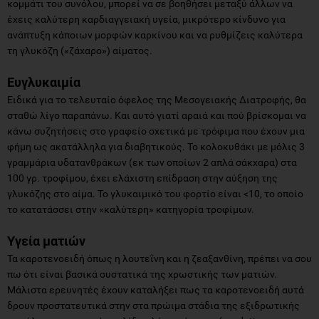
κομμάτι του συνόλου, μπορεί να σε βοηθήσει μεταξύ άλλων να
έχεις καλύτερη καρδιαγγειακή υγεία, μικρότερο κίνδυνο για
ανάπτυξη κάποιων μορφών καρκίνου και να ρυθμίζεις καλύτερα
τη γλυκόζη («ζάχαρο») αίματος.
Ευγλυκαιμία
Ειδικά για το τελευταίο όφελος της Μεσογειακής Διατροφής, θα
σταθώ λίγο παραπάνω. Και αυτό γιατί αραιά και πού βρίσκομαι να
κάνω συζητήσεις στο γραφείο σχετικά με τρόφιμα που έχουν μια
φήμη ως ακατάλληλα για διαβητικούς. Το κολοκυθάκι με μόλις 3
γραμμάρια υδατανθράκων (εκ των οποίων 2 απλά σάκχαρα) στα
100 γρ. τροφίμου, έχει ελάχιστη επίδραση στην αύξηση της
γλυκόζης στο αίμα. Το γλυκαιμικό του φορτίο είναι <10, το οποίο
το κατατάσσει στην «καλύτερη» κατηγορία τροφίμων.
Υγεία ματιών
Τα καροτενοειδή όπως η λουτεΐνη και η ζεαξανθίνη, πρέπει να σου
πω ότι είναι βασικά συστατικά της χρωστικής των ματιών.
Μάλιστα ερευνητές έχουν καταλήξει πως τα καροτενοειδή αυτά
δρουν προστατευτικά στην στα πρώιμα στάδια της εξιδρωτικής