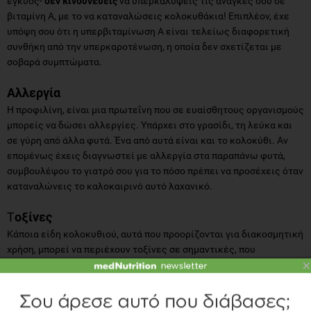
έγκυος-
δεν κινδυνεύεις
να υπερκαλύψεις τις ανάγκες σου σε
βιταμίνη Α, με το να καταναλώσεις κολοκυθάκια! Επιπλέον, έχε
υπόψη σου ότι η υπερβιταμίνωση Α είναι τελείως διαφορετική
συνθήκη από την υπερκαροτένωση, η οποία δεν σχετίζεται με
σοβαρά συμπτώματα.
Αλλεργία
Η προφιλίνη, είναι μια πρωτεΐνη που σε ευαίσθητους οργανισμούς
μπορείς να δώσει αλλεργίες. Υπάρχει στο γρασίδι, τη λεύκα και
σε γύρη από άλλα φυτά. Ένα από αυτά είναι και το κολοκύθι. Αν
επομένως έχεις διαγνωστεί με αλλεργία στα παραπάνω φυτά,
συμβουλέψου το γιατρό σου για το πόσο πρέπει να προσέχεις όταν
καταναλώνεις το καλοκαιρινό αυτό λαχανικό.
Τ
οξίνες
Κάποια είδη κολοκυθιού, αυτά που προορίζονται για διακοσμητική
χρήση, μπορεί να περιέχουν τοξίνες σε σημαντικές, που
×
ονομάζονται κουκουρμπικίνες, οι οποίες για τον άνθρωπο έχουν
πικρή γεύση. Μέχρι εδώ όλα καλά, θα μου πεις! Υπάρχουν σπάνιες
περιπτώσεις που συγγενικά είδη κολοκυθιών καλλιεργούνται σε
κοντινές αποστάσεις και μπορεί να διασταυρωθούν τα είδη κατά