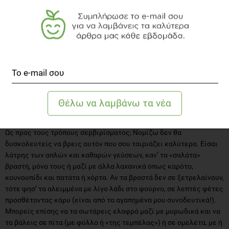
τη γονιμοποίηση (με τη μεταφορά της γύρης).
Αν λοιπόν, σταθείς
τόσο άτυχος/η
και καταναλώσεις κάποιο πικρό κολοκύθι,
συμβουλέψου έναν γιατρό ή το κέντρο δηλητηριάσεων.
Ιδέες για την κατανάλωσή τους
Πριν σου προτείνω τρόπους για να τα καταναλώσεις, θα επιμείνω
στην πρότασή μου: Προτίμησε να καταναλώνεις τα κολοκυθάκια
ολόκληρα (με τη φλούδα δηλαδή)! Έτσι, θα μπορέσεις να
επωφεληθείς όλων των θρεπτικών συστατικών του.
Ως προς τους τρόπους σερβιρίσματος; Νομίζω δεν θα
δυσκολευτείς να βρεις αυτόν που σου ταιριάζει καλύτερα. Είσαι
λάτρης των απλών και καθαρών γεύσεων, καν’ τα «σαλάτα»
βραστή, μόνα τους ή μαζί με άλλα λαχανικά όπως καρότο,
κουνουπίδι και πατάτα ή χόρτα. Αν τα βραστά δεν σε ξετρελαίνουν,
τότε ψησ’ τα αλειμμένα με λίγο λάδι στο φούρνο, σε λεπτές φέτες
προσθέτοντας κάρυ (είναι από τα αγαπημένα μου συνοδευτικά!).
Μπορείς επίσης να τα σωτάρεις ελαφρά μαζί με μυρωδικά και να
τα βάλεις σε πίτα (με φύλλο ή «της τεμπέλας») ή σε ομελέτα, με ή