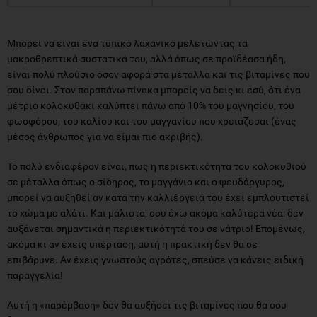
Μπορεί να είναι ένα τυπικό λαχανικό μελετώντας τα
μακροθρεπτικά συστατικά του, αλλά όπως σε προϊδέασα ήδη,
είναι πολύ πλούσιο όσον αφορά στα μέταλλα και τις βιταμίνες που
σου δίνει. Στον παραπάνω πίνακα μπορείς να δεις κι εσύ, ότι ένα
μέτριο κολοκυθάκι καλύπτει πάνω από 10% του μαγνησίου, του
φωσφόρου, του καλίου και του μαγγανίου που χρειάζεσαι (ένας
μέσος άνθρωπος για να είμαι πιο ακριβής).
Το πολύ ενδιαφέρον είναι, πως η περιεκτικότητα του κολοκυθιού
σε μέταλλα όπως ο σίδηρος, το μαγγάνιο και ο ψευδάργυρος,
μπορεί να αυξηθεί αν κατά την καλλιέργειά του έχει εμπλουτιστεί
το χώμα με αλάτι. Και μάλιστα, σου έχω ακόμα καλύτερα νέα: δεν
αυξάνεται σημαντικά η περιεκτικότητά του σε νάτριο! Επομένως,
ακόμα κι αν έχεις υπέρταση, αυτή η πρακτική δεν θα σε
επιβάρυνε. Αν έχεις γνωστούς αγρότες, σπεύσε να κάνεις ειδική
παραγγελία!
Αυτή η «παρέμβαση» δεν θα αυξήσει τις βιταμίνες που θα σου