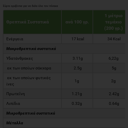
1 μέτριο
Θρεπτικά Συστατικά
ανά 100 γρ.
τεμάχιο
(200 γρ.)
Ενέργεια
17 kcal
34 Kcal
Μακροθρεπτικά συστατικά
Υδατάνθρακες
3.11g
6,22g
εκ των οποίων σάκχαρα
2.5g
5g
εκ των οποίων φυτικές
1g
2g
ίνες
Πρωτεΐνη
1.21g
2.42g
Λιπίδια
0.32g
0.64g
Μικροθρεπτικά συστατικά
Μέταλλα