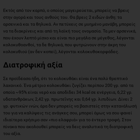
Εκτός από τον καρπό, ο οποίος μαγειρεύεται, μπορείς να βρεις
στην αγορά και τους ανθούς του. Θα βρεις 2 ειδών άνθη: τα
αρσενικά και τα θηλυκά. Αν πετύχεις σε μυημένο μανάβη, μπορείς
να τα διακρίνεις και από τη λαϊκή τους ονομασία. Τα μεν αρσενικά,
που έχουν λεπτό μίσχο και είναι πιο μεγάλα σε μέγεθος, λέγονται
κολοκυθοανθοί, τα δε θηλυκά, που φυτρώνουν στην άκρη του
κολοκυθιού (αν δεν κοπεί), λέγονται κολοκυθοκορφάδες.
Διατροφική αξία
Σε προϊδέασα ήδη, ότι το κολοκυθάκι είναι ένα πολύ θρεπτικό
λαχανικό. Ένα μέτριο κολοκυθάκι ζυγίζει περίπου 200 γρ. από τα
οποία ~95% είναι νερό και αποδίδει 34 kcal σε ενέργεια, 6,22 γρ.
υδατανθράκων, 2,42 γρ. πρωτεΐνης και 0,64 γρ. λιπιδίων. Δίνει 2
γρ. φυτικών ινών, άρα δεν μπορείς να βασιστείς στην κατανάλωσή
του για να καλύψεις τις ανάγκες σου, μπορεί όμως να σου φανεί
ιδιαίτερα χρήσιμο σαν «πιο ελαφριά» για το έντερο τροφή. Στον
πίνακα που ακολουθεί μπορείς να δεις αναλυτικά τη διατροφική
του αξία.