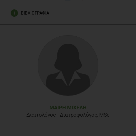
ΒΙΒΛΙΟΓΡΑΦΙΑ
Smith BD. The Initial Domestication of Cucurbita pepo in the
Americas 10,000 Years Ago. Science (80- ). 1997 May
9;276(5314):932–4.
Lust TA, Paris HS. Italian horticultural and culinary records of
summer squash (Cucurbita pepo, Cucurbitaceae) and
emergence of the zucchini in 19th-century Milan. Ann Bot.
2016 Jul;118(1):53–69.
Janick J, Paris HS, Parrish DC. The Cucurbits of
Mediterranean Antiquity: Identification of Taxa from Ancient
Images and Descriptions. Ann Bot. 2007 Sep
19;100(7):1441–57.
ΜΑΊΡΗ ΜΙΧΕΛΉ
Διαιτολόγος - Διατροφολόγος, MSc
OECD. Squashes, pumpkins, zucchinis and grouds (Curcubita
species). In: Safety assessment of transgenic organisms,
Volume 5: OECD Concensus Documents. Paris: OECD