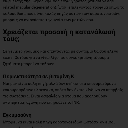
εκφύλισης της ωχράς κηλίδας λόγω γήρατος (exudative age-
related macular degeneration). Έτσι, επιλέγοντας τρόφιμα όπως το
κολοκυθάκι, που είναι καλές πηγές αυτών των καροτενοειδών,
μπορείς να ενισχύσεις την υγεία των ματιών σου.
Χρειάζεται προσοχή η κατανάλωσή
τους;
Σε γενικές γραμμές και απαντώντας με συντομία θα σου έλεγα
«όχι». Ωστόσο για να γίνω λίγο πιο συγκεκριμένη τέσσερα
ζητήματα μπορεί να τεθούν:
Περιεκτικότητα σε βιταμίνη Κ
Ναι μεν είναι καλή πηγή, αλλά δεν ανήκει στα επονομαζόμενα
«σκουροπράσινα» λαχανικά, οπότε δεν έχεις κίνδυνο να υπερβείς
τις συστάσεις. Είναι
ασφαλές
για άτομα που ακολουθούν
αντιπηκτική αγωγή που επηρεάζει το INR.
Εγκυμοσύνη
Μπορεί να είναι καλή πηγή καροτενοειδών, ωστόσο -αν είσαι