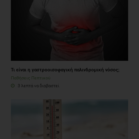
Mares J. Lutein and Zeaxanthin Isomers in Eye Health and
Disease. Annu Rev Nutr. 2016 Jul 17;36(1):571–602.
Maciel MAA. Diet and age-related macular degeneration.
Univeristy of Coimbra; 2016.
Reindl J, Anliker MD, Karamloo F, Vieths S, Wüthrich B. Allergy
caused by ingestion of zucchini (Cucurbita pepo) :
Characterization of allergens and cross-reactivity to pollen
and other foods. J Allergy Clin Immunol. 2000
Τι είναι η γαστροοισοφαγική παλινδρομική νόσος;
Aug;106(2):379–85.
Παθήσεις Πεπτικού
3 λεπτά να διαβαστεί