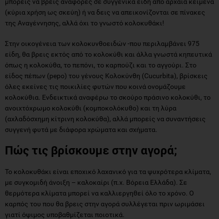
μπορείς να βρεις αναφορές σε συγγενικά είδη από αρχαία κείμενα
(κύρια χρήση ως σκεύη) ή να δεις να απεικονίζονται σε πίνακες
της Αναγέννησης, αλλά όχι το γνωστό κολοκυθάκι!
Στην οικογένεια των κολοκυνθοειδών -που περιλαμβάνει 975
είδη, θα βρεις εκτός από το κολοκύθι και άλλα γνωστά κηπευτικά
όπως η κολοκύθα, το πεπόνι, το καρπούζι και το αγγούρι. Στο
είδος πέπων (pepo) του γένους Κολοκύνθη (Cucurbita), βρίσκεις
όλες εκείνες τις ποικιλίες φυτών που κοινά ονομάζουμε
κολοκύθια. Ενδεικτικά αναφέρω το σκούρο πράσινο κολοκύθι, το
ανοιχτόχρωμο κολοκύθι (κομποκολόκυθο) και τη λύρα
(αχλαδόσχημη κίτρινη κολοκύθα), αλλά μπορείς να συναντήσεις
συγγενή φυτά με διάφορα χρώματα και σχήματα.
Πώς τις βρίσκουμε στην αγορά;
Το κολοκυθάκι είναι εποχικό λαχανικό για τα ψυχρότερα κλίματα,
με συγκομιδή άνοιξη – καλοκαίρι (π.χ. Βόρεια Ελλάδα). Σε
θερμότερα κλίματα μπορεί να καλλιεργηθεί όλο το χρόνο. Ο
καρπός του που θα βρεις στην αγορά συλλέγεται πριν ωριμάσει
γιατί όψιμος υποβαθμίζεται ποιοτικά.