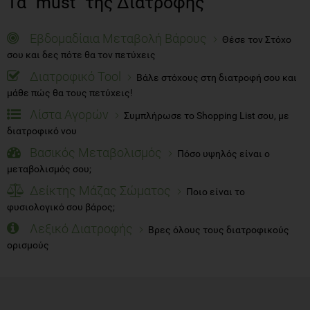
Τα "must" της Διατροφής
Εβδομαδίαια Μεταβολή Βάρους
Θέσε τον Στόχο
σου και δες πότε θα τον πετύχεις
Διατροφικό Tool
Βάλε στόχους στη διατροφή σου και
μάθε πώς θα τους πετύχεις!
Λίστα Αγορών
Συμπλήρωσε το Shopping List σου, με
διατροφικό νου
Βασικός Μεταβολισμός
Πόσο υψηλός είναι ο
μεταβολισμός σου;
Δείκτης Μάζας Σώματος
Ποιο είναι το
φυσιολογικό σου βάρος;
Λεξικό Διατροφής
Βρες όλους τους διατροφικούς
ορισμούς