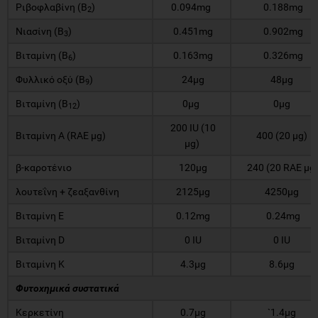
Ριβοφλαβίνη (B
)
0.094mg
0.188mg
2
Νιασίνη (B
)
0.451mg
0.902mg
3
Βιταμίνη (B
)
0.163mg
0.326mg
6
Φυλλικό οξύ (B
)
24μg
48μg
9
Βιταμίνη (B
)
0μg
0μg
12
200 IU (10
Βιταμίνη Α (RAE μg)
400 (20 μg)
μg)
β-καροτένιο
120μg
240 (20 RAE μg
λουτεΐνη + ζεαξανθίνη
2125μg
4250μg
Βιταμίνη Ε
0.12mg
0.24mg
Βιταμίνη D
0 IU
0 IU
Βιταμίνη Κ
4.3μg
8.6μg
Φυτοχημικά συστατικά
Κερκετίνη
0.7μg
`1.4μg