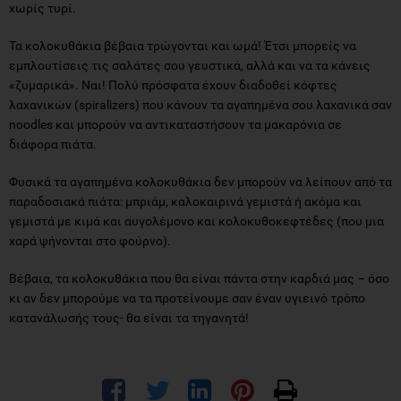
χωρίς τυρί.
Τα κολοκυθάκια βέβαια τρώγονται και ωμά! Έτσι μπορείς να
εμπλουτίσεις τις σαλάτες σου γευστικά, αλλά και να τα κάνεις
«ζυμαρικά». Ναι! Πολύ πρόσφατα έχουν διαδοθεί κόφτες
λαχανικών (spiralizers) που κάνουν τα αγαπημένα σου λαχανικά σαν
noodles και μπορούν να αντικαταστήσουν τα μακαρόνια σε
διάφορα πιάτα.
Φυσικά τα αγαπημένα κολοκυθάκια δεν μπορούν να λείπουν από τα
παραδοσιακά πιάτα: μπριάμ, καλοκαιρινά γεμιστά ή ακόμα και
γεμιστά με κιμά και αυγολέμονο και κολοκυθοκεφτέδες (που μια
χαρά ψήνονται στο φούρνο).
Βέβαια, τα κολοκυθάκια που θα είναι πάντα στην καρδιά μας – όσο
κι αν δεν μπορούμε να τα προτείνουμε σαν έναν υγιεινό τρόπο
κατανάλωσής τους- θα είναι τα τηγανητά!