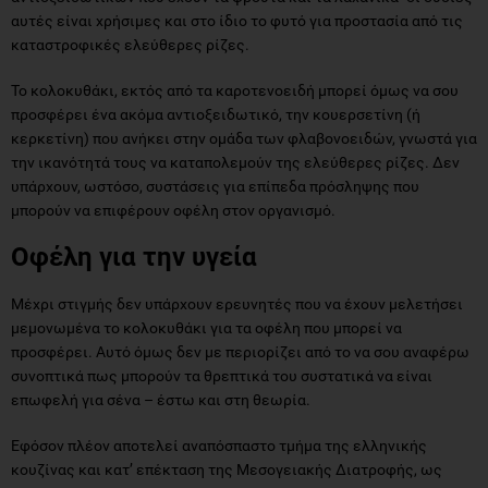
αυτές είναι χρήσιμες και στο ίδιο το φυτό για προστασία από τις
καταστροφικές ελεύθερες ρίζες.
Το κολοκυθάκι, εκτός από τα καροτενοειδή μπορεί όμως να σου
προσφέρει ένα ακόμα αντιοξειδωτικό, την κουερσετίνη (ή
κερκετίνη) που ανήκει στην ομάδα των φλαβονοειδών, γνωστά για
την ικανότητά τους να καταπολεμούν της ελεύθερες ρίζες. Δεν
υπάρχουν, ωστόσο, συστάσεις για επίπεδα πρόσληψης που
μπορούν να επιφέρουν οφέλη στον οργανισμό.
Οφέλη για την υγεία
Μέχρι στιγμής δεν υπάρχουν ερευνητές που να έχουν μελετήσει
μεμονωμένα το κολοκυθάκι για τα οφέλη που μπορεί να
προσφέρει. Αυτό όμως δεν με περιορίζει από το να σου αναφέρω
συνοπτικά πως μπορούν τα θρεπτικά του συστατικά να είναι
επωφελή για σένα – έστω και στη θεωρία.
Εφόσον πλέον αποτελεί αναπόσπαστο τμήμα της ελληνικής
κουζίνας και κατ’ επέκταση της Μεσογειακής Διατροφής, ως