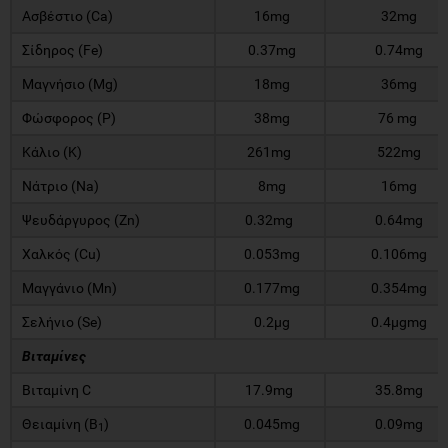
Ασβέστιο (Ca)
16mg
32mg
Σίδηρος (Fe)
0.37mg
0.74mg
Μαγνήσιο (Mg)
18mg
36mg
Φώσφορος (P)
38mg
76 mg
Κάλιο (K)
261mg
522mg
Νάτριο (Na)
8mg
16mg
Ψευδάργυρος (Zn)
0.32mg
0.64mg
Χαλκός (Cu)
0.053mg
0.106mg
Μαγγάνιο (Mn)
0.177mg
0.354mg
Σελήνιο (Se)
0.2μg
0.4μgmg
Βιταμίνες
Βιταμίνη C
17.9mg
35.8mg
Θειαμίνη (B
)
0.045mg
0.09mg
1