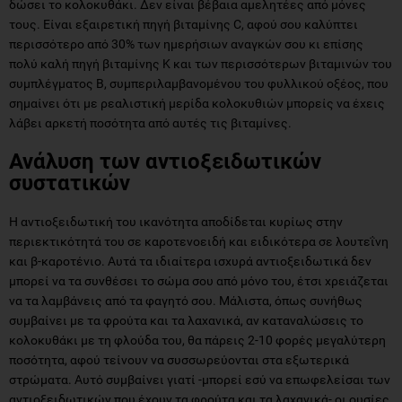
δώσει το κολοκυθάκι. Δεν είναι βέβαια αμελητέες από μόνες
τους. Είναι εξαιρετική πηγή βιταμίνης C, αφού σου καλύπτει
περισσότερο από 30% των ημερήσιων αναγκών σου κι επίσης
πολύ καλή πηγή βιταμίνης Κ και των περισσότερων βιταμινών του
συμπλέγματος Β, συμπεριλαμβανομένου του φυλλικού οξέος, που
σημαίνει ότι με ρεαλιστική μερίδα κολοκυθιών μπορείς να έχεις
λάβει αρκετή ποσότητα από αυτές τις βιταμίνες.
Ανάλυση των αντιοξειδωτικών
συστατικών
Η αντιοξειδωτική του ικανότητα αποδίδεται κυρίως στην
περιεκτικότητά του σε καροτενοειδή και ειδικότερα σε λουτεΐνη
και β-καροτένιο. Αυτά τα ιδιαίτερα ισχυρά αντιοξειδωτικά δεν
μπορεί να τα συνθέσει το σώμα σου από μόνο του, έτσι χρειάζεται
να τα λαμβάνεις από τα φαγητό σου. Μάλιστα, όπως συνήθως
συμβαίνει με τα φρούτα και τα λαχανικά, αν καταναλώσεις το
κολοκυθάκι με τη φλούδα του, θα πάρεις 2-10 φορές μεγαλύτερη
ποσότητα, αφού τείνουν να συσσωρεύονται στα εξωτερικά
στρώματα. Αυτό συμβαίνει γιατί -μπορεί εσύ να επωφελείσαι των
αντιοξειδωτικών που έχουν τα φρούτα και τα λαχανικά- οι ουσίες