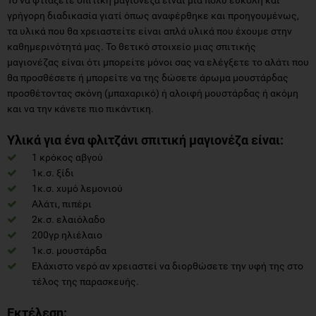
γρήγορη διαδικασία γιατί όπως αναφέρθηκε και προηγουμένως,
τα υλικά που θα χρειαστείτε είναι απλά υλικά που έχουμε στην
καθημερινότητά μας. Το θετικό στοιχείο μιας σπιτικής
μαγιονέζας είναι ότι μπορείτε μόνοι σας να ελέγξετε το αλάτι που
θα προσθέσετε ή μπορείτε να της δώσετε άρωμα μουστάρδας
προσθέτοντας σκόνη (μπαχαρικό) ή αλοιφή μουστάρδας ή ακόμη
και να την κάνετε πιο πικάντικη.
Υλικά για ένα φλιτζάνι σπιτική μαγιονέζα είναι:
1 κρόκος αβγού
1κ.σ. ξίδι
1κ.σ. χυμό λεμονιού
Αλάτι, πιπέρι
2κ.σ. ελαιόλαδο
200γρ ηλιέλαιο
1κ.σ. μουστάρδα
Ελάχιστο νερό αν χρειαστεί να διορθώσετε την υφή της στο
τέλος της παρασκευής.
Εκτέλεση: