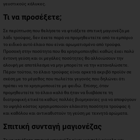
γευστικούς κάλυκες.
Τι να προσέξετε;
Σε περίπτωση που θελήσετε να φτιάξετε σπιτική μαγιονέζα με
λάδι τρούφας, δεν έχετε παρά να προμηθευτείτε από το εμπόριο
το ειδικό αυτό έλαιο που είναι αρωματισμένο από τρούφα.
Προσοχή στην ποσότητα που θα χρησιμοποιηθεί καθώς έχει πολύ
έντονη γεύση και οι μεγάλες ποσότητες θα αλλοιώσουν την
αλοιφή με αποτέλεσμα να μην μπορείτε να την καταναλώσετε.
Πέραν τούτου, το έλαιο τρούφας είναι αρκετά ακριβό προϊόν σε
σχέση με το μέγεθος που πωλείται γεγονός που δηλώνει ότι
πρέπει να το χρησιμοποιείτε με φειδώ. Επίσης, όταν
προμηθευτείτε το έλαιο καλό θα ήταν να διαβάσετε τη
διατροφική ετικέτα καθώς πολλές βιομηχανίες για να αποφύγουν
το υψηλό κόστος χρησιμοποιούν ελάχιστη ποσότητα τρούφας ή
και καθόλου και αντικαθιστούν τη γεύση με τεχνητά αρώματα.
Σπιτική συνταγή μαγιονέζας
Το να φτιάξετε σπιτική μαγιονέζα είναι μια πολύ εύκολη και