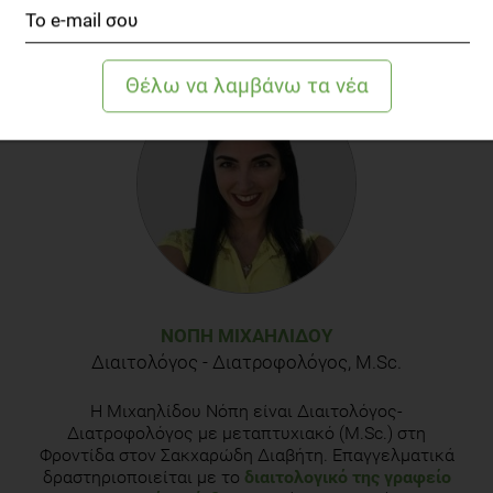
WebMD, (updated on July 03, 2021)
https://www.webmd.com/diet/what-to-know-about-
mayonnaise-and-is-it-dairy-free
Uniliver Food Solutions, (accessed April 07, 2021),
https://www.unileverfoodsolutions.com
ΝΌΠΗ ΜΙΧΑΗΛΊΔΟΥ
Διαιτολόγος - Διατροφολόγος, M.Sc.
Η Μιχαηλίδου Νόπη είναι Διαιτολόγος-
Διατροφολόγος με μεταπτυχιακό (M.Sc.) στη
Φροντίδα στον Σακχαρώδη Διαβήτη. Επαγγελματικά
δραστηριοποιείται με το
διαιτολογικό της γραφείο