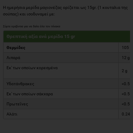
Η ημερήσια μερίδα μαγιονέζας ορίζεται ως 15gr. (1 κουταλια της
σούπας) και ισοδυναμεί με:
Θρεπτική αξία ανά μερίδα 15 gr
Θερμίδες
105 k
Λιπαρά
12 g
Εκ' των οποίων κορεσμένα
2 g
Υδατάνθρακες
<0.5 g
Εκ' των οποίων σάκχαρα
<0.5 g
Πρωτεΐνες
<0.5 g
Αλάτι
0.24 