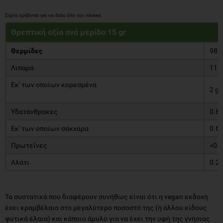
Θρεπτική αξία ανά μερίδα 15 gr
Θερμίδες
98 k
Λιπαρά
11 g
Εκ' των οποίων κορεσμένα
2 g
Υδατάνθρακες
0.8 
Εκ' των οποίων σάκχαρα
0.6 
Πρωτεΐνες
<0.5
Αλάτι
0.22
Τα συστατικά που διαφέρουν συνήθως είναι ότι η vegan εκδοχή
έχει κραμβέλαιο στο μεγαλύτερο ποσοστό της (ή άλλου είδους
φυτικά έλαια) και κάποιο άμυλο για να έχει την υφή της γνήσιας