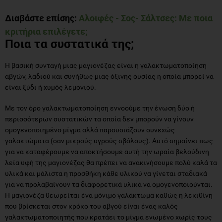
Διαβάστε επίσης:
Αλοιφές - Σος- Σάλτσες: Με ποια
κριτήρια επιλέγετε;
Ποια τα συστατικά της;
Η βασική συνταγή μιας μαγιονέζας είναι η γαλακτωματοποίηση
αβγών, λαδιού και συνήθως μιας όξινης ουσίας η οποία μπορεί να
είναι ξύδι ή χυμός λεμονιού.
Με τον όρο γαλακτωματοποίηση εννοούμε την ένωση δύο ή
περισσότερων συστατικών τα οποία δεν μπορούν να γίνουν
ομογενοποιημένο μίγμα αλλά παρουσιάζουν συνεχώς
γαλακτώματα (σαν μικρούς υγρούς σβόλους). Αυτό σημαίνει πως
για να καταφέρουμε να αποκτήσουμε αυτή την ωραία βελούδινη
λεία υφή της μαγιονέζας θα πρέπει να ανακινήσουμε πολύ καλά τα
υλικά και μάλιστα η προσθήκη κάθε υλικού να γίνεται σταδιακά
για να προλαβαίνουν τα διαφορετικά υλικά να ομογενοποιούνται.
Η μαγιονέζα θεωρείται ένα μόνιμο γαλάκτωμα καθώς η λεκιθίνη
που βρίσκεται στον κρόκο του αβγού είναι ένας καλός
γαλακτωματοποιητής που κρατάει το μίγμα ενωμένο χωρίς τους