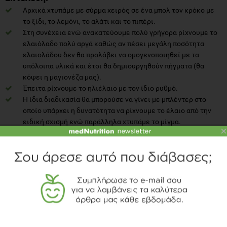
Αρχικά χτυπάμε με σύρμα χειρός σε ένα μπολ τον κρόκο με
το ξίδι, το λεμόνι, το αλάτι και το πιπέρι.
Στη συνέχεια ενώ ανακατεύουμε πολύ γρήγορα ρίχνουμε το
ελαιόλαδο πολύ αργά καθώς αν πέσει μεγάλη ποσότητα
ελαιολάδου δεν θα προλάβει να ομογενοποιηθεί με τα
υπόλοιπα υλικά και έτσι θα δημιουργηθούν πήγματα (θα
κόψει η μαγιονέζα μας).
Έπειτα ρίχνουμε το ηλιέλαιο με τον ίδιο ρυθμό.
Η ίδια διαδικασία θα μπορούσε να γίνει με μπλέντερ στο
οποίο υπάρχει η δυνατότητα να ρίχνουμε το έλαιο από την
ειδική σχισμή ενώ παράλληλα χτυπάμε το μίγμα.
×
Στο τέλος της διαδικασίας μπορούμε να προσθέσουμε λίγο
νερό ώστε να φέρουμε την μαγιονέζα στην υφή που τη
θέλουμε.
ΒΙΒΛΙΟΓΡΑΦΙΑ