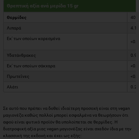
Θρεπτική αξία ανά μερίδα 15 gr
Θερμίδες
40 k
Λιπαρά
4.1 
Εκ' των οποίων κορεσμένα
<0.5
Υδατάνθρακες
0.9 
Εκ' των οποίων σάκχαρα
<0.5
Πρωτεΐνες
<0.5
Αλάτι
0.27
Σε αυτό που πρέπει να δοθεί ιδιαίτερη προσοχή είναι στη vegan
μαγιονέζα καθώς πολλοί μπορεί εσφαλμένα να θεωρήσουν ότι
αφού είναι φυτικό προϊόν θα υπολοίπεται σε θερμίδες. Η
διατροφική αξία μιας vegan μαγιονέζας είναι σχεδόν ίδια με την
κλασσική της εκδοχή και έχει ως εξής: