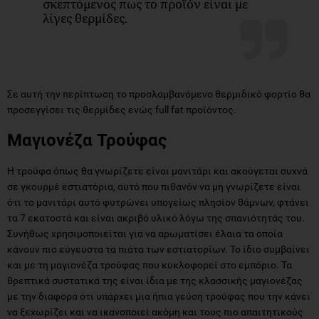
σκεπτόμενος πως το προϊόν είναι με
λίγες θερμίδες.
Σε αυτή την περίπτωση το προσλαμβανόμενο θερμιδικό φορτίο θα
προσεγγίσει τις θερμίδες ενώς full fat προϊόντος.
Μαγιονέζα Τρούφας
Η τρούφα όπως θα γνωρίζετε είναι μανιτάρι και ακούγεται συχνά
σε γκουρμέ εστιατόρια, αυτό που πιθανόν να μη γνωρίζετε είναι
ότι το μανιτάρι αυτό φυτρώνει υπογείως πλησίον θάμνων, φτάνει
τα 7 εκατοστά και είναι ακριβό υλικό λόγω της σπανιότητάς του.
Συνήθως χρησιμοποιείται για να αρωματίσει έλαια τα οποία
κάνουν πιο εύγευστα τα πιάτα των εστιατορίων. Το ίδιο συμβαίνει
και με τη μαγιονέζα τρούφας που κυκλοφορεί στο εμπόριο. Τα
θρεπτικά συστατικά της είναι ίδια με της κλασσικής μαγιονέζας
με την διαφορά ότι υπάρχει μια ήπια γεύση τρούφας που την κάνει
να ξεχωρίζει και να ικανοποιεί ακόμη και τους πιο απαιτητικούς