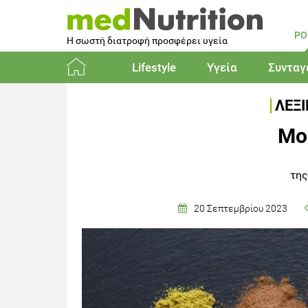
PO
Η σωστή διατροφή προσφέρει υγεία
Lifestyle
Υγεία
Συνταγ
Αρχική
ΛΕΞ
Μο
της
20 Σεπτεμβρίου 2023