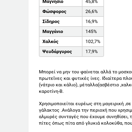
Μαγνήσιο
45,8%
Φώσφορος
26,6%
Σίδηρος
16,9%
Μαγγάνιο
145%
Χαλκός
102,7%
Ψευδάργυρος
17,9%
Μπορεί να μην του φαίνεται αλλά το μοσχο
πρωτεΐνες και φυτικές ίνες. Ιδιαίτερα πλο
(νάτριο και κάλιο), μέταλλα(ασβέστιο ,χαλκ
καροτίνη-Β.
Χρησιμοποιείται ευρέως στη μαγειρική ,σ
γάλακτος .Ανάλογα την περιοχή που χρησιμο
αλμυρές συνταγές που έχουμε συνηθίσει, τ
πίτες όπως πίτα από γλυκιά κολοκύθα, πο