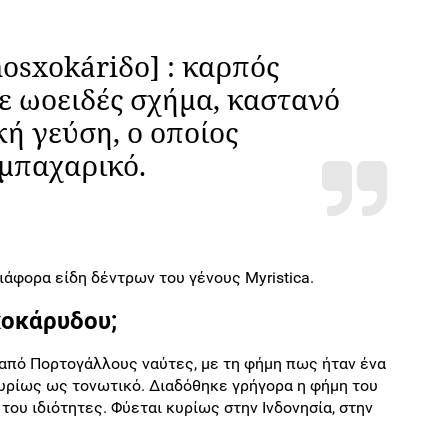
sxokáriδo] : καρπός
ε ωοειδές σχήμα, καστανό
ή γεύση, ο οποίος
 μπαχαρικό.
άφορα είδη δέντρων του γένους Myristica.
χοκάρυδου;
πό Πορτογάλλους ναύτες, με τη φήμη πως ήταν ένα
υρίως ως τονωτικό. Διαδόθηκε γρήγορα η φήμη του
του ιδιότητες. Φύεται κυρίως στην Ινδονησία, στην