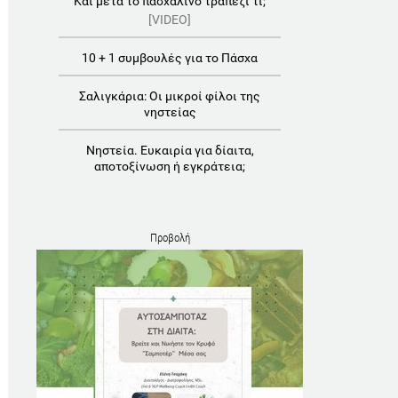
Και μετά το πασχαλινό τραπέζι τι;
[VIDEO]
10 + 1 συμβουλές για το Πάσχα
Σαλιγκάρια: Οι μικροί φίλοι της
νηστείας
Νηστεία. Ευκαιρία για δίαιτα,
αποτοξίνωση ή εγκράτεια;
Προβολή