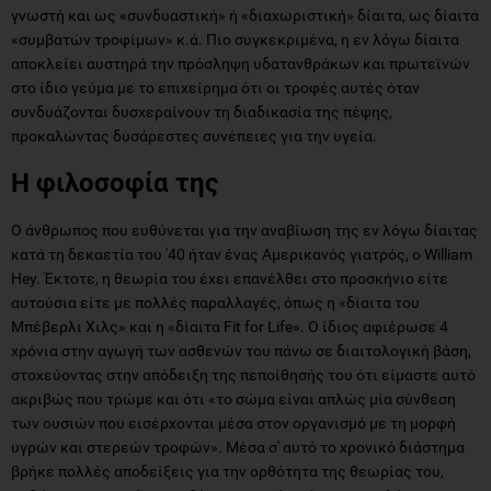
γνωστή και ως «συνδυαστική» ή «διαχωριστική» δίαιτα, ως δίαιτα
«συμβατών τροφίμων» κ.ά. Πιο συγκεκριμένα, η εν λόγω δίαιτα
αποκλείει αυστηρά την πρόσληψη υδατανθράκων και πρωτεϊνών
στο ίδιο γεύμα με το επιχείρημα ότι οι τροφές αυτές όταν
συνδυάζονται δυσχεραίνουν τη διαδικασία της πέψης,
προκαλώντας δυσάρεστες συνέπειες για την υγεία.
Η φιλοσοφία της
Ο άνθρωπος που ευθύνεται για την αναβίωση της εν λόγω δίαιτας
κατά τη δεκαετία του '40 ήταν ένας Αμερικανός γιατρός, ο William
Hey. Έκτοτε, η θεωρία του έχει επανέλθει στο προσκήνιο είτε
αυτούσια είτε με πολλές παραλλαγές, όπως η «δίαιτα του
Μπέβερλι Χιλς» και η «δίαιτα Fit for Life». Ο ίδιος αφιέρωσε 4
χρόνια στην αγωγή των ασθενών του πάνω σε διαιτολογική βάση,
στοχεύοντας στην απόδειξη της πεποίθησής του ότι είμαστε αυτό
ακριβώς που τρώμε και ότι «το σώμα είναι απλώς μία σύνθεση
των ουσιών που εισέρχονται μέσα στον οργανισμό με τη μορφή
υγρών και στερεών τροφών». Μέσα σ' αυτό το χρονικό διάστημα
βρήκε πολλές αποδείξεις για την ορθότητα της θεωρίας του,