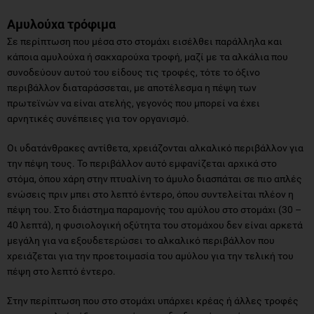
Αμυλούχα τρόφιμα
Σε περίπτωση που μέσα στο στομάχι εισέλθει παράλληλα και
κάποια αμυλούχα ή σακχαρούχα τροφή, μαζί με τα αλκάλια που
συνοδεύουν αυτού του είδους τις τροφές, τότε το όξινο
περιβάλλον διαταράσσεται, με αποτέλεσμα η πέψη των
πρωτεϊνών να είναι ατελής, γεγονός που μπορεί να έχει
αρνητικές συνέπειες για τον οργανισμό.
Οι υδατάνθρακες αντίθετα, χρειάζονται αλκαλικό περιβάλλον για
την πέψη τους. Το περιβάλλον αυτό εμφανίζεται αρχικά στο
στόμα, όπου χάρη στην πτυαλίνη το άμυλο διασπάται σε πιο απλές
ενώσεις πριν μπει στο λεπτό έντερο, όπου συντελείται πλέον η
πέψη του. Στο διάστημα παραμονής του αμύλου στο στομάχι (30 –
40 λεπτά), η φυσιολογική οξύτητα του στομάχου δεν είναι αρκετά
μεγάλη για να εξουδετερώσει το αλκαλικό περιβάλλον που
χρειάζεται για την προετοιμασία του αμύλου για την τελική του
πέψη στο λεπτό έντερο.
Στην περίπτωση που στο στομάχι υπάρχει κρέας ή άλλες τροφές