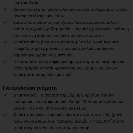
πορτοκαλιού.
Λαχανικά: όλα τα πράσινα λαχανικά, όλα τα λαχανικά – ρίζες
(εκτός πατάτας), μανιτάρια.
Σαλατικά: αβοκάντο, παντζάρια, λάχανο, καρότο, σέλινο,
ραδίκια, αγγούρι, ρίζα μάραθου, μαρούλι, μαϊντανός, πράσινη
και κόκκινη πιπεριά, ρεπάνια, σπόροι, ντομάτες.
Φρούτα: μήλο, βερίκοκο, κεράσι, μύρτιλο, γκρέιπφρουτ,
σταφύλι, λεμόνι, μάνγκο, νεκταρίνι, αχλάδι, ροδάκινο,
δαμάσκηνο, φράουλα, μανταρίνι.
Ποτά: αραιό τσάι ή καφέ (όχι όμως στιγμιαίο), ρόφημα από
βότανα, πράσινο τσάι, φρουτοχυμός ώριμων και ξινών
φρούτων αραιωμένος με νερό
Για αμυλούχα γεύματα
Δημητριακά – σιτηρά: σιτάρι, βρώμη, κριθάρι, σίκαλη,
καλαμπόκι, κεχρί, ψωμί από αλεύρι 100% ολικής αλέσεως,
αλεύρι 100% και 85% ολικής αλέσεως.
Φρούτα: μπανάνα, χουρμάς, σύκο, σταφίδα, σταφύλι (μόνο
πολύ γλυκιά ποικιλία), παπάγια, αχλάδι. ΠΡΟΣΟΧΗ! Όλα τα
φρούτα πρέπει να είναι εντελώς ώριμα.