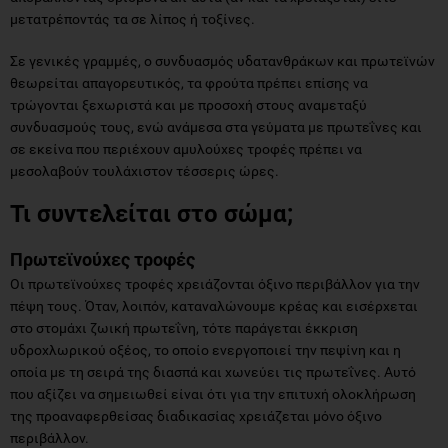
μετατρέποντάς τα σε λίπος ή τοξίνες.
Σε γενικές γραμμές, ο συνδυασμός υδατανθράκων και πρωτεϊνών
θεωρείται απαγορευτικός, τα φρούτα πρέπει επίσης να
τρώγονται ξεχωριστά και με προσοχή στους αναμεταξύ
συνδυασμούς τους, ενώ ανάμεσα στα γεύματα με πρωτεΐνες και
σε εκείνα που περιέχουν αμυλούχες τροφές πρέπει να
μεσολαβούν τουλάχιστον τέσσερις ώρες.
Τι συντελείται στο σώμα;
Πρωτεϊνούχες τροφές
Οι πρωτεϊνούχες τροφές χρειάζονται όξινο περιβάλλον για την
πέψη τους. Όταν, λοιπόν, καταναλώνουμε κρέας και εισέρχεται
στο στομάχι ζωική πρωτεΐνη, τότε παράγεται έκκριση
υδροχλωρικού οξέος, το οποίο ενεργοποιεί την πεψίνη και η
οποία με τη σειρά της διασπά και χωνεύει τις πρωτεΐνες. Αυτό
που αξίζει να σημειωθεί είναι ότι για την επιτυχή ολοκλήρωση
της προαναφερθείσας διαδικασίας χρειάζεται μόνο όξινο
περιβάλλον.