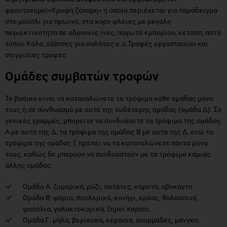
φρουτοχυμοί«Κρυφή ζάχαρη» η οποία περιέχεται για παράδειγμα
στο μούσλι για πρωινό, στα κορν-φλέικς με μεγάλη
περιεκτικότητα σε αδρανείς ίνες, παγωτά εμπορίου, κέτσαπ, ποτά
τύπου Κόλα, σάλτσες για σαλάτες κ.ά.Τροφές εργοστασίου και
στιγμιαίες τροφές.
Ομάδες συμβατών τροφών
Το βασικό είναι να καταναλώνετε τα τρόφιμα κάθε ομάδας μόνα
τους ή σε συνδυασμό με αυτά της ουδέτερης ομάδας (ομάδα Δ). Σε
γενικές γραμμές, μπορείτε να συνδυάσετε τα τρόφιμα της ομάδας
Α με αυτά της Δ, τα τρόφιμα της ομάδας Β με αυτά της Δ, ενώ τα
τρόφιμα της ομάδας Γ, πρέπει να τα καταναλώνετε πάντα μόνα
τους, καθώς δε μπορούν να συνδυαστούν με τα τρόφιμα καμιάς
άλλης ομάδας.
Ομάδα Α: ζυμαρικά, ρύζι, πατάτες, καρότα, αβοκάντο
Ομάδα Β: ψάρια, πουλερικά, κυνήγι, κρέας, θαλασσινά,
φασόλια, γαλακτοκομικά, ξηροί καρποί.
Ομάδα Γ: μήλα, βερίκοκα, κεράσια, χουρμάδες, μάνγκο,