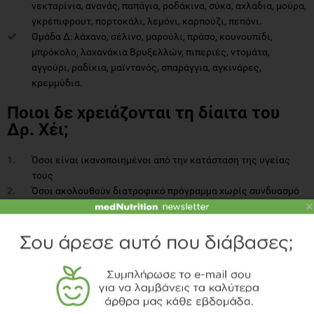
νεκταρίνια, ανανάς, παπάγια, ροδάκινα, σύκα, αχλάδια, μούρα,
γκρέπιφρουτ, πορτοκάλι, λεμόνι, καρπούζι, πεπόνι.
Ομάδα Δ: λάχανο, σέλινο, μαρούλι, πράσο, κουνουπίδι,
μπρόκολο, λαχανάκια Βρυξελλών, πιπεριές, ντομάτα,
αγγούρι, ραδίκια, μαϊντανός, σπαράγγια, αγκινάρες,
κρεμμύδια.
Ποιοι δε χρειάζονται τη δίαιτα του
Δρ. Χέι;
Όσοι είναι ικανοποιημένοι από την κατάσταση της υγείας
τους
Όσοι ακολουθούν διατροφικό πρόγραμμα χωρίς συνδυασμό
×
των τροφών και χωρίς να αντιμετωπίζουν ενοχλήσεις
Η διατροφολόγος σχολιάζει
Πλούσια σε φυτικές ίνες
Η συγκεκριμένη δίαιτα είναι πλούσια σε φυτικές ίνες και
αποκλείει τελείως τα επεξεργασμένα τρόφιμα και τις έτοιμες