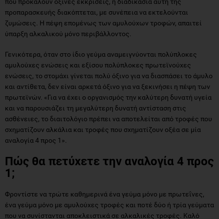
που προκαλούν όξινες εκκρίσεις, η διαδικασία αυτή της
προπαρασκευής διακόπτεται, με συνέπεια να εκτελούνται
ζυμώσεις. Η πέψη επομένως των αμυλούχων τροφών, απαιτεί
ύπαρξη αλκαλικού μόνο περιβάλλοντος.
Γενικότερα, όταν στο ίδιο γεύμα αναμειγνύονται πολύπλοκες
αμυλούχες ενώσεις και εξίσου πολύπλοκες πρωτεϊνούχες
ενώσεις, το στομάχι γίνεται πολύ όξινο για να διασπάσει το άμυλο
και αντίθετα, δεν είναι αρκετά όξινο για να ξεκινήσει η πέψη των
πρωτεϊνών. «Για να έχει ο οργανισμός την καλύτερη δυνατή υγεία
και να παρουσιάζει τη μεγαλύτερη δυνατή αντίσταση στις
ασθένειες, το διαιτολόγιο πρέπει να αποτελείται από τροφές που
σχηματίζουν αλκάλια και τροφές που σχηματίζουν οξέα σε μία
αναλογία 4 προς 1».
Πώς θα πετύχετε την αναλογία 4 προς
1;
Φροντίστε να τρώτε καθημερινά ένα γεύμα μόνο με πρωτεΐνες,
ένα γεύμα μόνο με αμυλούχες τροφές και ποτέ δύο ή τρία γεύματα
που να συνίστανται αποκλειστικά σε αλκαλικές τροφές. Καλό