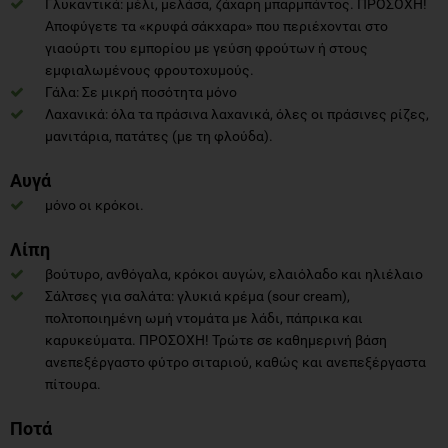
Γλυκαντικά: μέλι, μελάσα, ζάχαρη μπαρμπάντος. ΠΡΟΣΟΧΗ!
Αποφύγετε τα «κρυφά σάκχαρα» που περιέχονται στο
γιαούρτι του εμπορίου με γεύση φρούτων ή στους
εμφιαλωμένους φρουτοχυμούς.
Γάλα: Σε μικρή ποσότητα μόνο
Λαχανικά: όλα τα πράσινα λαχανικά, όλες οι πράσινες ρίζες,
μανιτάρια, πατάτες (με τη φλούδα).
Αυγά
μόνο οι κρόκοι.
Λίπη
βούτυρο, ανθόγαλα, κρόκοι αυγών, ελαιόλαδο και ηλιέλαιο
Σάλτσες για σαλάτα: γλυκιά κρέμα (sour cream),
πολτοποιημένη ωμή ντομάτα με λάδι, πάπρικα και
καρυκεύματα. ΠΡΟΣΟΧΗ! Τρώτε σε καθημερινή βάση
ανεπεξέργαστο φύτρο σιταριού, καθώς και ανεπεξέργαστα
πίτουρα.
Ποτά