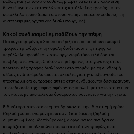
καθώς και για το ότι ο καθένας μπορεί να έχει την καλύτερη
δυνατή υγεία αν καταναλώνει τις κατάλληλες τροφές με τον
κατάλληλο τρόπο (αρκεί ωστόσο, να μην υπάρχουν σοβαρές, μη
αναστρέψιμες οργανικές δυσλειτουργίες).
Κακοί συνδυασμοί εμποδίζουν την πέψη
Πιο συγκεκριμένα, ο Χέι υποστήριξε ότι οι κακοί συνδυασμοί
τροφών εμποδίζουν την ομαλή διαδικασία της πέψης και
παράλληλα προσθέτουν στον οργανισμό τόσο κιλά όσο και
προβλήματα υγείας. Ο ίδιος στηριζόμενος στο γεγονός ότι οι
πρωτεϊνικές τροφές διαλύονται στο στομάχι με τη συνδρομή
οξέων, ενώ το άμυλο απαιτεί αλκάλια για την επεξεργασία του,
υποστήριξε ότι οι τροφές αυτές όταν συνδυάζονται δυσχεραίνουν
τη διαδικασία της πέψης, αφήνοντας υπολείμματα στο στομάχι και
τα έντερα, με αποτέλεσμα δυσάρεστες συνέπειες για την υγεία.
Ειδικότερα, όταν στο στομάχι βρίσκονται την ίδια στιγμή κρέας
(δηλαδή συμπυκνωμένη πρωτεΐνη) και ζάχαρη (δηλαδή
συμπυκνωμένος υδατάνθρακας), ο οργανισμός αντιδρά και
κουράζεται και αλλοιώνει τα συστατικά των τροφών, είτε
αποβάλλοντας ορισμένα απ' αυτά (αν και τα χρειάζεται) είτε