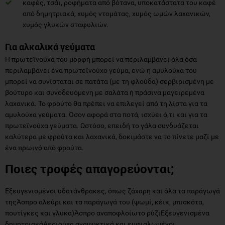
καφές, τσάι, ροφήματα από βότανα, υποκατάστατα του καφέ
από δημητριακά, χυμός ντομάτας, χυμός ωμών λαχανικών,
χυμός γλυκών σταφυλιών.
Για αλκαλικά γεύματα
Η πρωτεϊνούχα του μορφή μπορεί να περιλαμβάνει όλα όσα
περιλαμβάνει ένα πρωτεϊνούχο γεύμα, ενώ η αμυλούχα του
μπορεί να συνίσταται σε πατάτα (με τη φλούδα) σερβιρισμένη με
βούτυρο και συνοδευόμενη με σαλάτα ή πράσινα μαγειρεμένα
λαχανικά. Το φρούτο θα πρέπει να επιλεγεί από τη λίστα για τα
αμυλούχα γεύματα. Όσον αφορά στα ποτά, ισχύει ό,τι και για τα
πρωτεϊνούχα γεύματα. Ωστόσο, επειδή το γάλα συνδυάζεται
καλύτερα με φρούτα και λαχανικά, δοκιμάστε να το πίνετε μαζί με
ένα πρωινό από φρούτα.
Ποιες τροφές απαγορεύονται;
Εξευγενισμένοι υδατάνθρακες, όπως ζάχαρη και όλα τα παράγωγά
τηςΆσπρο αλεύρι και τα παράγωγά του (ψωμί, κέικ, μπισκότα,
πουτίγκες και γλυκά)Άσπρο αναποφλοίωτο ρύζιΕξευγενισμένα
δημητριακάΑεριούχα αναψυκτικά και εμφιαλωμένοι