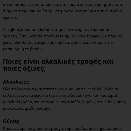
είναι επίσης, να καθιερώσετε μία ημέρα αποτοξίνωσης, κατά τη
διάρκεια της οποίας θα τρώτε μόνο συχνά γεύματα με ένα μόνο
φρούτο.
Συνήθως είναι πιο βολικό να τρώτε για πρωινό αλκαλικές
τροφές. Εάν, ωστόσο, προτιμάτε αμυλούχες τροφές για πρωινό,
φάτε αλκαλικές τροφές με σαλάτα, φρούτα και γιαούρτι το
μεσημέρι ή το βράδυ.
Ποιες είναι αλκαλικές τροφές και
ποιες όξινες;
Αλκαλικές
Όλα τα λαχανικά (και πατάτες αν είναι με τη φλούδα), όλες οι
σαλάτες, όλα τα φρούτα (εκτός από δαμάσκηνα και κούμαρα),
αμύγδαλα, γάλα, γκρέιπφρουτ, πορτοκάλι, λεμόνι, σταφίδες, μέλι,
μούσλι, παξιμάδι βρώμης.
Όξινες
Κρέας, ψάρι, οστρακοειδή, αυγά, τυρί, πουλερικά, ξηροί καρποί