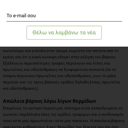
τροφές. Μέχρι εδώ συμφωνεί απόλυτα με τα πρότυπα μιας
υγιεινής διατροφής. Η φιλοσοφία της διατροφής όμως
στηρίζεται στην άποψη του Dr. Hey ότι οι τροφές πρέπει να
διαχωρίζονται σε διαφορετικά γεύματα ανάλογα με το είδος τους
(πρωτεϊνούχες ή αμυλούχες) και ότι ο συνδυασμός τους είναι
αυτός που μας παχαίνει και όχι η ποσότητα της τροφής.
Δεν υπάρχουν όμως έρευνες που να τεκμηριώνουν την άποψη ότι
χωνεύουμε πιο εύκολα όταν τρώμε χωριστά την πατάτα από το
κρέας και ότι η κακή χώνεψη οδηγεί στην αύξηση του βάρους.
Εξάλλου οι περισσότερες τροφές περιέχουν και λίπος και
πρωτεΐνες και υδατάνθρακες σε διαφορετικά ποσοστά (πχ τα
όσπρια περιέχουν πρωτεΐνες και υδατάνθρακες, ενώ το γάλα
περιέχει και τις τρεις βασικές ομάδες δηλαδή λίπος, πρωτεΐνη
και υδατάνθρακες).
Απώλεια βάρους λόγω λίγων θερμίδων
Επομένως το γαστρεντερικό μας σύστημα είναι εκπαιδευμένο να
χωνεύει παράλληλα όλες τις ομάδες τροφίμων και ο συνδυασμός
τους ούτε μας αρρωσταίνει ούτε μας παχαίνει. Η απώλεια βάρους
οφείλεται καθαρά στις λίγες θερμίδες της δίαιτας και όχι στο