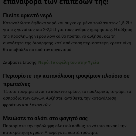
επαναφορά των επιπέδων της!
Πιείτε αρκετό νερό
Καταναλώστε άφθονο νερό και συγκεκριμένα τουλάχιστον 1,5-2Lt
για τις γυναίκες και 2-2,5Lt για τους άνδρες ημερησίως. Η αύξηση
της πρόσληψης νερού λογικά θα πρέπει να αυξήσει και τη
συχνότητα της διούρησης κατ’ επέκταση περισσότερη κρεατινίνη
θα αποβάλλεται από τον οργανισμό.
Διαβάστε Επίσης:
Νερό, Τα οφέλη του στην Υγεία
Περιορίστε την κατανάλωση τροφίμων πλούσια σε
πρωτεΐνες
Τέτοια τρόφιμα είναι το κόκκινο κρέας, τα πουλερικά, το ψάρι, τα
ασπράδια των αυγών. Αυξήστε, αντίθετα, την κατανάλωση
φρούτων και λαχανικών.
Μειώστε το αλάτι στο φαγητό σας
Περιορίστε την πρόσληψη αλατιού καθώς το νάτριο ευνοεί την
κατακράτηση υγρών. Αποφύγετε παστά τρόφιμα,