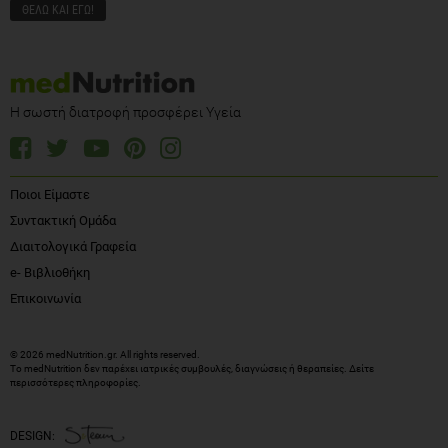
Η σωστή διατροφή προσφέρει Υγεία
Ποιοι Είμαστε
Συντακτική Ομάδα
Διαιτολογικά Γραφεία
e- Βιβλιοθήκη
Επικοινωνία
© 2026 medNutrition.gr. All rights reserved.
Το medNutrition δεν παρέχει ιατρικές συμβουλές, διαγνώσεις ή θεραπείες.
Δείτε
περισσότερες πληροφορίες
.
DESIGN: