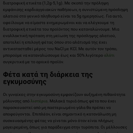
διατροφική ετικέτα (1,2g-5,1g). Με σκοπό την πρόληψη
εμφάνισης καρδιαγγειακών παθήσεων, η συνιστώμενη πρόσληψη
αλατιού στο γενικό πληθυσμό είναι τα 5g ημερησίως. Για αυτό,
οφείλουμε να είμαστε ενημερωμένοι και να ελέγχουμε τη
διατροφική ετικέτα του προϊόντος που καταναλώνουμε. Μια
εναλλακτική πρόταση στη μείωση της πρόσληψης αλατιού,
αποτελεί η επιλογή φέτας όπου στο αλάτισμά της έχει
αντικατασταθεί μέρος του NaCl με KCl. Με αυτόν τον τρόπο,
μπορούμε να καταναλώσουμε έως και 50% λιγότερο
αλάτι
συγκριτικά με το αρχικό προϊόν.
Φέτα κατά τη διάρκεια της
εγκυμοσύνης
Οι γυναίκες στην εγκυμοσύνη εμφανίζουν αυξημένη πιθανότητα
μόλυνσης από
λιστέρια
. Μαλακά τυριά όπως φέτα που έχει
παρασκευαστεί από μη παστεριωμένο γάλα θα πρέπει να
αποφεύγονται. Επιπλέον, είναι σημαντικό η κατανάλωση μη
συσκευασμένης φέτας να γίνεται μόνο όταν είναι πλήρως
μαγειρεμένη, όπως για παράδειγμα στην τυρόπιτα. Οι μέλλουσες