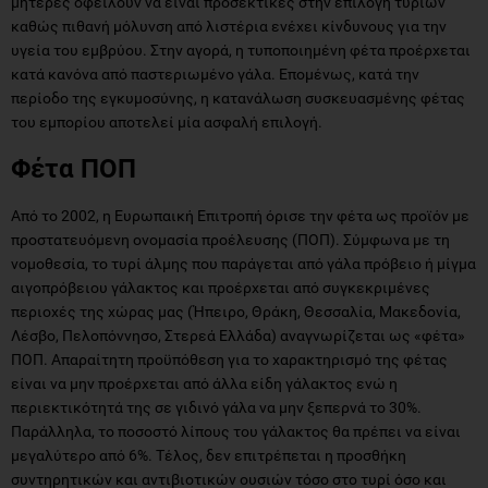
μητέρες οφείλουν να είναι προσεκτικές στην επιλογή τυριών
καθώς πιθανή μόλυνση από λιστέρια ενέχει κίνδυνους για την
υγεία του εμβρύου. Στην αγορά, η τυποποιημένη φέτα προέρχεται
κατά κανόνα από παστεριωμένο γάλα. Επομένως, κατά την
περίοδο της εγκυμοσύνης, η κατανάλωση συσκευασμένης φέτας
του εμπορίου αποτελεί μία ασφαλή επιλογή.
Φέτα ΠΟΠ
Από το 2002, η Ευρωπαική Επιτροπή όρισε την φέτα ως προϊόν με
προστατευόμενη ονομασία προέλευσης (ΠΟΠ). Σύμφωνα με τη
νομοθεσία, το τυρί άλμης που παράγεται από γάλα πρόβειο ή μίγμα
αιγοπρόβειου γάλακτος και προέρχεται από συγκεκριμένες
περιοχές της χώρας μας (Ήπειρο, Θράκη, Θεσσαλία, Μακεδονία,
Λέσβο, Πελοπόννησο, Στερεά Ελλάδα) αναγνωρίζεται ως «φέτα»
ΠΟΠ. Απαραίτητη προϋπόθεση για το χαρακτηρισμό της φέτας
είναι να μην προέρχεται από άλλα είδη γάλακτος ενώ η
περιεκτικότητά της σε γιδινό γάλα να μην ξεπερνά το 30%.
Παράλληλα, το ποσοστό λίπους του γάλακτος θα πρέπει να είναι
μεγαλύτερο από 6%. Τέλος, δεν επιτρέπεται η προσθήκη
συντηρητικών και αντιβιοτικών ουσιών τόσο στο τυρί όσο και