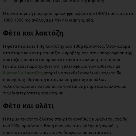
βοηθά στη σύσπαση των μυών και της καρδιάς
Η συνιστώμενη ημερήσια πρόσληψη ασβεστίου (RDA) ορίζεται στα
1000-1300 mg ανάλογα με την ηλικιακή ομάδα.
Φέτα και λακτόζη
H φέτα περιέχει 1.4g λακτόζης ανά 100g προϊόντος. Όσον αφορά
στα άτομα που αντιμετωπίζουν προβλήματα στην απορρόφηση της
λακτόζης, απαιτείται προσοχή στην κατανάλωση του τυριού.
Γενικά, έχει παρατηρηθεί ότι η πλειοψηφία των ασθενών με
δυσανεξία λακτόζης
μπορεί να ανεχθεί συνολικά μέχρι τα 5g
ημερησίως. Ωστόσο
,
η κατανάλωση φέτας και άλλων
γαλακτοκομικών θα πρέπει να γίνεται με μέτρο και ανάλογα με
τις ιδιαιτερότητες του ατόμου.
Φέτα και αλάτι
Η περιεκτικότητα άλατος στη φέτα συνήθως κυμαίνεται στα 5g
ανά 100g προϊόντος. Βάση έρευνας στην ελληνική αγορά, η
ποσότητα αλατιού φαίνεται να διαφέρει σημαντικά ανά