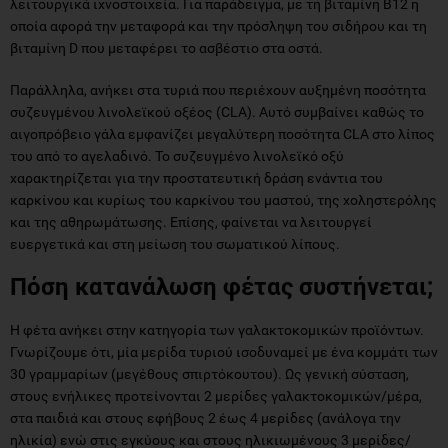
λειτουργικά ιχνοστοιχεία. Για παράδειγμα, με τη βιταμίνη Β12 η
οποία αφορά την μεταφορά και την πρόσληψη του σιδήρου και τη
βιταμίνη D που μεταφέρει το ασβέστιο στα οστά.
Παράλληλα, ανήκει στα τυριά που περιέχουν αυξημένη ποσότητα
συζευγμένου λινολεϊκού οξέος (CLA). Αυτό συμβαίνει καθώς το
αιγοπρόβειο γάλα εμφανίζει μεγαλύτερη ποσότητα CLA στο λίπος
του από το αγελαδινό. Το συζευγμένο λινολεϊκό οξύ
χαρακτηρίζεται για την προστατευτική δράση ενάντια του
καρκίνου και κυρίως του καρκίνου του μαστού, της χοληστερόλης
και της αθηρωμάτωσης. Επίσης, φαίνεται να λειτουργεί
ευεργετικά και στη μείωση του σωματικού λίπους.
Πόση κατανάλωση φέτας συστήνεται;
Η φέτα ανήκει στην κατηγορία των γαλακτοκομικών προϊόντων.
Γνωρίζουμε ότι, μία μερίδα τυριού ισοδυναμεί με ένα κομμάτι των
30 γραμμαρίων (μεγέθους σπιρτόκουτου). Ως γενική σύσταση,
στους ενήλικες προτείνονται 2 μερίδες γαλακτοκομικών/μέρα,
στα παιδιά και στους εφήβους 2 έως 4 μερίδες (ανάλογα την
ηλικία) ενώ στις εγκύους και στους ηλικιωμένους 3 μερίδες/