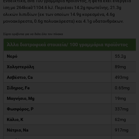
Ενδεικτικά, ανά 100 γραμμάρια προϊόντος, η φέτα έχει ενέργεια
ίση με 264kcal/1104.6 kJ. Περιέχει 14.2g πρωτεΐνης, 21.3g
ολικών λιπιδίων (εκ των οποίων 14.9g κορεσμένα, 4.6g
μονοακόρεστα, 0.6g πολυακόρεστα) και 4.1g υδατανθράκων.
Άλλα διατροφικά στοιχεία/ 100 γραμμάρια προϊόντος
Νερό
55.2g
Χοληστερόλη
89mg
Ασβέστιο, Ca
493mg
Σίδηρος, Fe
0.65mg
Μαγνήσιο, Mg
19mg
Φωσφόρος, P
337mg
Κάλιο, K
62mg
Νάτριο, Na
917mg