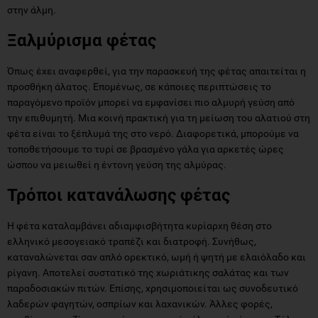
στην άλμη.
Ξαλμύρισμα φέτας
Όπως έχει αναφερθεί, για την παρασκευή της φέτας απαιτείται η
προσθήκη άλατος. Επομένως, σε κάποιες περιπτώσεις το
παραγόμενο προϊόν μπορεί να εμφανίσει πιο αλμυρή γεύση από
την επιθυμητή. Μια κοινή πρακτική για τη μείωση του αλατιού στη
φέτα είναι το ξέπλυμά της στο νερό. Διαφορετικά, μπορούμε να
τοποθετήσουμε το τυρί σε βρασμένο γάλα για αρκετές ώρες
ώσπου να μειωθεί η έντονη γεύση της αλμύρας.
Τρόποι κατανάλωσης φέτας
Η φέτα καταλαμβάνει αδιαμφισβήτητα κυρίαρχη θέση στο
ελληνικό μεσογειακό τραπέζι και διατροφή. Συνήθως,
καταναλώνεται σαν απλό ορεκτικό, ωμή ή ψητή με ελαιόλαδο και
ρίγανη. Αποτελεί συστατικό της χωριάτικης σαλάτας και των
παραδοσιακών πιτών. Επίσης, χρησιμοποιείται ως συνοδευτικό
λαδερών φαγητών, οσπρίων και λαχανικών. Άλλες φορές,