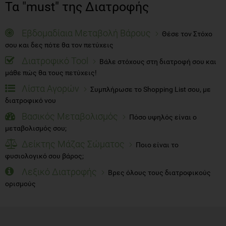
Τα "must" της Διατροφής
Εβδομαδίαια Μεταβολή Βάρους
Θέσε τον Στόχο
σου και δες πότε θα τον πετύχεις
Διατροφικό Tool
Βάλε στόχους στη διατροφή σου και
μάθε πώς θα τους πετύχεις!
Λίστα Αγορών
Συμπλήρωσε το Shopping List σου, με
διατροφικό νου
Βασικός Μεταβολισμός
Πόσο υψηλός είναι ο
μεταβολισμός σου;
Δείκτης Μάζας Σώματος
Ποιο είναι το
φυσιολογικό σου βάρος;
Λεξικό Διατροφής
Βρες όλους τους διατροφικούς
ορισμούς