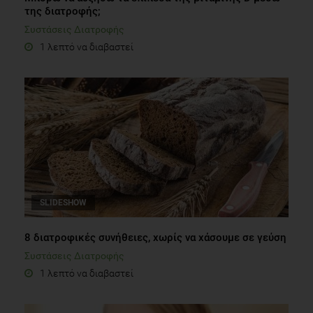
της διατροφής;
Κυρανάς Ε.,(2014) Οργανωμένα Πρωτεϊνικά Συστήματα.
Συστάσεις Διατροφής
Λειτουργικές ιδιότητες νερού, πρωτεϊνών, σακχάρων,
1 λεπτό να διαβαστεί
λιπιδίων και φυσικών χρωστικών. Θεσσαλονίκη:
Εκδόσεις Τζιόλα, σελ.150
Duyff R., Κοΐδου Ε., (2014) Μακροστοιχεία. Εγχειρίδιο
Τροφίμων και Διατροφής της Αμερικανικής Διαιτητικής
Εταιρείας Προσαρμοσμένο στον Ελληνικό τρόπο
Διατροφής. Θεσσαλονίκη: Εκδόσεις «σοφία», σελ.204
SLIDESHOW
8 διατροφικές συνήθειες, χωρίς να χάσουμε σε γεύση
Συστάσεις Διατροφής
1 λεπτό να διαβαστεί