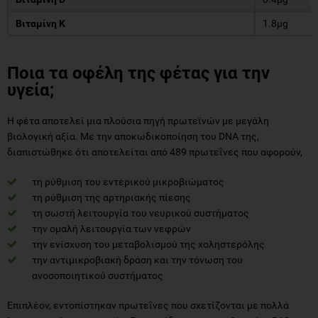
Βιταμίνη K
1.8µg
Ποια τα οφέλη της φέτας για την
υγεία;
H φέτα αποτελεί μια πλούσια πηγή πρωτεϊνών με μεγάλη
βιολογική αξία. Με την αποκωδικοποίηση του DNA της,
διαπιστώθηκε ότι αποτελείται από 489 πρωτεΐνες που αφορούν,
τη ρύθμιση του εντερικού μικροβιώματος
τη ρύθμιση της αρτηριακής πίεσης
τη σωστή λειτουργία του νευρικού συστήματος
την ομαλή λειτουργία των νεφρών
την ενίσχυση του μεταβολισμού της χοληστερόλης
την αντιμικροβιακή δράση και την τόνωση του
ανοσοποιητικού συστήματος
Επιπλέον, εντοπίστηκαν πρωτεΐνες που σχετίζονται με πολλά