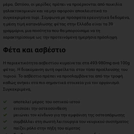
μέρα. Ωστόσο, οι μερίδες πρέπει να προέρχονται από ποικιλία
γαλακτοκομικών και να μην αφορούν αποκλειστικά το
συγκεκριμένο τυρί. Σύμφωνα με πρόσφατα ερευνητικά δεδομένα,
η μέση τιμή κατανάλωσης φέτας στην Ελλάδα είναι τα 39
γραμμάρια, μια ποσότητα που θα μπορούσαμε να τη
χαρακτηρίσουμε ως την προτεινόμενη ημερήσια πρόσληψη.
Φέτα και ασβέστιο
Η περιεκτικότητα ασβεστίου κυμαίνεται στα 493-980mg ανά 100g
φέτας. Η διακύμανση αυτή οφείλεται στον τόπο προέλευσης του
τυριού. Το ασβέστιο πρέπει να προσλαμβάνεται από την τροφή
καθώς ανήκει στα πιο σημαντικά στοιχεία για τον οργανισμό.
Συγκεκριμένα,
αποτελεί μέρος του οστικού ιστού
ενισχύει την οστεοσύνθεση
μειώνει τον κίνδυνο για την εμφάνιση της οστεοπόρωσης
συμβάλλει στη σωστή λειτουργία του νευρικού συστήματος
παίζει ρόλο στην πήξη του αίματος