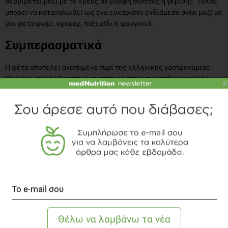
σερβίρεται μαζί με το κρέας σε μορφή σάλτσας ή γέμισης. Τέλος,
μπορεί να καταναλωθεί ως ένα ευχάριστο ενδιάμεσο σνακ μαζί με
μία φέτα ψωμί, κράκερ, παξιμάδι ή φρυγανιά.
Συμπερασματικά
Η φέτα αποτελεί αγαπημένο τυρί της ελληνικής γαστρονομίας.
Περιέχει πολλά θρεπτικά συστατικά όπως πρωτεΐνες υψηλής
×
βιολογικής αξίας. Ωστόσο, θα πρέπει να είμαστε προσεκτικοί στην
ποσότητα που καταναλώνουμε και να ελέγχουμε πάντα την
διατροφική ετικέτα του προϊόντος.
ΒΙΒΛΙΟΓΡΑΦΙΑ
Zlatanos S., Laskaridis K., Feist C., Sagredos A., CLA content
and fatty acid composition of Greek Feta and hard cheeses,
Food Chemistry. 2002 Sept; 78(4): 471-477