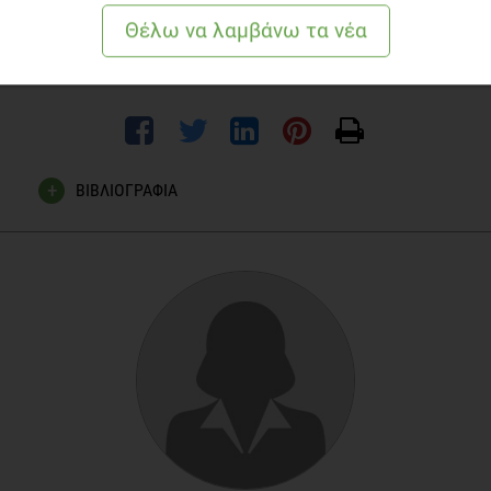
Γεμιστές πιπεριές με τριμμένη γραβιέρα
Μπιφτέκια λαχανικών με γραβιέρα
ΒΙΒΛΙΟΓΡΑΦΙΑ
B. Weinrichter, H. Sollberger, W. Ginzinger, D. Jaros, and H.
Rohm, “Adjunct starter properties affect characteristic
features of Swiss-type cheeses,”
Nahrung
, vol. 48, no. 1, pp.
73–79, Feb. 2004, doi:
10.1002/food.200300424
.
J. Doko Jelinić, I. A. Nola, and D. Andabaka, “[Food
processing industry--the salt shock to the consumers],”
Acta
Med Croatica
, vol. 64, no. 2, pp. 97–103, May 2010.
“FoodData Central.”
https://fdc.nal.usda.gov/fdc-
app.html#/food-details/781668/nutrients
(accessed May