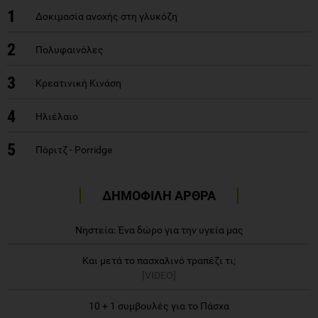
1
Δοκιμασία ανοχής στη γλυκόζη
2
Πολυφαινόλες
3
Κρεατινική Κινάση
4
Ηλιέλαιο
5
Πόριτζ - Porridge
ΔΗΜΟΦΙΛΗ ΑΡΘΡΑ
Νηστεία: Ένα δώρο για την υγεία μας
Και μετά το πασχαλινό τραπέζι τι;
[VIDEO]
10 + 1 συμβουλές για το Πάσχα