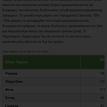
αλατιού που περιέχουν επίσης νάτριο χρησιμοποιούνται σε
διάφορες τεχνολογικές διαδικασίες στη βιομηχανία παρασκευής
τροφίμων. Το μεγαλύτερο μέρος του "κρυμμένου" αλατιού, 70%
-75%, μπορεί να μεταφερθεί στο σώμα χρησιμοποιώντας
βιομηχανικά τρόφιμα, τα οποία, δυστυχώς, χρησιμοποιούνται όλο
και περισσότερο λόγω του σύγχρονου τρόπου ζωής. Ο
Παγκόσμιος Οργανισμός Υγείας συνιστά το ανώτατο όριο
κατανάλωσης αλατιού σε 5 g την ημέρα.
Νάτ
Είδος Τυριού
Ροκφόρ
180
Παρμεζάνα
152
Φέτα
111
Ένταμ
965
Γκούντα
819