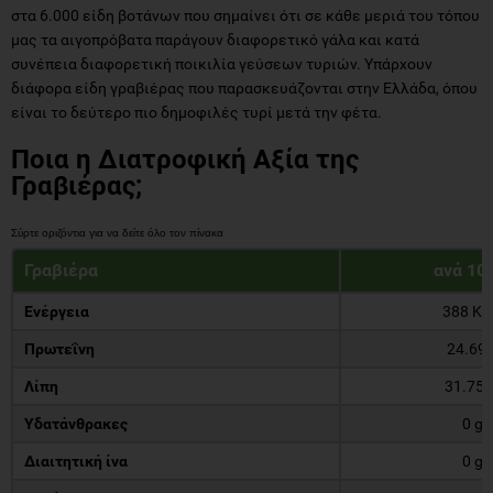
στα 6.000 είδη βοτάνων που σημαίνει ότι σε κάθε μεριά του τόπου
μας τα αιγοπρόβατα παράγουν διαφορετικό γάλα και κατά
συνέπεια διαφορετική ποικιλία γεύσεων τυριών. Υπάρχουν
διάφορα είδη γραβιέρας που παρασκευάζονται στην Ελλάδα, όπου
είναι το δεύτερο πιο δημοφιλές τυρί μετά την φέτα.
Ποια η Διατροφική Αξία της
Γραβιέρας;
Γραβιέρα
ανά 10
Ενέργεια
388 Kc
Πρωτεΐνη
24.69 
Λίπη
31.75 
Υδατάνθρακες
0 g
Διαιτητική ίνα
0 g