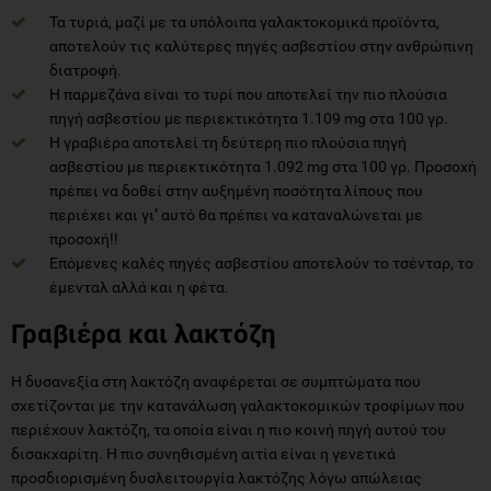
Τα τυριά, μαζί με τα υπόλοιπα γαλακτοκομικά προϊόντα,
αποτελούν τις καλύτερες πηγές ασβεστίου στην ανθρώπινη
διατροφή.
Η παρμεζάνα είναι το τυρί που αποτελεί την πιο πλούσια
πηγή ασβεστίου με περιεκτικότητα 1.109 mg στα 100 γρ.
Η γραβιέρα αποτελεί τη δεύτερη πιο πλούσια πηγή
ασβεστίου με περιεκτικότητα 1.092 mg στα 100 γρ. Προσοχή
πρέπει να δοθεί στην αυξημένη ποσότητα λίπους που
περιέχει και γι’ αυτό θα πρέπει να καταναλώνεται με
προσοχή!!
Επόμενες καλές πηγές ασβεστίου αποτελούν το τσένταρ, το
έμενταλ αλλά και η φέτα.
Γραβιέρα και λακτόζη
Η δυσανεξία στη λακτόζη αναφέρεται σε συμπτώματα που
σχετίζονται με την κατανάλωση γαλακτοκομικών τροφίμων που
περιέχουν λακτόζη, τα οποία είναι η πιο κοινή πηγή αυτού του
δισακχαρίτη. H πιο συνηθισμένη αιτία είναι η γενετικά
προσδιορισμένη δυσλειτουργία λακτόζης λόγω απώλειας