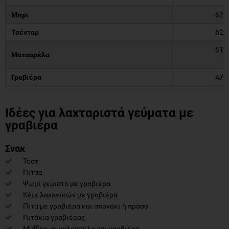
Μπρι
629
Τσένταρ
621
619
Μοτσαρέλα
Γραβιέρα
470
Ιδέες για λαχταριστά γεύματα με
γραβιέρα
Σνακ
Τοστ
Πίτσα
Ψωμί γεμιστό με γραβιέρα
Κέικ λαχανικών με γραβιέρα
Πίτα με γραβιέρα και σπανάκι ή πράσο
Πιτάκια γραβιέρας
Muffins με γαλοπούλα και γραβιέρα