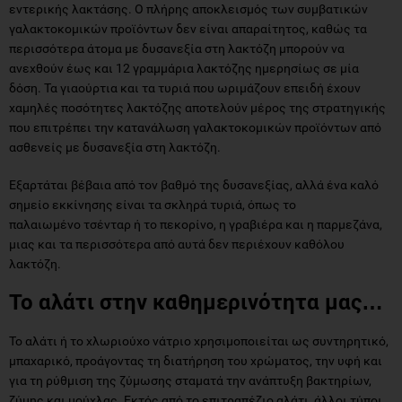
εντερικής λακτάσης. Ο πλήρης αποκλεισμός των συμβατικών
γαλακτοκομικών προϊόντων δεν είναι απαραίτητος, καθώς τα
περισσότερα άτομα με δυσανεξία στη λακτόζη μπορούν να
ανεχθούν έως και 12 γραμμάρια λακτόζης ημερησίως σε μία
δόση. Τα γιαούρτια και τα τυριά που ωριμάζουν επειδή έχουν
χαμηλές ποσότητες λακτόζης αποτελούν μέρος της στρατηγικής
που επιτρέπει την κατανάλωση γαλακτοκομικών προϊόντων από
ασθενείς με δυσανεξία στη λακτόζη.
Εξαρτάται βέβαια από τον βαθμό της δυσανεξίας, αλλά ένα καλό
σημείο εκκίνησης είναι τα σκληρά τυριά, όπως το
παλαιωμένο τσένταρ ή το πεκορίνο, η γραβιέρα και η παρμεζάνα,
μιας και τα περισσότερα από αυτά δεν περιέχουν καθόλου
λακτόζη.
Το αλάτι στην καθημερινότητα μας…
Το αλάτι ή το χλωριούχο νάτριο χρησιμοποιείται ως συντηρητικό,
μπαχαρικό, προάγοντας τη διατήρηση του χρώματος, την υφή και
για τη ρύθμιση της ζύμωσης σταματά την ανάπτυξη βακτηρίων,
ζύμης και μούχλας. Εκτός από το επιτραπέζιο αλάτι, άλλοι τύποι