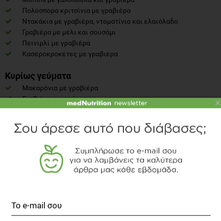
Πολύσπορα κριτσίνια με γραβιέρα
Ντακάκια με γραβιέρα, ντοματίνια και ελαιόλαδο
Γραβιέρα με μέλι και σουσάμι
Πεινιρλί με γραβιέρα
Κασεροκροκέτες με γραβιέρα
Κυρίως γεύματα
Μακαρόνια με γραβιέρα
Γραβιέρα σαγανάκι
×
Σαλάτα με κινόα και γραβιέρα
Μακαρόνια με κρέας, σάλτσα και γραβιέρα
Κοτόπουλο γεμιστό με γραβιέρα και μανιτάρια
Ριζότο με γραβιέρα
Ομελέτα με λαχανικά, καλαμπόκι και γραβιέρα
Κριθαρότο με πιπεριές και γραβιέρ
Παστίτσιο με γραβιέρα και μπεσαμέλ
Μπιφτέκι γεμιστό με γραβιέρα
Πατάτες ντοφινουά με γραβιέρα
Burger λαχανικών με γραβιέρα
Καλαμάρι γεμιστό με γραβιέρα