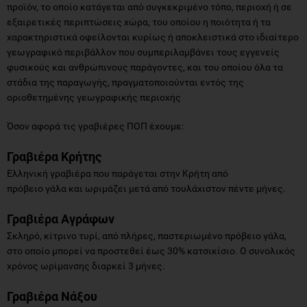
προϊόν, το οποίο κατάγεται από συγκεκριμένο τόπο, περιοχή ή σε
εξαιρετικές περιπτώσεις χώρα, του οποίου η ποιότητα ή τα
χαρακτηριστικά οφείλονται κυρίως ή αποκλειστικά στο ιδιαίτερο
γεωγραφικό περιβάλλον που συμπεριλαμβάνει τους εγγενείς
φυσικούς και ανθρώπινους παράγοντες, και του οποίου όλα τα
στάδια της παραγωγής, πραγματοποιούνται εντός της
οριοθετημένης γεωγραφικής περιοχής
Όσον αφορά τις γραβιέρες ΠΟΠ έχουμε:
Γραβιέρα Κρήτης
Ελληνική γραβιέρα που παράγεται στην Κρήτη από
πρόβειο γάλα και ωριμάζει μετά από τουλάχιστον πέντε μήνες.
Γραβιέρα Αγράφων
Σκληρό, κίτρινο τυρί, από πλήρες, παστεριωμένο πρόβειο γάλα,
στο οποίο μπορεί να προστεθεί έως 30% κατσικίσιο. Ο συνολικός
χρόνος ωρίμανσης διαρκεί 3 μήνες.
Γραβιέρα Νάξου