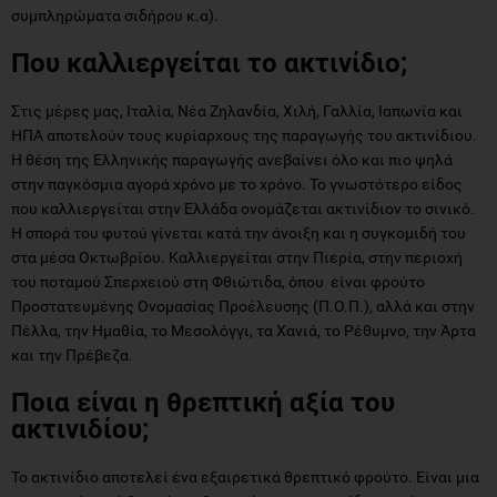
συμπληρώματα σιδήρου κ.α).
Που καλλιεργείται το ακτινίδιο;
Στις μέρες μας, Ιταλία, Νέα Ζηλανδία, Χιλή, Γαλλία, Ιαπωνία και
ΗΠΑ αποτελούν τους κυρίαρχους της παραγωγής του ακτινίδιου.
Η θέση της Ελληνικής παραγωγής ανεβαίνει όλο και πιο ψηλά
στην παγκόσμια αγορά χρόνο με το χρόνο. Το γνωστότερο είδος
που καλλιεργείται στην Ελλάδα ονομάζεται ακτινίδιον το σινικό.
Η σπορά του φυτού γίνεται κατά την άνοιξη και η συγκομιδή του
στα μέσα Οκτωβρίου. Καλλιεργείται στην Πιερία, στην περιοχή
του ποταμού Σπερχειού στη Φθιώτιδα, όπου είναι φρούτο
Προστατευμένης Ονομασίας Προέλευσης (Π.Ο.Π.), αλλά και στην
Πέλλα, την Ημαθία, το Μεσολόγγι, τα Χανιά, το Ρέθυμνο, την Άρτα
και την Πρέβεζα.
Ποια είναι η θρεπτική αξία του
ακτινιδίου;
Το ακτινίδιο αποτελεί ένα εξαιρετικά θρεπτικό φρούτο. Είναι μια