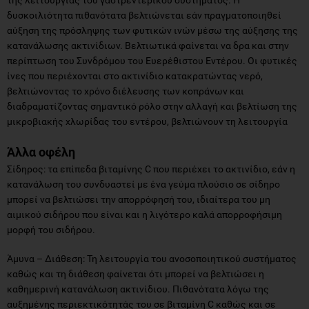
δυσκοιλιότητα πιθανότατα βελτιώνεται εάν πραγματοποιηθεί
αύξηση της πρόσληψης των φυτικών ινών μέσω της αύξησης της
κατανάλωσης ακτινίδιων. Βελτιωτικά φαίνεται να δρα και στην
περίπτωση του Συνδρόμου του Ευερέθιστου Εντέρου. Οι φυτικές
ίνες που περιέχονται στο ακτινίδιο κατακρατώντας νερό,
βελτιώνοντας το χρόνο διέλευσης των κοπράνων και
διαδραματίζοντας σημαντικό ρόλο στην αλλαγή και βελτίωση της
μικροβιακής χλωρίδας του εντέρου, βελτιώνουν τη λειτουργία
Άλλα οφέλη
Σίδηρος: τα επίπεδα βιταμίνης C που περιέχει το ακτινίδιο, εάν η
κατανάλωση του συνδυαστεί με ένα γεύμα πλούσιο σε σίδηρο
μπορεί να βελτιώσει την απορρόφησή του, ιδιαίτερα του μη
αιμικού σιδήρου που είναι και η λιγότερο καλά απορροφήσιμη
μορφή του σιδήρου.
Άμυνα – Διάθεση: Τη λειτουργία του ανοσοποιητικού συστήματος
καθώς και τη διάθεση φαίνεται ότι μπορεί να βελτιώσει η
καθημερινή κατανάλωση ακτινίδιου. Πιθανότατα λόγω της
αυξημένης περιεκτικότητάς του σε βιταμίνη C καθώς και σε