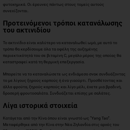
φυτοχημικά. Οι έρευνες πάντως στους τομείς αυτούς
συνεχίζονται.
Προτεινόμενοι τρόποι κατανάλωσης
του ακτινιδίου
Το ακτινίδιο είναι καλύτερο να καταναλωθεί ωμό, με αυτό το
τρόπο θα κερδίσουμε όλα τα οφέλη της αυξημένης
περιεκτικότητά του σε βιταμίνη C, μεγάλο μέρος της οποίας θα
καταστραφεί κατά τη θερμική επεξεργασία.
Μπορείτε να το καταναλώσετε ως ενδιάμεσο σνακ συνδυάζοντας
το με λίγους ξηρούς καρπούς ή ένα γιαούρτι. Προσθέτοντας και
άλλα φρούτα, ξηρούς καρπούς και λίγο μέλι, έχετε μια βραδινή,
δροσερή φρουτοσαλάτα. Συνδυάζεται επίσης με σαλάτες.
Λίγα ιστορικά στοιχεία
Κατάγεται από την Κίνα όπου είναι γνωστό ως “Yang Tao”.
Μεταφέρθηκε από την Κίνα στην Νέα Ζηλανδία στις αρχές του