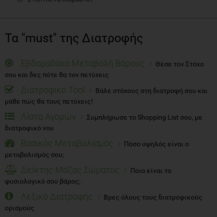
Τα "must" της Διατροφής
Εβδομαδίαια Μεταβολή Βάρους
Θέσε τον Στόχο
σου και δες πότε θα τον πετύχεις
Διατροφικό Tool
Βάλε στόχους στη διατροφή σου και
μάθε πώς θα τους πετύχεις!
Λίστα Αγορών
Συμπλήρωσε το Shopping List σου, με
διατροφικό νου
Βασικός Μεταβολισμός
Πόσο υψηλός είναι ο
μεταβολισμός σου;
Δείκτης Μάζας Σώματος
Ποιο είναι το
φυσιολογικό σου βάρος;
Λεξικό Διατροφής
Βρες όλους τους διατροφικούς
ορισμούς