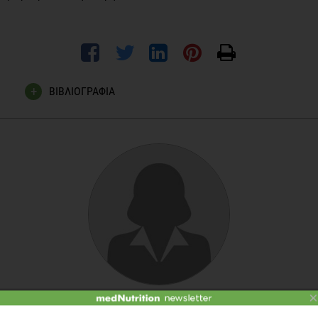
ΒΙΒΛΙΟΓΡΑΦΙΑ
Richardson DP, Ansell J,Drummond LN., “The nutritional and
health attributes of kiwifruit: a review.”, Eur J Nutr.2018 Feb
22. doi: 10.1007/s00394-018-1627-z.
Duttaroy AK., “Cardioprotective properties of kiwifruit”., Adv
Food Nutr Res. 2013;68:273-82. doi: 10.1016/B978-0-12-
394294-4.00015-8.
Chun-Chao Chang, Yi-Ting Lin, Ya-Ting Lu, Yu-Shian Liu, Jen-
Fang Liu. “Kiwifruit improves bowel function in patients with
irritable bowel syndrome with constipation” Asia Pac J Clin
Nutr 2010;19 (4):451-457
×
ΠΑΡΑΣΚΕΥΉ ΚΟΥΣΤΟΥΡΆΚΗ