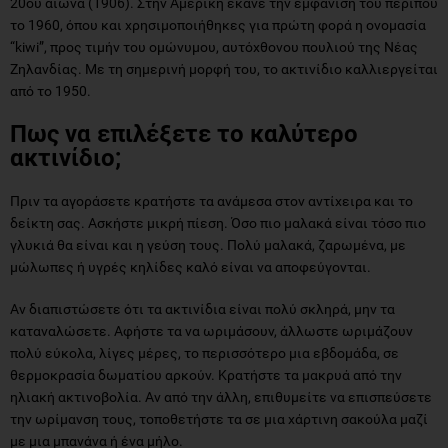
20ου αιώνα (1906). Στην Αμερική έκανε την εμφάνισή του περίπου
το 1960, όπου και χρησιμοποιήθηκες για πρώτη φορά η ονομασία
“kiwi”, προς τιμήν του ομώνυμου, αυτόχθονου πουλιού της Νέας
Ζηλανδίας. Με τη σημερινή μορφή του, το ακτινίδιο καλλιεργείται
από το 1950.
Πως να επιλέξετε το καλύτερο
ακτινίδιο;
Πριν τα αγοράσετε κρατήστε τα ανάμεσα στον αντίχειρα και το
δείκτη σας. Ασκήστε μικρή πίεση. Όσο πιο μαλακά είναι τόσο πιο
γλυκιά θα είναι και η γεύση τους. Πολύ μαλακά, ζαρωμένα, με
μώλωπες ή υγρές κηλίδες καλό είναι να αποφεύγονται.
Αν διαπιστώσετε ότι τα ακτινίδια είναι πολύ σκληρά, μην τα
καταναλώσετε. Αφήστε τα να ωριμάσουν, άλλωστε ωριμάζουν
πολύ εύκολα, λίγες μέρες, το περισσότερο μια εβδομάδα, σε
θερμοκρασία δωματίου αρκούν. Κρατήστε τα μακρυά από την
ηλιακή ακτινοβολία. Αν από την άλλη, επιθυμείτε να επισπεύσετε
την ωρίμανση τους, τοποθετήστε τα σε μια χάρτινη σακούλα μαζί
με μια μπανάνα ή ένα μήλο.