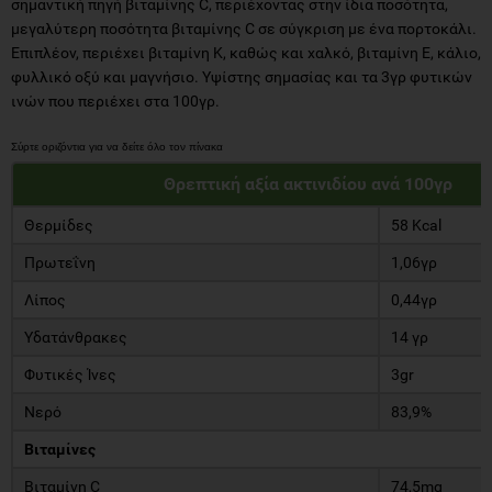
σημαντική πηγή βιταμίνης C, περιέχοντας στην ίδια ποσότητα,
μεγαλύτερη ποσότητα βιταμίνης C σε σύγκριση με ένα πορτοκάλι.
Επιπλέον, περιέχει βιταμίνη Κ, καθώς και χαλκό, βιταμίνη Ε, κάλιο,
φυλλικό οξύ και μαγνήσιο. Υψίστης σημασίας και τα 3γρ φυτικών
ινών που περιέχει στα 100γρ.
Θρεπτική αξία ακτινιδίου ανά 100γρ
Θερμίδες
58 Kcal
Πρωτεΐνη
1,06γρ
Λίπος
0,44γρ
Υδατάνθρακες
14 γρ
Φυτικές Ίνες
3gr
Νερό
83,9%
Βιταμίνες
Βιταμίνη C
74,5mg