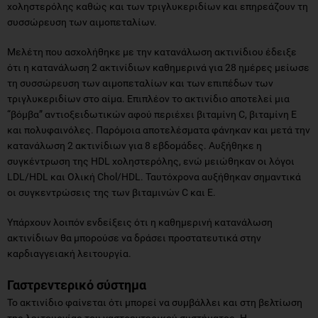
χοληστερόλης καθώς και των τριγλυκεριδίων και επηρεάζουν τη
συσσώρευση των αιμοπεταλίων.
Μελέτη που ασχολήθηκε με την κατανάλωση ακτινίδιου έδειξε
ότι η κατανάλωση 2 ακτινίδιων καθημερινά για 28 ημέρες μείωσε
τη συσσώρευση των αιμοπεταλίων και των επιπέδων των
τριγλυκεριδίων στο αίμα. Επιπλέον το ακτινίδιο αποτελεί μια
“βόμβα” αντιοξειδωτικών αφού περιέχει βιταμίνη C, βιταμίνη Ε
και πολυφαινόλες. Παρόμοια αποτελέσματα φάνηκαν και μετά την
κατανάλωση 2 ακτινίδιων για 8 εβδομάδες. Αυξήθηκε η
συγκέντρωση της HDL χοληστερόλης, ενώ μειώθηκαν οι λόγοι
LDL/HDL και Ολική Chol/HDL. Ταυτόχρονα αυξήθηκαν σημαντικά
οι συγκεντρώσεις της των βιταμινών C και Ε.
Υπάρχουν λοιπόν ενδείξεις ότι η καθημερινή κατανάλωση
ακτινίδιων θα μπορούσε να δράσει προστατευτικά στην
καρδιαγγειακή λειτουργία.
Γαστρεντερικό σύστημα
Το ακτινίδιο φαίνεται ότι μπορεί να συμβάλλει και στη βελτίωση
της λειτουργίας του γαστρεντερικού συστήματος. Η