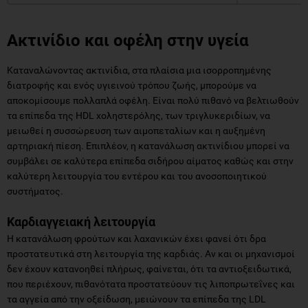
Ακτινίδιο και ο
φέλη στην υγεία
Καταναλώνοντας ακτινίδια, στα πλαίσια μια ισορροπημένης
διατροφής και ενός υγιεινού τρόπου ζωής, μπορούμε να
αποκομίσουμε πολλαπλά οφέλη. Είναι πολύ πιθανό να βελτιωθούν
τα επίπεδα της HDL χοληστερόλης, των τριγλυκεριδίων, να
μειωθεί η συσσώρευση των αιμοπεταλίων και η αυξημένη
αρτηριακή πίεση. Επιπλέον, η κατανάλωση ακτινίδιου μπορεί να
συμβάλει σε καλύτερα επίπεδα σιδήρου αίματος καθώς και στην
καλύτερη λειτουργία του εντέρου και του ανοσοποιητικού
συστήματος.
Καρδιαγγειακή λειτουργία
Η κατανάλωση φρούτων και λαχανικών έχει φανεί ότι δρα
προστατευτικά στη λειτουργία της καρδιάς. Αν και οι μηχανισμοί
δεν έχουν κατανοηθεί πλήρως, φαίνεται, ότι τα αντιοξειδωτικά,
που περιέχουν, πιθανότατα προστατεύουν τις λιποπρωτεΐνες και
τα αγγεία από την οξείδωση, μειώνουν τα επίπεδα της LDL