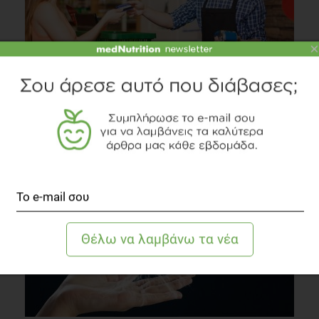
×
Super market -Οι πειρασμοί παραμονεύουν
στο...ταμείο
Συστάσεις Διατροφής
2 λεπτά να διαβαστεί