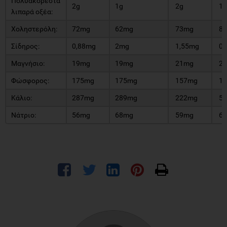
Πολυακόρεστα
2g
1g
2g
1,
λιπαρά οξέα:
Χοληστερόλη:
72mg
62mg
73mg
8
Σίδηρος:
0,88mg
2mg
1,55mg
0,
Μαγνήσιο:
19mg
19mg
21mg
2
Φώσφορος:
175mg
175mg
157mg
17
Κάλιο:
287mg
289mg
222mg
52
Νάτριο:
56mg
68mg
59mg
60