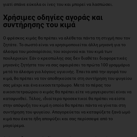
γιατί σπάνε εύκολα οι ίνες του και μπορεί να λασπώσει.
Χρήσιμες οδηγίες αγοράς και
συντήρησης του κιμά
Ο φρέσκος κιμάς θα πρέπει να αλέθεται πάντα τη στιγμή που τον
ζητάτε. Το σωστό είναι να χρησιμοποιείται άλλη μηχανή για το
άλεσμα του μοσχαρίσιου, του χοιρινού και του κιμά των
πουλερικών. Εάν ο κρεοπώλης σας δεν διαθέτει διαφορετικές
μηχανές ζητήστε του να σας αφαιρέσει τα πρώτα 100 γραμμάρια
μετά το άλεσμα για λόγους υγιεινής. Έπειτα από την αγορά του
κιμά, θα πρέπει να τον αποθηκεύσετε στη συντήρηση του ψυγείου
σας μέχρι και ένα εικοσιτετράωρο. Μετά το πέρας του
εικοσιτετραώρου ο κιμάς θα πρέπει είτε να μαγειρευτεί είναι να
καταψυχθεί. Τέλος, ιδιαίτερα προσεκτικοί θα πρέπει να είστε
στην απόψυξη του κιμά η οποία θα πρέπει πάντα να γίνεται στη
συντήρηση του ψυγείου. Απαγορεύεται να καταψύξετε ξανά ωμό
κιμά που έχετε ήδη αποψύξει και σας περίσσεψε από το
μαγείρεμα.