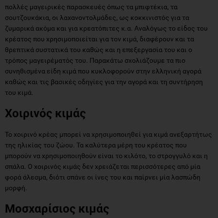
πολλές μαγειρικές παρασκευές όπως τα μπιφτέκια, τα
σουτζουκάκια, οι λαχανοντολμάδες, ως κοκκινιστός για τα
ζυμαρικά ακόμα και για κρεατόπιτες κ.α. Αναλόγως το είδος του
κρέατος που χρησιμοποιείται για τον κιμά, διαφέρουν και τα
θρεπτικά συστατικά του καθώς και η επεξεργασία του και ο
τρόπος μαγειρέματός του. Παρακάτω σχολιάζουμε τα πιο
συνηθισμένα είδη κιμά που κυκλοφορούν στην ελληνική αγορά
καθώς και τις βασικές οδηγίες για την αγορά και τη συντήρηση
του κιμά.
Χοιρινός κιμάς
Το χοιρινό κρέας μπορεί να χρησιμοποιηθεί για κιμά ανεξαρτήτως
της ηλικίας του ζώου. Τα καλύτερα μέρη του κρέατος που
μπορούν να χρησιμοποιηθούν είναι το κιλότο, το στρογγυλό και η
σπάλα. Ο χοιρινός κιμάς δεν χρειάζεται περισσότερες από μία
φορά άλεσμα, διότι σπάνε οι ίνες του και παίρνει μία λασπώδη
μορφή.
Μοσχαρίσιος κιμάς