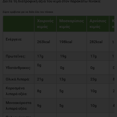
Δείτε τη διατροφική αξία του κιμά στον παρακάτω πίνακα:
Χοιρινός
Μοσχαρίσιος
Αρνίσιος
Κι
κιμάς
κιμάς
κιμάς
κο
Ενέργεια:
263kcal
198kcal
282kcal
14
Πρωτεΐνες:
17g
19g
17g
17
0g
Υδατάνθρακες:
0g
0g
0g
Ολικά Λιπαρά:
21g
13g
23g
8g
Κορεσμένα
8g
5g
10g
2g
λιπαρά οξέα:
Μονοακόρεστα
9g
5g
10g
4g
λιπαρά οξέα: