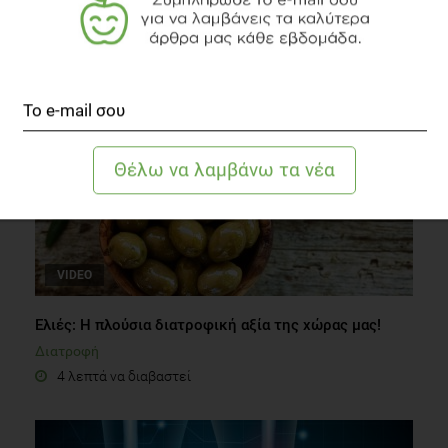
Μεσογειακής Διατροφής;
Άλλες Παθήσεις
4 λεπτά να διαβαστεί
VIDEO
Ελιές: Η πλούσια διατροφική αξία της χώρας μας!
Διατροφή
4 λεπτά να διαβαστεί