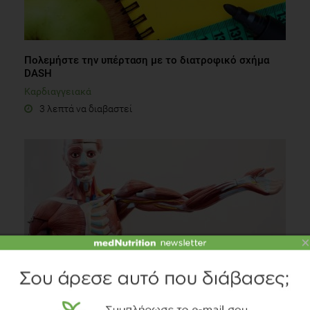
Πολεμήστε την υπέρταση με το διατροφικό σχήμα
DASH
Καρδιαγγειακά
3 λεπτά να διαβαστεί
×
Σκελετικός μυς και δείκτες: Ποιος ο ρόλος της