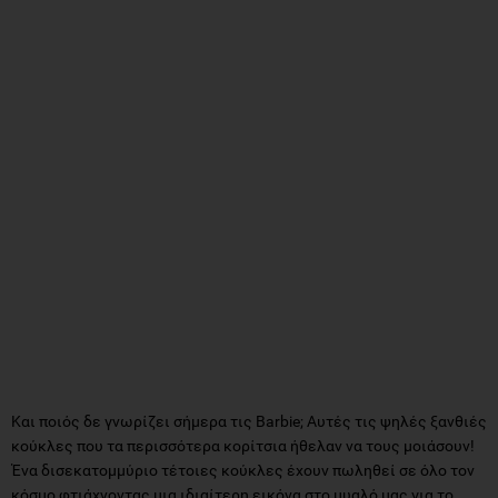
Και ποιός δε γνωρίζει σήμερα τις Barbie; Αυτές τις ψηλές ξανθιές
κούκλες που τα περισσότερα κορίτσια ήθελαν να τους μοιάσουν!
Ένα δισεκατομμύριο τέτοιες κούκλες έχουν πωληθεί σε όλο τον
κόσμο φτιάχνοντας μια ιδιαίτερη εικόνα στο μυαλό μας για το