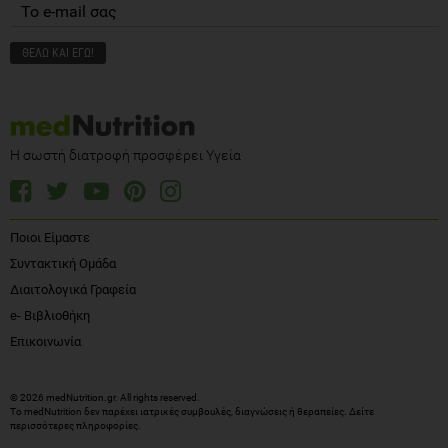
Η σωστή διατροφή προσφέρει Υγεία
Ποιοι Είμαστε
Συντακτική Ομάδα
Διαιτολογικά Γραφεία
e- Βιβλιοθήκη
Επικοινωνία
© 2026 medNutrition.gr. All rights reserved.
Το medNutrition δεν παρέχει ιατρικές συμβουλές, διαγνώσεις ή θεραπείες.
Δείτε
περισσότερες πληροφορίες
.