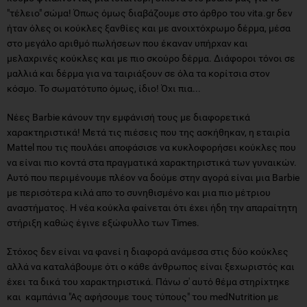
"τέλειο" σώμα! Όπως όμως διαβάζουμε στο άρθρο του vita.gr δεν
ήταν όλες οι κούκλες ξανθίες και με ανοιχτόχρωμο δέρμα, μέσα
στο μεγάλο αριθμό πωλήσεων που έκαναν υπήρχαν και
μελαχρινές κούκλες και με πιο σκούρο δέρμα. Διάφοροι τόνοι σε
μαλλιά και δέρμα για να ταιριάξουν σε όλα τα κορίτσια στον
κόσμο. Το σωματότυπο όμως, ίδιο! Όχι πια...
Νέες Barbie κάνουν την εμφάνισή τους με διαφορετικά
χαρακτηριστικά! Μετά τις πιέσεις που της ασκήθηκαν, η εταιρία
Mattel που τις πουλάει αποφάσισε να κυκλοφορήσει κούκλες που
να είναι πιο κοντά στα πραγματικά χαρακτηριστικά των γυναικών.
Αυτό που περιμένουμε πλέον να δούμε στην αγορά είναι μια Barbie
με περισότερα κιλά απο το συνηθισμένο και μια πιο μέτριου
αναστήματος. Η νέα κούκλα φαίνεται ότι έχει ήδη την απαραίτητη
στήριξη καθώς έγινε εξώφυλλο των Times.
Στόχος δεν είναι να φανεί η διαφορά ανάμεσα στις δύο κούκλες
αλλά να καταλάβουμε ότι ο κάθε άνθρωπος είναι ξεχωριστός και
έχει τα δικά του χαρακτηριστικά. Πάνω σ' αυτό θέμα στηρίχτηκε
και καμπάνια "Ας αφήσουμε τους τύπους" του medNutrition με