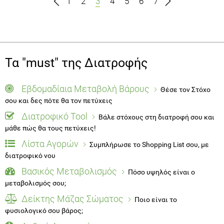
1
2
3
4
5
6
7
Τα "must" της Διατροφής
Εβδομαδίαια Μεταβολή Βάρους
Θέσε τον Στόχο
σου και δες πότε θα τον πετύχεις
Διατροφικό Tool
Βάλε στόχους στη διατροφή σου και
μάθε πώς θα τους πετύχεις!
Λίστα Αγορών
Συμπλήρωσε το Shopping List σου, με
διατροφικό νου
Βασικός Μεταβολισμός
Πόσο υψηλός είναι ο
μεταβολισμός σου;
Δείκτης Μάζας Σώματος
Ποιο είναι το
φυσιολογικό σου βάρος;