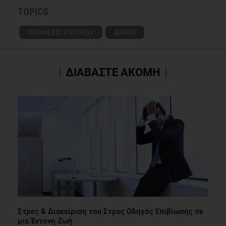
26, 2014;:1-14
TOPICS
Ray K. Gut microbiota. Tackling the effects of diet and
ΠΑΘΗΣΕΙΣ ΕΝΤΕΡΟΥ
ΔΙΑΙΤΑ
exercise on the gut microbiota. Nature Reviews.
Gastroenterology & Hepatology. August 2014;11(8):456.
Rothe M, Blaut M. Evolution of the gut microbiota and the
ΔΙΑΒΑΣΤΕ ΑΚΟΜΗ
influence of diet. Beneficial Microbes. March 1, 2013;4(1):31-
37
Στρες & Διαχείριση του Στρες Οδηγός Επιβίωσης σε
μια Έντονη Ζωή