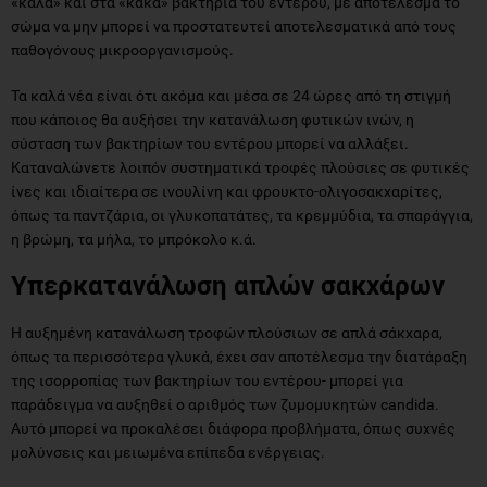
«καλά» και στα «κακά» βακτήρια του εντέρου, με αποτέλεσμα το
σώμα να μην μπορεί να προστατευτεί αποτελεσματικά από τους
παθογόνους μικροοργανισμούς.
Τα καλά νέα είναι ότι ακόμα και μέσα σε 24 ώρες από τη στιγμή
που κάποιος θα αυξήσει την κατανάλωση φυτικών ινών, η
σύσταση των βακτηρίων του εντέρου μπορεί να αλλάξει.
Καταναλώνετε λοιπόν συστηματικά τροφές πλούσιες σε φυτικές
ίνες και ιδιαίτερα σε ινουλίνη και φρουκτο-ολιγοσακχαρίτες,
όπως τα παντζάρια, οι γλυκοπατάτες, τα κρεμμύδια, τα σπαράγγια,
η βρώμη, τα μήλα, το μπρόκολο κ.ά.
Υπερκατανάλωση απλών σακχάρων
Η αυξημένη κατανάλωση τροφών πλούσιων σε απλά σάκχαρα,
όπως τα περισσότερα γλυκά, έχει σαν αποτέλεσμα την διατάραξη
της ισορροπίας των βακτηρίων του εντέρου- μπορεί για
παράδειγμα να αυξηθεί ο αριθμός των ζυμομυκητών candida.
Αυτό μπορεί να προκαλέσει διάφορα προβλήματα, όπως συχνές
μολύνσεις και μειωμένα επίπεδα ενέργειας.