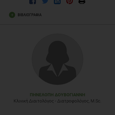
ΒΙΒΛΙΟΓΡΑΦΙΑ
Cénit MC, Matzaraki V, Tigchelaar EF, Zhernakova 3. Rapidly
expanding knowledge on the role of the gut microbiome in
health and disease. Biochim Biophys Acta. 2014
Oct;1842(10):1981-1992. doi:
10.1016/j.bbadis.2014.05.023. Epub 2014 Jun 2
David L, Maurice C, Turnbaugh P, et al. Diet rapidly and
reproducibly alters the human gut microbiome. Nature.
January 23, 2014;505(7484):559-563
Karlsson F, Tremaroli V, Nielsen J, Bäckhed F. Assessing the
human gut microbiota in metabolic diseases. Diabetes.
October 2013;62(10):3341-3349.
ΠΗΝΕΛΌΠΗ ΔΟΥΒΌΓΙΑΝΝΗ
Κλινική Διαιτολόγος - Διατροφολόγος, M.Sc.
Maukonen J, Saarela M. Human gut microbiota: does diet
matter?. The Proceedings Of The Nutrition Society. August