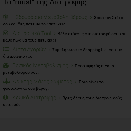
Τα "must" της Διατροφής
Εβδομαδίαια Μεταβολή Βάρους
Θέσε τον Στόχο
σου και δες πότε θα τον πετύχεις
Διατροφικό Tool
Βάλε στόχους στη διατροφή σου και
μάθε πώς θα τους πετύχεις!
Λίστα Αγορών
Συμπλήρωσε το Shopping List σου, με
διατροφικό νου
Βασικός Μεταβολισμός
Πόσο υψηλός είναι ο
μεταβολισμός σου;
Δείκτης Μάζας Σώματος
Ποιο είναι το
φυσιολογικό σου βάρος;
Λεξικό Διατροφής
Βρες όλους τους διατροφικούς
ορισμούς