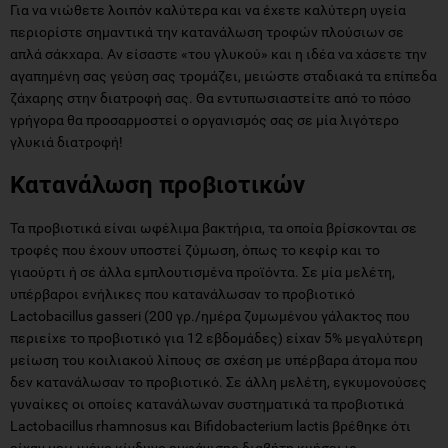
Για να νιώθετε λοιπόν καλύτερα και να έχετε καλύτερη υγεία
περιορίστε σημαντικά την κατανάλωση τροφών πλούσιων σε
απλά σάκχαρα. Αν είσαστε «του γλυκού» και η ιδέα να χάσετε την
αγαπημένη σας γεύση σας τρομάζει, μειώστε σταδιακά τα επίπεδα
ζάχαρης στην διατροφή σας. Θα εντυπωσιαστείτε από το πόσο
γρήγορα θα προσαρμοστεί ο οργανισμός σας σε μία λιγότερο
γλυκιά διατροφή!
Κατανάλωση προβιοτικών
Τα προβιοτικά είναι ωφέλιμα βακτήρια, τα οποία βρίσκονται σε
τροφές που έχουν υποστεί ζύμωση, όπως το κεφίρ και το
γιαούρτι ή σε άλλα εμπλουτισμένα προϊόντα. Σε μία μελέτη,
υπέρβαροι ενήλικες που κατανάλωσαν το προβιοτικό
Lactobacillus gasseri (200 γρ./ημέρα ζυμωμένου γάλακτος που
περιείχε το προβιοτικό για 12 εβδομάδες) είχαν 5% μεγαλύτερη
μείωση του κοιλιακού λίπους σε σχέση με υπέρβαρα άτομα που
δεν κατανάλωσαν το προβιοτικό. Σε άλλη μελέτη, εγκυμονούσες
γυναίκες οι οποίες κατανάλωναν συστηματικά τα προβιοτικά
Lactobacillus rhamnosus και Bifidobacterium lactis βρέθηκε ότι
είχαν μειωμένο κίνδυνο εμφάνισης διαβήτη κυήσεως.