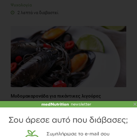
Ψυχολογία
2 λεπτά να διαβαστεί
Μυδομακαρονάδα για πικάντικες λιγούρες
×
Κουζίνα
2 λεπτά να διαβαστεί