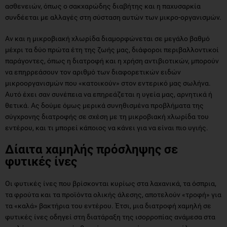
ασθενειών, όπως ο σακχαρώδης διαβήτης και η παχυσαρκία
συνδέεται με αλλαγές στη σύσταση αυτών των μικρο-οργανισμών.
Αν και η μικροβιακή χλωρίδα διαμορφώνεται σε μεγάλο βαθμό
μέχρι τα δύο πρώτα έτη της ζωής μας, διάφοροι περιβαλλοντικοί
παράγοντες, όπως η διατροφή και η χρήση αντιβιοτικών, μπορούν
να επηρρεάσουν τον αριθμό των διαφορετικών ειδών
μικροοργανισμών που «κατοικούν» στον εντερικό μας σωλήνα.
Αυτό έχει σαν συνέπεια να επηρεάζεται η υγεία μας, αρνητικά ή
θετικά. Ας δούμε όμως μερικά συνηθισμένα προβλήματα της
σύγχρονης διατροφής σε σχέση με τη μικροβιακή χλωρίδα του
εντέρου, και τι μπορεί κάποιος να κάνει για να είναι πιο υγιής.
Δίαιτα χαμηλής πρόσληψης σε
φυτικές ίνες
Οι φυτικές ίνες που βρίσκονται κυρίως στα λαχανικά, τα όσπρια,
τα φρούτα και τα προϊόντα ολικής άλεσης, αποτελούν «τροφή» για
τα «καλά» βακτήρια του εντέρου. Έτσι, μια διατροφή χαμηλή σε
φυτικές ίνες οδηγεί στη διατάραξη της ισορροπίας ανάμεσα στα