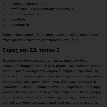
υψηλή αρτηριακή πίεση
αποδυναμωμένο ανοσοποιητικό σύστημα
καρδιακές παθήσεις
κατάθλιψη
παχυσαρκία
Ερευνες έχουν αποδείξει ισχυρή συσχέτιση οξέος και χρόνιου
στρες, με την κατάχρηση εξαρτησιογόνων ουσιών.
Στρες και ΣΔ τύπου 2
Το στρες έχει συσχετιστεί επίσης με αυξημένο κίνδυνο
σακχαρώδη διαβήτη τύπου 2. Όταν είμαστε σε κατάσταση στρες,
το σώμα μας δίνει σήμα στο νευρικό σύστημα και την υπόφυση,
ώστε να παράγει επινεφρίνη και κορτιζόλη, δύο ορμόνες γνωστές
ως «ορμόνες του στρες». Όταν η κορτιζόλη και η επινεφρίνη
απελευθερώνονται, το ήπαρ παράγει και εκκρίνει περισσότερη
γλυκόζη στο αίμα μας. Οπότε για τους ανθρώπους που είναι ήδη
διαβητικοί ή σε κίνδυνο για ανάπτυξη διαβήτη, αυτά τα επιπλέον
επίπεδα σακχάρου στο αίμα μπορεί να είναι επικίνδυνα για την