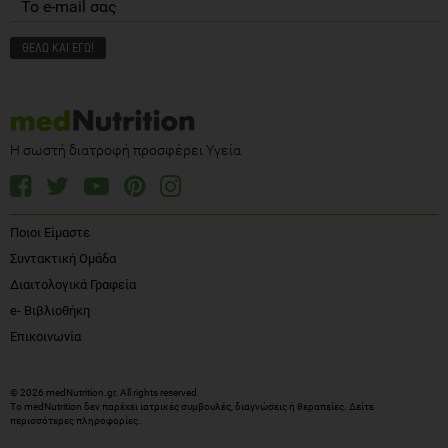
Η σωστή διατροφή προσφέρει Υγεία
Ποιοι Είμαστε
Συντακτική Ομάδα
Διαιτολογικά Γραφεία
e- Βιβλιοθήκη
Επικοινωνία
© 2026 medNutrition.gr. All rights reserved.
Το medNutrition δεν παρέχει ιατρικές συμβουλές, διαγνώσεις ή θεραπείες.
Δείτε
περισσότερες πληροφορίες
.