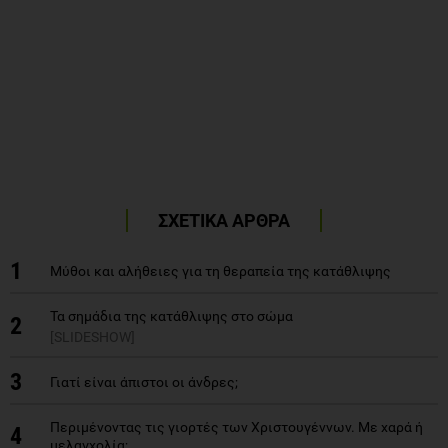
ΣΧΕΤΙΚΑ ΑΡΘΡΑ
1
Μύθοι και αλήθειες για τη θεραπεία της κατάθλιψης
Τα σημάδια της κατάθλιψης στο σώμα
2
[SLIDESHOW]
3
Γιατί είναι άπιστοι οι άνδρες;
Περιμένοντας τις γιορτές των Χριστουγέννων. Με χαρά ή
4
μελαγχολία;