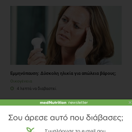
Εμμηνόπαυση: Δύσκολη ηλικία για απώλεια βάρους;
Οικογένεια
4 λεπτά να διαβαστεί
×