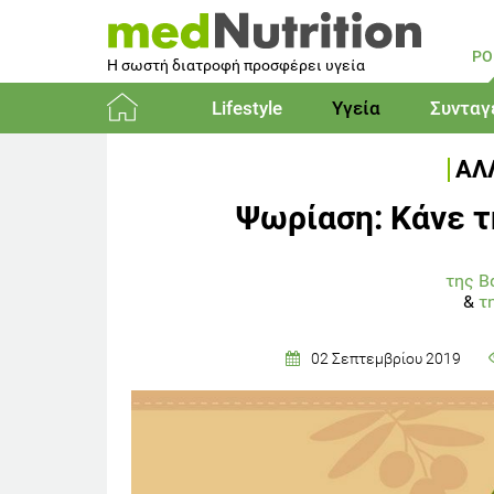
PO
Η σωστή διατροφή προσφέρει υγεία
Lifestyle
Υγεία
Συνταγ
Αρχική
ΑΛ
Ψωρίαση: Κάνε τ
της Β
&
τ
02 Σεπτεμβρίου 2019