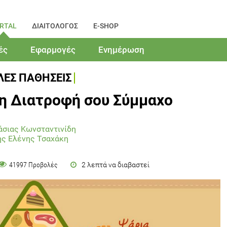
RTAL
ΔΙΑΙΤΟΛΟΓΟΣ
E-SHOP
ές
Εφαρμογές
Ενημέρωση
ΛΕΣ ΠΑΘΗΣΕΙΣ
η Διατροφή σου Σύμμαχο
άσιας Κωνσταντινίδη
ης Ελένης Τσαχάκη
2 λεπτά να διαβαστεί
41997 Προβολές