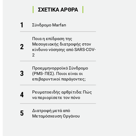
ΣΧΕΤΙΚΑ ΑΡΘΡΑ
1
Σύνδρομο Marfan
Ποια η επίδραση της
Μεσογειακής διατροφής στον
2
κίνδυνο νόσησης από SARS-COV-
2
Προεμμηνορροϊκό Σύνδρομο
3
(PMS- ΠΕΣ). Ποιοι είναι οι
επιβαρυντικοί παράγοντες;
Ρευματοειδής αρθρίτιδα: Πώς
4
να περιορίσετε τον πόνο
Διατροφή μετά από
5
Μεταμόσχευση Οργάνου