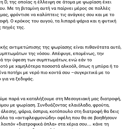
νη D, της οποίας η έλλειψη σε άτομα με ψωρίαση έχει
υ. Με τη βιταμίνη αυτή να παίρνει μέρος σε πολλές
μας, φρόντισε να καλύπτεις τις ανάγκες σου και με το
οφή. Ο κρόκος του αυγού, τα λιπαρά ψάρια και η φυτική
ς πηγές της.
ικής αντιμετώπισης της ψωρίασης είναι πιθανότατα αυτό,
συμπτωμάτων της νόσου. Απέφυγε, επομένως, την
τά την ύφεση των συμπτωμάτων, ενώ εάν το
οτό με χαμηλότερα ποσοστά αλκοόλ, όπως η μπύρα ή το
 ένα ποτήρι με νερό πιο κοντά σου –συγκριτικά με το
 για να ξεδιψάς.
ύμε παρά να καταλήξουμε στη Μεσογειακή μας διατροφή,
όμου με ψωρίαση. Συνδυάζοντας ελαιόλαδο, φρούτα,
 άλεσης, ψάρια, όσπρια, κοτόπουλο στη διατροφή θα δεις
ι όλα τα «αντιφλεφμονώδη» οφέλη που θα σε βοηθήσουν
 λοιπόν «διατροφικά όπλα» στα χέρια σου… κάνε τη