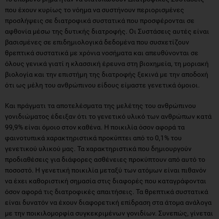
που έχουν κυρίως το νόημα να συστήνουν περιορισμένες
προσλήψεις σε διατροφικά συστατικά που προσφέρονται σε
αφθονία μέσω της δυτικής διατροφής. Οι Συστάσεις αυτές είναι
βασισμένες σε επιδημιολογικά δεδομένα που συσχετίζουν
θρεπτικά συστατικά με χρόνια νοσήματα και απευθύνονται σε
όλους γενικά γιατί η κλασσική έρευνα στη βιοχημεία, τη μοριακή
βιολογία και την επιστήμη της διατροφής ξεκινά με την αποδοχή
ότι ως μέλη του ανθρώπινου είδους είμαστε γενετικά όμοιοι.
Και πράγματι τα αποτελέσματα της μελέτης του ανθρώπινου
γονιδιώματος έδειξαν ότι το γενετικό υλικό των ανθρώπων κατά
99,9% είναι όμοιο στον καθένα. Η ποικιλία όσον αφορά τα
φαινοτυπικά χαρακτηριστικά προκύπτει από το 0,1% του
γενετικού υλικού μας. Τα χαρακτηριστικά που δημιουργούν
προδιαθέσεις για διάφορες ασθένειες προκύπτουν από αυτό το
ποσοστό. Η γενετική ποικιλία μεταξύ των ατόμων είναι πιθανόν
να έχει καθοριστική σημασία στις διαφορές που καταγράφονται
όσον αφορά τις διατροφικές απαιτήσεις. Τα θρεπτικά συστατικά
είναι δυνατόν να έχουν διαφορετική επίδραση στα άτομα ανάλογα
με την ποικιλομορφία συγκεκριμένων γονιδίων. Συνεπώς, γίνεται