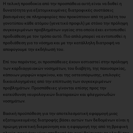
Η τελική προσδοκία από την προσπάθεια αυτή είναι να δοθεί η
δυνατότητα για εξατομικευμένες διατροφικές συστάσεις
βασισμένες σε πληροφορίες που προκύπτουν από τη μελέτη του
γονοτύπου κάθε ατόμου (γενετικό προφιλ) με στόχο την πρόληψη
συγκεκριμένων προβλημάτων υγείας στα οποία έχει εντοπισθεί
προδιάθεση με τον τρόπο αυτό. Πιο απλά μπορεί να εντοπισθεί η
προδιάθεση για το νόσημα και με την κατάλληλη διατροφή να
αποφύγουμε την εκδήλωσή του.
Επί του παρόντος, οι προσπάθειες έχουν εστιαστεί στην πρόληψη
των καρδιαγγειακών νοσημάτων, του διαβήτη, της παχυσαρκίας,
κάποιων μορφών καρκίνου, και της οστεοπόρωσης, επιλογές
δικαιολογημένες από την επίπτωση των συγκεκριμένων
προβλημάτων. Προσπάθειες γίνονται επίσης προς την
κατεύθυνση νευρολογικών διαταραχών και φλεγμονωδών
νοσημάτων.
Βασική προϋπόθεση για την αποτελεσματική εφαρμογή μιας
εξατομικευμένης διατροφής βάσει αυτών των δεδομένων είναι η
πρώιμη γενετική διερεύνηση και η εφαρμογή της από τη βρεφική
ηλικία, αφού έχει γίνει αποδεκτό ότι εκεί βρίσκεται το κλειδί της