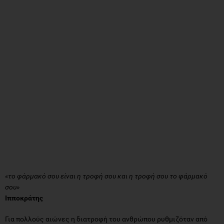
«το φάρµακό σου είναι η τροφή σου και η τροφή σου το φάρµακό
σου»
Ιπποκράτης
Για πολλούς αιώνες η διατροφή του ανθρώπου ρυθμιζόταν από