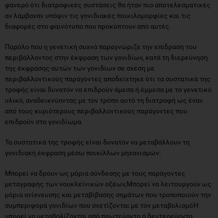
φανερό ότι διατροφικές συστάσεις θα ήταν πιο αποτελεσματικές
αν λάμβαναν υπόψιν τις γονιδιακές ποικιλομορφίες και τις
διαφορές στο φαινότυπο που προκύπτουν από αυτές.
Παρόλο που η γενετική συχνά παραγνώριζε την επίδραση του
περιβάλλοντος στην έκφραση των γονιδίων, κατά τη διερεύνηση
της έκφρασης αυτών των γονιδίων σε σχέση με
περιβαλλοντικούς παράγοντες αποδείχτηκε ότι τα συστατικά της
τροφής είναι δυνατόν να επιδρούν άμεσα ή έμμεσα με το γενετικό
υλικό, αναδεικνύοντας με τον τρόπο αυτό τη διατροφή ως έναν
από τους κυριότερους περιβαλλοντικούς παράγοντες που
επιδρούν στο γονιδίωμα.
Τα συστατικά της τροφής είναι δυνατόν να μεταβάλλουν τη
γονιδιακή έκφραση μέσω ποικίλλων μηχανισμών:
Μπορεί να δρουν ως μόρια σύνδεσης με τους παράγοντες
μεταγραφής των νουκλεϊνικών οξέων,Μπορεί να λειτουργούν ως
μόρια ανίχνευσης και μεταβίβασης σημάτων που τροποποιούν την
συμπεριφορά γονιδίων που σχετίζονται με τον μεταβολισμόΉ
μπορεί να μεταβολίζονται από πρωτεύοντα ή δευτερεύοντα