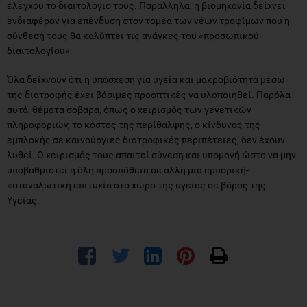
ελέγχου το διαιτολόγιο τους. Παράλληλα, η βιομηχανία δείχνει
ενδιαφέρον για επένδυση στον τομέα των νέων τροφίμων που η
σύνθεσή τους θα καλύπτει τις ανάγκες του «προσωπικού
διαιτολογίου»
Όλα δείχνουν ότι η υπόσχεση για υγεία και μακροβιότητα μέσω
της διατροφής έχει βάσιμες προοπτικές να υλοποιηθεί. Παρόλα
αυτά, θέματα σοβαρά, όπως o χειρισμός των γενετικών
πληροφοριών, το κόστος της περίθαλψης, ο κίνδυνος της
εμπλοκής σε καινούργιες διατροφικές περιπέτειες, δεν έχουν
λυθεί. Ο χειρισμός τους απαιτεί σύνεση και υπομονή ώστε να μην
υποβαθμιστεί η όλη προσπάθεια σε άλλη μία εμπορική-
καταναλωτική επιτυχία στο χώρο της υγείας σε βάρος της
Υγείας.