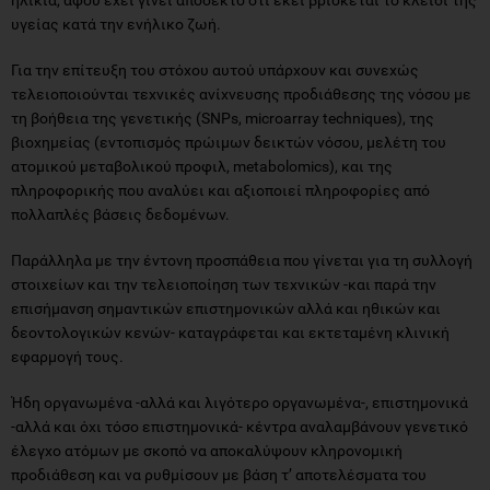
υγείας κατά την ενήλικο ζωή.
Για την επίτευξη του στόχου αυτού υπάρχουν και συνεχώς
τελειοποιούνται τεχνικές ανίχνευσης προδιάθεσης της νόσου με
τη βοήθεια της γενετικής (SNPs, microarray techniques), της
βιοχημείας (εντοπισμός πρώιμων δεικτών νόσου, μελέτη του
ατομικού μεταβολικού προφιλ, metabolomics), και της
πληροφορικής που αναλύει και αξιοποιεί πληροφορίες από
πολλαπλές βάσεις δεδομένων.
Παράλληλα με την έντονη προσπάθεια που γίνεται για τη συλλογή
στοιχείων και την τελειοποίηση των τεχνικών -και παρά την
επισήμανση σημαντικών επιστημονικών αλλά και ηθικών και
δεοντολογικών κενών- καταγράφεται και εκτεταμένη κλινική
εφαρμογή τους.
Ήδη οργανωμένα -αλλά και λιγότερο οργανωμένα-, επιστημονικά
-αλλά και όχι τόσο επιστημονικά- κέντρα αναλαμβάνουν γενετικό
έλεγχο ατόμων με σκοπό να αποκαλύψουν κληρονομική
προδιάθεση και να ρυθμίσουν με βάση τ’ αποτελέσματα του