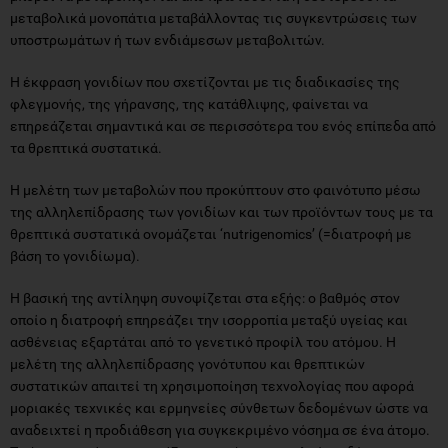
μεταβολικά μονοπάτια μεταβάλλοντας τις συγκεντρώσεις των
υποστρωμάτων ή των ενδιάμεσων μεταβολιτών.
Η έκφραση γονιδίων που σχετίζονται με τις διαδικασίες της
φλεγμονής, της γήρανσης, της κατάθλιψης, φαίνεται να
επηρεάζεται σημαντικά και σε περισσότερα του ενός επίπεδα από
τα θρεπτικά συστατικά.
Η μελέτη των μεταβολών που προκύπτουν στο φαινότυπο μέσω
της αλληλεπίδρασης των γονιδίων και των προϊόντων τους με τα
θρεπτικά συστατικά ονομάζεται ‘nutrigenomics’ (=διατροφή με
βάση το γονιδίωμα).
Η βασική της αντίληψη συνοψίζεται στα εξής: ο βαθμός στον
οποίο η διατροφή επηρεάζει την ισορροπία μεταξύ υγείας και
ασθένειας εξαρτάται από το γενετικό προφίλ του ατόμου. Η
μελέτη της αλληλεπίδρασης γονότυπου και θρεπτικών
συστατικών απαιτεί τη χρησιμοποίηση τεχνολογίας που αφορά
μοριακές τεχνικές και ερμηνείες σύνθετων δεδομένων ώστε να
αναδειχτεί η προδιάθεση για συγκεκριμένο νόσημα σε ένα άτομο.