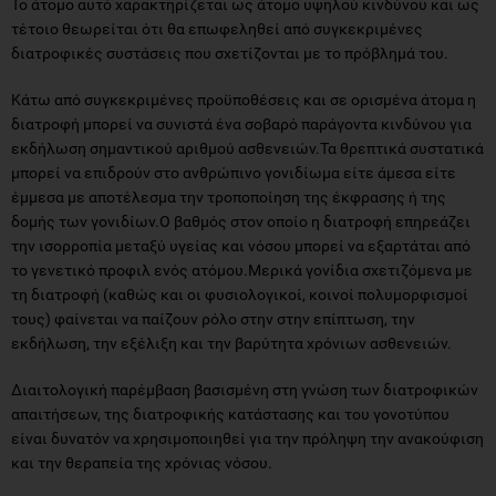
Το άτομο αυτό χαρακτηρίζεται ως άτομο υψηλού κινδύνου και ως
τέτοιο θεωρείται ότι θα επωφεληθεί από συγκεκριμένες
διατροφικές συστάσεις που σχετίζονται με το πρόβλημά του.
Κάτω από συγκεκριμένες προϋποθέσεις και σε ορισμένα άτομα η
διατροφή μπορεί να συνιστά ένα σοβαρό παράγοντα κινδύνου για
εκδήλωση σημαντικού αριθμού ασθενειών.Τα θρεπτικά συστατικά
μπορεί να επιδρούν στο ανθρώπινο γονιδίωμα είτε άμεσα είτε
έμμεσα με αποτέλεσμα την τροποποίηση της έκφρασης ή της
δομής των γονιδίων.Ο βαθμός στον οποίο η διατροφή επηρεάζει
την ισορροπία μεταξύ υγείας και νόσου μπορεί να εξαρτάται από
το γενετικό προφιλ ενός ατόμου.Μερικά γονίδια σχετιζόμενα με
τη διατροφή (καθώς και οι φυσιολογικοί, κοινοί πολυμορφισμοί
τους) φαίνεται να παίζουν ρόλο στην στην επίπτωση, την
εκδήλωση, την εξέλιξη και την βαρύτητα χρόνιων ασθενειών.
Διαιτολογική παρέμβαση βασισμένη στη γνώση των διατροφικών
απαιτήσεων, της διατροφικής κατάστασης και του γονοτύπου
είναι δυνατόν να χρησιμοποιηθεί για την πρόληψη την ανακούφιση
και την θεραπεία της χρόνιας νόσου.