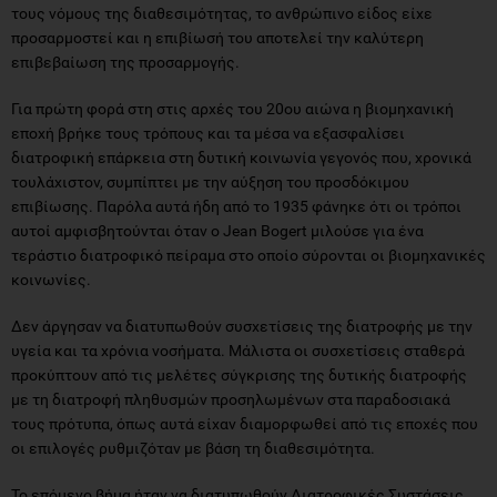
τους νόμους της διαθεσιμότητας, το ανθρώπινο είδος είχε
προσαρμοστεί και η επιβίωσή του αποτελεί την καλύτερη
επιβεβαίωση της προσαρμογής.
Για πρώτη φορά στη στις αρχές του 20ου αιώνα η βιομηχανική
εποχή βρήκε τους τρόπους και τα μέσα να εξασφαλίσει
διατροφική επάρκεια στη δυτική κοινωνία γεγονός που, χρονικά
τουλάχιστον, συμπίπτει με την αύξηση του προσδόκιμου
επιβίωσης. Παρόλα αυτά ήδη από το 1935 φάνηκε ότι οι τρόποι
αυτοί αμφισβητούνται όταν ο Jean Bogert μιλούσε για ένα
τεράστιο διατροφικό πείραμα στο οποίο σύρονται οι βιομηχανικές
κοινωνίες.
Δεν άργησαν να διατυπωθούν συσχετίσεις της διατροφής με την
υγεία και τα χρόνια νοσήματα. Μάλιστα οι συσχετίσεις σταθερά
προκύπτουν από τις μελέτες σύγκρισης της δυτικής διατροφής
με τη διατροφή πληθυσμών προσηλωμένων στα παραδοσιακά
τους πρότυπα, όπως αυτά είχαν διαμορφωθεί από τις εποχές που
οι επιλογές ρυθμιζόταν με βάση τη διαθεσιμότητα.
Το επόμενο βήμα ήταν να διατυπωθούν Διατροφικές Συστάσεις