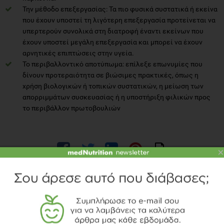
Την μέθοδο επεξεργασίας: Τα πιο φυσικά συστατικά ή εκείνα
που έχουν υποστεί τη λιγότερη επεξεργασία προτείνεται να
υπερτερούν συνολικά στη διατροφή έναντι εκείνων που
έχουν υποστεί μεγάλη επεξεργασία και μπορεί να έχουν
αρνητικές επιπτώσεις στην υγεία.
Το περιβαλλοντικό αποτύπωμα: επίλεξε επωνυμίες που
δίνουν προτεραιότητα σε βιώσιμες πρακτικές, όπως η
χρήση βιολογικών ή τοπικών συστατικών, η μείωση των
απορριμμάτων συσκευασίας ή η υποστήριξη φιλικών προς
το περιβάλλον πρωτοβουλιών
×
ΒΙΒΛΙΟΓΡΑΦΙΑ
Craig, W.J., Mangels, A.R. and Brothers, C.J. (2022).
‘Nutritional Profiles of Non-Dairy Plant-Based Cheese
Alternatives’. Nutrients, 14(6), p.1247.