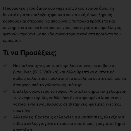
Η παρασκευή του δικού σου vegan σπιτικού τυριού δίνει τη
δυνατότητα να επιλέξεις φυσικά συστατικά, όπως ξηρούς
καρπούς και σπόρους, να αποφύγεις τα πολλά πρόσθετα και
συντηρητικά και να δοκιμάσεις νέες συνταγές και παραλλαγές
φυτικών προϊόντων που δε συναντάμε συχνά στα προϊόντα του
εμπορίου.
Τι να Προσέξεις;
Να επιλέγεις vegan τυριά εμπλουτισμένα σε ασβέστιο,
βιταμίνες (Β12, VitD, κα) και άλλα θρεπτικά συστατικά,
καθώς καλύπτουν πολλά από τα ωφέλημα συστατικά που θα
έπαιρνες από το γαλακτοκομικό τυρί.
Επίλεξε συχνότερα το τόφου. Αποτελεί σημαντική εξαίρεση
των vegan τυριών, καθώς δεν έχει κορεσμένα λιπαρά και
νάτριο, ενώ είναι πλούσιο σε βιταμίνες, φυτικές ίνες και
πρωτεΐνη.
Αλλεργίες: Εάν έχεις αλλεργίες ή ευαισθησίες, έλεγξε για
πιθανά αλλεργιογόνα στα συστατικά, όπως η σόγια, οι ξηροί
καρποί κα.