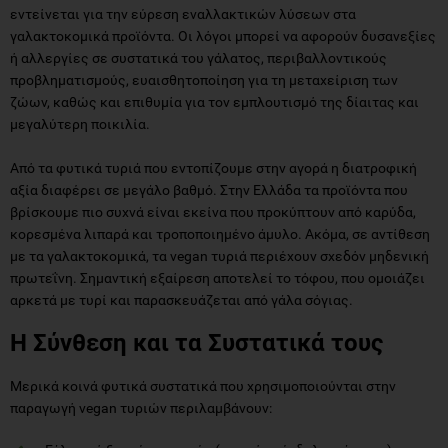
εντείνεται για την εύρεση εναλλακτικών λύσεων στα
γαλακτοκομικά προϊόντα. Οι λόγοι μπορεί να αφορούν δυσανεξίες
ή αλλεργίες σε συστατικά του γάλατος, περιβαλλοντικούς
προβληματισμούς, ευαισθητοποίηση για τη μεταχείριση των
ζώων, καθώς και επιθυμία για τον εμπλουτισμό της δίαιτας και
μεγαλύτερη ποικιλία.
Από τα φυτικά τυριά που εντοπίζουμε στην αγορά η διατροφική
αξία διαφέρει σε μεγάλο βαθμό. Στην Ελλάδα τα προϊόντα που
βρίσκουμε πιο συχνά είναι εκείνα που προκύπτουν από καρύδα,
κορεσμένα λιπαρά και τροποποιημένο άμυλο. Ακόμα, σε αντίθεση
με τα γαλακτοκομικά, τα vegan τυριά περιέχουν σχεδόν μηδενική
πρωτεΐνη. Σημαντική εξαίρεση αποτελεί το τόφου, που ομοιάζει
αρκετά με τυρί και παρασκευάζεται από γάλα σόγιας.
Η Σύνθεση και τα Συστατικά τους
Μερικά κοινά φυτικά συστατικά που χρησιμοποιούνται στην
παραγωγή vegan τυριών περιλαμβάνουν: