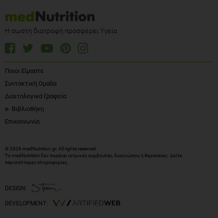
Η σωστή διατροφή προσφέρει Υγεία
Ποιοι Είμαστε
Συντακτική Ομάδα
Διαιτολογικά Γραφεία
e- Βιβλιοθήκη
Επικοινωνία
© 2026 medNutrition.gr. All rights reserved.
Το medNutrition δεν παρέχει ιατρικές συμβουλές, διαγνώσεις ή θεραπείες.
Δείτε
περισσότερες πληροφορίες
.
DESIGN:
DEVELOPMENT: