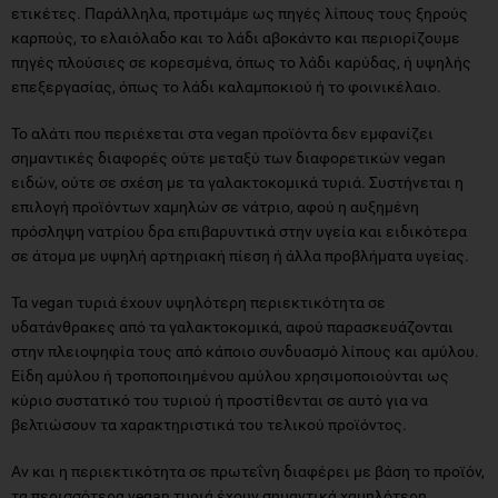
ετικέτες. Παράλληλα, προτιμάμε ως πηγές λίπους τους ξηρούς
καρπούς, το ελαιόλαδο και το λάδι αβοκάντο και περιορίζουμε
πηγές πλούσιες σε κορεσμένα, όπως το λάδι καρύδας, ή υψηλής
επεξεργασίας, όπως το λάδι καλαμποκιού ή το φοινικέλαιο.
Το αλάτι που περιέχεται στα vegan προϊόντα δεν εμφανίζει
σημαντικές διαφορές ούτε μεταξύ των διαφορετικών vegan
ειδών, ούτε σε σχέση με τα γαλακτοκομικά τυριά. Συστήνεται η
επιλογή προϊόντων χαμηλών σε νάτριο, αφού η αυξημένη
πρόσληψη νατρίου δρα επιβαρυντικά στην υγεία και ειδικότερα
σε άτομα με υψηλή αρτηριακή πίεση ή άλλα προβλήματα υγείας.
Τα vegan τυριά έχουν υψηλότερη περιεκτικότητα σε
υδατάνθρακες από τα γαλακτοκομικά, αφού παρασκευάζονται
στην πλειοψηφία τους από κάποιο συνδυασμό λίπους και αμύλου.
Είδη αμύλου ή τροποποιημένου αμύλου χρησιμοποιούνται ως
κύριο συστατικό του τυριού ή προστίθενται σε αυτό για να
βελτιώσουν τα χαρακτηριστικά του τελικού προϊόντος.
Αν και η περιεκτικότητα σε πρωτεΐνη διαφέρει με βάση το προϊόν,
τα περισσότερα vegan τυριά έχουν σημαντικά χαμηλότερη