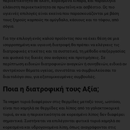
περιεκτικότητα σε αλάτι, κορεσμένα λιπαρά, και παράλληλα
ελάχιστη περιεκτικότητα σε πρωτεΐνη και ασβέστιο. Ως πιο
υγιεινές επιλογές είναι εκείνα που παρασκευάζονται με βάση
τους ξηρούς καρπούς πχ αμύγδαλο, κάσιους και το τόφου, από
σόγια.
Για την επιλογή ενός καλού προϊόντος που να έχει θέση σε μια
ισορροπημένη και υγιεινή διατροφή θα πρέπει να ελέγχεις τις
διατροφικές ετικέτες και τα συστατικά, τη μέθοδο επεξεργασίας
και φυσικά τις δικιές σου ανάγκες και προτιμήσεις. Σε
περίπτωση ειδικών διατροφικών αναγκών ή συνηθειών, ειδικά αν
συντρέχουν θέματα υγείας, συνιστάται να συμβουλεύεσαι το
διαιτολόγο σου, για εξατομικευμένες συμβουλές.
Ποια η διατροφική τους Αξία;
Τα vegan τυριά διαφέρουν στις θερμίδες μεταξύ τους, ωστόσο,
είναι πιο χαμηλά σε θερμίδες και λίπος από τα γαλακτοκομικά
τυριά, αν και η περιεκτικότητα σε κορεσμένο λίπος δεν διαφέρει
σημαντικά. Συστήνεται να επιλέγονται φυτικά τυριά χαμηλά σε
κορεσμένα και υδρογονομένα λίπη, όπως αναγράφονται στις