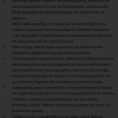
Γάλα από ξηρούς καρπoύς (πχ από αμύγδαλα, κάσιους), το
οποίο χρησιμοποιείται για να δημιουργήσει μια κρεμώδη
βάση. Ο καρπός που θα συναντήσεις πιο συχνά είναι τα
κάσιους.
Λάδι ή γάλα καρύδας, το συστατικό που εντοπίζεται πιο
συχνά στα φυτικά τυριά του εμπορίου, βοηθάει το φυτικό
τυρί να μιμηθεί το γαλακτοκομικό, προσφέροντας πλούσια
και κρεμώδη υφή και τροπική γεύση.
Γάλα σόγιας, από το οποίο παράγεται το τόφου, το πιο
δημοφιλές vegan τυρί της ασιατικής κουζίνας.
Τροποποιημένο άμυλο πατάτας, ταπιόκας ή καλαμποκιού, τα
οποία υφίστανται φυσική, χημική ή ενζυμική επεξεργασία,
για να προσδώσουν συγκεκριμένες ιδιότητες (πχ σε υφή,
δομή) στο τελικό προϊόν. Στο φυτικό τυρί χρησιμοποιείται
ως πηκτικός παράγοντας για λεία και μαστιχωτή υφή.
Διατροφική μαγιά, η οποία δίνει στο φυτικό προϊόν αλμυρή
και τυρένια γεύση. Ως συστατικό χρησιμοποιείται σε πολλές
συνταγές, κυρίως για χορτοφάγους και έχει υψηλή
διατροφική αξία. Ωστόσο, η κυριότερη χρήση της είναι ως
ενισχυτικό γεύσης.
Γαλακτικό οξύ, ένα πρόσθετο στα vegan τυριά, δρα ως