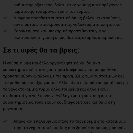
ρυθμιστής οξύτητας, βελτιωτικό γεύσης και παράγοντας
παράτασης του χρόνου ζωής του τυριού.
Διάφορα πρόσθετα συστατικά όπως βελτιωτικά γεύσης,
συντηρητικά, σταθεροποιητές, γαλακτωματοποιητές κα.
Καρυκεύματα και μπαχαρικά προστίθενται για να
βελτιώσουν τη γεύση όπως βότανα, σκόρδο, κρεμμύδι κα.
Σε τι υφές θα τα βρεις;
Η γεύση, η υφή και άλλα οργανοληπτικά και δομικά
χαρακτηριστικά στα vegan τυριά διαφέρουν και μπορούν να
τροποποιηθούν ανάλογα με τις προσμίξεις των συστατικών και
τις μεθόδους επεξεργασίας. Άλλα είναι σκληρά και ομοιάζουν με
τα γαλακτοκομικά τυριά, άλλα τριμμένα και άλλα έχουν
σχεδιαστεί για να λιώνουν. Ανάλογα με τη σύσταση και τα
χαρακτηριστικά τους έχουν και διαφορετικές χρήσεις στη
μαγειρική:
Απαλό και επαλείψιμο: όπως το τυρί κρέμα ή το κατσικίσιο
τυρί, τα vegan τυριά κυρίως από ξηρούς καρπούς, μπορούν