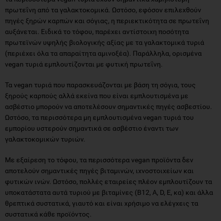
πρωτεΐνη από τα γαλακτοκομικά. Ωστόσο, εφόσον επιλεχθούν
πηγές ξηρών καρπών και σόγιας, η περιεκτικότητα σε πρωτεΐνη
αυξάνεται. Ειδικά το τόφου, παρέχει αντίστοιχη ποσότητα
πρωτεϊνών υψηλής βιολογικής αξίας με τα γαλακτομικά τυριά
(περιέχει όλα τα απαραίτητα αμινοξέα). Παράλληλα, ορισμένα
vegan τυριά εμπλουτίζονται με φυτική πρωτεΐνη.
Τα vegan τυριά που παρασκευάζονται με βάση τη σόγια, τους
ξηρούς καρπούς αλλά εκείνα που είναι εμπλουτισμένα με
ασβέστιο μπορούν να αποτελέσουν σημαντικές πηγές ασβεστίου.
Ωστόσο, τα περισσότερα μη εμπλουτισμένα vegan τυριά του
εμπορίου υστερούν σημαντικά σε ασβέστιο έναντι των
γαλακτοκομικών τυριών.
Με εξαίρεση το τόφου, τα περισσότερα vegan προϊόντα δεν
αποτελούν σημαντικές πηγές βιταμινών, ιχνοστοιχείων και
φυτικών ινών. Ωστόσο, πολλές εταιρείες πλέον εμπλουτίζουν τα
υποκατάστατα αυτά τυριού με βιταμίνες (Β12, Α, D, Ε, κα) και άλλα
θρεπτικά συστατικά, γιαυτό και είναι χρήσιμο να ελέγχεις τα
συστατικά κάθε προϊόντος.