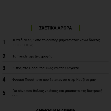
ΣΧΕΤΙΚΑ ΑΡΘΡΑ
Τι να διαλέξω από το σούπερ μάρκετ όταν κάνω δίαιτα;
1
[SLIDESHOW]
2
Tα Trends της Διατροφής
3
Λίπος στο Πρόσωπο: Πως να απαλλαγείτε
4
Φυσικά Παυσίπονα που βρίσκονται στην Κουζίνα μας
Για σένα που θέλεις να έχεις και μπισκότο στη διατροφή
5
σου
ΔΗΜΟΦΙΛΗ ΑΡΘΡΑ