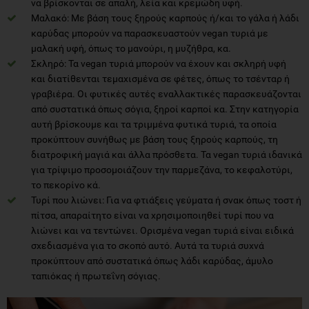
να βρίσκονται σε απαλή, λεία και κρεμώδη υφή.
Μαλακό: Με βάση τους ξηρούς καρπούς ή/και το γάλα ή λάδι
καρύδας μπορούν να παρασκευαστούν vegan τυριά με
μαλακή υφή, όπως το μανούρι, η μυζήθρα, κα.
Σκληρό: Τα vegan τυριά μπορούν να έχουν και σκληρή υφή
και διατίθενται τεμαχισμένα σε φέτες, όπως το τσένταρ ή
γραβιέρα. Οι φυτικές αυτές εναλλακτικές παρασκευάζονται
από συστατικά όπως σόγια, ξηροί καρποί κα. Στην κατηγορία
αυτή βρίσκουμε και τα τριμμένα φυτικά τυριά, τα οποία
προκύπτουν συνήθως με βάση τους ξηρούς καρπούς, τη
διατροφική μαγιά και άλλα πρόσθετα. Τα vegan τυριά ιδανικά
για τρίψιμο προσομοιάζουν την παρμεζάνα, το κεφαλοτύρι,
το πεκορίνο κά.
Τυρί που λιώνει: Για να φτιάξεις γεύματα ή σνακ όπως τοστ ή
πίτσα, απαραίτητο είναι να χρησιμοποιηθεί τυρί που να
λιώνει και να τεντώνει. Ορισμένα vegan τυριά είναι ειδικά
σχεδιασμένα για το σκοπό αυτό. Αυτά τα τυριά συχνά
προκύπτουν από συστατικά όπως λάδι καρύδας, άμυλο
ταπιόκας ή πρωτεΐνη σόγιας.