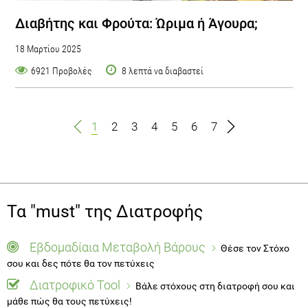
Διαβήτης και Φρούτα: Ώριμα ή Άγουρα;
18 Μαρτίου 2025
6921 Προβολές
8 λεπτά να διαβαστεί
1
2
3
4
5
6
7
Τα "must" της Διατροφής
Εβδομαδίαια Μεταβολή Βάρους
Θέσε τον Στόχο
σου και δες πότε θα τον πετύχεις
Διατροφικό Tool
Βάλε στόχους στη διατροφή σου και
μάθε πώς θα τους πετύχεις!