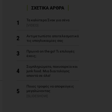
ΣΧΕΤΙΚΑ ΑΡΘΡΑ
Τα καλύτερα Σνακ για σένα
1
[VIDEO]
Αντιμετωπίστε αποτελεσματικά
2
τις υπογλυκαιμίες σας
Πρωινό on the go! Τι επιλογές
3
έχεις;
Συμπληρώματα, παχυσαρκία και
4
junk food. Μια διαιτολόγος
απαντά σε όλα!
Ποιες τροφές να αποφεύγεις
5
μεγαλώνοντας
[SLIDESHOW]