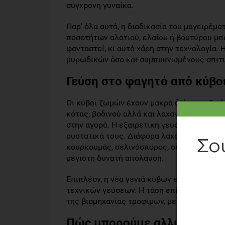
σύγχρονη γυναίκα.
Παρ' όλα αυτά, η διαδικασία του μαγειρέμ
ποσοτήτων αλατιού, ελαίου ή βουτύρου μπο
φανταστεί, κι αυτό χάρη στην τεχνολογία.
μυρωδικών όσο και συμπυκνωμένους σπιτι
Γεύση στο φαγητό από κύβ
Οι κύβοι ζωμών έχουν μακρά διάρκεια ζωής
κότας, βοδινού αλλά και λαχανικών είναι ο
στην αγορά. Η εξαιρετική γεύση που οι κύ
συστατικά τους. Διάφορα λαχανικά όπως σέ
κουρκουμάς, σελινόσπορος, σελινόριζα, πι
μέγιστη δυνατή απόλαυση.
Επιπλέον, η νέα γενιά κύβων είναι ελεύθ
τεχνικών γεύσεων. Η τάση επίσης για μικ
της βιομηχανίας τροφίμων, με αποτέλεσμα 
Πώς μπορούμε αλλιώς να χρ