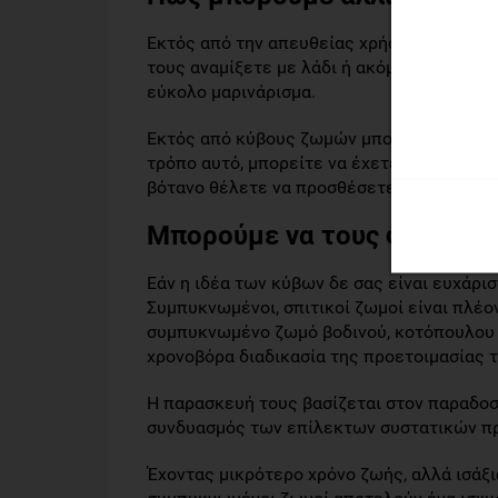
Εκτός από την απευθείας χρήση των κύβων 
τους αναμίξετε με λάδι ή ακόμη και μουστά
εύκολο μαρινάρισμα.
Εκτός από κύβους ζωμών μπορείτε να βρε
τρόπο αυτό, μπορείτε να έχετε εύκολα και
βότανο θέλετε να προσθέσετε στο φαγητό 
Μπορούμε να τους φτιάξουμε
Εάν η ιδέα των κύβων δε σας είναι ευχάρι
Συμπυκνωμένοι, σπιτικοί ζωμοί είναι πλέο
συμπυκνωμένο ζωμό βοδινού, κοτόπουλου ή
χρονοβόρα διαδικασία της προετοιμασίας τ
Η παρασκευή τους βασίζεται στον παραδο
συνδυασμός των επίλεκτων συστατικών πρ
Έχοντας μικρότερο χρόνο ζωής, αλλά ισάξι