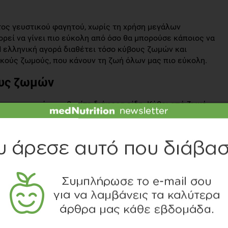
ατος γευστικού φαγητού, χωρίς τη χρήση μεγάλων
ρεί να γίνει πιο εύκολη από όσο θα μπορούσε κάποιος να
 Η ελληνική αγορά διαθέτει τόσο κύβους ζωμών και
κούς ζωμούς, που κάνουν τη ζωή όλων μας πιο εύκολη.
ους ζωμών
 και μπορείτε να βρείτε διάφορα είδη. Κύβοι από ζωμό
ι τρεις κύριες γεύσεις κύβων που μπορείτε να βρείτε
βοι μπορούν να προσδώσουν στο φαγητό οφείλεται στα
λινο, κρεμμύδι, καρότο, πράσο, αλλά και μπαχαρικά όπως
πέρι συνδυάζονται σε διάφορες αναλογίες, με σκοπό τη
ερη συντηρητικών, τεχνικών χρωστικών και πρόσθετων
ρότερη κατανάλωση αλατιού οδήγησε στην προσαρμογή και
οι νέοι κύβοι περιέχουν 25% λιγότερο αλάτι.
ησιμοποιήσουμε τους κύβους;