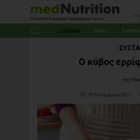
PO
Η σωστή διατροφή προσφέρει υγεία
Lifestyle
Υγεία
Συνταγ
Αρχική
ΣΥΣΤΑ
Ο κύβος ερρί
της Πα
16 Σεπτεμβρίου 2011