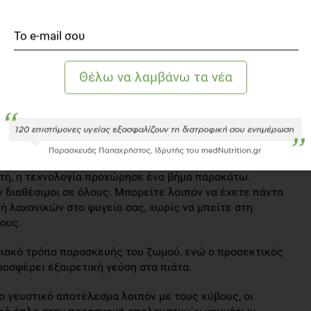
στο φαγητό, έχετε τη δυνατότητα να τους τρίψετε, να
ρδα και να τους χρησιμοποιήσετε για ένα γρήγορο και
ίτε και κύβους αφυδατωμένων μπαχαρικών. Με τον
 γρήγορα στο ντουλάπι σας οποιοδήποτε μπαχαρικό ή
σας ή ακόμη και μίγματα αυτών.
 και μόνοι μας στο σπίτι;
στη, η τεχνολογία προχώρησε ένα βήμα παρακάτω.
ν διαθέσιμοι σε όλους. Μπορείτε λοιπόν να έχετε πάντα
 λαχανικών στο ψυγείο σας, χωρίς να μπείτε στη
ους.
σιακό τρόπο παρασκευής του ζωμού, ενώ ο προσεκτικός
οσφέρει εξαιρετική γεύση στα πιάτα.
ο γευστικό αποτέλεσμα λοιπόν με τους κύβους, οι