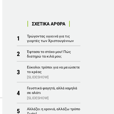
ΣΧΕΤΙΚΑ ΑΡΘΡΑ
Τρώγοντας υγιεινά για τις
1
γιορτές των Χριστουγέννων
Έφτασα το στόχο μου! Πώς
2
διατηρώ τα κιλά μου;
Εύκολοι τρόποι για να μειώσετε
3
το κρέας
[SLIDESHOW]
Γευστικά φαγητά, αλλά χαμηλά
4
σε αλάτι
[SLIDESHOW]
Αλλάζει η χρονιά, αλλάζω τρόπο
5
ζωής!