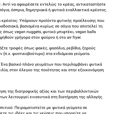
 Αντί να αφαιρέσετε εντελώς το κρέας, αντικαταστήστε
όγια, όσπρια, δημητριακά ή φυτικά εναλλακτικά κρέατος.
ά κρέατος: Υπάρχουν προϊόντα φυτικής προέλευσης που
ραδοσιακά, βασισμένα κυρίως σε σόγια που αποτελεί τη
όπως vegan nuggets, φυτικό μπιφτέκι, vegan balls
ψηθούν γρήγορα στον φούρνο ή στο air fryer.
άξτε τροφές όπως φακές, φασόλια, ρεβίθια, ξηρούς
 (π.χ. φυστικοβούτυρο) στα ενδιάμεσα γεύματα.
 Ένα βασικό πλάνο γευμάτων που περιλαμβάνει φυτικά
ιλία, στον έλεγχο της ποιότητας και στην εξοικονόμηση
ηση της διατροφικής αξίας και των περιβαλλοντικών
ων λειτουργεί ενισχυτικά στη διατήρηση της αλλαγής.
πιτιού: Πειραματιστείτε με φυτικά γεύματα σε
ετε τις ιδέες και τις γεύσεις που μπορείτε να