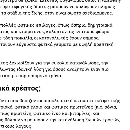
λιγότερο σε ζωικά. Διεθνείς οργανισμοί, όπως η Academy
ότι οι φυτοφαγικές δίαιτες μπορούν να καλύψουν πλήρως
 τα στάδια της ζωής, όταν είναι σωστά σχεδιασμένες.
 πολλές φυτικές επιλογές, όπως όσπρια, δημητριακά,
ατος και έτοιμα σνακ, καλύπτοντας ένα ευρύ φάσμα
 τόση ποικιλία, οι καταναλωτές έχουν σήμερα
ντάξουν εύγευστα φυτικά γεύματα με υψηλή θρεπτική
ατος ξεχωρίζουν για την ευκολία κατανάλωσης, την
ελώντας ιδανική λύση για όσους αναζητούν έναν πιο
α και με περιορισμένο χρόνο.
ικά κρέατος;
όντα που βασίζονται αποκλειστικά σε συστατικά φυτικής
ιακά, φυτικά έλαια και φυτικές πρωτεΐνες (π.χ. σόγια,
πως πρωτεΐνη, φυτικές ίνες και βιταμίνες, και
ους θέλουν να μειώσουν την κατανάλωση ζωικών τροφών,
ντικούς λόγους.