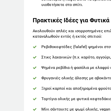
υιοθετήσετε στο σπίτι.
Πρακτικές Ιδέες για Φυτικά
Ακολουθούν απλές και ισορροπημένες επι
καταναλωθούν εντός ή εκτός σπιτιού:
Ρεβιθοκεφτέδες (falafel) ψημένοι στον
Στικς λαχανικών (π.χ. καρότο, αγγούρι
Ψημένα ρεβίθια ή φασόλια με ελαφρύ 
Φρυγανιές ολικής άλεσης με αβοκάντο
Ξηροί καρποί και αποξηραμένα φρούτ
Τορτίγια ολικής με φυτικά κεφτεδάκια 
Μίνι σάντουιτς με ψωμί ολικής, vegan