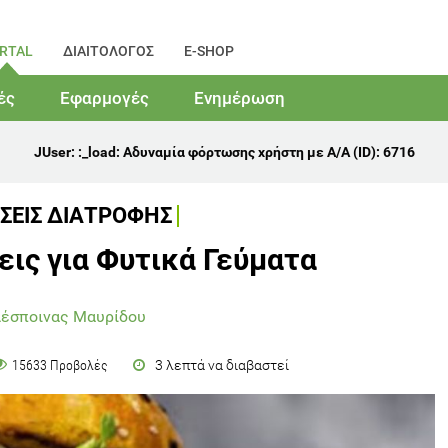
RTAL
ΔΙΑΙΤΟΛΟΓΟΣ
E-SHOP
ές
Εφαρμογές
Ενημέρωση
JUser: :_load: Αδυναμία φόρτωσης χρήστη με Α/Α (ID): 6716
ΣΕΙΣ ΔΙΑΤΡΟΦΗΣ
εις για Φυτικά Γεύματα
Δέσποινας Μαυρίδου
3 λεπτά να διαβαστεί
15633 Προβολές