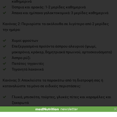
καθημερινά
Όσπρια και αρακάς: 1-2 μερίδες καθημερινά
Άπαχα και ημίπαχα γαλακτοκομικά: 3 μερίδες καθημερινά
Κανόνας 2: Περιορίστε τα ακόλουθα σε λιγότερο από 2 μερίδες
την ημέρα:
Χυμοί φρούτων
Επεξεργασμένα προϊόντα άσπρου αλευριού (ψωμί,
μακαρόνια, κράκερ, δημητριακά πρωινού, αρτοσκευάσματα)
Άσπρο ρύζι
Πατάτες τηγανιτές
Τηγανητά λαχανικά
Κανόνας 3: Αποκλείστε τα παρακάτω από τη διατροφή σας ή
καταναλώστε τα μόνο σε ειδικές περιστάσεις:
Γλυκά, μπισκότα, τούρτες, γλυκές πίτες και καραμέλες και
ζαχαρωτά
×
Ντόνατς και γλυκά αρτοσκευάσματα
Πατατάκια, αναψυκτικά