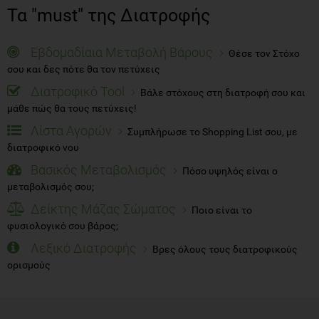
Τα "must" της Διατροφής
Εβδομαδίαια Μεταβολή Βάρους
Θέσε τον Στόχο
σου και δες πότε θα τον πετύχεις
Διατροφικό Tool
Βάλε στόχους στη διατροφή σου και
μάθε πώς θα τους πετύχεις!
Λίστα Αγορών
Συμπλήρωσε το Shopping List σου, με
διατροφικό νου
Βασικός Μεταβολισμός
Πόσο υψηλός είναι ο
μεταβολισμός σου;
Δείκτης Μάζας Σώματος
Ποιο είναι το
φυσιολογικό σου βάρος;
Λεξικό Διατροφής
Βρες όλους τους διατροφικούς
ορισμούς