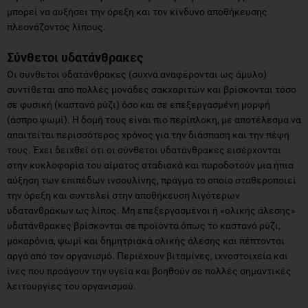
μπορεί να αυξήσει την όρεξη και τον κίνδυνο αποθήκευσης
πλεονάζοντος λίπους.
Σύνθετοι υδατάνθρακες
Οι σύνθετοι υδατάνθρακες (συχνά αναφέρονται ως άμυλο)
συντίθεται από πολλές μονάδες σακχαριτών και βρίσκονται τόσο
σε φυσική (καστανό ρύζι) όσο και σε επεξεργασμένη μορφή
(άσπρο ψωμί). Η δομή τους είναι πιο περίπλοκη, με αποτέλεσμα να
απαιτείται περισσότερος χρόνος για την διάσπαση και την πέψη
τους. Έχει δειχθεί ότι οι σύνθετοι υδατάνθρακες εισέρχονται
στην κυκλοφορία του αίματος σταδιακά και πυροδοτούν μια ήπια
αύξηση των επιπέδων ινσουλίνης, πράγμα το οποίο σταθεροποιεί
την όρεξη και συντελεί στην αποθήκευση λιγότερων
υδατανθράκων ως λίπος. Μη επεξεργασμένοι ή «ολικής άλεσης»
υδατάνθρακες βρίσκονται σε προϊόντα όπως το καστανό ρύζι,
μακαρόνια, ψωμί και δημητριακά ολικής άλεσης και πέπτονται
αργά από τον οργανισμό. Περιέχουν βιταμίνες, ιχνοστοιχεία και
ίνες που προάγουν την υγεία και βοηθούν σε πολλές σημαντικές
λειτουργίες του οργανισμού.