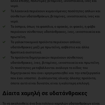
αλλά επίσης, πολύτιμες βιταμίνες, ιχνοστοιχεία, ίνες και
νερό.
Τα λαχανικά περιέχουν κυμαινόμενες ποσότητες απλών και
σύνθετων υδατανθράκων, βιταμίνες, ιχνοστοιχεία, ίνες και
νερό.
Τα όσπρια, όπως τα φασόλια, ο αρακάς, οι φακές, η φάβα
περιέχουν σύνθετους υδατάνθρακες, ίνες, ιχνοστοιχεία και
πρωτεΐνη.
Τα γαλακτοκομικά προϊόντα περιέχουν απλούς
υδατάνθρακες μαζί με πρωτεΐνη, ασβέστιο και άλλα
θρεπτικά συστατικά.
Τα προϊόντα δημητριακών περιέχουν σύνθετους
υδατάνθρακες, ίνες, βιταμίνες, ιχνοστοιχεία και πρωτεΐνη.
Οι ποσότητες μεταβάλλονται ανάλογα το είδος του
δημητριακού που έχει χρησιμοποιηθεί και την επεξεργασία
που έχει υποστεί. Διαλέγοντας ολικής άλεσης προϊόντα,
όποτε αυτό είναι δυνατόν, είναι η καλύτερη επιλογή.
Δίαιτα χαμηλή σε υδατάνθρακες
Το να ακολουθείς ένα διαιτολόγιο χαμηλών υδατανθράκων είναι