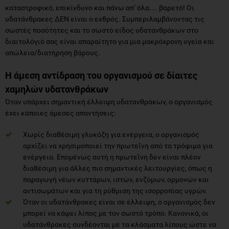
καταστροφικό, επικίνδυνο και πάνω απ’ όλα.... βαρετό! Οι
υδατάνθρακες ΔΕΝ είναι ο εχθρός. Συμπεριλαμβάνοντας τις
σωστές ποσότητες και το σωστό είδος υδατανθράκων στο
διαιτολόγιό σας είναι απαραίτητο για μια μακρόχρονη υγεία και
απώλεια/διατήρηση βάρους.
Η άμεση αντίδραση του οργανισμού σε δίαιτες
χαμηλών υδατανθράκων
Όταν υπάρχει σημαντική έλλειψη υδατανθράκων, ο οργανισμός
έχει κάποιες άμεσες απαντήσεις:
Χωρίς διαθέσιμη γλυκόζη για ενέργεια, ο οργανισμός
αρχίζει να χρησιμοποιεί την πρωτεΐνη από τα τρόφιμα για
ενέργεια. Επομένως αυτή η πρωτεΐνη δεν είναι πλέον
διαθέσιμη για άλλες πιο σημαντικές λειτουργίες, όπως η
παραγωγή νέων κυττάρων, ιστών, ενζύμων, ορμονών και
αντισωμάτων και για τη ρύθμιση της ισορροπίας υγρών.
Όταν οι υδατάνθρακες είναι σε έλλειψη, ο οργανισμός δεν
μπορεί να κάψει λίπος με τον σωστό τρόπο. Κανονικά, οι
υδατάνθρακες συνδέονται με τα κλάσματα λίπους ώστε να