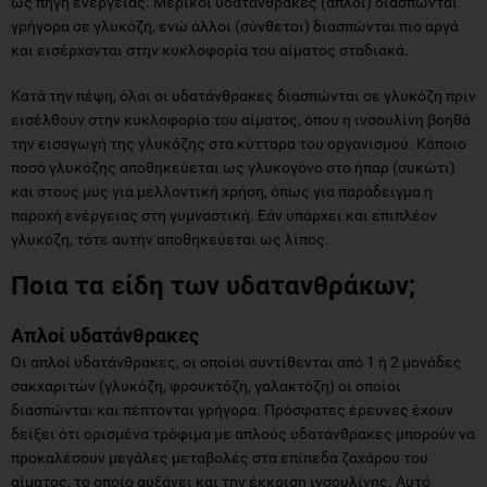
ως πηγή ενέργειας. Μερικοί υδατάνθρακες (απλοί) διασπώνται
γρήγορα σε γλυκόζη, ενώ άλλοι (σύνθετοι) διασπώνται πιο αργά
και εισέρχονται στην κυκλοφορία του αίματος σταδιακά.
Κατά την πέψη, όλοι οι υδατάνθρακες διασπώνται σε γλυκόζη πριν
εισέλθουν στην κυκλοφορία του αίματος, όπου η ινσουλίνη βοηθά
την εισαγωγή της γλυκόζης στα κύτταρα του οργανισμού. Κάποιο
ποσό γλυκόζης αποθηκεύεται ως γλυκογόνο στο ήπαρ (συκώτι)
και στους μυς για μελλοντική χρήση, όπως για παράδειγμα η
παροχή ενέργειας στη γυμναστική. Εάν υπάρχει και επιπλέον
γλυκόζη, τότε αυτήν αποθηκεύεται ως λίπος.
Ποια τα είδη των υδατανθράκων;
Απλοί υδατάνθρακες
Οι απλοί υδατάνθρακες, οι οποίοι συντίθενται από 1 ή 2 μονάδες
σακχαριτών (γλυκόζη, φρουκτόζη, γαλακτόζη) οι οποίοι
διασπώνται και πέπτονται γρήγορα. Πρόσφατες έρευνες έχουν
δείξει ότι ορισμένα τρόφιμα με απλούς υδατάνθρακες μπορούν να
προκαλέσουν μεγάλες μεταβολές στα επίπεδα ζαχάρου του
αίματος, το οποίο αυξάνει και την έκκριση ινσουλίνης. Αυτό