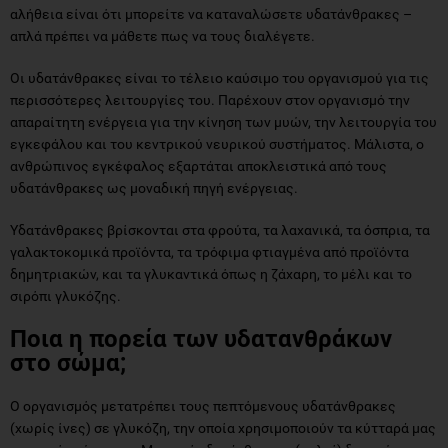
αλήθεια είναι ότι μπορείτε να καταναλώσετε υδατάνθρακες –
απλά πρέπει να μάθετε πως να τους διαλέγετε.
Οι υδατάνθρακες είναι το τέλειο καύσιμο του οργανισμού για τις
περισσότερες λειτουργίες του. Παρέχουν στον οργανισμό την
απαραίτητη ενέργεια για την κίνηση των μυών, την λειτουργία του
εγκεφάλου και του κεντρικού νευρικού συστήματος. Μάλιστα, ο
ανθρώπινος εγκέφαλος εξαρτάται αποκλειστικά από τους
υδατάνθρακες ως μοναδική πηγή ενέργειας.
Υδατάνθρακες βρίσκονται στα φρούτα, τα λαχανικά, τα όσπρια, τα
γαλακτοκομικά προϊόντα, τα τρόφιμα φτιαγμένα από προϊόντα
δημητριακών, και τα γλυκαντικά όπως η ζάχαρη, το μέλι και το
σιρόπι γλυκόζης.
Ποια η πορεία των υδατανθράκων
στο σώμα;
Ο οργανισμός μετατρέπει τους πεπτόμενους υδατάνθρακες
(χωρίς ίνες) σε γλυκόζη, την οποία χρησιμοποιούν τα κύτταρά μας