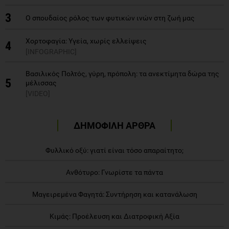
3
Ο σπουδαίος ρόλος των φυτικών ινών στη ζωή μας
Χορτοφαγία: Υγεία, χωρίς ελλείψεις
4
[INFOGRAPHIC]
Βασιλικός Πολτός, γύρη, πρόπολη: τα ανεκτίμητα δώρα της
5
μέλισσας
[VIDEO]
ΔΗΜΟΦΙΛΗ ΑΡΘΡΑ
Φυλλικό οξύ: γιατί είναι τόσο απαραίτητο;
Ανθότυρο: Γνωρίστε τα πάντα
Μαγειρεμένα Φαγητά: Συντήρηση και κατανάλωση
Κιμάς: Προέλευση και Διατροφική Αξία