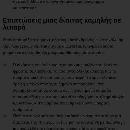
ανταπεξέλθετε στο συνηθισμένο σας πρόγραμμα
γυμναστικής.
Επιπτώσεις μιας δίαιτας χαμηλής σε
λιπαρά
Όταν περιορίζετε σημαντικά τους υδατάνθρακες, η κατανάλωση
των πρωτεϊνών και του λίπους αυξάνεται, πράγμα το οποίο
μπορεί να έχει σοβαρές μακροπρόθεσμες επιπτώσεις:
Ο κίνδυνος για διάφορους καρκίνους αυξάνεται όταν τα
φρούτα, τα λαχανικά, τα προϊόντα ολικής άλεσης και τα
όσπρια αποκλείονται από τη διατροφή. Τα πρωτεϊνούχα
τρόφιμα είναι επίσης αυξημένα σε πουρίνες, που
καταβολίζονται σε ουρικό οξύ. Τα αυξημένα επίπεδα
ουρικού οξέος στο αίμα μπορεί να οδηγήσει στη δημιουργία
κρυστάλλων στις αρθρώσεις, προκαλώντας ουρική
αρθρίτιδα.
Πέτρα στα νεφρά είναι πολύ πιθανό να σχηματιστεί σε μια
δίαιτα αυτής της μορφής (υψηλή σε πρωτεΐνη με παραγωγή
κετονών).Με τη πάροδο του χρόνου, δίαιτες υψηλές σε