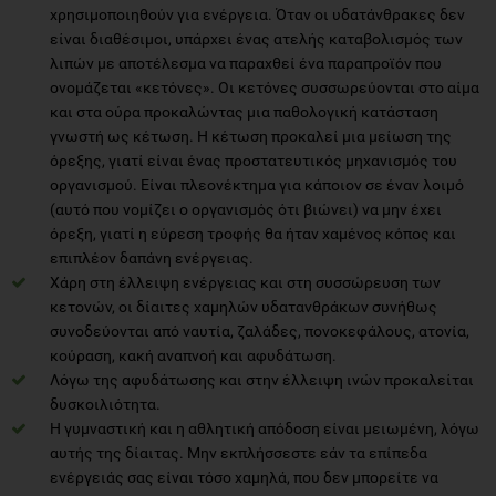
χρησιμοποιηθούν για ενέργεια. Όταν οι υδατάνθρακες δεν
είναι διαθέσιμοι, υπάρχει ένας ατελής καταβολισμός των
λιπών με αποτέλεσμα να παραχθεί ένα παραπροϊόν που
ονομάζεται «κετόνες». Οι κετόνες συσσωρεύονται στο αίμα
και στα ούρα προκαλώντας μια παθολογική κατάσταση
γνωστή ως κέτωση. Η κέτωση προκαλεί μια μείωση της
όρεξης, γιατί είναι ένας προστατευτικός μηχανισμός του
οργανισμού. Είναι πλεονέκτημα για κάποιον σε έναν λοιμό
(αυτό που νομίζει ο οργανισμός ότι βιώνει) να μην έχει
όρεξη, γιατί η εύρεση τροφής θα ήταν χαμένος κόπος και
επιπλέον δαπάνη ενέργειας.
Χάρη στη έλλειψη ενέργειας και στη συσσώρευση των
κετονών, οι δίαιτες χαμηλών υδατανθράκων συνήθως
συνοδεύονται από ναυτία, ζαλάδες, πονοκεφάλους, ατονία,
κούραση, κακή αναπνοή και αφυδάτωση.
Λόγω της αφυδάτωσης και στην έλλειψη ινών προκαλείται
δυσκοιλιότητα.
Η γυμναστική και η αθλητική απόδοση είναι μειωμένη, λόγω
αυτής της δίαιτας. Μην εκπλήσσεστε εάν τα επίπεδα
ενέργειάς σας είναι τόσο χαμηλά, που δεν μπορείτε να