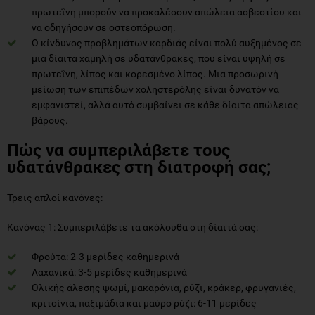
πρωτεΐνη μπορούν να προκαλέσουν απώλεια ασβεστίου και
να οδηγήσουν σε οστεοπόρωση.
Ο κίνδυνος προβλημάτων καρδιάς είναι πολύ αυξημένος σε
μια δίαιτα χαμηλή σε υδατάνθρακες, που είναι υψηλή σε
πρωτεΐνη, λίπος και κορεσμένο λίπος. Μια προσωρινή
μείωση των επιπέδων χοληστερόλης είναι δυνατόν να
εμφανιστεί, αλλά αυτό συμβαίνει σε κάθε δίαιτα απώλειας
βάρους.
Πώς να συμπεριλάβετε τους
υδατάνθρακες στη διατροφή σας;
Τρεις απλοί κανόνες:
Κανόνας 1: Συμπεριλάβετε τα ακόλουθα στη δίαιτά σας:
Φρούτα: 2-3 μερίδες καθημερινά
Λαχανικά: 3-5 μερίδες καθημερινά
Ολικής άλεσης ψωμί, μακαρόνια, ρύζι, κράκερ, φρυγανιές,
κριτσίνια, παξιμάδια και μαύρο ρύζι: 6-11 μερίδες