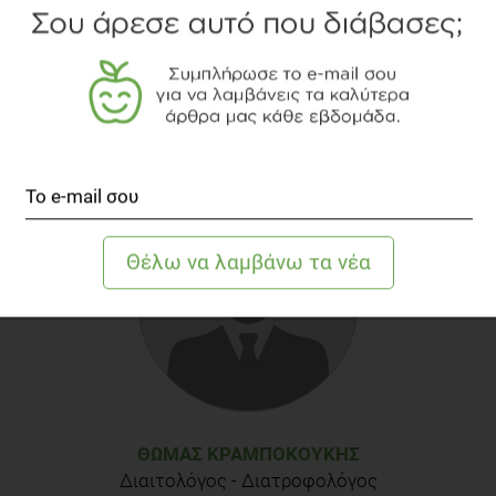
Ζάχαρη, μέλι, μαρμελάδα και σιρόπια
ΘΩΜΆΣ ΚΡΑΜΠΟΚΟΎΚΗΣ
Διαιτολόγος - Διατροφολόγος