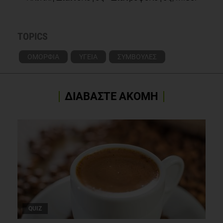
14;29(41):12795-801. doi: 10.1523/JNEUROSCI.3520-
09.2009
TOPICS
ΟΜΟΡΦΙΑ
ΥΓΕΙΑ
ΣΥΜΒΟΥΛΕΣ
ΔΙΑΒΑΣΤΕ ΑΚΟΜΗ
QUIZ