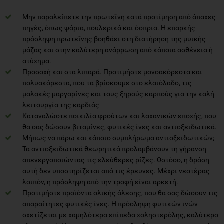
Μην παραλείπετε την πρωτεΐνη κατά προτίμηση από άπαχες
πηγές, όπως ψάρια, πουλερικά και όσπρια. Η επαρκής
πρόσληψη πρωτεΐνης βοηθάει στη διατήρηση της μυικής
μάζας και στην καλύτερη ανάρρωση από κάποια ασθένεια ή
ατύχημα.
Προσοχή και στα λιπαρά. Προτιμήστε μονοακόρεστα και
πολυακόρεστα, που τα βρίσκουμε στο ελαιόλαδο, τις
μαλακές μαργαρίνες και τους ξηρούς καρπούς για την καλή
λειτουργία της καρδιάς
Καταναλώστε ποικιλία φρούτων και λαχανικών εποχής, που
θα σας δώσουν βιταμίνες, φυτικές ίνες και αντιοξειδωτικά.
Μήπως να πάρω και κάποιο συμπλήρωμα αντιοξειδωτικών;
Τα αντιοξειδωτικά θεωρητικά προλαμβάνουν τη γήρανση
απενεργοποιώντας τις ελεύθερες ρίζες. Ωστόσο, η δράση
αυτή δεν υποστηρίζεται από τις έρευνες. Μέχρι νεοτέρας
λοιπόν, η πρόσληψη από την τροφή είναι αρκετή.
Προτιμήστε προϊόντα ολικής άλεσης, που θα σας δώσουν τις
απαραίτητες φυτικές ίνες. Η πρόσληψη φυτικών ινών
σχετίζεται με χαμηλότερα επίπεδα χοληστερόλης, καλύτερο