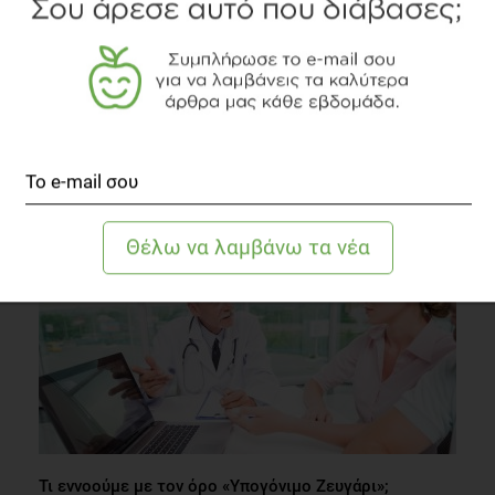
Ασκήσεις που θα σας ανακουφίσουν από ένταση και
πόνους στον αυχένα
Fitness
1 λεπτό να διαβαστεί
Τι εννοούμε με τον όρο «Υπογόνιμο Ζευγάρι»;