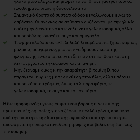
γλυκαιμικό έλεγχο και μπορεί να βοηθήσει γαστρεντερικά
προβλήματα, όπως η δυσκοιλιότητα.
Σημαντικό θρεπτικό συστατικό όσο μεγαλώνουμε είναι το
ασβέστιο. Οι ανάγκες σε ασβέστιο αυξάνονται με την ηλικία,
οπότε μην ξεχνάτε να καταναλώνετε γαλακτοκομικά, αλλά
και σαρδέλες, σπανάκι, αυγό και αμύγδαλα.
Τρόφιμα πλούσια σε ω-3, δηλαδή λιπαρά ψάρια, ξηροί καρποί,
μαλακές μαργαρίνες, μπορούν να δράσουν κατά της
φλεγμονής, ενώ υπάρχουν ενδείξεις ότι βοηθούν και στη
λειτουργία του εγκεφάλου και τη μνήμη.
Μην ξεχνάμε όμως κ την απαραίτητη βιταμίνη D, που
παράγεται κυρίως με την έκθεση στον ήλιο, αλλά υπάρχει
και σε κάποια τρόφιμα, όπως τα λιπαρά ψάρια, τα
γαλακτοκομικά, τα αυγά και τα μανιτάρια.
Η διατήρηση ενός υγιούς σωματικού βάρους είναι επίσης
πρωταρχικής σημασίας για να ζήσουμε πολλά χρόνια, άρα πέρα
από την ποιότητα της διατροφής, προσέξτε και την ποσότητα,
αποφύγετε την υπερκατανάλωση τροφής και βάλτε στη ζωή σας
την άσκηση.