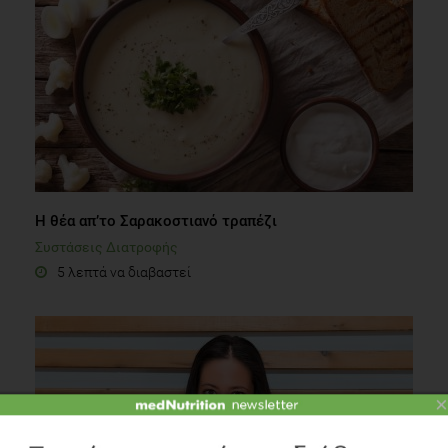
Η θέα απ’το Σαρακοστιανό τραπέζι
Συστάσεις Διατροφής
5 λεπτά να διαβαστεί
×