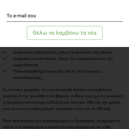
ληφθεί η απαραίτητη δόση μαγνησίου μέσω της διατροφής.
Ποια είναι η ημερήσια συνιστώμενη
δόση;
Η ιδανική ημερήσια συνιστώμενη δόση για τον κάθε άνθρωπο
εξαρτάται από:
Διάφορους παράγοντες, όπως το φύλο και την ηλικία,
Διάφορες καταστάσεις, όπως την εγκυμοσύνη και την
εμμηνόπαυση,
Πιθανά προβλήματα υγείας, όπως την παρουσία
οστεοπόρωσης.
Σε γενικές γραμμές, τα υγιή άτομα θα πρέπει να λαμβάνουν
περίπου 6 mg για κάθε κιλό βάρους: ενδεικτικά, για τις γυναίκες
η ημερήσια συνιστώμενη δόση είναι περίπου 280 mg την ημέρα,
ενώ για τους άντρες μπορεί να φτάσει έως και τα 350 mg.
Στην περίπτωση των συμπληρωμάτων διατροφής, αναγράφεται
πάντα στη συσκευασία η ποσότητα που περιέχεται σε κάθε