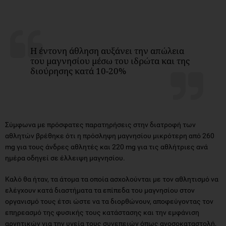
Η έντονη άθληση αυξάνει την απώλεια
του μαγνησίου μέσω του ιδρώτα και της
διούρησης κατά 10-20%
Σύμφωνα με πρόσφατες παρατηρήσεις στην διατροφή των
αθλητών βρέθηκε ότι η πρόσληψη μαγνησίου μικρότερη από 260
mg για τους άνδρες αθλητές και 220 mg για τις αθλήτριες ανά
ημέρα οδηγεί σε έλλειψη μαγνησίου.
Καλό θα ήταν, τα άτομα τα οποία ασχολούνται με τον αθλητισμό να
ελέγχουν κατά διαστήματα τα επίπεδα του μαγνησίου στον
οργανισμό τους έτσι ώστε να τα διορθώνουν, αποφεύγοντας τον
επηρεασμό της φυσικής τους κατάστασης και την εμφάνιση
αρνητικών για την υγεία τους συνεπειών όπως ανοσοκαταστολή,