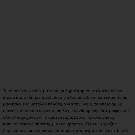
Τι κοινό έχουν τρόφιμα όπως οι ξηροί καρποί, τα λαχανικά, το
κακάο και τα δημητριακά ολικής αλέσεως; Είναι όλα πλούσια σε
μαγνήσιο, ένα μέταλλο πολύτιμο για την υγεία, το οποίο όμως
συχνά στερείται ο οργανισμός λόγω λανθασμένης διατροφής και
άλλων παραγόντων. Το αποτέλεσμα; Στρες, πονοκέφαλος,
κόπωση, τάσεις αϋπνίας, μυϊκές κράμπες, έλλειψη όρεξης...
Συμπτώματα που σπάνια προδίδουν τον πραγματικό ένοχο. Εσείς