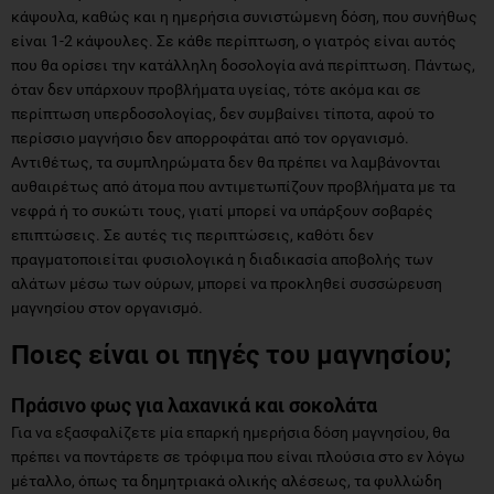
κάψουλα, καθώς και η ημερήσια συνιστώμενη δόση, που συνήθως
είναι 1-2 κάψουλες. Σε κάθε περίπτωση, ο γιατρός είναι αυτός
που θα ορίσει την κατάλληλη δοσολογία ανά περίπτωση. Πάντως,
όταν δεν υπάρχουν προβλήματα υγείας, τότε ακόμα και σε
περίπτωση υπερδοσολογίας, δεν συμβαίνει τίποτα, αφού το
περίσσιο μαγνήσιο δεν απορροφάται από τον οργανισμό.
Αντιθέτως, τα συμπληρώματα δεν θα πρέπει να λαμβάνονται
αυθαιρέτως από άτομα που αντιμετωπίζουν προβλήματα με τα
νεφρά ή το συκώτι τους, γιατί μπορεί να υπάρξουν σοβαρές
επιπτώσεις. Σε αυτές τις περιπτώσεις, καθότι δεν
πραγματοποιείται φυσιολογικά η διαδικασία αποβολής των
αλάτων μέσω των ούρων, μπορεί να προκληθεί συσσώρευση
μαγνησίου στον οργανισμό.
Ποιες είναι οι πηγές του μαγνησίου;
Πράσινο φως για λαχανικά και σοκολάτα
Για να εξασφαλίζετε μία επαρκή ημερήσια δόση μαγνησίου, θα
πρέπει να ποντάρετε σε τρόφιμα που είναι πλούσια στο εν λόγω
μέταλλο, όπως τα δημητριακά ολικής αλέσεως, τα φυλλώδη