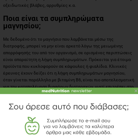
οξειδωτικές βλάβες, αρρυθμίες κ.α.
Ποια είναι τα συμπληρώματα
μαγνησίου;
Με δεδομένο ότι το μαγνήσιο που λαμβάνεται μέσω της
διατροφής, μπορεί να μην είναι αρκετό λόγω της μειωμένης
απορρόφησής του από τον οργανισμό, σε ορισμένες περιπτώσεις
είναι απαραίτητη η λήψη συμπληρωμάτων. Πρόκειται για έτοιμα
προϊόντα που κυκλοφορούν σε κάψουλες ή φιαλίδια. Κλινικές
έρευνες έχουν δείξει ότι η λήψη συμπληρωμάτων μαγνησίου,
όταν γίνεται παράλληλα με βιταμίνη Β6, είναι πιο αποτελεσματική
για την καταπολέμηση διαφόρων διαταραχών, γιατί επιτρέπει στο
×
μαγνήσιο να διεισδύει καλύτερα στο εσωτερικό των κυττάρων.
Αξίζει να σημειωθεί ότι μικρές ποσότητες μαγνησίου υπάρχουν
και σε ορισμένα πολυβιταμινούχα συμπληρώματα, αλλά σε πολύ
μικρότερη ποσότητα. Σε κάθε περίπτωση πάντως, τα
συμπληρώματα θα πρέπει να λαμβάνονται μετά από συμβουλή
γιατρού και μόνο όταν, για διάφορους λόγους, δεν μπορεί να