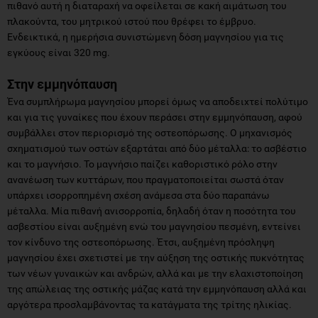
πιθανό αυτή η διαταραχή να οφείλεται σε κακή αιμάτωση του
πλακούντα, του μητρικού ιστού που θρέφει το έμβρυο.
Ενδεικτικά, η ημερήσια συνιστώμενη δόση μαγνησίου για τις
εγκύους είναι 320 mg.
Στην εμμηνόπαυση
Ένα συμπλήρωμα μαγνησίου μπορεί όμως να αποδειχτεί πολύτιμο
και για τις γυναίκες που έχουν περάσει στην εμμηνόπαυση, αφού
συμβάλλει στον περιορισμό της οστεοπόρωσης. Ο μηχανισμός
σχηματισμού των οστών εξαρτάται από δύο μέταλλα: το ασβέστιο
και το μαγνήσιο. Το μαγνήσιο παίζει καθοριστικό ρόλο στην
ανανέωση των κυττάρων, που πραγματοποιείται σωστά όταν
υπάρχει ισορροπημένη σχέση ανάμεσα στα δύο παραπάνω
μέταλλα. Μία πιθανή ανισορροπία, δηλαδή όταν η ποσότητα του
ασβεστίου είναι αυξημένη ενώ του μαγνησίου πεσμένη, εντείνει
τον κίνδυνο της οστεοπόρωσης. Έτσι, αυξημένη πρόσληψη
μαγνησίου έχει σχετιστεί με την αύξηση της οστικής πυκνότητας
των νέων γυναικών και ανδρών, αλλά και με την ελαχιστοποίηση
της απώλειας της οστικής μάζας κατά την εμμηνόπαυση αλλά και
αργότερα προσλαμβάνοντας τα κατάγματα της τρίτης ηλικίας.