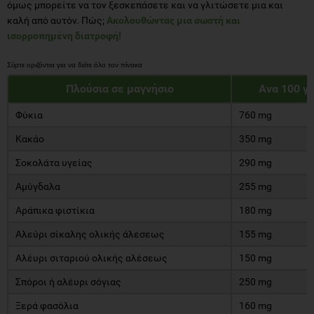
όμως μπορείτε να τον ξεσκεπάσετε και να γλιτώσετε μια και
καλή από αυτόν. Πώς;
Ακολουθώντας μια σωστή και
ισορροπημένη διατροφή!
Πλούσια σε μαγνήσιο
Ανα 100 γ
Φύκια
760 mg
Κακάο
350 mg
Σοκολάτα υγείας
290 mg
Αμύγδαλα
255 mg
Αράπικα φιστίκια
180 mg
Αλεύρι σίκαλης ολικής άλεσεως
155 mg
Αλέυρι σιταριού ολικής αλέσεως
150 mg
Σπόροι ή αλέυρι σόγιας
250 mg
Ξερά φασόλια
160 mg