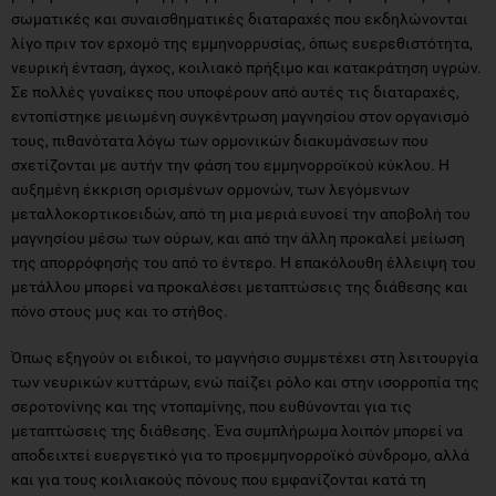
σωματικές και συναισθηματικές διαταραχές που εκδηλώνονται
λίγο πριν τον ερχομό της εμμηνορρυσίας, όπως ευερεθιστότητα,
νευρική ένταση, άγχος, κοιλιακό πρήξιμο και κατακράτηση υγρών.
Σε πολλές γυναίκες που υποφέρουν από αυτές τις διαταραχές,
εντοπίστηκε μειωμένη συγκέντρωση μαγνησίου στον οργανισμό
τους, πιθανότατα λόγω των ορμονικών διακυμάνσεων που
σχετίζονται με αυτήν την φάση του εμμηνορροϊκού κύκλου. Η
αυξημένη έκκριση ορισμένων ορμονών, των λεγόμενων
μεταλλοκορτικοειδών, από τη μια μεριά ευνοεί την αποβολή του
μαγνησίου μέσω των ούρων, και από την άλλη προκαλεί μείωση
της απορρόφησής του από το έντερο. Η επακόλουθη έλλειψη του
μετάλλου μπορεί να προκαλέσει μεταπτώσεις της διάθεσης και
πόνο στους μυς και το στήθος.
Όπως εξηγούν οι ειδικοί, το μαγνήσιο συμμετέχει στη λειτουργία
των νευρικών κυττάρων, ενώ παίζει ρόλο και στην ισορροπία της
σεροτονίνης και της ντοπαμίνης, που ευθύνονται για τις
μεταπτώσεις της διάθεσης. Ένα συμπλήρωμα λοιπόν μπορεί να
αποδειχτεί ευεργετικό για το προεμμηνορροϊκό σύνδρομο, αλλά
και για τους κοιλιακούς πόνους που εμφανίζονται κατά τη