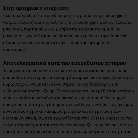
Στην αρτηριακή υπέρταση
Έχει αποδειχθεί ότι ο συνδυασμός της μειωμένης πρόσληψης
νατρίου (αλάτι) και της αύξησης της πρόσληψης καλίου (πατάτες,
μπανάνες, πορτοκάλια κ.α.), ασβεστίου (γαλακτοκομικά) και
μαγνησίου, γνωστής και ως δίαιτας που «ρίχνει» την πίεση έχει
εξαιρετικά αποτελέσματα στην πτώση της αρτηριακής
υπέρτασης.
Αποτελεσματικό κατά του ευερέθιστου εντέρου
Το μαγνήσιο αποδεικνύεται αποτελεσματικό και σε περίπτωση
ευερέθιστου εντέρου, μία ακόμη διαταραχή που εμφανίζουν κατά
κύριο λόγο οι γυναίκες, λόγω στρες, κακής διατροφής και
ανθυγιεινού τρόπου ζωής. Το σύνδρομο του ευερέθιστου εντέρου
χαρακτηρίζεται από πόνο και ακανόνιστη εντερική λειτουργία,
όπως δυσκοιλιότητα ή διάρροια ή εναλλαγή των δύο. Το μαγνήσιο,
ευνοώντας τη μυϊκή χαλάρωση, συμβάλλει στη μείωση των
κοιλιακών σπασμών, που εμφανίζονται στις οξείες φάσεις αυτής
της διαταραχής, και ταυτόχρονα ανακουφίζει τους πόνους και τα
πρηξίματα που προκαλούνται από την ανώμαλη κινητικότητα του