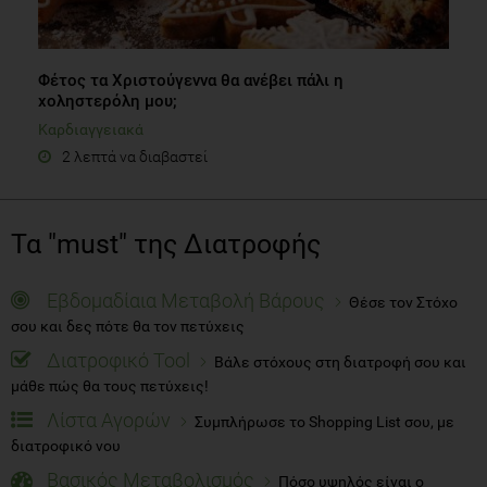
Φέτος τα Χριστούγεννα θα ανέβει πάλι η
χοληστερόλη μου;
Καρδιαγγειακά
2 λεπτά να διαβαστεί
Τα "must" της Διατροφής
Εβδομαδίαια Μεταβολή Βάρους
Θέσε τον Στόχο
σου και δες πότε θα τον πετύχεις
Διατροφικό Tool
Βάλε στόχους στη διατροφή σου και
μάθε πώς θα τους πετύχεις!
Λίστα Αγορών
Συμπλήρωσε το Shopping List σου, με
διατροφικό νου
Βασικός Μεταβολισμός
Πόσο υψηλός είναι ο