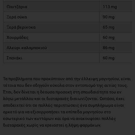
Παντζάρια
113 mg
Ξερά σύκα
90 mg
Ξερά βερίκοκα
65 mg
Χουρμάδες
60 mg
Αλεύρι καλαμποκιού
86 mg
Σπανάκι
60 mg
Τα προβλήματα που προκύπτουν από την έλλειψη μαγνησίου, είναι
τέτοια που δεν οδηγούν εύκολα στον εντοπισμό της αιτίας τους.
Έτσι, δεν δίνεται η δέουσα προσοχή στη σπουδαιότητα του εν
λόγω μετάλλου και οι διαταραχές διαιωνίζονται. Ωστόσο, έχει
αποδειχτεί ότι σε πολλές περιπτώσεις ένα συμπλήρωμα είναι
αρκετό για να εξισορροπήσει τα επίπεδα μαγνησίου στο
εσωτερικό των κυττάρων και άρα να ανακουφίσει πολλές
διαταραχές χωρίς να χρειαστεί η λήψη φαρμάκων.