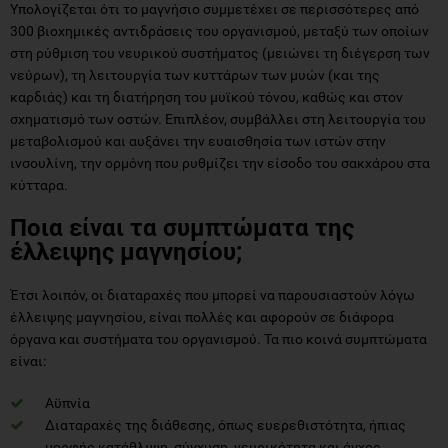
Υπολογίζεται ότι το μαγνήσιο συμμετέχει σε περισσότερες από
300 βιοχημικές αντιδράσεις του οργανισμού, μεταξύ των οποίων
στη ρύθμιση του νευρικού συστήματος (μειώνει τη διέγερση των
νεύρων), τη λειτουργία των κυττάρων των μυών (και της
καρδιάς) και τη διατήρηση του μυϊκού τόνου, καθώς και στον
σχηματισμό των οστών. Επιπλέον, συμβάλλει στη λειτουργία του
μεταβολισμού και αυξάνει την ευαισθησία των ιστών στην
ινσουλίνη, την ορμόνη που ρυθμίζει την είσοδο του σακχάρου στα
κύτταρα.
Ποια είναι τα συμπτώματα της
έλλειψης μαγνησίου;
Έτσι λοιπόν, οι διαταραχές που μπορεί να παρουσιαστούν λόγω
έλλειψης μαγνησίου, είναι πολλές και αφορούν σε διάφορα
όργανα και συστήματα του οργανισμού. Τα πιο κοινά συμπτώματα
είναι:
Αϋπνία
Διαταραχές της διάθεσης, όπως ευερεθιστότητα, ήπιας
μορφής κατάθλιψη, σύγχυση, νευρικότητα και άγχος