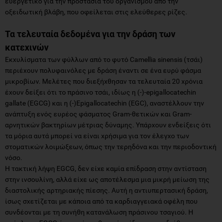
ευεργετικό για την προστασία του οργανισμού από την
οξειδωτική βλάβη, που οφείλεται στις ελεύθερες ρίζες.
Τα τελευταία δεδομένα για την δράση των
κατεχινών
Εκχυλίσματα των φύλλων από το φυτό Camellia sinensis (τσάι)
περιέχουν πολυφαινόλες με δράση έναντι σε ένα ευρύ φάσμα
μικροβίων. Μελέτες που διεξήχθησαν τα τελευταία 20 χρόνια
έχουν δείξει ότι το πράσινο τσάι, ιδίως η (-)-epigallocatechin
gallate (EGCG) και η (-)Epigallocatechin (EGC), αναστέλλουν την
ανάπτυξη ενός ευρέος φάσματος Gram-θετικών και Gram-
αρνητικών βακτηρίων μέτριας δύναμης. Υπάρχουν ενδείξεις ότι
τα μόρια αυτά μπορεί να είναι χρήσιμα για τον έλεγχο των
στοματικών λοιμώξεων, όπως την τερηδόνα και την περιοδοντική
νόσο.
Η τακτική λήψη EGCG, δεν είχε καμία επίδραση στην αντίσταση
στην ινσουλίνη, αλλά είχε ως αποτέλεσμα μια μικρή μείωση της
διαστολικής αρτηριακής πίεσης. Αυτή η αντιυπερτασική δράση,
ίσως σχετίζεται με κάποια από τα καρδιαγγειακά οφέλη που
συνδέονται με τη συνήθη κατανάλωση πράσινου τσαγιού. Η