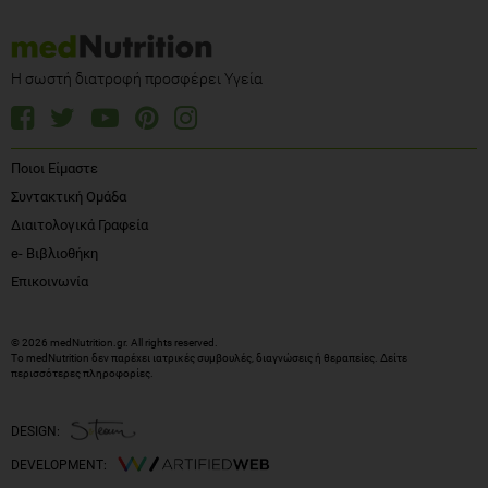
Η σωστή διατροφή προσφέρει Υγεία
Ποιοι Είμαστε
Συντακτική Ομάδα
Διαιτολογικά Γραφεία
e- Βιβλιοθήκη
Επικοινωνία
© 2026 medNutrition.gr. All rights reserved.
Το medNutrition δεν παρέχει ιατρικές συμβουλές, διαγνώσεις ή θεραπείες.
Δείτε
περισσότερες πληροφορίες
.
DESIGN:
DEVELOPMENT: