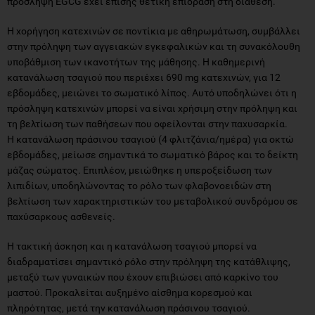
πρόσληψη EGCG έχει επίσης θετική επίδραση στη διάθεση.
Η χορήγηση κατεχινών σε ποντίκια με αθηρωμάτωση, συμβάλλει
στην πρόληψη των αγγειακών εγκεφαλικών και τη συνακόλουθη
υποβάθμιση των ικανοτήτων της μάθησης. Η καθημερινή
κατανάλωση τσαγιού που περιέχει 690 mg κατεχινών, για 12
εβδομάδες, μειώνει το σωματικό λίπος. Αυτό υποδηλώνει ότι η
πρόσληψη κατεχινών μπορεί να είναι χρήσιμη στην πρόληψη και
τη βελτίωση των παθήσεων που οφείλονται στην παχυσαρκία.
Η κατανάλωση πράσινου τσαγιού (4 φλιτζάνια/ημέρα) για οκτώ
εβδομάδες, μείωσε σημαντικά το σωματικό βάρος και το δείκτη
μάζας σώματος. Επιπλέον, μειώθηκε η υπεροξείδωση των
λιπιδίων, υποδηλώνοντας το ρόλο των φλαβονοειδών στη
βελτίωση των χαρακτηριστικών του μεταβολικού συνδρόμου σε
παχύσαρκους ασθενείς.
Η τακτική άσκηση και η κατανάλωση τσαγιού μπορεί να
διαδραματίσει σημαντικό ρόλο στην πρόληψη της κατάθλιψης,
μεταξύ των γυναικών που έχουν επιβιώσει από καρκίνο του
μαστού. Προκαλείται αυξημένο αίσθημα κορεσμού και
πληρότητας, μετά την κατανάλωση πράσινου τσαγιού.