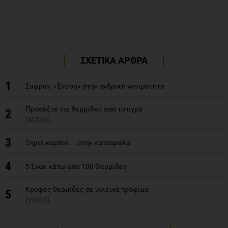
ΣΧΕΤΙΚΑ ΑΡΘΡΑ
1
Σαφράν: «Ένεση» στην ανδρική γονιμότητα
Προσέξτε τις θερμίδες από τα υγρά
2
[AUDIO]
3
Ξηροί καρποί …στην κατσαρόλα
4
5 Σνακ κάτω από 100 Θερμίδες
Κρυφές θερμίδες σε υγιεινά τρόφιμα
5
[VIDEO]