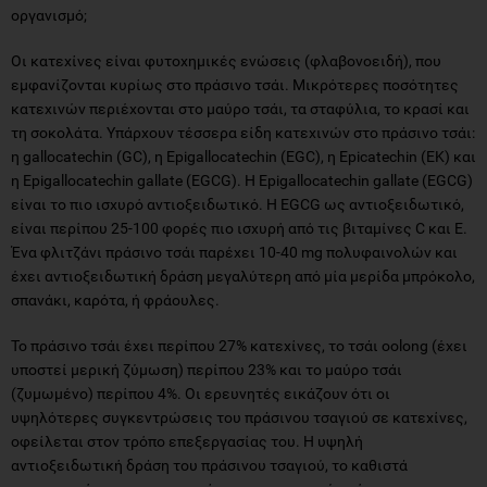
οργανισμό;
Οι κατεχίνες είναι φυτοχημικές ενώσεις (φλαβονοειδή), που
εμφανίζονται κυρίως στο πράσινο τσάι. Μικρότερες ποσότητες
κατεχινών περιέχονται στο μαύρο τσάι, τα σταφύλια, το κρασί και
τη σοκολάτα. Υπάρχουν τέσσερα είδη κατεχινών στο πράσινο τσάι:
η gallocatechin (GC), η Epigallocatechin (EGC), η Epicatechin (ΕΚ) και
η Epigallocatechin gallate (EGCG). Η Epigallocatechin gallate (EGCG)
είναι το πιο ισχυρό αντιοξειδωτικό. Η EGCG ως αντιοξειδωτικό,
είναι περίπου 25-100 φορές πιο ισχυρή από τις βιταμίνες C και Ε.
Ένα φλιτζάνι πράσινο τσάι παρέχει 10-40 mg πολυφαινολών και
έχει αντιοξειδωτική δράση μεγαλύτερη από μία μερίδα μπρόκολο,
σπανάκι, καρότα, ή φράουλες.
Το πράσινο τσάι έχει περίπου 27% κατεχίνες, το τσάι oolong (έχει
υποστεί μερική ζύμωση) περίπου 23% και το μαύρο τσάι
(ζυμωμένο) περίπου 4%. Οι ερευνητές εικάζουν ότι οι
υψηλότερες συγκεντρώσεις του πράσινου τσαγιού σε κατεχίνες,
οφείλεται στον τρόπο επεξεργασίας του. Η υψηλή
αντιοξειδωτική δράση του πράσινου τσαγιού, το καθιστά