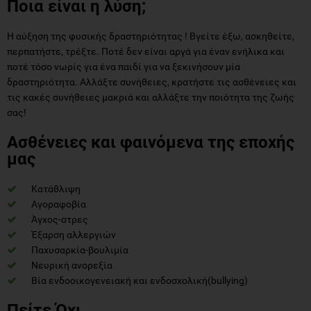
Ποια είναι η λύση;
Η αύξηση της φυσικής δραστηριότητας ! Βγείτε έξω, ασκηθείτε,
περπατήστε, τρέξτε. Ποτέ δεν είναι αργά για έναν ενήλικα και
ποτέ τόσο νωρίς για ένα παιδί για να ξεκινήσουν μία
δραστηριότητα. Αλλάξτε συνήθειες, κρατήστε τις ασθένειες και
τις κακές συνήθειες μακριά και αλλάξτε την ποιότητα της ζωής
σας!
Ασθένειες και φαινόμενα της εποχής
μας
Κατάθλιψη
Αγοραφοβία
Άγχος-στρες
Έξαρση αλλεργιών
Παχυσαρκία-βουλιμία
Νευρική ανορεξία
Βία ενδοοικογενειακή και ενδοσχολική(bullying)
Πείτε Όχι