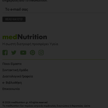
ενημέρωση από το medNutrition.
Η σωστή διατροφή προσφέρει Υγεία
Ποιοι Είμαστε
Συντακτική Ομάδα
Διαιτολογικά Γραφεία
e- Βιβλιοθήκη
Επικοινωνία
© 2026 medNutrition.gr. All rights reserved.
Το medNutrition δεν παρέχει ιατρικές συμβουλές, διαγνώσεις ή θεραπείες.
Δείτε