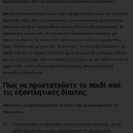
προστατεύσει από την εμφάνιση διατροφικών διαταραχών.
Μεγάλο ποσοστό κοριτσιών στην εφηβεία δηλώνουν ότι η εικόνα
σώματός τους δεν τις ικανοποιεί, ενώ ολοένα και μεγαλύτερο
ποσοστό εφήβων ακολουθούν κάποια δίαιτα αδυνατίσματος. Η
συχνότητα εμφάνισης διατροφικών διαταραχών αυξάνει με
ταχείς ρυθμούς τα τελευταία χρόνια, ενώ η ηλικία εμφάνισής
τους ολοένα και μειώνεται. Δυστυχώς, το να διαβεβαιώσετε το
παιδί σας ότι το βάρος του είναι φυσιολογικό δεν επαρκεί πάντα
για να του μειώσει την ανασφάλεια και άρα και την πιθανότητα να
εμφανίσει κάποια διατροφική διαταραχή, όπως ψυχογενή
ανορεξία ή βουλιμία.
Πως να προστατεύστε το παιδί από
τις εξαντλητικές δίαιτες;
Μπορείτε να προστατεύσετε το παιδί σας ακολουθώντας τα
παρακάτω:
Γίνετε εσείς το πρότυπο υγιούς εικόνας σώματος. Είναι
πολύ σημαντικό να μην χρησιμοποιείτε αρνητικούς