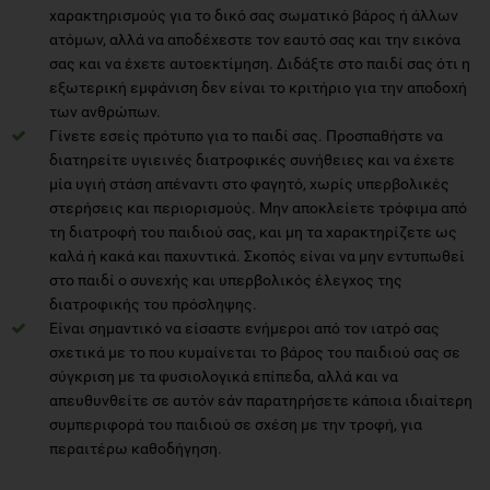
χαρακτηρισμούς για το δικό σας σωματικό βάρος ή άλλων
ατόμων, αλλά να αποδέχεστε τον εαυτό σας και την εικόνα
σας και να έχετε αυτοεκτίμηση. Διδάξτε στο παιδί σας ότι η
εξωτερική εμφάνιση δεν είναι το κριτήριο για την αποδοχή
των ανθρώπων.
Γίνετε εσείς πρότυπο για το παιδί σας. Προσπαθήστε να
διατηρείτε υγιεινές διατροφικές συνήθειες και να έχετε
μία υγιή στάση απέναντι στο φαγητό, χωρίς υπερβολικές
στερήσεις και περιορισμούς. Μην αποκλείετε τρόφιμα από
τη διατροφή του παιδιού σας, και μη τα χαρακτηρίζετε ως
καλά ή κακά και παχυντικά. Σκοπός είναι να μην εντυπωθεί
στο παιδί ο συνεχής και υπερβολικός έλεγχος της
διατροφικής του πρόσληψης.
Είναι σημαντικό να είσαστε ενήμεροι από τον ιατρό σας
σχετικά με το που κυμαίνεται το βάρος του παιδιού σας σε
σύγκριση με τα φυσιολογικά επίπεδα, αλλά και να
απευθυνθείτε σε αυτόν εάν παρατηρήσετε κάποια ιδιαίτερη
συμπεριφορά του παιδιού σε σχέση με την τροφή, για
περαιτέρω καθοδήγηση.