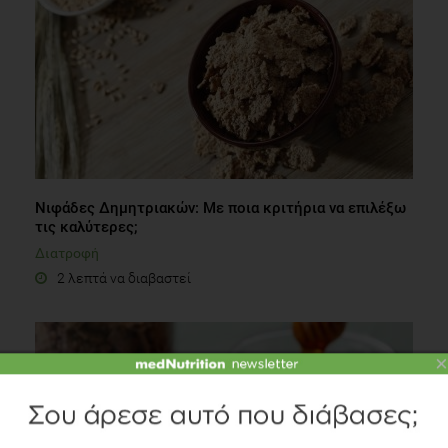
Νιφάδες Δημητριακών: Με ποια κριτήρια να επιλέξω
τις καλύτερες;
Διατροφή
2 λεπτά να διαβαστεί
×