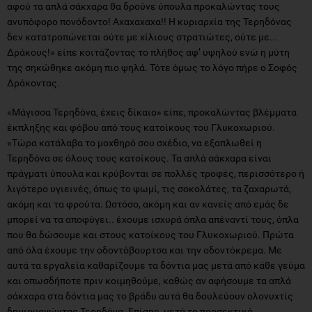
αφού τα απλά σάκχαρα θα δρούνε ύπουλα προκαλώντας τους
ανυπόφορο πονόδοντο! Αχαχαχαχα!! Η κυριαρχία της Τερηδόνας
δεν κατατροπώνεται ούτε με χίλιους στρατιώτες, ούτε με...
Δράκους!» είπε κοιτάζοντας το πλήθος αφ’ υψηλού ενώ η μύτη
της σηκώθηκε ακόμη πιο ψηλά. Τότε όμως το λόγο πήρε ο Σοφός
Δράκοντας.
«Μάγισσα Τερηδόνα, έχεις δίκαιο» είπε, προκαλώντας βλέμματα
έκπληξης και φόβου από τους κατοίκους του Γλυκοχωριού.
«Τώρα κατάλαβα το μοχθηρό σου σχέδιο, να εξαπλωθεί η
Τερηδόνα σε όλους τους κατοίκους. Τα απλά σάκχαρα είναι
πράγματι ύπουλα και κρύβονται σε πολλές τροφές, περισσότερο ή
λιγότερο υγιεινές, όπως το ψωμί, τις σοκολάτες, τα ζαχαρωτά,
ακόμη και τα φρούτα. Ωστόσο, ακόμη και αν κανείς από εμάς δε
μπορεί να τα αποφύγει.. έχουμε ισχυρά όπλα απέναντί τους, όπλα
που θα δώσουμε και στους κατοίκους του Γλυκοχωριού. Πρώτα
από όλα έχουμε την οδοντόβουρτσα και την οδοντόκρεμα. Με
αυτά τα εργαλεία καθαρίζουμε τα δόντια μας μετά από κάθε γεύμα
και οπωσδήποτε πριν κοιμηθούμε, καθώς αν αφήσουμε τα απλά
σάκχαρα στα δόντια μας το βράδυ αυτά θα δουλεύουν ολονυχτίς
δημιουργώντας Τερηδόνα. Επίσης, μετά το προσεκτικό