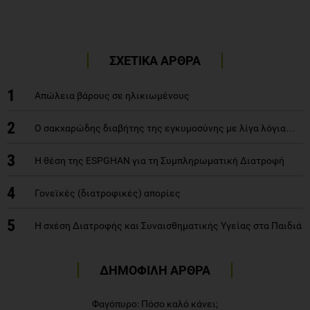
ΣΧΕΤΙΚΑ ΑΡΘΡΑ
1
Απώλεια βάρους σε ηλικιωμένους
2
O σακχαρώδης διαβήτης της εγκυμοσύνης με λίγα λόγια…
3
H θέση της ΕSPGHAN για τη Συμπληρωματική Διατροφή
4
Γονεϊκές (διατροφικές) απορίες
5
H σχέση Διατροφής και Συναισθηματικής Υγείας στα Παιδιά
ΔΗΜΟΦΙΛΗ ΑΡΘΡΑ
Φαγόπυρο: Πόσο καλό κάνει;