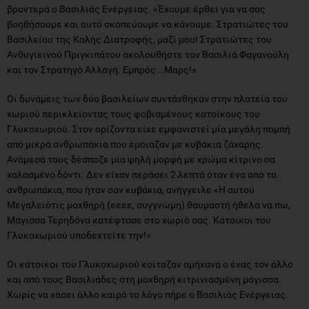
βροντερά ο Βασιλιάς Ενέργειας. «Έχουμε έρθει για να σας
βοηθήσουμε και αυτό σκοπεύουμε να κάνουμε. Στρατιώτες του
Βασιλείου της Καλής Διατροφής, μαζί μου! Στρατιώτες του
Ανθυγιεινού Πριγκιπάτου ακολουθήστε τον Βασιλιά Φαγανούλη
και τον Στρατηγό Αλλαγή. Εμπρός...Μαρς!»
Οι δυνάμεις των δύο βασιλείων συντάχθηκαν στην πλατεία του
χωριού περικλείοντας τους φοβισμένους κατοίκους του
Γλυκοχωριού. Στον ορίζοντα είχε εμφανιστεί μία μεγάλη πομπή
από μικρά ανθρωπάκια που έμοιαζαν με κυβάκια ζάχαρης.
Ανάμεσά τους δέσποζε μία ψηλή μορφή με χρώμα κίτρινο σα
χαλασμένο δόντι. Δεν είχαν περάσει 2 λεπτά όταν ένα από τα
ανθρωπάκια, που ήταν σαν κυβάκια, ανήγγειλε «Η αυτού
Μεγαλειότις μοχθηρή (εεεε, συγγνώμη) θαυμαστή ήθελα να πω,
Μάγισσα Τερηδόνα κατέφτασε στο χωριό σας. Κάτοικοι του
Γλυκοχωριού υποδεχτείτε την!»
Οι κάτοικοι του Γλυκοχωριού κοίταζαν αμήχανα ο ένας τον άλλο
και από τους Βασιλιάδες στη μοχθηρή κιτρινιασμένη μάγισσα.
Χωρίς να χάσει άλλο καιρό το λόγο πήρε ο Βασιλιάς Ενέργειας.