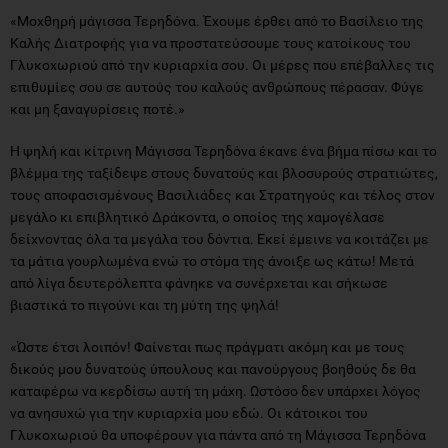
«Μοχθηρή μάγισσα Τερηδόνα. Έχουμε έρθει από το Βασίλειο της
Καλής Διατροφής για να προστατεύσουμε τους κατοίκους του
Γλυκοχωριού από την κυριαρχία σου. Οι μέρες που επέβαλλες τις
επιθυμίες σου σε αυτούς του καλούς ανθρώπους πέρασαν. Φύγε
και μη ξαναγυρίσεις ποτέ.»
Η ψηλή και κίτρινη Μάγισσα Τερηδόνα έκανε ένα βήμα πίσω και το
βλέμμα της ταξίδεψε στους δυνατούς και βλοσυρούς στρατιώτες,
τους αποφασισμένους Βασιλιάδες και Στρατηγούς και τέλος στον
μεγάλο κι επιβλητικό Δράκοντα, ο οποίος της χαμογέλασε
δείχνοντας όλα τα μεγάλα του δόντια. Εκεί έμεινε να κοιτάζει με
τα μάτια γουρλωμένα ενώ το στόμα της άνοιξε ως κάτω! Μετά
από λίγα δευτερόλεπτα φάνηκε να συνέρχεται και σήκωσε
βιαστικά το πιγούνι και τη μύτη της ψηλά!
«Ώστε έτσι λοιπόν! Φαίνεται πως πράγματι ακόμη και με τους
δικούς μου δυνατούς ύπουλους και πανούργους βοηθούς δε θα
καταφέρω να κερδίσω αυτή τη μάχη. Ωστόσο δεν υπάρχει λόγος
να ανησυχώ για την κυριαρχία μου εδώ. Οι κάτοικοι του
Γλυκοχωριού θα υποφέρουν για πάντα από τη Μάγισσα Τερηδόνα