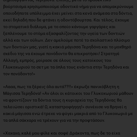
βούρτσισμα χρησιμοποιούμε οδοντικό νήμα για να απομακρύνουμε
οποιοδήποτε υπόλειμμα έχει μείνει στα κενά ανάμεσα στα δόντια,
εκεί δηλαδή που δε φτάνει η οδοντόβουρτσα. Και τέλος, έχουμε
το στοματικό διάλυμα, με το οποίο κάνουμε γαργάρες και
ξεπλένουμε το στόμα εξασφαλίζοντας την υγεία των δοντιών
αλλά και των ούλων. Δεν αμελούμε ποτέ το σχολαστικό πλύσιμο
των δοντιών μας, γιατί η κακιά μάγισσα Τερηδόνα και το μοχθηρό
σχέδιο της να έχουμε πονόδοντο θα επικρατήσει! Στρατηγέ
Αλλαγή, εμπρός, μοίρασε σε όλους τους κατοίκους του
Γλυκοχωριού το σετ με τα όπλα τους ενάντια στην Τερηδόνα και
τον πονόδοντο!»
«Αααα, πως τα ξέρεις όλα αυτά??!!» έκρωξε πανικόβλητη η
Μάγισσα Τερηδόνα! «Αν όλοι οι κάτοικοι του Γλυκοχωριού μάθουν
να φροντίζουν τα δόντια τους η κυριαρχία της Τερηδόνας θα
τελειώσει οριστικά! Ω, καταστροφήηηη!» συνέχισε να θρηνεί η
κακιά μάγισσα ενώ έτρεχε να φύγει μακριά από το Γλυκοχωριό με
τα απλά σάκχαρα να τρέχουν για να την προφτάσουν.
«Χαχαχα, καλέ μου φίλε και σοφέ Δράκοντα, πως δε το είχα