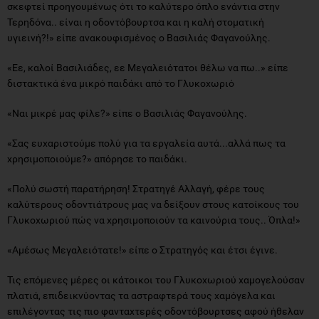
σκεφτεί προηγουμένως ότι το καλύτερο όπλο ενάντια στην
Τερηδόνα.. είναι η οδοντόβουρτσα και η καλή στοματική
υγιεινή?!» είπε ανακουφισμένος ο Βασιλιάς Φαγανούλης.
«Εε, καλοί Βασιλιάδες, εε Μεγαλειότατοι θέλω να πω..» είπε
διστακτικά ένα μικρό παιδάκι από το Γλυκοχωριό
«Ναι μικρέ μας φίλε?» είπε ο Βασιλιάς Φαγανούλης.
«Σας ευχαριστούμε πολύ για τα εργαλεία αυτά...αλλά πως τα
χρησιμοποιούμε?» απόρησε το παιδάκι.
«Πολύ σωστή παρατήρηση! Στρατηγέ Αλλαγή, φέρε τους
καλύτερους οδοντιάτρους μας να δείξουν στους κατοίκους του
Γλυκοχωριού πώς να χρησιμοποιούν τα καινούρια τους.. Όπλα!»
«Αμέσως Μεγαλειότατε!» είπε ο Στρατηγός και έτσι έγινε.
Τις επόμενες μέρες οι κάτοικοι του Γλυκοχωριού χαμογελούσαν
πλατιά, επιδεικνύοντας τα αστραφτερά τους χαμόγελα και
επιλέγοντας τις πιο φανταχτερές οδοντόβουρτσες αφού ήθελαν