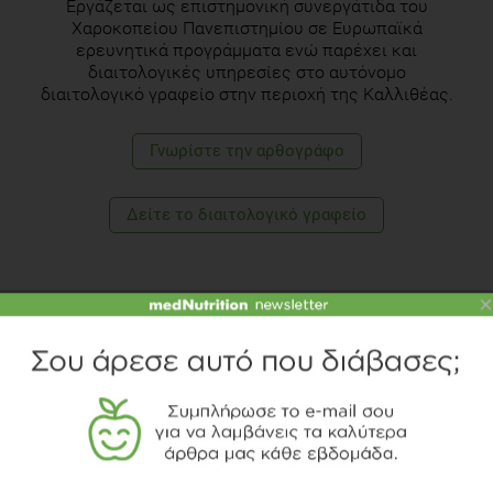
Εργάζεται ως επιστημονική συνεργάτιδα του
Χαροκοπείου Πανεπιστημίου σε Ευρωπαϊκά
ερευνητικά προγράμματα ενώ παρέχει και
διαιτολογικές υπηρεσίες στο αυτόνομο
διαιτολογικό γραφείο στην περιοχή της Καλλιθέας.
Γνωρίστε την αρθογράφο
Δείτε το διαιτολογικό γραφείο
×
TOPICS
ΤΡΟΦΙΜΑ
ΖΑΧΑΡΗ
ΠΑΙΔΙ
ΔΙΑΤΡΟΦΟΠΕΡΙΠΕΤΕΙΕΣ
PODCAST
ΔΙΑΒΑΣΤΕ ΑΚΟΜΗ