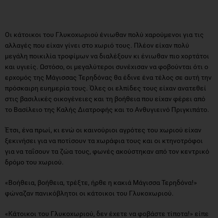
Οι κάτοικοι του Γλυκοχωριού ένιωθαν πολύ χαρούμενοι για τις
αλλαγές που είχαν γίνει στο χωριό τους. Πλέον είχαν πολύ
μεγάλη ποικιλία τροφίμων να διαλέξουν κι ένιωθαν πιο χορτάτοι
και υγιείς. Ωστόσο, οι μεγαλύτεροι συνέχισαν να φοβούνται ότι ο
ερχομός της Μάγισσας Τερηδόνας θα έδινε ένα τέλος σε αυτή την
πρόσκαιρη ευημερία τους. Όλες οι ελπίδες τους είχαν ανατεθεί
στις βασιλικές οικογένειες και τη βοήθεια που είχαν φέρει από
το Βασίλειο της Καλής Διατροφής και το Ανθυγιεινό Πριγκιπάτο.
Έτσι, ένα πρωί, κι ενώ οι καινούριοι αγρότες του χωριού είχαν
ξεκινήσει για να ποτίσουν τα χωράφια τους και οι κτηνοτρόφοι
για να ταΐσουν τα ζώα τους, φωνές ακούστηκαν από τον κεντρικό
δρόμο του χωριού.
«Βοήθεια, βοήθεια, τρέξτε, ήρθε η κακιά Μάγισσα Τερηδόνα!»
φώναζαν πανικόβλητοι οι κάτοικοι του Γλυκοχωριού.
«Κάτοικοι του Γλυκοχωριού, δεν έχετε να φοβάστε τίποτα!» είπε