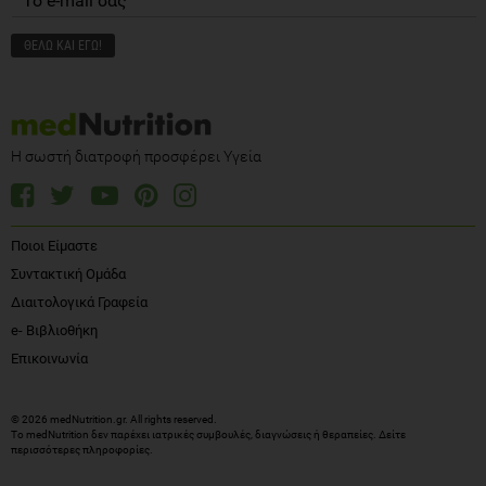
Η σωστή διατροφή προσφέρει Υγεία
Ποιοι Είμαστε
Συντακτική Ομάδα
Διαιτολογικά Γραφεία
e- Βιβλιοθήκη
Επικοινωνία
© 2026 medNutrition.gr. All rights reserved.
Το medNutrition δεν παρέχει ιατρικές συμβουλές, διαγνώσεις ή θεραπείες.
Δείτε
περισσότερες πληροφορίες
.