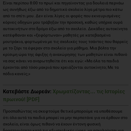
Είναι περίπου 8:00 το πρωί και πηγαίνοντας για δουλειά περνάω
ως συνήθως έξω από το δημοτικό σχολείο λίγα μέτρα πιο κάτω
από το σπίτι μου. Δεν είναι λίγες οι φορές που εκνευρισμένες
κόρνες οδηγών μου τράβηξαν την προσοχή, καθώς υπήρχε ουρά
αυτοκινήτων στο δρόμο έξω από το σχολείο. Δεκάδες αυτοκίνητα
κατέφθαναν και «ξεφόρτωναν» μαθητές με κατεβασμένα
μουτράκια, φορτωμένα με τις σχολικές τους τσάντες που θαρρείς
με το ζόρι τα έφεραν στο σχολείο για μάθημα. Μια βόλτα την
κρίσιμη ώρα της άφιξης ή αναχώρησης των μαθητών είναι πιθανό
να σας κάνει να αναρωτηθείτε ότι και εγώ: «Μα όλα τα παιδιά
έρχονται από τόσο μακριά που χρειάζονται αυτοκίνητο; Με τα
πόδια κανείς;»
Κατεβάστε Δωρεάν:
Χρωματίζοντας… τις Ιστορίες
πρωινού! [PDF]
Προσπαθώντας να σκεφτούμε θετικά μπορούμε να υποθέσουμε
ότι όλα αυτά τα παιδιά μπορεί να μην περπατάνε για να έρθουν στο
σχολείο, είναι όμως πιθανό να έχουν έντονη φυσική
δραστηριότητα κατά τις εξωσχολικές ώρες, να ασχολούνται για