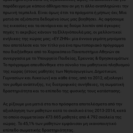
παράδειγμα με κάποιο άθλημα που αν μη τι άλλο αναπληρώνει την
πρωινή τεμπελιά. Είναι όμως έτσι τα πράγματα ή μήπως όχι; Μια
ματιά σε αξιόπιστα δεδομένα ίσως μας βοηθήσει. Ας αφήσουμε
τις εικασίες και τα σενάρια και ας δούμε λοιπόν από έγκυρες
πηγές τι ακριβώς κάνουν τα Ελληνόπουλά μας, οι μελλοντικοί
ενήλικες της χώρας μας; «ΕΥ ΖΗΝ»: μία έννοια γεμάτη μηνύματα
που αποτέλεσε και τον τίτλο για ένα πρωτοποριακό πρόγραμμα
που διεξάχθηκε από το Χαροκόπειο Πανεπιστήμιο Αθηνών σε
συνεργασία με το Υπουργείο Παιδείας, Έρευνας & Θρησκευμάτων.
Το πρόγραμμα απευθύνθηκε στο σύνολο του μαθητικού πληθυσμού
της χώρας (στους μαθητές των Νηπιαγωγείων, Δημοτικών,
Γυμνασίων και Λυκείων) και κάθε έτος, από το 2012, αξιολογεί
τον ρυθμό ανάπτυξης, τις διατροφικές συνήθειες, τη σωματική
δραστηριότητα και το επίπεδο της φυσικής τους κατάστασης.
Ας ρίξουμε μια ματιά στα πιο πρόσφατα αποτελέσματα από την
αξιολόγηση των μαθητών κατά το σχολικό έτος 2013-2014, κατά
το οποίο συμμετείχαν 473.665 μαθητές από 4.792 σχολεία της
χώρας. Το 45,1% των μαθητών εμφάνισαν μη ικανοποιητικό
επίπεδο σωματικής δραστηριότητας.