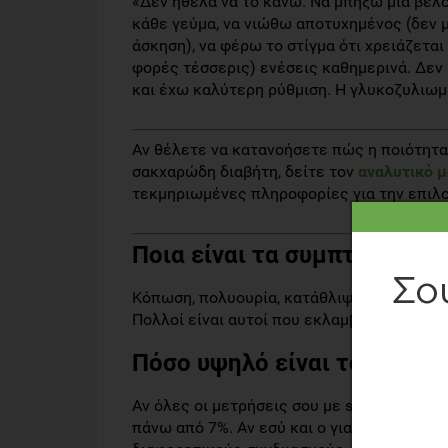
«Δεν ήθελα να το κάνω. Να μπήξω μια βελό
κάθε γεύμα, να νιώθω αποτυχημένος (δεν μ
άσκηση), να φέρω το στίγμα ότι χρειάζετα
φορές τέσσερις) ενέσεις καθημερινά. Δεν 
και έχω καλύτερη ρύθμιση. Η γλυκοζυλιωμέ
Αν θέλετε να κατανοήσετε πώς η ποιότητα
σακχαρώδη διαβήτη, δείτε τον
αναλυτικό μ
τεκμηριωμένες πληροφορίες για την επιλο
Ποια είναι τα συμπτώματα τ
Κόπωση, πολυουρία, κατάθλιψη, έλλειψη εν
Πολλοί είναι αυτοί που εκλαμβάνουν τα σ
Πόσο υψηλό είναι το υψηλό
Αν όλες οι μετρήσεις σου με stick σακχάρ
πάνω από 7%. Αν εσύ και ο γιατρός σου δο