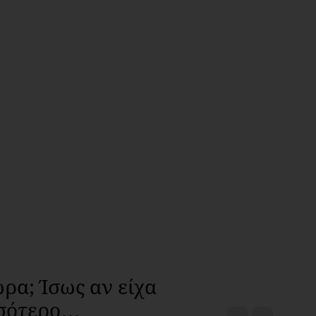
ώρα; Ίσως αν είχα
σσότερο…