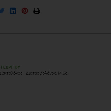
American Diabetes Association, Εκδόσεις Βαγιονέκη-Β. Καραμάνος,
 ΓΕΩΡΓΊΟΥ
Διαιτολόγος - Διατροφολόγος, M.Sc.