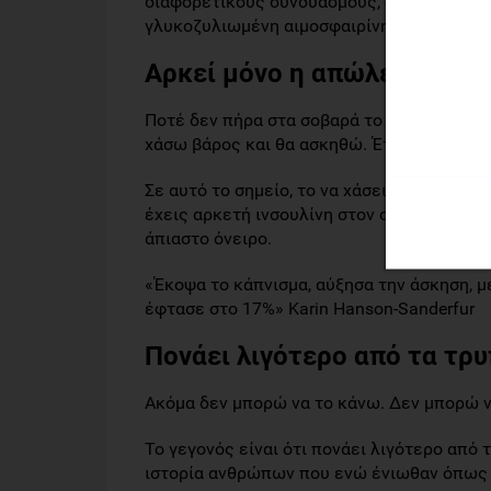
διαφορετικούς συνδυασμούς, σε διαφορετικ
γλυκοζυλιωμένη αιμοσφαιρίνη εξακολουθούν
Αρκεί μόνο η απώλεια βάρου
Ποτέ δεν πήρα στα σοβαρά το πρόβλημα το
χάσω βάρος και θα ασκηθώ. Έτσι, δε θα χρε
Σε αυτό το σημείο, το να χάσεις βάρος και
έχεις αρκετή ινσουλίνη στον οργανισμό σο
άπιαστο όνειρο.
«Έκοψα το κάπνισμα, αύξησα την άσκηση, μ
έφτασε στο 17%» Karin Hanson-Sanderfur
Πονάει λιγότερο από τα τρ
Ακόμα δεν μπορώ να το κάνω. Δεν μπορώ ν
Το γεγονός είναι ότι πονάει λιγότερο από
ιστορία ανθρώπων που ενώ ένιωθαν όπως εσ