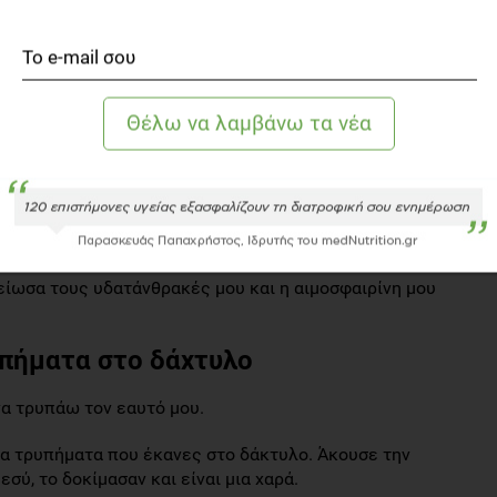
ές δόσεις και παρ’ όλα αυτά το σάκχαρα και η
 να είναι σε υψηλά επίπεδα, τότε χρειάζεσαι ινσουλίνη.
ς και η άσκηση;
υ διαβήτη μου στο παρελθόν, τώρα όμως θα το κάνω. Θα
ιαστώ ινσουλίνη.
 να ασκηθείς ίσως να μην επαρκεί. Μπορεί απλά να μην
υ. Μην καταστρέφεις την υγεία σου κυνηγώντας ένα
είωσα τους υδατάνθρακές μου και η αιμοσφαιρίνη μου
υπήματα στο δάχτυλο
α τρυπάω τον εαυτό μου.
 τα τρυπήματα που έκανες στο δάκτυλο. Άκουσε την
ύ, το δοκίμασαν και είναι μια χαρά.