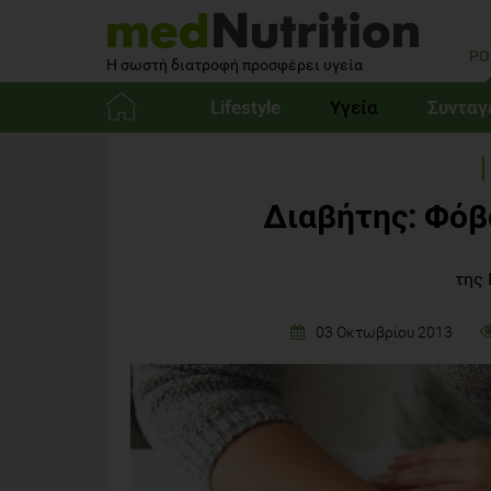
PO
Η σωστή διατροφή προσφέρει υγεία
Lifestyle
Υγεία
Συνταγ
Αρχική
Διαβήτης: Φόβ
της 
03 Οκτωβρίου 2013