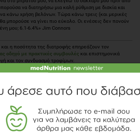
να στο μπράτσο μου, να ελέγχω το σάκχαρο μου πριν από
πορούσα να διατηρήσω μια καλή ρύθμιση με δισκία και
ι να κάνω χρήση βελόνων. Τώρα κάνω τρεις (και μερικές
θα μπορούσε να γίνει πιο εύκολο. Οι ενέσεις δεν πονούν
νη μου; 6.1-6.4%» Jim Connors
 και η ποσότητα της διατροφής επηρεάζουν τον
ας οδηγό με πρακτικές συμβουλές
και επιστημονικά
γή και τον συνδυασμό τροφίμων.
ης έλλειψης ινσουλίνης;
εργητικότητας, κακοκεφιά, ανησυχία, ευερεθιστότητα.
υμπτώματα αυτά ως φυσικό επόμενο της γήρανσης.
 σάκχαρο;
ου είναι πάνω από 130 mg/dl και η γλυκοζυλιωμένη σου
κιμάσατε όλα τα αντιδιαβητικά δισκία και σκευάσματα με