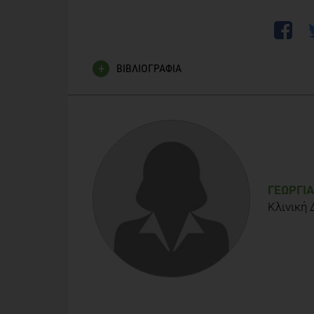
ΒΙΒΛΙΟΓΡΑΦΙΑ
Fast Facts Ινσουλίνη και Σακχαρώδης Διαβήτης: 
Δημήτρης Σαπουντζάκης
ΓΕΩΡΓΊΑ
Κλινική 