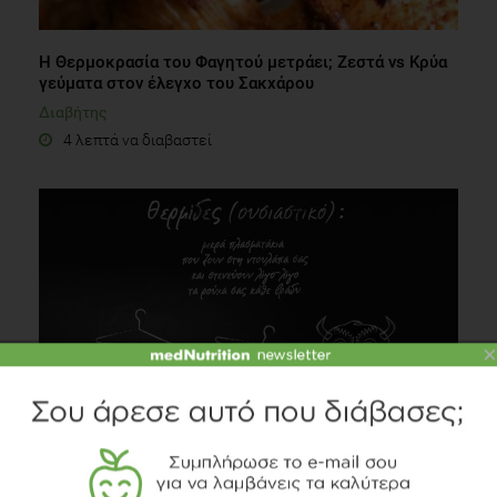
Η Θερμοκρασία του Φαγητού μετράει; Ζεστά vs Κρύα
γεύματα στον έλεγχο του Σακχάρου
Διαβήτης
4 λεπτά να διαβαστεί
×
Γιατί οι θερμίδες έχουν τόσο κακή φήμη;
Δίαιτα