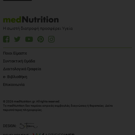
Η σωστή διατροφή προσφέρει Υγεία
Ποιοι Είμαστε
Συντακτική Ομάδα
Διαιτολογικά Γραφεία
e- Βιβλιοθήκη
Επικοινωνία
© 2026 medNutrition.gr. All rights reserved.
Το medNutrition δεν παρέχει ιατρικές συμβουλές, διαγνώσεις ή θεραπείες.
Δείτε
περισσότερες πληροφορίες
.
DESIGN: