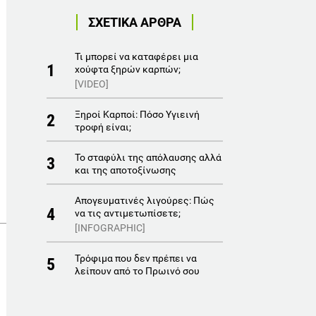
ΣΧΕΤΙΚΑ ΑΡΘΡΑ
Τι μπορεί να καταφέρει μια
1
χούφτα ξηρών καρπών;
[VIDEO]
Ξηροί Καρποί: Πόσο Υγιεινή
2
τροφή είναι;
Το σταφύλι της απόλαυσης αλλά
3
και της αποτοξίνωσης
Απογευματινές λιγούρες: Πώς
4
να τις αντιμετωπίσετε;
[INFOGRAPHIC]
Τρόφιμα που δεν πρέπει να
5
λείπουν από το Πρωινό σου