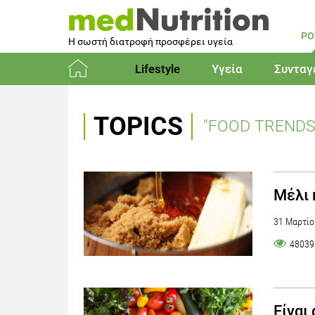
PO
Η σωστή διατροφή προσφέρει υγεία
Lifestyle
Υγεία
Συνταγ
Αρχική
TOPICS
"FOOD TRENDS
Μέλι 
31 Μαρτίο
48039
Είναι