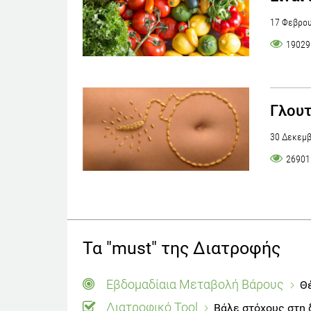
17 Φεβρου
19029
Γλουτ
30 Δεκεμβ
26901
Τα "must" της Διατροφής
Εβδομαδίαια Μεταβολή Βάρους
Θέ
Διατροφικό Tool
Βάλε στόχους στη 