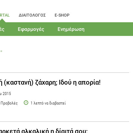
RTAL
ΔΙΑΙΤΟΛΟΓΟΣ
E-SHOP
ές
Εφαρμογές
Ενημέρωση
"
ή (καστανή) ζάχαρη; Ιδού η απορία!
υ 2015
 Προβολές
1 λεπτό να διαβαστεί
 αρκετά αλκαλική η δίαιτά σου;