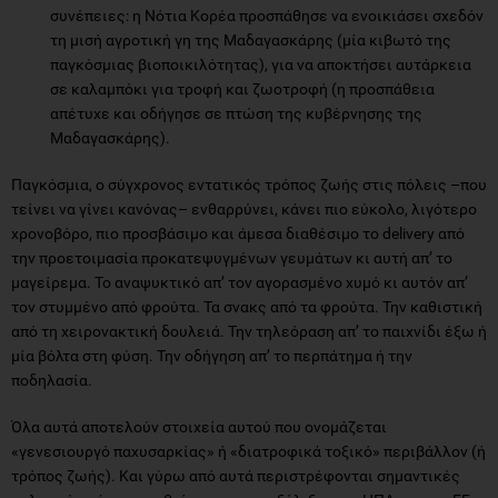
συνέπειες: η Νότια Κορέα προσπάθησε να ενοικιάσει σχεδόν
τη μισή αγροτική γη της Μαδαγασκάρης (μία κιβωτό της
παγκόσμιας βιοποικιλότητας), για να αποκτήσει αυτάρκεια
σε καλαμπόκι για τροφή και ζωοτροφή (η προσπάθεια
απέτυχε και οδήγησε σε πτώση της κυβέρνησης της
Μαδαγασκάρης).
Παγκόσμια, ο σύγχρονος εντατικός τρόπος ζωής στις πόλεις –που
τείνει να γίνει κανόνας– ενθαρρύνει, κάνει πιο εύκολο, λιγότερο
χρονοβόρο, πιο προσβάσιμο και άμεσα διαθέσιμο το delivery από
την προετοιμασία προκατεψυγμένων γευμάτων κι αυτή απ’ το
μαγείρεμα. Το αναψυκτικό απ’ τον αγορασμένο χυμό κι αυτόν απ’
τον στυμμένο από φρούτα. Τα σνακς από τα φρούτα. Την καθιστική
από τη χειρονακτική δουλειά. Την τηλεόραση απ’ το παιχνίδι έξω ή
μία βόλτα στη φύση. Την οδήγηση απ’ το περπάτημα ή την
ποδηλασία.
Όλα αυτά αποτελούν στοιχεία αυτού που ονομάζεται
«γενεσιουργό παχυσαρκίας» ή «διατροφικά τοξικό» περιβάλλον (ή
τρόπος ζωής). Και γύρω από αυτά περιστρέφονται σημαντικές