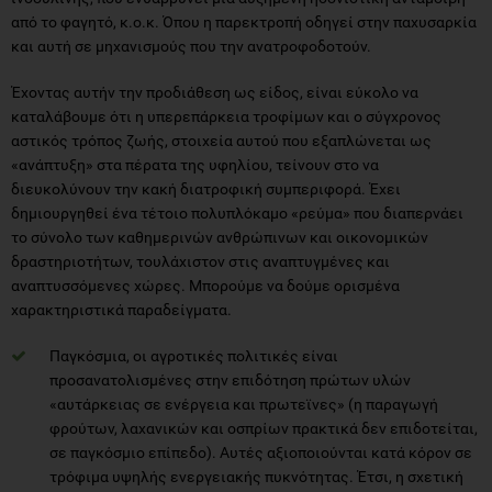
από το φαγητό, κ.ο.κ. Όπου η παρεκτροπή οδηγεί στην παχυσαρκία
και αυτή σε μηχανισμούς που την ανατροφοδοτούν.
Έχοντας αυτήν την προδιάθεση ως είδος, είναι εύκολο να
καταλάβουμε ότι η υπερεπάρκεια τροφίμων και ο σύγχρονος
αστικός τρόπος ζωής, στοιχεία αυτού που εξαπλώνεται ως
«ανάπτυξη» στα πέρατα της υφηλίου, τείνουν στο να
διευκολύνουν την κακή διατροφική συμπεριφορά. Έχει
δημιουργηθεί ένα τέτοιο πολυπλόκαμο «ρεύμα» που διαπερνάει
το σύνολο των καθημερινών ανθρώπινων και οικονομικών
δραστηριοτήτων, τουλάχιστον στις αναπτυγμένες και
αναπτυσσόμενες χώρες. Μπορούμε να δούμε ορισμένα
χαρακτηριστικά παραδείγματα.
Παγκόσμια, οι αγροτικές πολιτικές είναι
προσανατολισμένες στην επιδότηση πρώτων υλών
«αυτάρκειας σε ενέργεια και πρωτεϊνες» (η παραγωγή
φρούτων, λαχανικών και οσπρίων πρακτικά δεν επιδοτείται,
σε παγκόσμιο επίπεδο). Αυτές αξιοποιούνται κατά κόρον σε
τρόφιμα υψηλής ενεργειακής πυκνότητας. Έτσι, η σχετική