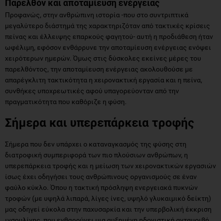
Παρελθόν και αποταμίευση ενέργειας
Προφανώς, στην ανθρώπινη ιστορία -που στο συντριπτικά
μεγαλύτερο διάστημά της χαρακτηριζόταν από τακτικές κρίσεις
πείνας και έλλειψης επαρκούς φαγητού- αυτή η προδιάθεση ήταν
ωφέλιμη, εφόσον ενθάρρυνε την αποταμίευση ενέργειας ενόψει
χειρότερων ημερών. Όμως στις δύσκολες εκείνες μέρες του
παρελθόντος, την αποταμίευση ενέργειας ακολουθούσε με
απαρέγκλιτη τακτικότητα η χειρονακτική εργασία και η πείνα,
συνθήκες υποχρεωτικές αφού υπαγορεύονταν από την
πραγματικότητα που καθόριζε η φύση.
Σήμερα και υπερεπάρκεια τροφής
Σήμερα που δεν υπάρχει ο καταναγκασμός της φύσης στη
διατροφική συμπεριφορά των πιο πλούσιων ανθρώπων, η
υπερεπάρκεια τροφής και η μείωση των χειρονακτικών εργασιών
ίσως έχει οδηγήσει τους ανθρώπινους οργανισμούς σε έναν
φαύλο κύκλο. Όπου η τακτική πρόσληψη ενεργειακά πυκνών
τροφών (με υψηλά λιπαρά, λίγες ίνες, υψηλό γλυκαιμικό δείκτη)
μας οδηγεί εύκολα στην παχυσαρκία και την υπερβολική έκκριση
ινσουλίνης, που ενθαρρύνει μια αυξημένη ηδονιστική ανταμοιβή