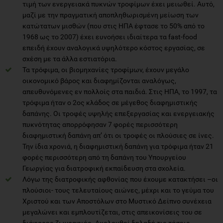
τιμή των ενεργειακά πυκνών τροφίμων έχει μειωθεί. Αυτό,
μαζί με την πραγματική αποπληθωρισμένη μείωση των
κατώτατων μισθών (που στις ΗΠΑ έφτασε το 50% από το
1968 ως το 2007) έχει ευνοήσει ιδιαίτερα τα fast-food
επειδή έχουν αναλογικά υψηλότερο κόστος εργασίας, σε
σχέση με τα άλλα εστιατόρια.
Τα τρόφιμα, οι βιομηχανίες τροφίμων, έχουν μεγάλο
οικονομικό βάρος και διαφημίζονται αναλόγως,
απευθυνόμενες εν πολλοίς στα παιδιά. Στις ΗΠΑ, το 1997, τα
τρόφιμα ήταν ο 2ος κλάδος σε μέγεθος διαφημιστικής
δαπάνης. Οι τροφές υψηλής επεξεργασίας και ενεργειακής
πυκνότητας απορρόφησαν 7 φορές περισσότερη
διαφημιστική δαπάνη απ’ ότι οι τροφές οι πλούσιες σε ίνες.
Την ίδια χρονιά, η διαφημιστική δαπάνη για τρόφιμα ήταν 21
φορές περισσότερη από τη δαπάνη του Υπουργείου
Γεωργίας για διατροφική εκπαίδευση στα σχολεία.
Λόγω της διατροφικής αφθονίας που έχουμε κατακτήσει –οι
πλούσιοι- τους τελευταίους αιώνες, μέχρι και το γεύμα του
Χριστού και των Αποστόλων στο Μυστικό Δείπνο συνέχεια
μεγαλώνει και εμπλουτίζεται, στις απεικονίσεις του σε
διάφορες ζωγραφιές. Ακολουθεί δηλαδή τις τάσεις