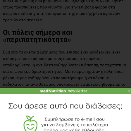
πολιτικές μάχες που βρίσκονται σε εξέλιξη στις ΗΠΑ και την ΕΕ,
όπως προσπάθειες που γίνονται για την επιβολή φόρου στα
αναψυκτικά και για τη διασφάλιση της παροχής μόνο υγιεινών
τροφών στα σχολεία.
Οι πόλεις σήμερα και
«περιπατητικότητα»
Ένα από τα σχετικά ζητήματα που επίσης έχει αναδειχθεί, έχει
σχέση με τους τρόπους με τους οποίους στις πόλεις
αποθαρρύνεται ή αντίθετα ενθαρρύνεται η άσκηση, το περπάτημα
και οι φυσικές δραστηριότητες. Με το ερώτημα, αν η πόλη όπου
μένουμε μας ενθαρρύνει να περπατήσουμε ή να κάνουμε
ποδήλατο ή αν αντίθετα μας υποχρεώνει να μετακινηθούμε με το
×
αυτοκίνητο. Αν μας παρέχει ασφάλεια να κινηθούμε, αν μας
παρέχει αντικίνητρα (όπως το να υπάρχουν super-market εκτός
πόλης, όπου η πρόσβαση είναι εφικτή μόνο με αυτοκίνητο), αν μας
παρέχει χώρους πρασίνου στους οποίους να μπορούμε να
περπατήσουμε και τα παιδιά να παίξουν, κ.ά. Συνθήκες που με μία
λέξη έχουν ονομαστεί «περιπατητικότητα» (walkability). Θα
αναφερθούμε στο επόμενο άρθρο σε αυτήν.