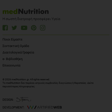
Η σωστή διατροφή προσφέρει Υγεία
Ποιοι Είμαστε
Συντακτική Ομάδα
Διαιτολογικά Γραφεία
e- Βιβλιοθήκη
Επικοινωνία
© 2026 medNutrition.gr. All rights reserved.
Το medNutrition δεν παρέχει ιατρικές συμβουλές, διαγνώσεις ή θεραπείες.
Δείτε
περισσότερες πληροφορίες
.
DESIGN:
DEVELOPMENT: