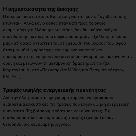
Η σημαντικότητα της άσκησης
Η άσκηση απαιτεί κόπο. Και είναι γνωστό πως «τ’ αγαθά κόποις
κτώνται». Αλλά εάν ο κόπος ήταν κάτι προς το οποίο
αναμφισβήτητα βλέπουμε ως είδος, δεν θα υπήρχε ανάγκη
υπενθύμισης αυτού μέσω σοφών παροιμιών. Εξάλλου, το σώμα
μας κατ’ αρχάς αντιστέκεται στη μείωση του βάρους του, αφού
όταν μειωθεί η πρόσληψη τροφής ενεργοποιούνται
προσαρμοστικοί νευρο-ενδοκρινικοί μηχανισμοί που αυξάνουν την
όρεξη και μειώνουν τη μεταβολική δραστηριότητα (βλ.
Μόρτογλου Α., στο «Παχυσαρκία: Μύθος και Πραγματικότητα»,
ΕΛΙΓΑΣΤ).
Τροφές υψηλής ενεργειακής πυκνότητας
Από την άλλη, είμαστε προγραμματισμένοι να βρίσκουμε
εξαιρετικά ελκυστικές τις τροφές που έχουν υψηλή ενεργειακή
πυκνότητα. Τις βρίσκουμε νόστιμες και εύγευστες. Τις
επιθυμούμε τόσο, που ορισμένες τροφές (ζάχαρη) έχουν
θεωρηθεί ως και εξαρτησιογόνες.