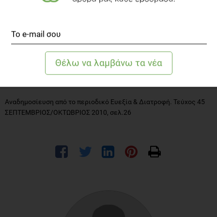
Προς το παρόν αξίζει ν’ αναρωτηθούμε αν η πόλη μας, μας
ενθαρρύνει να περπατάμε ή αν αντίθετα μας ενθαρρύνει συνεχώς
να οδηγούμε. Και να σκεφτούμε ότι είναι πια σαφές για την
επιστήμη πως αυτό έχει μεγάλη κι άμεση σχέση με την
παχυσαρκία, με την υγεία μας και των παιδιών μας. Και με τα
μακροπρόθεσμα οικονομικά μας, ως άτομα, οικογένειες και
χώρες.
Αναδημοσίευση από το περιοδικό Ευεξία & Διατροφή. Τεύχος 45
ΣΕΠΤΕΜΒΡΙΟΣ/ΟΚΤΩΒΡΙΟΣ 2010, σελ.26