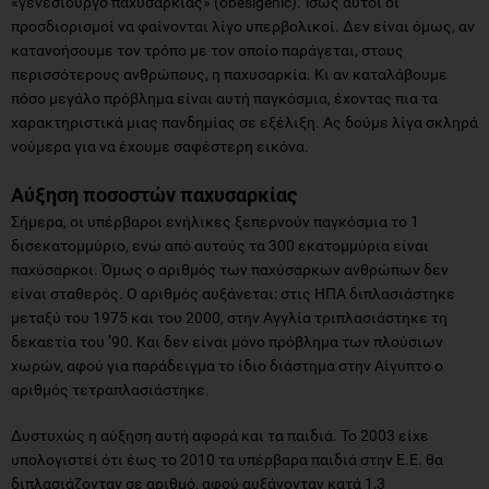
«γενεσιουργό παχυσαρκίας» (obesigenic). Ίσως αυτοί οι
προσδιορισμοί να φαίνονται λίγο υπερβολικοί. Δεν είναι όμως, αν
κατανοήσουμε τον τρόπο με τον οποίο παράγεται, στους
περισσότερους ανθρώπους, η παχυσαρκία. Κι αν καταλάβουμε
πόσο μεγάλο πρόβλημα είναι αυτή παγκόσμια, έχοντας πια τα
χαρακτηριστικά μιας πανδημίας σε εξέλιξη. Ας δούμε λίγα σκληρά
νούμερα για να έχουμε σαφέστερη εικόνα.
Αύξηση ποσοστών παχυσαρκίας
Σήμερα, οι υπέρβαροι ενήλικες ξεπερνούν παγκόσμια το 1
δισεκατομμύριο, ενώ από αυτούς τα 300 εκατομμύρια είναι
παχύσαρκοι. Όμως ο αριθμός των παχύσαρκων ανθρώπων δεν
είναι σταθερός. Ο αριθμός αυξάνεται: στις ΗΠΑ διπλασιάστηκε
μεταξύ του 1975 και του 2000, στην Αγγλία τριπλασιάστηκε τη
δεκαετία του ’90. Και δεν είναι μόνο πρόβλημα των πλούσιων
χωρών, αφού για παράδειγμα το ίδιο διάστημα στην Αίγυπτο ο
αριθμός τετραπλασιάστηκε.
Δυστυχώς η αύξηση αυτή αφορά και τα παιδιά. Το 2003 είχε
υπολογιστεί ότι έως το 2010 τα υπέρβαρα παιδιά στην Ε.Ε. θα
διπλασιάζονταν σε αριθμό, αφού αυξάνονταν κατά 1,3