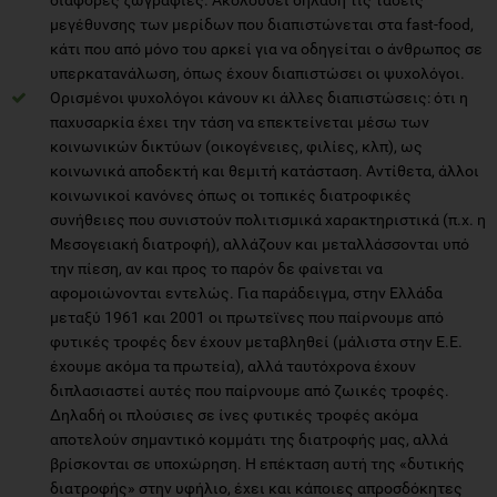
μεγέθυνσης των μερίδων που διαπιστώνεται στα fast-food,
κάτι που από μόνο του αρκεί για να οδηγείται ο άνθρωπος σε
υπερκατανάλωση, όπως έχουν διαπιστώσει οι ψυχολόγοι.
Ορισμένοι ψυχολόγοι κάνουν κι άλλες διαπιστώσεις: ότι η
παχυσαρκία έχει την τάση να επεκτείνεται μέσω των
κοινωνικών δικτύων (οικογένειες, φιλίες, κλπ), ως
κοινωνικά αποδεκτή και θεμιτή κατάσταση. Αντίθετα, άλλοι
κοινωνικοί κανόνες όπως οι τοπικές διατροφικές
συνήθειες που συνιστούν πολιτισμικά χαρακτηριστικά (π.χ. η
Μεσογειακή διατροφή), αλλάζουν και μεταλλάσσονται υπό
την πίεση, αν και προς το παρόν δε φαίνεται να
αφομοιώνονται εντελώς. Για παράδειγμα, στην Ελλάδα
μεταξύ 1961 και 2001 οι πρωτεϊνες που παίρνουμε από
φυτικές τροφές δεν έχουν μεταβληθεί (μάλιστα στην Ε.Ε.
έχουμε ακόμα τα πρωτεία), αλλά ταυτόχρονα έχουν
διπλασιαστεί αυτές που παίρνουμε από ζωικές τροφές.
Δηλαδή οι πλούσιες σε ίνες φυτικές τροφές ακόμα
αποτελούν σημαντικό κομμάτι της διατροφής μας, αλλά
βρίσκονται σε υποχώρηση. Η επέκταση αυτή της «δυτικής
διατροφής» στην υφήλιο, έχει και κάποιες απροσδόκητες