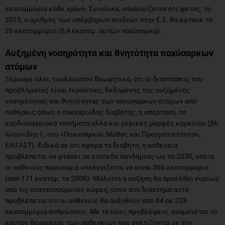
εκατομμύρια κάθε χρόνο. Συνολικά, υπολογιζόταν ότι φέτος, το
2010, ο αριθμός των υπέρβαρων παιδιών στην Ε.Ε. θα έφτανε τα
26 εκατομμύρια (6,4 εκατομ. αυτών παχύσαρκα).
Αυξημένη νοσηρότητα και θνητότητα παχύσαρκων
ατόμων
Ξέρουμε όλοι, τουλάχιστον θεωρητικά, ότι οι διαστάσεις του
προβλήματος είναι τεράστιες, δεδομένης της αυξημένης
νοσηρότητας και θνητότητας των παχύσαρκων ατόμων από
παθήσεις όπως ο σακχαρώδης διαβήτης, η υπέρταση, τα
καρδιοαγγειακά νοσήματα αλλά και μερικές μορφές καρκίνου (βλ.
Ιωαννίδης Ι., στο «Παχυσαρκία: Μύθος και Πραγματικότητα»,
ΕΛΙΓΑΣΤ). Ειδικά σε ότι αφορά το διαβήτη, η ασθένεια
προβλέπεται να φτάσει σε επίπεδα πανδημίας ως το 2030, οπότε
οι ασθενείς παγκόσμια υπολογίζεται να είναι 366 εκατομμύρια
(από 171 εκατομ. το 2000). Μάλιστα η αύξηση θα προέλθει κυρίως
από τις αναπτυσσόμενες χώρες, όπου στο διάστημα αυτό
προβλέπεται ότι οι ασθενείς θα αυξηθούν από 84 σε 228
εκατομμύρια ανθρώπους. Με τέτοιες προβλέψεις, αναμένεται το
κόστος θεραπείας των ασθενειών που σχετίζονται με την