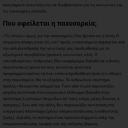
παχυσαρκία να εκτοξευτεί σε δυσβάσταχτα για τις κοινωνίες και
τις οικονομίες επίπεδα.
Που οφείλεται η παχυσαρκία;
«Τις πταίει» όμως για την παχυσαρκία; Που βρίσκεται η λύση; Η
σύγχρονη άποψη είναι ότι, κατ’ αρχήν, η παχυσαρκία παράγεται από
την αλληλεπίδραση της γενετικής μας προδιάθεσης με το
εξωτερικό περιβάλλον (φυσικό, κοινωνικό, κλπ). Ο
«συνηθισμένος» άνθρωπος (δεν αναφέρομαι δηλαδή σε ειδικές
περιπτώσεις) φαίνεται πως γεννιέται γενετικά
προγραμματισμένος να έχει κάποια προδιάθεση προς ό,τι οδηγεί
στην παχυσαρκία. Να το εξηγήσω. Το ανθρώπινο «σύστημα
όρεξης» θεωρείται ασύμμετρο. Γιατί από τη μία παρουσιάζει
μεγάλη αντίσταση στο ενεργειακό έλλειμμα (δηλαδή στην
πρόσληψη λιγότερων θερμίδων απ’ όσες καίμε, μέσω δίαιτας ή
άσκησης). Ενώ από την άλλη, δεν παρουσιάζει αντίσταση στο
ενεργειακό πλεόνασμα (μέσω υπερκατανάλωσης ή καθιστικής
ζωής). Δηλαδή, το σύστημα είναι προκατειλημμένο υπέρ της
υπερκατανάλωσης τροφής και της αύξησης βάρους.