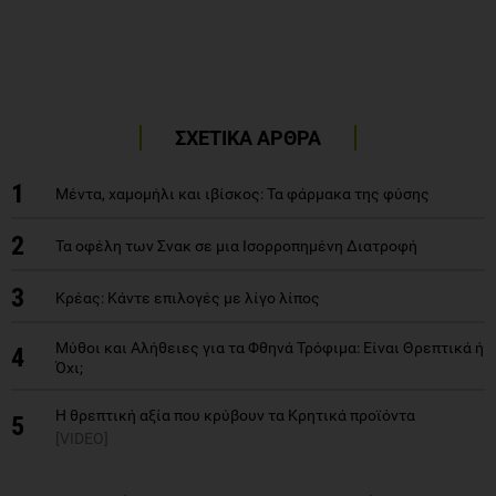
ΣΧΕΤΙΚΑ ΑΡΘΡΑ
1
Μέντα, χαμομήλι και ιβίσκος: Τα φάρμακα της φύσης
2
Τα οφέλη των Σνακ σε μια Ισορροπημένη Διατροφή
3
Κρέας: Κάντε επιλογές με λίγο λίπος
Μύθοι και Αλήθειες για τα Φθηνά Τρόφιμα: Είναι Θρεπτικά ή
4
Όχι;
Η θρεπτική αξία που κρύβουν τα Κρητικά προϊόντα
5
[VIDEO]