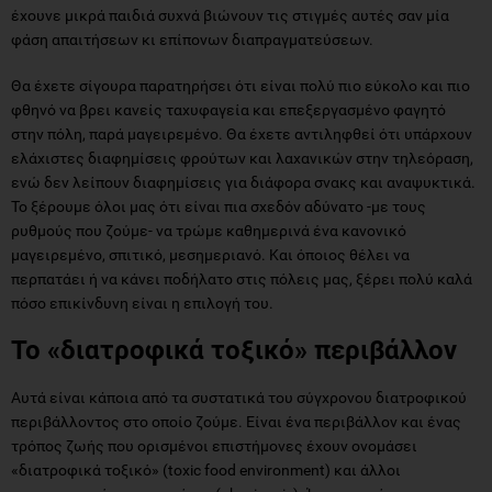
έχουνε μικρά παιδιά συχνά βιώνουν τις στιγμές αυτές σαν μία
φάση απαιτήσεων κι επίπονων διαπραγματεύσεων.
Θα έχετε σίγουρα παρατηρήσει ότι είναι πολύ πιο εύκολο και πιο
φθηνό να βρει κανείς ταχυφαγεία και επεξεργασμένο φαγητό
στην πόλη, παρά μαγειρεμένο. Θα έχετε αντιληφθεί ότι υπάρχουν
ελάχιστες διαφημίσεις φρούτων και λαχανικών στην τηλεόραση,
ενώ δεν λείπουν διαφημίσεις για διάφορα σνακς και αναψυκτικά.
Το ξέρουμε όλοι μας ότι είναι πια σχεδόν αδύνατο -με τους
ρυθμούς που ζούμε- να τρώμε καθημερινά ένα κανονικό
μαγειρεμένο, σπιτικό, μεσημεριανό. Και όποιος θέλει να
περπατάει ή να κάνει ποδήλατο στις πόλεις μας, ξέρει πολύ καλά
πόσο επικίνδυνη είναι η επιλογή του.
Το «διατροφικά τοξικό» περιβάλλον
Αυτά είναι κάποια από τα συστατικά του σύγχρονου διατροφικού
περιβάλλοντος στο οποίο ζούμε. Είναι ένα περιβάλλον και ένας
τρόπος ζωής που ορισμένοι επιστήμονες έχουν ονομάσει
«διατροφικά τοξικό» (toxic food environment) και άλλοι