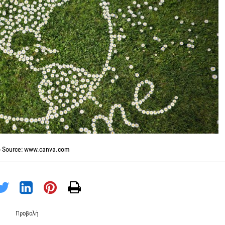
 Source: www.canva.com
Προβολή