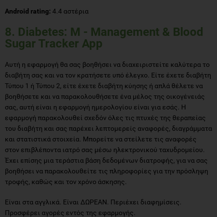
Android rating:
4.4 αστέρια
8. Diabetes: M - Management & Blood
Sugar Tracker App
Αυτή η εφαρμογή θα σας βοηθήσει να διαχειριστείτε καλύτερα το
διαβήτη σας και να τον κρατήσετε υπό έλεγχο. Είτε έχετε διαβήτη
Τύπου 1 ή Τύπου 2, είτε έχετε διαβήτη κύησης ή απλά θέλετε να
βοηθήσετε και να παρακολουθήσετε ένα μέλος της οικογένειάς
σας, αυτή είναι η εφαρμογή ημερολογίου είναι για εσάς. Η
εφαρμογή παρακολουθεί σχεδόν όλες τις πτυχές της θεραπείας
του διαβήτη και σας παρέχει λεπτομερείς αναφορές, διαγράμματα
και στατιστικά στοιχεία. Μπορείτε να στείλετε τις αναφορές
στον επιβλέποντα ιατρό σας μέσω ηλεκτρονικού ταχυδρομείου.
Έχει επίσης μια τεράστια βάση δεδομένων διατροφής, για να σας
βοηθήσει να παρακολουθείτε τις πληροφορίες για την πρόσληψη
τροφής, καθώς και τον χρόνο άσκησης.
Είναι στα αγγλικά. Είναι ΔΩΡΕΑΝ. Περιέχει διαφημίσεις.
Προσφέρει αγορές εντός της εφαρμογής.