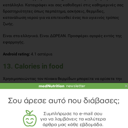
κατάλληλο. Καταγράφει και σας καθοδηγεί στις καθημερινές σας
δραστηριότητες όπως περπάτημα, ασκήσεις, θερμίδες,
κατανάλωση νερού για να επιτευχθεί ένας πιο υγιεινός τρόπος
ζωής.
Είναι στα ελληνικά. Είναι ΔΩΡΕΑΝ. Προσφέρει αγορές εντός της
εφαρμογής.
Android rating:
4.1 αστέρια
13. Calories in food
Χρησιμοποιώντας τον πίνακα θερμίδων μπορείτε να ορίσετε την
×
ενεργειακή αξία των πιο δημοφιλών ειδών διατροφής και
μαγειρεμένων τροφίμων. Επίσης, μπορείτε να μάθετε και να
διορθώσετε την καθημερινή σας κατανάλωση τροφής! Ο γενικός
κατάλογος περιλαμβάνει τις πληροφορίες για την
περιεκτικότητα σε ενέργεια, υδατάνθρακες, πρωτεΐνες και λίπη
στα 100 γραμμάρια τροφής. Η ενεργειακή αξία εκφράζεται σε
kilocalories (kcal). Η εφαρμογή περιέχει περισσότερα από 8700