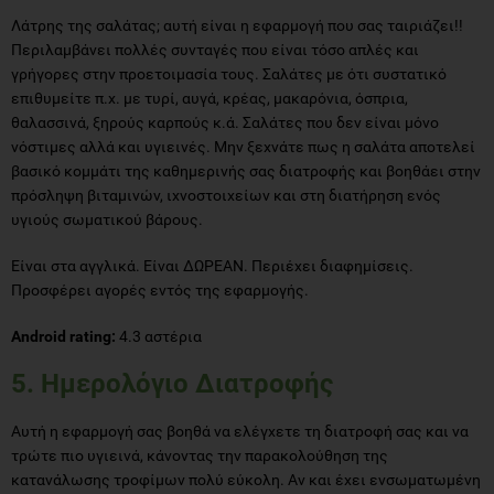
Λάτρης της σαλάτας; αυτή είναι η εφαρμογή που σας ταιριάζει!!
Περιλαμβάνει πολλές συνταγές που είναι τόσο απλές και
γρήγορες στην προετοιμασία τους. Σαλάτες με ότι συστατικό
επιθυμείτε π.χ. με τυρί, αυγά, κρέας, μακαρόνια, όσπρια,
θαλασσινά, ξηρούς καρπούς κ.ά. Σαλάτες που δεν είναι μόνο
νόστιμες αλλά και υγιεινές. Μην ξεχνάτε πως η σαλάτα αποτελεί
βασικό κομμάτι της καθημερινής σας διατροφής και βοηθάει στην
πρόσληψη βιταμινών, ιχνοστοιχείων και στη διατήρηση ενός
υγιούς σωματικού βάρους.
Είναι στα αγγλικά. Είναι ΔΩΡΕΑΝ. Περιέχει διαφημίσεις.
Προσφέρει αγορές εντός της εφαρμογής.
Android rating:
4.3 αστέρια
5. Ημερολόγιο Διατροφής
Αυτή η εφαρμογή σας βοηθά να ελέγχετε τη διατροφή σας και να
τρώτε πιο υγιεινά, κάνοντας την παρακολούθηση της
κατανάλωσης τροφίμων πολύ εύκολη. Αν και έχει ενσωματωμένη