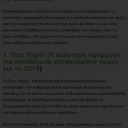
Προσπάθησα και ελπίζω να τα κατάφερα να συγκεντρώσω τις
καλύτερες εφαρμογές διατροφής για να σας διευκολύνω σε αυτή
σας την αναζήτηση. Η επιλογή τους έγινε με βάση τις κριτικές
που έχουν, τη βαθμολογία τους, το πλήθος των ατόμων που τις
έχει κατεβάσει, την αξιοπιστία τους και πόσο εύχρηστες είναι
στην καθημερινότητα ενός ατόμου!
1. Πιες Νερό! (Η καλύτερη εφαρμογή
για υπενθύμιση κατανάλωσης νερού
για το 2019
)
To Πιες Νερό! - Υπενθύμιση και Καταγραφή Ενυδάτωσης,
καταγράφει την καθημερινή σας πρόσληψη σε νερό και σας
υπενθυμίζει να πιείτε νερό ώστε να διασφαλίσετε σωστά επίπεδα
ενυδάτωσης. Η υπενθύμιση πόσης νερού σας βοηθά να
διαμορφώσετε υγιεινές συνήθειες μέσω πρακτικών αφυπνίσεων
και πολλών άλλων χρήσιμων εργαλείων.
Είναι στα ελληνικά. Είναι δωρεάν αλλά προσφέρει αγορές εντός