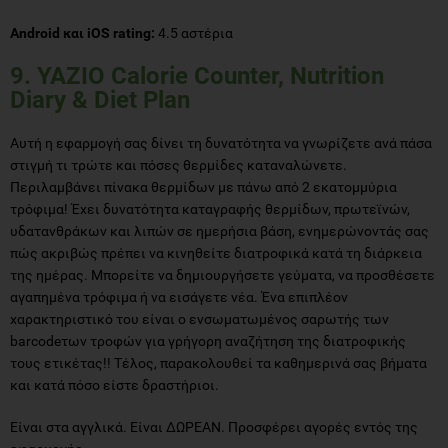
Android και iOS rating:
4.5 αστέρια
9. YAZIO Calorie Counter, Nutrition
Diary & Diet Plan
Αυτή η εφαρμογή σας δίνει τη δυνατότητα να γνωρίζετε ανά πάσα
στιγμή τι τρώτε και πόσες θερμίδες καταναλώνετε.
Περιλαμβάνει πίνακα θερμίδων με πάνω από 2 εκατομμύρια
τρόφιμα! Έχει δυνατότητα καταγραφής θερμίδων, πρωτεϊνών,
υδατανθράκων και λιπών σε ημερήσια βάση, ενημερώνοντάς σας
πώς ακριβώς πρέπει να κινηθείτε διατροφικά κατά τη διάρκεια
της ημέρας. Μπορείτε να δημιουργήσετε γεύματα, να προσθέσετε
αγαπημένα τρόφιμα ή να εισάγετε νέα. Ένα επιπλέον
χαρακτηριστικό του είναι ο ενσωματωμένος σαρωτής των
barcodeτων τροφών για γρήγορη αναζήτηση της διατροφικής
τους ετικέτας!! Τέλος, παρακολουθεί τα καθημερινά σας βήματα
και κατά πόσο είστε δραστήριοι.
Είναι στα αγγλικά. Είναι ΔΩΡΕΑΝ. Προσφέρει αγορές εντός της