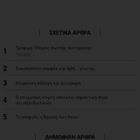
ΣΧΕΤΙΚΑ ΑΡΘΡΑ
Τρόφιμα: Οδηγός σωστής συντήρησης
1
[VIDEO]
2
Σοκολατένιο σουφλέ και light... γίνεται;
3
Κλιματική Αλλαγή και Διατροφή
Ο στιγμιαίος καφές αποτελεί σημαντική πηγή
4
αντιοξειδωτικών
5
Το σταφύλι, η Βρώση των Θεών
ΔΗΜΟΦΙΛΗ ΑΡΘΡΑ