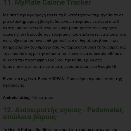
11. MyPlate Calorie Tracker
Με αυτή την εφαρμογή έχετε τη δυνατότητα να περιηγηθείτε σε
μια ολοκληρωμένη βάση δεδομένων τροφίμων με πάνω από 2
εκατομμύρια αντικείμενα, να χρησιμοποιήσετε τον εύχρηστο
σαρωτή των barcode των τροφίμων που επιλέγετε, να αποκτήστε
έναν εξατομικευμένο καθημερινό στόχο θερμίδων βάσει των
πληροφοριών του προφίλ σας, να παρακολουθήσετε το βάρος και
την πρόοδό σας με την πάροδο του χρόνου, να παρακολουθήσετε
εύκολα την πρόσληψη νερού και την καθημερινή σας
δραστηριότητα με την αυτόματη ενσωμάτωση στο Google Fit.
Είναι στα αγγλικά. Είναι ΔΩΡΕΑΝ. Προσφέρει αγορές εντός της
εφαρμογής.
Android rating:
4.6 αστέρια
12. Διαχειριστής υγείας - Pedometer,
απώλεια βάρους
Το Health Pal σας βοηθά να διατηρείτε το σώμα σας υγιές και