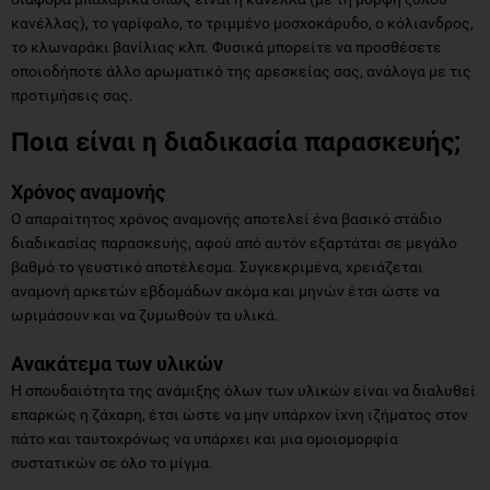
κανέλλας), το γαρίφαλο, το τριμμένο μοσχοκάρυδο, ο κόλιανδρος,
το κλωναράκι βανίλιας κλπ. Φυσικά μπορείτε να προσθέσετε
οποιοδήποτε άλλο αρωματικό της αρεσκείας σας, ανάλογα με τις
προτιμήσεις σας.
Ποια είναι η διαδικασία παρασκευής;
Χρόνος αναμονής
Ο απαραίτητος χρόνος αναμονής αποτελεί ένα βασικό στάδιο
διαδικασίας παρασκευής, αφού από αυτόν εξαρτάται σε μεγάλο
βαθμό το γευστικό αποτέλεσμα. Συγκεκριμένα, χρειάζεται
αναμονή αρκετών εβδομάδων ακόμα και μηνών έτσι ώστε να
ωριμάσουν και να ζυμωθούν τα υλικά.
Ανακάτεμα των υλικών
Η σπουδαιότητα της ανάμιξης όλων των υλικών είναι να διαλυθεί
επαρκώς η ζάχαρη, έτσι ώστε να μην υπάρχον ίχνη ιζήματος στον
πάτο και ταυτοχρόνως να υπάρχει και μια ομοιομορφία
συστατικών σε όλο το μίγμα.