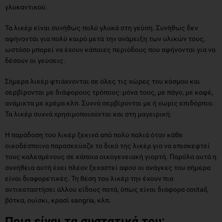
γλυκαντικού.
Τα λικέρ είναι συνήθως πολύ γλυκά στη γεύση. Συνήθως δεν
αφήνονται για πολύ καιρό μετά την ανάμειξη των υλικών τους,
ωστόσο μπορεί να έχουν κάποιες περιόδους που αφήνονται για να
δέσουν οι γεύσεις.
Σήμερα λικέρ φτιάχνονται σε όλες τις χώρες του κόσμου και
σερβίρονται με διάφορους τρόπους: μόνα τους, με πάγο, με καφέ,
ανάμικτα με κρέμα κλπ. Συχνά σερβίρονται με ή χωρίς επιδόρπιο.
Τα λικέρ συχνά χρησιμοποιούνται και στη μαγειρική.
Η παράδοση του λικέρ ξεκινά από πολύ παλιά όταν κάθε
οικοδέσποινα παρασκεύαζε το δικό της λικέρ για να επισκεφτεί
τους καλεσμένους σε κάποια οικογενειακή γιορτή. Παρόλα αυτά η
συνήθεια αυτή έχει πλέον ξεχαστεί αφού οι ανάγκες του σήμερα
είναι διαφορετικές. Τη θέση του λικέρ την έχουν πια
αντικαταστήσει άλλου είδους ποτά, όπως είναι διάφορα coctail,
βότκα, ουίσκι, κρασί sangria, κλπ.
Ποια είναι τα συστατικά του;