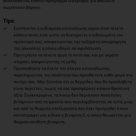
ακολουθείται κάποιο πρόγραμμα διατροφής για απώλεια
σωματικού βάρους.
Tips:
Συστήνεται η ενδιάμεση κατανάλωση νερού όταν πίνετε
κάποιο ποτό, έτσι ώστε να διατηρείτε ενυδατωμένο τον
οργανισμό σας, αποφεύγοντας την αυξημένη απορρόφηση
της αλκοόλης η οποία οδηγεί σε αφυδάτωση.
Προτιμήστε να πίνετε αργά το ποτό σας και με γεμάτο
στομάχι, αποφεύγοντας τη μέθη.
Προσπαθήστε να έχετε τον έλεγχο κατανάλωσης,
παρατηρώντας την ποσότητα που προσθέτετε κάθε φορά στο
ποτήρι σας. Μην ξεχνάτε ότι οι θερμίδες που θα προσλάβετε
είναι περιττές, χωρίς να σας προσφέρουν κάποια θρεπτική
αξία. Συγκεκριμένα, τα λικέρ δεν περιέχουν ποσότητες
βιταμινών από τα φρούτα που περιλαμβάνονται σε αυτά, μιας
και από τη θερμική επεξεργασία που έχει προηγηθεί έχουν
καταστραφεί και ειδικά η βιταμίνη C, η οποία θεωρείται μια
θερμοευαίσθητη βιταμίνη.