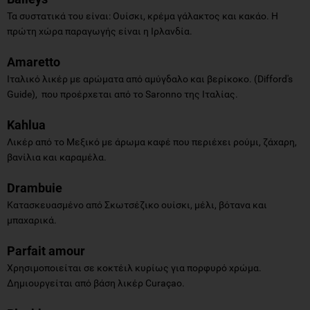
Τα συστατικά του είναι: Ουίσκι, κρέμα γάλακτος και κακάο. Η
πρώτη χώρα παραγωγής είναι η Ιρλανδία.
Amaretto
Ιταλικό λικέρ με αρώματα από αμύγδαλο και βερίκοκο. (Difford's
Guide), που προέρχεται από το Saronno της Ιταλίας.
Kahlua
Λικέρ από το Μεξικό με άρωμα καφέ που περιέχει ρούμι, ζάχαρη,
βανίλια και καραμέλα.
Drambuie
Κατασκευασμένο από Σκωτσέζικο ουίσκι, μέλι, βότανα και
μπαχαρικά.
Parfait amour
Χρησιμοποιείται σε κοκτέιλ κυρίως για πορφυρό χρώμα.
Δημιουργείται από βάση λικέρ Curaçao.