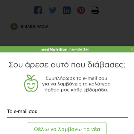
ΒΙΒΛΙΟΓΡΑΦΙΑ
http://www.gastronomos.gr/gr/
×
Σύνδεσμος Ελληνικών Παραγωγών, Αποσταγμάτων,
Αλκοολούχων Ποτών (ΣΕΑΟΠ)
http://www.seaop.gr
ΘΕΟΔΏΡΑ ΔΉΜΟΥ
BSc, Διαιτολόγος-Διατροφολόγος