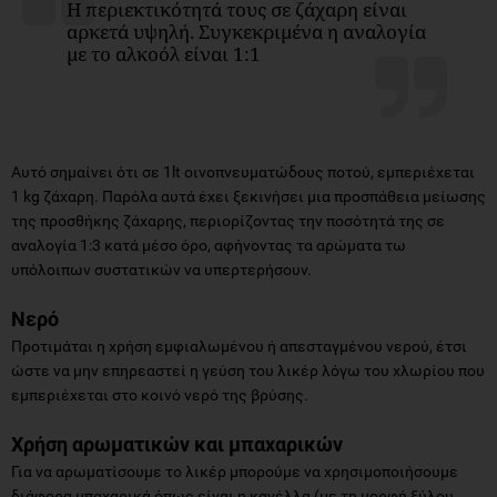
Η περιεκτικότητά τους σε ζάχαρη είναι
αρκετά υψηλή. Συγκεκριμένα η αναλογία
με το αλκοόλ είναι 1:1
Αυτό σημαίνει ότι σε 1lt οινοπνευματώδους ποτού, εμπεριέχεται
1 kg ζάχαρη. Παρόλα αυτά έχει ξεκινήσει μια προσπάθεια μείωσης
της προσθήκης ζάχαρης, περιορίζοντας την ποσότητά της σε
αναλογία 1:3 κατά μέσο όρο, αφήνοντας τα αρώματα τω
υπόλοιπων συστατικών να υπερτερήσουν.
Νερό
Προτιμάται η χρήση εμφιαλωμένου ή απεσταγμένου νερού, έτσι
ώστε να μην επηρεαστεί η γεύση του λικέρ λόγω του χλωρίου που
εμπεριέχεται στο κοινό νερό της βρύσης.
Χρήση αρωματικών και μπαχαρικών
Για να αρωματίσουμε το λικέρ μπορούμε να χρησιμοποιήσουμε
διάφορα μπαχαρικά όπως είναι η κανέλλα (με τη μορφή ξύλου