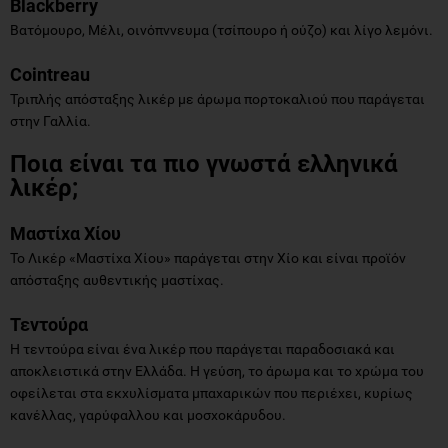
Blackberry
Βατόμουρο, Μέλι, οινόπννευμα (τσίπουρο ή ούζο) και λίγο λεμόνι.
Cointreau
Τριπλής απόσταξης λικέρ με άρωμα πορτοκαλιού που παράγεται
στην Γαλλία.
Ποια είναι τα πιο γνωστά ελληνικά
λικέρ;
Μαστίχα Χίου
Το Λικέρ «Μαστίχα Χίου» παράγεται στην Χίο και είναι προϊόν
απόσταξης αυθεντικής μαστίχας.
Τεντούρα
Η τεντούρα είναι ένα λικέρ που παράγεται παραδοσιακά και
αποκλειστικά στην Ελλάδα. Η γεύση, το άρωμα και το χρώμα του
οφείλεται στα εκχυλίσματα μπαχαρικών που περιέχει, κυρίως
κανέλλας, γαρύφαλλου και μοσχοκάρυδου.