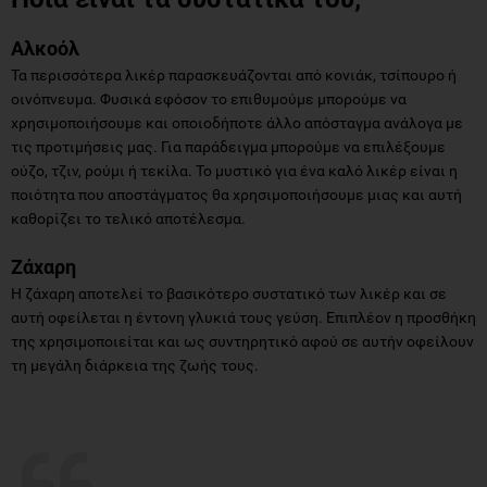
Αλκοόλ
Τα περισσότερα λικέρ παρασκευάζονται από κονιάκ, τσίπουρο ή
οινόπνευμα. Φυσικά εφόσον το επιθυμούμε μπορούμε να
χρησιμοποιήσουμε και οποιοδήποτε άλλο απόσταγμα ανάλογα με
τις προτιμήσεις μας. Για παράδειγμα μπορούμε να επιλέξουμε
ούζο, τζιν, ρούμι ή τεκίλα. Το μυστικό για ένα καλό λικέρ είναι η
ποιότητα που αποστάγματος θα χρησιμοποιήσουμε μιας και αυτή
καθορίζει το τελικό αποτέλεσμα.
Ζάχαρη
Η ζάχαρη αποτελεί το βασικότερο συστατικό των λικέρ και σε
αυτή οφείλεται η έντονη γλυκιά τους γεύση. Επιπλέον η προσθήκη
της χρησιμοποιείται και ως συντηρητικό αφού σε αυτήν οφείλουν
τη μεγάλη διάρκεια της ζωής τους.