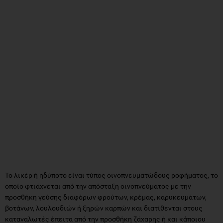
Το λικέρ ή ηδύποτο είναι τύπος οινοπνευματώδους ροφήματος, το
οποίο φτιάχνεται από την απόσταξη οινοπνεύματος με την
προσθήκη γεύσης διαφόρων φρούτων, κρέμας, καρυκευμάτων,
βοτάνων, λουλουδιών ή ξηρών καρπών και διατίθενται στους
καταναλωτές έπειτα από την προσθήκη ζάχαρης ή και κάποιου