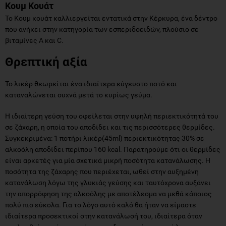
Κουμ Κουάτ
Το Κουμ κουάτ καλλιεργείται εντατικά στην Κέρκυρα, ένα δέντρο
που ανήκει στην κατηγορία των εσπεριδοειδών, πλούσιο σε
βιταμίνες Α και C.
Θρεπτική αξία
Το λικέρ θεωρείται ένα ιδιαίτερα εύγευστο ποτό και
καταναλώνεται συχνά μετά το κυρίως γεύμα.
Η ιδιαίτερη γεύση του οφείλεται στην υψηλή περιεκτικότητά του
σε ζάχαρη, η οποία του αποδίδει και τις περισσότερες θερμίδες.
Συγκεκριμένα: 1 ποτήρι λικέρ(45ml) περιεκτικότητας 30% σε
αλκοόλη αποδίδει περίπου 160 kcal. Παρατηρούμε ότι οι θερμίδες
είναι αρκετές για μία σχετικά μικρή ποσότητα κατανάλωσης. Η
ποσότητα της ζάχαρης που περιέχεται, ωθεί στην αυξημένη
κατανάλωση λόγω της γλυκιάς γεύσης και ταυτόχρονα αυξάνει
την απορρόφηση της αλκοόλης με αποτέλεσμα να μεθά κάποιος
πολύ πιο εύκολα. Για το λόγο αυτό καλό θα ήταν να είμαστε
ιδιαίτερα προσεκτικοί στην κατανάλωσή του, ιδιαίτερα όταν