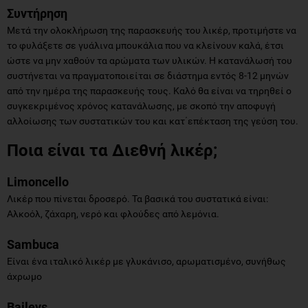
Συντήρηση
Μετά την ολοκλήρωση της παρασκευής του λικέρ, προτιμήστε να
το φυλάξετε σε γυάλινα μπουκάλια που να κλείνουν καλά, έτσι
ώστε να μην χαθούν τα αρώματα των υλικών. Η κατανάλωσή του
συστήνεται να πραγματοποιείται σε διάστημα εντός 8-12 μηνών
από την ημέρα της παρασκευής τους. Καλό θα είναι να τηρηθεί ο
συγκεκριμένος χρόνος κατανάλωσης, με σκοπό την αποφυγή
αλλοίωσης των συστατικών του και κατ΄επέκταση της γεύση του.
Ποια είναι τα Διεθνή λικέρ;
Limoncello
Λικέρ που πίνεται δροσερό. Τα βασικά του συστατικά είναι:
Αλκοόλ, ζάχαρη, νερό και φλούδες από λεμόνια.
Sambuca
Είναι ένα ιταλικό λικέρ με γλυκάνισο, αρωματισμένο, συνήθως
άχρωμο
Baileys