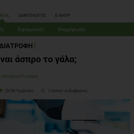
RTAL
ΔΙΑΙΤΟΛΟΓΟΣ
E-SHOP
ές
Εφαρμογές
Ενημέρωση
ΔΙΑΤΡΟΦΗ
ίναι άσπρο το γάλα;
υ Μιχάλη Ρισσάκη
1 λεπτό να διαβαστεί
20106 Προβολές