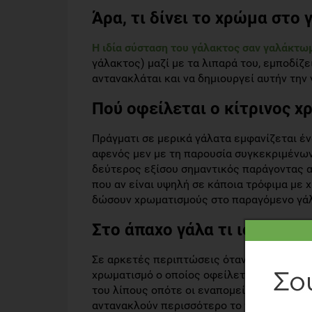
Άρα, τι δίνει το χρώμα στο 
Η ιδία σύσταση του γάλακτος σαν γαλάκτω
γάλακτος) μαζί με τα λιπαρά του, εμποδί
αντανακλάται και να δημιουργεί αυτήν την
Πού οφείλεται ο κίτρινος χ
Πράγματι σε μερικά γάλατα εμφανίζεται έ
αφενός μεν με τη παρουσία συγκεκριμένων 
δεύτερος εξίσου σημαντικός παράγοντας
που αν είναι υψηλή σε κάποια τρόφιμα με χ
δώσουν χρωματισμούς στο παραγόμενο γά
Στο άπαχο γάλα τι ισχύει;
Σε αρκετές περιπτώσεις όταν αγοράζουμε
χρωματισμό ο οποίος οφείλεται ακριβώς 
του λίπους οπότε οι εναπομείναντες πρωτ
αντανακλούν περισσότερο το γαλάζιο τμήμ