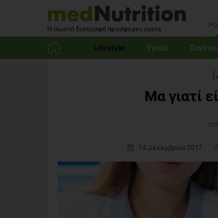
PO
Η σωστή διατροφή προσφέρει υγεία
Lifestyle
Υγεία
Συνταγ
Αρχική
Μα γιατί ε
το
14 Δεκεμβρίου 2017