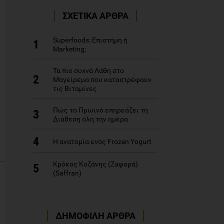
ΣΧΕΤΙΚΑ ΑΡΘΡΑ
Superfoods: Επιστήμη ή
1
Marketing;
Τα πιο συχνά Λάθη στο
2
Μαγείρεμα που καταστρέφουν
τις Βιταμίνες
Πώς το Πρωινό επηρεάζει τη
3
Διάθεση όλη την ημέρα
4
Η ανατομία ενός Frozen Yogurt
Κρόκος Κοζάνης (Ζαφορά)
5
(Saffran)
ΔΗΜΟΦΙΛΗ ΑΡΘΡΑ