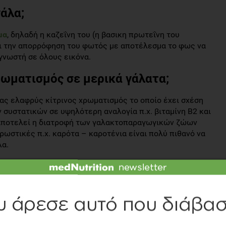
γάλα;
μα
, δηλαδή η καζεΐνη του (η βασικη πρωτεΐνη του
ζει την απορρόφηση του φωτός με αποτέλεσμα το φως να
 γνωστή σε όλους εικόνα.
ρωματισμός σε μερικά γάλατα;
νας ελαφρύς κίτρινος χρωματισμός το οποίο έχει σχέση
συστατικών σε υψηλότερη αναλογία π.χ. βιταμίνη Β2 και
 αποτελεί η διατροφή των γαλακτοπαραγωγικών ζώων
ρωστικές π.χ. καρότα – καροτένια είναι πολύ πιθανό να
λα.
 άπαχο γάλα βλέπουμε έναν ελαφρύ πράσινο- μπλε
στο γεγονός της απομάκρυνσης των λιποσφαιρίων δηλαδή
εΐνες ( καζεΐνης) απορροφούν όλα τα χρώματα και
α από το φάσμα.