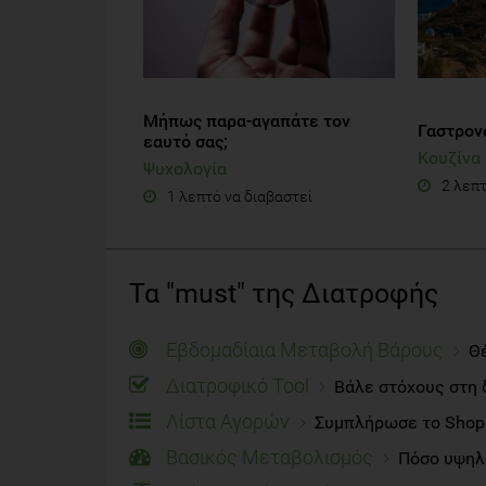
Μήπως παρα-αγαπάτε τον
Γαστρονο
εαυτό σας;
Κουζίνα
Ψυχολογία
2 λεπτ
1 λεπτό να διαβαστεί
Τα "must" της Διατροφής
Εβδομαδίαια Μεταβολή Βάρους
Θέ
Διατροφικό Tool
Βάλε στόχους στη 
Λίστα Αγορών
Συμπλήρωσε το Shoppi
Βασικός Μεταβολισμός
Πόσο υψηλό