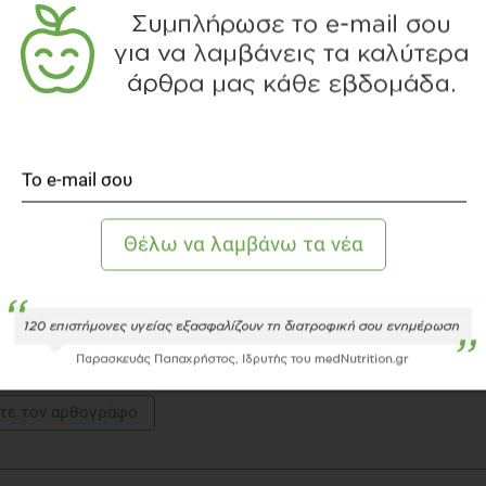
Σ ΡΙΣΣΆΚΗΣ
γος Τροφίμων, M.Sc.
ς Ρισσάκης είναι Τεχνολόγος Τροφίμων με
ιακές σπουδές ( M.Sc with distinction) στην
λογία καθώς και στην Διαχείριση Ποιότητας ( M.Sc
c Quality Management). Εργάζεται σε διάφορες εταιρείες
 καθώς και στο επιστημονικό τμήμα του medNutrition σε
έματα ποιότητας, ασφάλειας και τεχνολογίας τροφίμων .
τε τoν αρθογράφο