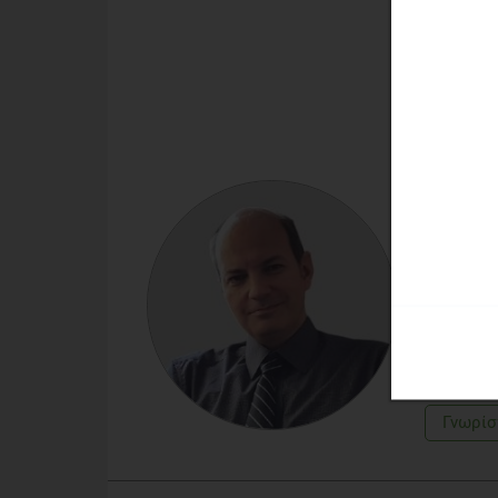
ΜΙΧΆΛΗ
Τεχνολό
Ο Μιχάλη
μεταπτυχ
Βιοτεχνο
Strategi
τροφίμων
ειδικά θ
Γνωρίσ