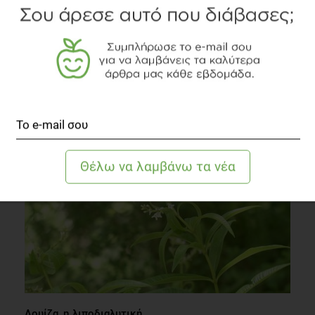
VIDEO
Συνταγή για υγιεινή μαγειρίτσα
Συστάσεις Διατροφής
1 λεπτό να διαβαστεί
Λουίζα, η λιποδιαλυτική