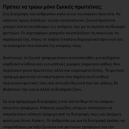
Πρέπει να τρώω μόνο ζωικές πρωτεϊνες;
Στη διατροφή του ανθρώπου καλό είναι να υπάρχει ποικιλία. Αν
κάποιος όμως επιλέγει να μην καταναλώνει ζωικά προϊόντα
μπορεί άνετα να καλύψει τις ανάγκες του με το σωστό συνδυασμό
φυτικών. Οι χορτοφάγοι μπορούν να επιλέξουν τη σόγια και τα
παράγωγά της, όπως το τοφού ή κάποια δημητριακά πρωινού για
να καλύψουν πιο εύκολα τις ανάγκες τους.
Δυστυχώς τα ζωικά τρόφιμα έχουν ενοχοποιηθεί για αυξημένο
καρδιακό κίνδυνο και για κάποιες μορφές καρκίνου καθώς δεν
περιέχουν μόνο πρωτεϊνες αλλά και κορεσμένο λίπος. Τα φυτικά
τρόφιμα φαίνεται να υπερτερούν στο σημείο αυτό καθώς
περιέχουν φυτικές ίνες και αντιοξειδωτικά που όχι απλώς δε
βλάπτουν την υγεία αλλά τη διασφαλίζουν.
Σε ένα πρόγραμμα διατροφής είναι πάντα θεμιτό να υπάρχει
ποικιλία τροφίμων. Κάποιες μερίδες ατόμων επιλέγουν να
αποκλείσουν κάποια τρόφιμα από τη διατροφή τους και ακόμα η
φύση μας δίνει λύσεις. Οι άνθρωποι με μικτή διατροφή πρέπει να
ισοροπήσουν μεταξύ ζωικών και φυτικών τροφίμων για την