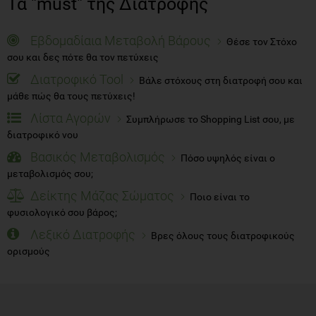
Τα "must" της Διατροφής
Εβδομαδίαια Μεταβολή Βάρους
Θέσε τον Στόχο
σου και δες πότε θα τον πετύχεις
Διατροφικό Tool
Βάλε στόχους στη διατροφή σου και
μάθε πώς θα τους πετύχεις!
Λίστα Αγορών
Συμπλήρωσε το Shopping List σου, με
διατροφικό νου
Βασικός Μεταβολισμός
Πόσο υψηλός είναι ο
μεταβολισμός σου;
Δείκτης Μάζας Σώματος
Ποιο είναι το
φυσιολογικό σου βάρος;
Λεξικό Διατροφής
Βρες όλους τους διατροφικούς
ορισμούς