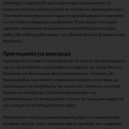
ξυδόνερο (1 μέρος ξύδι και 3 μέρη νερό) και μουλιάστε τα
λαχανικά για λίγα λεπτά ή ξεπλύντε τα απλά σε τρεχούμενο νερό.
Στην περίπτωση που έχουν χώμα στη φλούδα μπορεί να χρειαστεί
να την ξύσετε ελαφρά με μία βούρτσα. Είναι σημαντικό να μην
αφήνετε τα λαχανικά να μουλιάσουν για πολλή ώρα στο νερό,
καθώς θα χαθεί μεγάλο μέρος των υδατοδιαλυτών βιταμινών που
περιέχουν.
Προετοιμασία για μαγείρεμα
Προτιμήστε να κόψετε τα λαχανικά με το χέρι σε μεγάλα κομμάτια
και όχι με λεπίδα σε μικρά, καθώς στα σημεία της τομής θα γίνει
οξείδωση και θα χάσουμε θρεπτικά συστατικά. Επιπλέον, θα
δημιουργηθούν και πολλές επιφάνειες έκθεσης στον αέρα, με
αποτέλεσμα την υποβάθμιση του λαχανικού. Επιπλέον, μία καλή
λύση είναι να κόβουμε τη σαλάτα αμέσως πριν την
καταναλώσουμε (είτε σε μεγάλα, είτε και σε πιο μικρά κομμάτια)
για να μη μένει εκτεθειμένη στον αέρα.
Αξιοποιείστε στο μαγείρεμα ακόμα και μέρη του λαχανικού που
συνήθως πετάτε, όπως τα φύλλα από το παντζάρι και το φρέσκο