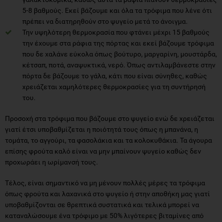
5-8 βαθμούς. Εκεί βάζουμε και όλα τα τρόφιμα που λένε ότι
πρέπει να διατηρηθούν στο ψυγείο μετά το άνοιγμα.
Την υψηλότερη θερμοκρασία που φτάνει μέχρι 15 βαθμούς
την έχουμε στα ράφια της πόρτας και εκεί βάζουμε τρόφιμα
που δε χαλάνε εύκολα όπως βούτυρο, μαργαρίνη, μουστάρδα,
κέτσαπ, ποτά, αναψυκτικά, νερό. Όπως αντιλαμβάνεστε στην
πόρτα δε βάζουμε το γάλα, κάτι που είναι σύνηθες, καθώς
χρειάζεται χαμηλότερες θερμοκρασίες για τη συντήρησή
του.
Προσοχή στα τρόφιμα που βάζουμε στο ψυγείο ενώ δε χρειάζεται
γιατί έτσι υποβαθμίζεται η ποιότητά τους όπως η μπανάνα, η
τομάτα, το αγγούρι, τα φασολάκια και τα κολοκυθάκια. Τα άγουρα
επίσης φρούτα καλό είναι να μην μπαίνουν ψυγείο καθώς δεν
προχωράει η ωρίμανσή τους.
Τέλος, είναι σημαντικό να μη μένουν πολλές μέρες τα τρόφιμα
όπως φρούτα και λαχανικά στο ψυγείο ή στην αποθήκη μας γιατί
υποβαθμίζονται σε θρεπτικά συστατικά και τελικά μπορεί να
καταναλώσουμε ένα τρόφιμο με 50% λιγότερες βιταμίνες από