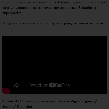
αυτές που είχε όταν το αγοράσαμε! Επομένως, είναι προτιμότερο
να πηγαίνουμε περισσότερες φορές μέσα στην εβδομάδα στο
supermarket.
Μπορείτε να δείτε το χρονικό της εκπομπής στο παρακάτω video:
Κανάλι:
ΑΝΤ1
Εκπομπή:
Υγεία πάνω απ' όλα
Δημοσιογράφος:
Φωτεινή Γεωργίου