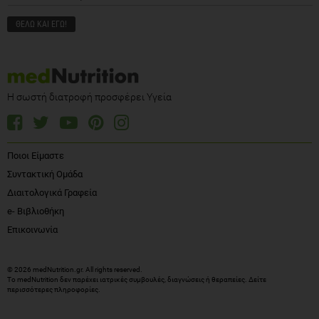
Η σωστή διατροφή προσφέρει Υγεία
Ποιοι Είμαστε
Συντακτική Ομάδα
Διαιτολογικά Γραφεία
e- Βιβλιοθήκη
Επικοινωνία
© 2026 medNutrition.gr. All rights reserved.
Το medNutrition δεν παρέχει ιατρικές συμβουλές, διαγνώσεις ή θεραπείες.
Δείτε
περισσότερες πληροφορίες
.