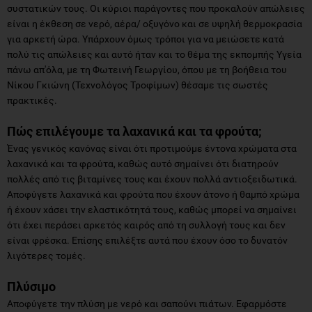
συστατικών τους. Οι κύριοι παράγοντες που προκαλούν απώλειες
είναι η έκθεση σε νερό, αέρα/ οξυγόνο και σε υψηλή θερμοκρασία
για αρκετή ώρα. Υπάρχουν όμως τρόποι για να μειώσετε κατά
πολύ τις απώλειες και αυτό ήταν και το θέμα της εκπομπής Υγεία
πάνω απ'όλα, με τη Φωτεινή Γεωργίου, όπου με τη βοήθεια του
Νίκου Γκιώνη (Τεχνολόγος Τροφίμων) θέσαμε τις σωστές
πρακτικές.
Πώς επιλέγουμε τα λαχανικά και τα φρούτα;
Ένας γενικός κανόνας είναι ότι προτιμούμε έντονα χρώματα στα
λαχανικά και τα φρούτα, καθώς αυτό σημαίνει ότι διατηρούν
πολλές από τις βιταμίνες τους και έχουν πολλά αντιοξειδωτικά.
Αποφύγετε λαχανικά και φρούτα που έχουν άτονο ή θαμπό χρώμα
ή έχουν χάσει την ελαστικότητά τους, καθώς μπορεί να σημαίνει
ότι έχει περάσει αρκετός καιρός από τη συλλογή τους και δεν
είναι φρέσκα. Επίσης επιλέξτε αυτά που έχουν όσο το δυνατόν
λιγότερες τομές.
Πλύσιμο
Αποφύγετε την πλύση με νερό και σαπούνι πιάτων. Εφαρμόστε