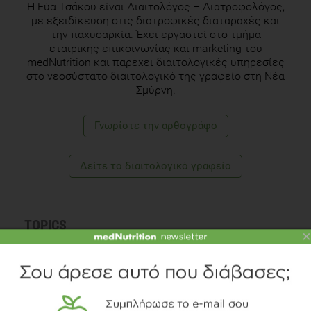
Η Εύα Τσάκου είναι Διαιτολόγος – Διατροφολόγος,
με εξειδίκευση στις διατροφικές διαταραχές και
την παχυσαρκία. Έχει εργαστεί στο τμήμα
εταιρικής επικοινωνίας και marketing του
medNutrition και παρέχει διαιτολογικές υπηρεσίες
στο νεοσύστατο διαιτολογικό της γραφείο στη Νέα
Σμύρνη.
Γνωρίστε την αρθογράφο
Δείτε το διαιτολογικό γραφείο
TOPICS
×
ΛΑΧΑΝΙΚΑ
ΦΡΟΥΤΑ
ΒΙΤΑΜΙΝΕΣ
ΣΥΜΒΟΥΛΕΣ
VIDEO