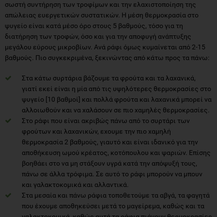
σωστή συντήρηση των τροφίμων και την ελαχιστοποίηση της
απώλειας ευεργετικών συστατικών. Η μέση θερμοκρασία στο
ψυγείο είναι κατά μέσο όρο στους 5 βαθμούς, τόσο για τη
διατήρηση των τροφών, όσο και για την αποφυγή ανάπτυξης
μεγάλου εύρους μικροβίων. Ανά ράφι όμως κυμαίνεται από 2-15
βαθμούς. Πιο συγκεκριμένα, ξεκινώντας από κάτω προς τα πάνω:
Στα κάτω συρτάρια βάζουμε τα φρούτα και τα λαχανικά,
γιατί εκεί είναι η μία από τις υψηλότερες θερμοκρασίες στο
ψυγείο [10 βαθμοί] και πολλά φρούτα και λαχανικά μπορεί να
αλλοιωθούν και να χαλάσουν σε πιο χαμηλές θερμοκρασίες.
Στο ράφι που είναι ακριβώς πάνω από το συρτάρι των
φρούτων και λαχανικών, εχουμε την πιο χαμηλή
θερμοκρασία 2 βαθμούς, γιαυτό και είναι ιδανικό για την
αποθήκευση ωμού κρέατος, κοτόπουλου και ψαριών. Επίσης
βοηθάει στο να μη στάξουν υγρά κατά την απόψυξή τους,
πάνω σε άλλα τρόφιμα. Σε αυτό το ράφι μπορούν να μπουν
και γαλακτοκομικά και αλλαντικά.
Στα μεσαία και πάνω ράφια τοποθετούμε τα αβγά, τα φαγητά
που έχουμε αποθηκεύσει μετά το μαγείρεμα, καθώς και τα
γαλακτοκομικά, καθώς αυτά τα ράφια πιάνουν θερμοκρασίες