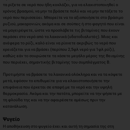
τα ρίξετε σε νερό που ήδη κοχλάζει, για να ελαχιστοποιηθεί ο
χρόνος βρασμού, να μην τα βράσετε πολύ και να μην πετάξετε το
νερό που περισσεύει. Μπορείτε να το αξιοποιήσετε στο βράσιμο
ρυζιού, μακαρονιών, ακόμα και σε σούπες ή στο φαγητό που είναι
να μαγειρέψετε, ώστε να προσλάβετε τις βιταμίνες που έχουν
περάσει στο νερό από τα λαχανικά (υδατοδιαλυτές). Μιας και
ανέφερα το ρύζι, καλό είναι να ρίχνετε ακριβώς το νερό που
χρειάζεται για να βράσει (περίπου 2,5φλ νερό για 1φλ ρύζι),
καθώς εάν το σουρώσετε τα χάσετε μεγάλο μέρος της θειαμίνης
που περιέχει, σημαντικής βιταμίνης του συμπλέγματος B.
Προτιμήστε να βράσετε τα λαχανικά ολόκληρα και να τα κόψετε
μετά, εφόσον το επιθυμείτε για να ελαχιστοποιήσετε την
επιφάνεια που έρχεται σε επαφή με το νερό και την υψηλή
θερμοκρασία. Ακόμα και την πατάτα, μπορείτε να την ψήσετε με
τη φλούδα της και να την αφαιρέσετε αμέσως πριν την
κατανάλωση.
Ψυγείο
Η αποθήκευση στο ψυγείο έχει και αυτή τη σημασία της στη