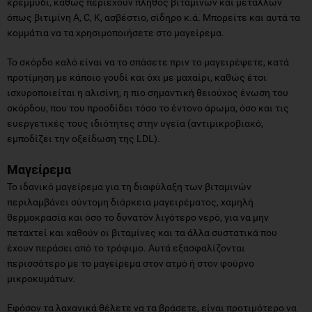
κρεμμύδι, καθώς περιέχουν πλήθος βιταμινών και μετάλλων
όπως βιτιμίνη Α, C, K, ασβέστιο, σίδηρο κ.ά. Μπορείτε και αυτά τα
κομμάτια να τα χρησιμοποιήσετε στο μαγείρεμα.
Το σκόρδο καλό είναι να το σπάσετε πριν το μαγειρέψετε, κατά
προτίμηση με κάποιο γουδί και όχι με μαχαίρι, καθώς έτσι
ισχυροποιείται η αλισίνη, η πιο σημαντική θειούχος ένωση του
σκόρδου, που του προσδίδει τόσο το έντονο άρωμα, όσο και τις
ευεργετικές τους ιδιότητες στην υγεία (αντιμικροβιακό,
εμποδίζει την οξείδωση της LDL).
Μαγείρεμα
Το ιδανικό μαγείρεμα για τη διαφύλαξη των βιταμινών
περιλαμβάνει σύντομη διάρκεια μαγειρέματος, χαμηλή
θερμοκρασία και όσο το δυνατόν λιγότερο νερό, για να μην
πεταχτεί και χαθούν οι βιταμίνες και τα άλλα συστατικά που
έχουν περάσει από το τρόφιμο. Αυτά εξασφαλίζονται
περισσότερο με το μαγείρεμα στον ατμό ή στον φούρνο
μικροκυμάτων.
Εφόσον τα λαχανικά θέλετε να τα βράσετε, είναι προτιμότερο να