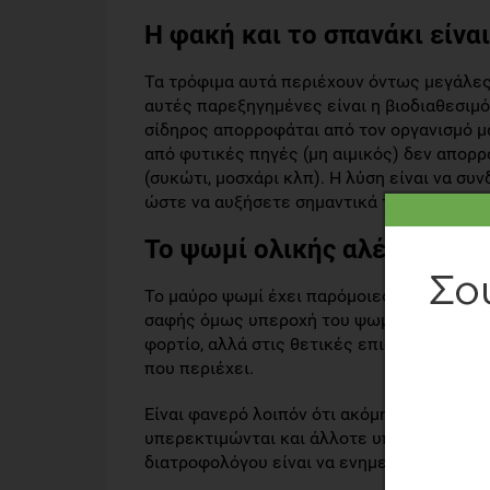
Η φακή και το σπανάκι είνα
Τα τρόφιμα αυτά περιέχουν όντως μεγάλες
αυτές παρεξηγημένες είναι η βιοδιαθεσιμό
σίδηρος απορροφάται από τον οργανισμό μα
από φυτικές πηγές (μη αιμικός) δεν απορ
(συκώτι, μοσχάρι κλπ). Η λύση είναι να συ
ώστε να αυξήσετε σημαντικά την απορρόφη
Το ψωμί ολικής αλέσεως δεν
Το μαύρο ψωμί έχει παρόμοιες θερμίδες με
σαφής όμως υπεροχή του ψωμιού ολικής ά
φορτίο, αλλά στις θετικές επιδράσεις των
που περιέχει.
Είναι φανερό λοιπόν ότι ακόμη υπάρχουν κά
υπερεκτιμώνται και άλλοτε υποτιμώνται για
διατροφολόγου είναι να ενημερώνει τους 