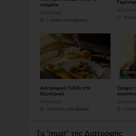
Γκρέιπφ
ντομάτα
Διατροφ
Διατροφή
3 λεπτ
1 λεπτό να διαβαστεί
SLIDE
Διατροφικό Ταξίδι στο
Τροφές 
Εξωτερικό
ακράτει
Διατροφή
Διατροφ
19 λεπτά να διαβαστεί
1 λεπτ
Τα "must" της Διατροφής