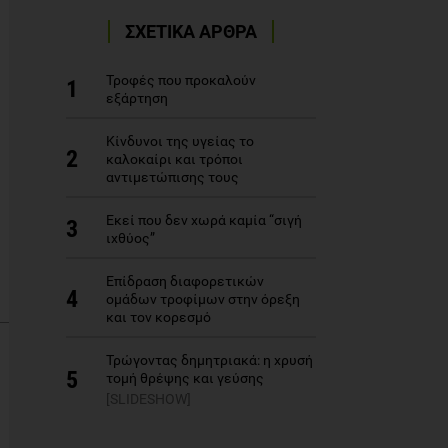
ΣΧΕΤΙΚΑ ΑΡΘΡΑ
Τροφές που προκαλούν
1
εξάρτηση
Κίνδυνοι της υγείας το
2
καλοκαίρι και τρόποι
αντιμετώπισης τους
Εκεί που δεν χωρά καμία “σιγή
3
ιχθύος”
Επίδραση διαφορετικών
4
ομάδων τροφίμων στην όρεξη
και τον κορεσμό
Τρώγοντας δημητριακά: η χρυσή
5
τομή θρέψης και γεύσης
[SLIDESHOW]