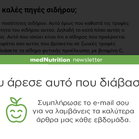
ι καλές πηγές σιδήρου;
 ποσότητες σιδήρου. Αυτό όμως που καθιστά τις τροφές
τητα του σιδήρου αυτού. Δηλαδή το κατά πόσο αυτός ο
ς. Αυτό που ισχύει είναι ότι ο σίδηρος που προέρχεται
ροφάται όσο αυτός που βρίσκεται σε ζωικές τροφές
νδυάσετε το σίδηρο φυτικής προέλευσης με βιταμίνη C,
ση του μη αιμικού σιδήρου.
 παχαίνει όσο το άσπρο;
 το άσπρο. (1 φέτα ισοδυναμεί με 70-80 θερμίδες). Η
λεσης δεν βρίσκεται στο χαμηλότερο ενεργειακό του
 περισσοτέρων φυτικών ινών και βιταμινών (θειαμίνη)
ποιοι μύθοι για ορισμένα τρόφιμα, τα οποία άλλοτε
 την αξία τους (θρεπτική ή θερμιδική). Ο ρόλος του
καταναλωτές σχετικά με αυτούς τους μύθους.