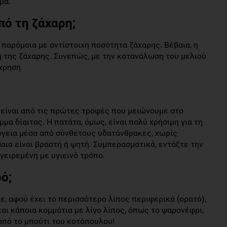
μα.
πό τη ζάχαρη;
ι παρόμοια με αντίστοιχη ποσότητα ζάχαρης. Βέβαια, η
η της ζάχαρης. Συνεπώς, με την κατανάλωση του μελιού
άχρηση
ό είναι από τις πρώτες τροφές που μειώνουμε στο
α δίαιτας. Η πατάτα, όμως, είναι πολύ χρήσιμη για τη
ργεια μέσα από σύνθετους υδατάνθρακες, χωρίς
βαια είναι βραστή ή ψητή. Συμπερασματικά, εντάξτε την
γειρεμένη με υγιεινό τρόπο.
ρό;
ε, αφού έχει το περισσότερο λίπος περιφερικά (ορατό),
και κάποια κομμάτια με λίγο λίπος, όπως το ψαρονέφρι,
 από το μπούτι του κοτόπουλου!