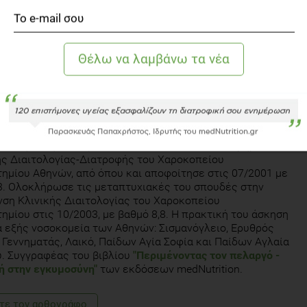
 ΚΆΖΗΣ
 Διαιτολόγος - Διατροφολόγος, M.Sc.
ε στην Αθήνα στις 13/05/1977. Σπούδασε στο Tμήμα
ς Διαιτολογίας-Διατροφής του Χαροκοπείου
ημίου Αθηνών, από όπου και αποφοίτησε στις 07/2001 με
3. Ολοκλήρωσε τις μεταπτυχιακές του σπουδές στην
ση Κλινικής Διαιτολογίας του Χαροκοπείου
ημίου στις 10/2003, με βαθμό 8,8. Η πρακτική του άσκηση
α εξής νοσοκομεία των Αθηνών: Σισμανόγλειο, Ερυθρός
 Γεννηματάς, Λαικό, Παίδων Αγία Σοφία και Παίδων Αγλαία
. Συγγραφέας του βιβλίου
"Περιμένοντας τον πελαργό -
ή στην εγκυμοσύνη"
των εκδόσεων medNutrition.
τε τoν αρθογράφο