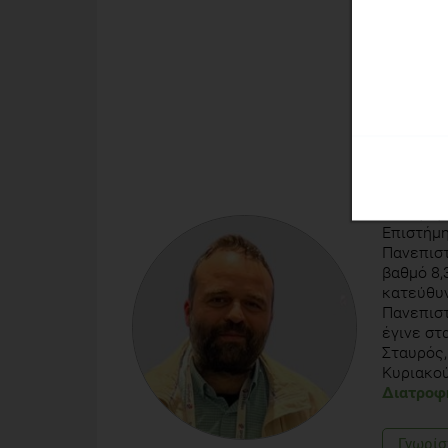
ΑΒΡΑΆΜ
Κλινικός
Γεννήθηκ
Επιστήμη
Πανεπιστ
βαθμό 8,
κατεύθυν
Πανεπιστ
έγινε στ
Σταυρός,
Κυριακού
Διατροφ
Γνωρίσ