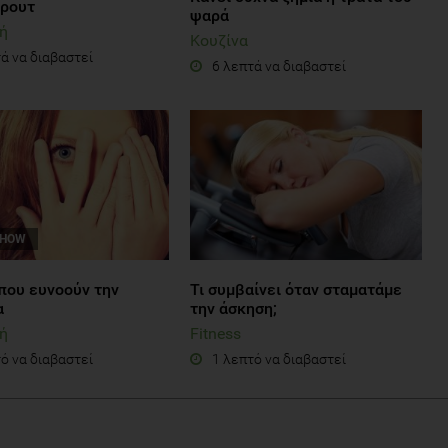
ρουτ
ψαρά
ή
Κουζίνα
ά να διαβαστεί
6 λεπτά να διαβαστεί
SHOW
που ευνοούν την
Τι συμβαίνει όταν σταματάμε
α
την άσκηση;
ή
Fitness
ό να διαβαστεί
1 λεπτό να διαβαστεί