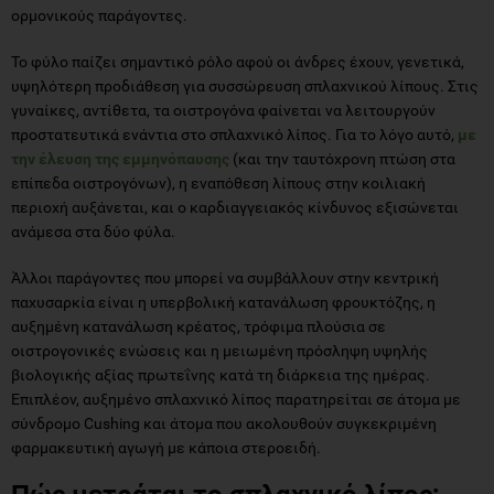
ορμονικούς παράγοντες.
Το φύλο παίζει σημαντικό ρόλο αφού οι άνδρες έχουν, γενετικά,
υψηλότερη προδιάθεση για συσσώρευση σπλαχνικού λίπους. Στις
γυναίκες, αντίθετα, τα οιστρογόνα φαίνεται να λειτουργούν
προστατευτικά ενάντια στο σπλαχνικό λίπος. Για το λόγο αυτό,
με
την έλευση της εμμηνόπαυσης
(και την ταυτόχρονη πτώση στα
επίπεδα οιστρογόνων), η εναπόθεση λίπους στην κοιλιακή
περιοχή αυξάνεται, και ο καρδιαγγειακός κίνδυνος εξισώνεται
ανάμεσα στα δύο φύλα.
Άλλοι παράγοντες που μπορεί να συμβάλλουν στην κεντρική
παχυσαρκία είναι η υπερβολική κατανάλωση φρουκτόζης, η
αυξημένη κατανάλωση κρέατος, τρόφιμα πλούσια σε
οιστρογονικές ενώσεις και η μειωμένη πρόσληψη υψηλής
βιολογικής αξίας πρωτεΐνης κατά τη διάρκεια της ημέρας.
Επιπλέον, αυξημένο σπλαχνικό λίπος παρατηρείται σε άτομα με
σύνδρομο Cushing και άτομα που ακολουθούν συγκεκριμένη
φαρμακευτική αγωγή με κάποια στεροειδή.