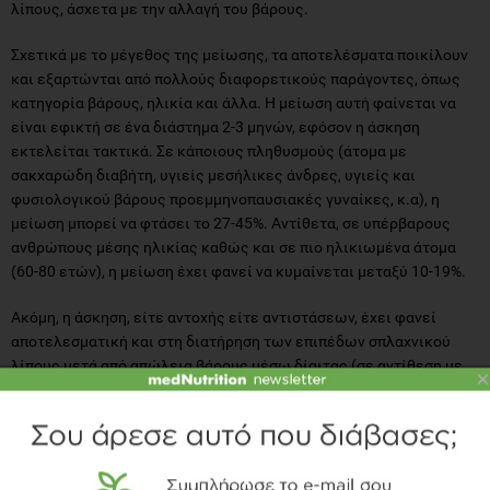
λίπους, άσχετα με την αλλαγή του βάρους.
Σχετικά με το μέγεθος της μείωσης, τα αποτελέσματα ποικίλουν
και εξαρτώνται από πολλούς διαφορετικούς παράγοντες, όπως
κατηγορία βάρους, ηλικία και άλλα. Η μείωση αυτή φαίνεται να
είναι εφικτή σε ένα διάστημα 2-3 μηνών, εφόσον η άσκηση
εκτελείται τακτικά. Σε κάποιους πληθυσμούς (άτομα με
σακχαρώδη διαβήτη, υγιείς μεσήλικες άνδρες, υγιείς και
φυσιολογικού βάρους προεμμηνοπαυσιακές γυναίκες, κ.α), η
μείωση μπορεί να φτάσει το 27-45%. Αντίθετα, σε υπέρβαρους
ανθρώπους μέσης ηλικίας καθώς και σε πιο ηλικιωμένα άτομα
(60-80 ετών), η μείωση έχει φανεί να κυμαίνεται μεταξύ 10-19%.
Ακόμη, η άσκηση, είτε αντοχής είτε αντιστάσεων, έχει φανεί
αποτελεσματική και στη διατήρηση των επιπέδων σπλαχνικού
λίπους μετά από απώλεια βάρους μέσω δίαιτας (σε αντίθεση με
×
άτομα που έχασαν, μεν, βάρος αλλά δεν ασκούνταν από εκεί και
έπειτα).
Τέλος, αξίζει να σημειωθεί ότι, αντίθετα με την κοινή πεποίθηση,
οι τοπικές ασκήσεις αντιστάσεων (κοιλιακοί κλπ) δεν βοηθούν