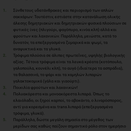
Σύνθετους υδατάνθρακες και περιορισμό των απλών
σακχάρων: Τουτέστιν, εστιάστε στην κατανάλωση ολικής
άλεσης δημητριακών και δημητριακών φυσικά πλούσιων σε
φυτικές ίνες (πλιγούρι, φαγόπυρο, κινόα κλπ) αλλά και
φρούτων και λαχανικών. Παράλληλα, μειώστε, κατά το
δυνατόν, τα επεξεργασμένα ζυμαρικά και ψωμί, τα
αναψυκτικά και τα γλυκά.
Τρόφιμα πλούσια σε άλιπες πρωτεΐνες, υψηλής βιολογικής
αξίας. Τέτοια τρόφιμα είναι τα λευκά κρέατα (κοτόπουλο,
γαλοπούλα, κουνέλι κλπ), το αυγό (ιδιαίτερα τα ασπράδια),
τα θαλασσινά, το ψάρι και τα χαμηλών λιπαρών
γαλακτοκομικά (γάλα και γιαούρτι).
Ποικιλία φρούτων και λαχανικών!
Πολυακόρεστα και μονοακόρεστα λιπαρά. Όπως το
ελαιόλαδο, οι ξηροί καρποί, το αβοκάντο, ο λιναρόσπορος,
αντί για κορεσμένα και trans λιπαρά (επεξεργασμένα
τρόφιμα, γλυκά).
Παράλληλα, δώστε μεγάλη σημασία στο μέγεθος των
μερίδων σας καθώς παίζουν σημαντικό ρόλο στον ημερήσιο