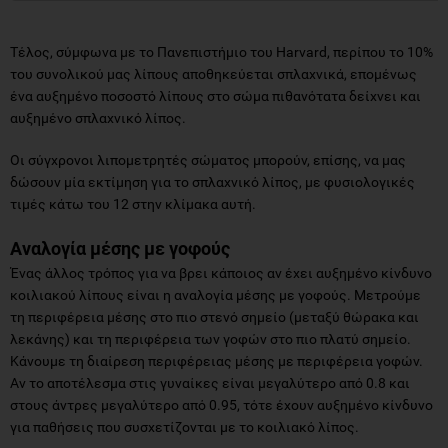
Τέλος, σύμφωνα με το Πανεπιστήμιο του Harvard, περίπου το 10%
του συνολικού μας λίπους αποθηκεύεται σπλαχνικά, επομένως
ένα αυξημένο ποσοστό λίπους στο σώμα πιθανότατα δείχνει και
αυξημένο σπλαχνικό λίπος.
Οι σύγχρονοι λιπομετρητές σώματος μπορούν, επίσης, να μας
δώσουν μία εκτίμηση για το σπλαχνικό λίπος, με φυσιολογικές
τιμές κάτω του 12 στην κλίμακα αυτή.
Αναλογία μέσης με γοφούς
Ένας άλλος τρόπος για να βρει κάποιος αν έχει αυξημένο κίνδυνο
κοιλιακού λίπους είναι η αναλογία μέσης με γοφούς. Μετρούμε
τη περιφέρεια μέσης στο πιο στενό σημείο (μεταξύ θώρακα και
λεκάνης) και τη περιφέρεια των γοφών στο πιο πλατύ σημείο.
Κάνουμε τη διαίρεση περιφέρειας μέσης με περιφέρεια γοφών.
Αν το αποτέλεσμα στις γυναίκες είναι μεγαλύτερο από 0.8 και
στους άντρες μεγαλύτερο από 0.95, τότε έχουν αυξημένο κίνδυνο
για παθήσεις που συσχετίζονται με το κοιλιακό λίπος.