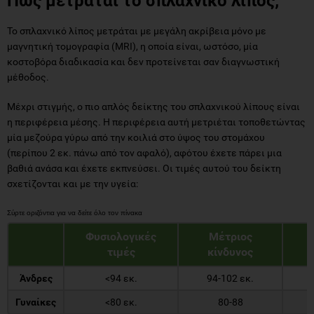
Πώς μετράται το σπλαχνικό λίπος;
Το σπλαχνικό λίπος μετράται με μεγάλη ακρίβεια μόνο με
μαγνητική τομογραφία (MRI), η οποία είναι, ωστόσο, μία
κοστοβόρα διαδικασία και δεν προτείνεται σαν διαγνωστική
μέθοδος.
Μέχρι στιγμής, ο πιο απλός δείκτης του σπλαχνικού λίπους είναι
η περιφέρεια μέσης. Η περιφέρεια αυτή μετριέται τοποθετώντας
μία μεζούρα γύρω από την κοιλιά στο ύψος του στομάχου
(περίπου 2 εκ. πάνω από τον αφαλό), αφότου έχετε πάρει μια
βαθιά ανάσα και έχετε εκπνεύσει. Οι τιμές αυτού του δείκτη
σχετίζονται και με την υγεία:
Φυσιολογικές
Μέτριος
τιμές
κίνδυνος
Άνδρες
<94 εκ.
94-102 εκ.
Γυναίκες
<80 εκ.
80-88