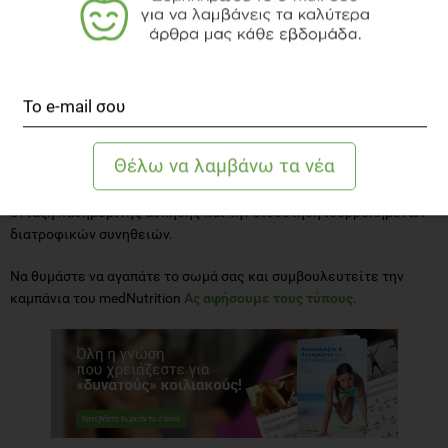
στην απώλεια λίπους στη συγκεκριμένη περιοχή, παρά μόνο στην
ενίσχυση των κοιλιακών μυών.
Συμπερασματικά
Το σπλαχνικό λίπος αποτελεί ανεξάρτητο παράγοντα κινδύνου για
διάφορα μεταβολικά και μη νοσήματα, πέρα από αισθητικό
πρόβλημα. Η αντιμετώπισή του, παρ’ ότι δεν είναι εφικτή να γίνει
τοπικά, περιλαμβάνει αλλαγές στον τρόπο ζωής μας όπως την
ένταξη καθημερινής άσκησης και την υιοθέτηση ισορροπημένων
διατροφικών συνηθειών.
Να θυμάστε να αγαπάτε το σωμά σας και συμβουλευτείτε την
καμπάνια του medΝutrition
Ας αφήσουμε τους τύπους
.