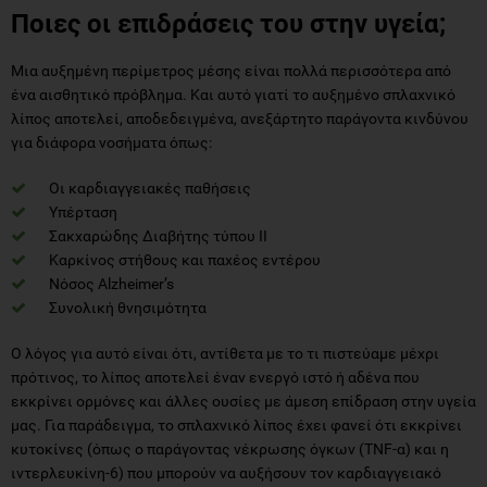
Ποιες οι επιδράσεις του στην υγεία;
Μια αυξημένη περίμετρος μέσης είναι πολλά περισσότερα από
ένα αισθητικό πρόβλημα. Και αυτό γιατί το αυξημένο σπλαχνικό
λίπος αποτελεί, αποδεδειγμένα, ανεξάρτητο παράγοντα κινδύνου
για διάφορα νοσήματα όπως:
Οι καρδιαγγειακές παθήσεις
Υπέρταση
Σακχαρώδης Διαβήτης τύπου ΙΙ
Καρκίνος στήθους και παχέος εντέρου
Νόσος Alzheimer’s
Συνολική θνησιμότητα
Ο λόγος για αυτό είναι ότι, αντίθετα με το τι πιστεύαμε μέχρι
πρότινος, το λίπος αποτελεί έναν ενεργό ιστό ή αδένα που
εκκρίνει ορμόνες και άλλες ουσίες με άμεση επίδραση στην υγεία
μας. Για παράδειγμα, το σπλαχνικό λίπος έχει φανεί ότι εκκρίνει
κυτοκίνες (όπως ο παράγοντας νέκρωσης όγκων (TNF-α) και η
ιντερλευκίνη-6) που μπορούν να αυξήσουν τον καρδιαγγειακό