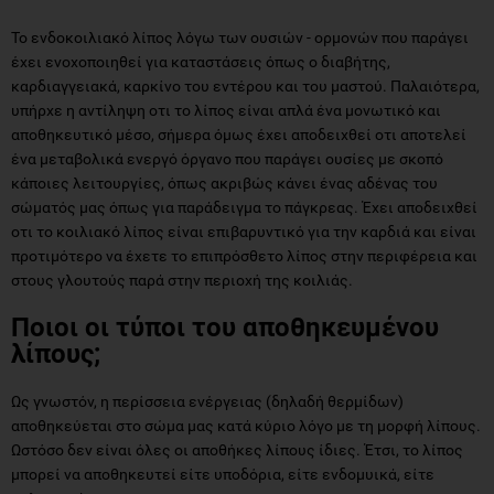
Το ενδοκοιλιακό λίπος λόγω των ουσιών - ορμονών που παράγει
έχει ενοχοποιηθεί για καταστάσεις όπως ο διαβήτης,
καρδιαγγειακά, καρκίνο του εντέρου και του μαστού. Παλαιότερα,
υπήρχε η αντίληψη οτι το λίπος είναι απλά ένα μονωτικό και
αποθηκευτικό μέσο, σήμερα όμως έχει αποδειχθεί οτι αποτελεί
ένα μεταβολικά ενεργό όργανο που παράγει ουσίες με σκοπό
κάποιες λειτουργίες, όπως ακριβώς κάνει ένας αδένας του
σώματός μας όπως για παράδειγμα το πάγκρεας. Έχει αποδειχθεί
οτι το κοιλιακό λίπος είναι επιβαρυντικό για την καρδιά και είναι
προτιμότερο να έχετε το επιπρόσθετο λίπος στην περιφέρεια και
στους γλουτούς παρά στην περιοχή της κοιλιάς.
Ποιοι οι τύποι του αποθηκευμένου
λίπους;
Ως γνωστόν, η περίσσεια ενέργειας (δηλαδή θερμίδων)
αποθηκεύεται στο σώμα μας κατά κύριο λόγο με τη μορφή λίπους.
Ωστόσο δεν είναι όλες οι αποθήκες λίπους ίδιες. Έτσι, το λίπος
μπορεί να αποθηκευτεί είτε υποδόρια, είτε ενδομυικά, είτε