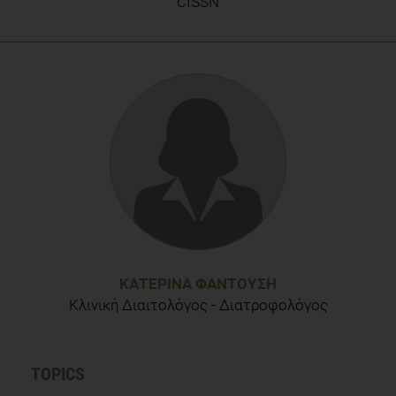
CISSN
on high risk abdominally obese patientsBMJ. 2001 March 24;
322(7288): 716–720.
Vongsuvanh R, George J, Qiao L, van der Poorten D Visceral
adiposity in gastrointestinal and hepatic carcinogenesis.
Cancer Lett. 2013 Mar 1;330(1):1-10.
ΚΑΤΕΡΊΝΑ ΦΑΝΤΟΎΣΗ
Κλινική Διαιτολόγος - Διατροφολόγος
TOPICS