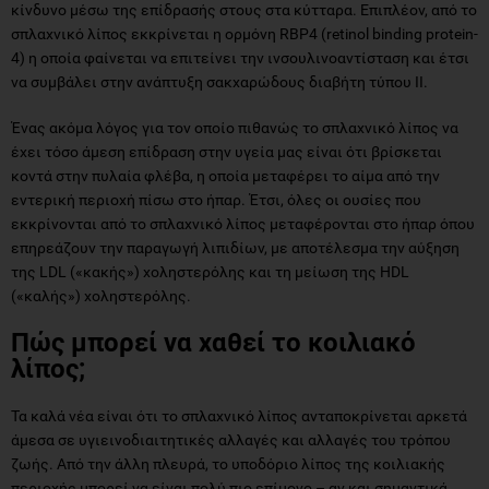
κίνδυνο μέσω της επίδρασής στους στα κύτταρα. Επιπλέον, από το
σπλαχνικό λίπος εκκρίνεται η ορμόνη RBP4 (retinol binding protein-
4) η οποία φαίνεται να επιτείνει την ινσουλινοαντίσταση και έτσι
να συμβάλει στην ανάπτυξη σακχαρώδους διαβήτη τύπου ΙΙ.
Ένας ακόμα λόγος για τον οποίο πιθανώς το σπλαχνικό λίπος να
έχει τόσο άμεση επίδραση στην υγεία μας είναι ότι βρίσκεται
κοντά στην πυλαία φλέβα, η οποία μεταφέρει το αίμα από την
εντερική περιοχή πίσω στο ήπαρ. Έτσι, όλες οι ουσίες που
εκκρίνονται από το σπλαχνικό λίπος μεταφέρονται στο ήπαρ όπου
επηρεάζουν την παραγωγή λιπιδίων, με αποτέλεσμα την αύξηση
της LDL («κακής») χοληστερόλης και τη μείωση της HDL
(«καλής») χοληστερόλης.
Πώς μπορεί να χαθεί το κοιλιακό
λίπος;
Τα καλά νέα είναι ότι το σπλαχνικό λίπος ανταποκρίνεται αρκετά
άμεσα σε υγιεινοδιαιτητικές αλλαγές και αλλαγές του τρόπου
ζωής. Από την άλλη πλευρά, το υποδόριο λίπος της κοιλιακής
περιοχής μπορεί να είναι πολύ πιο επίμονο – αν και σημαντικά