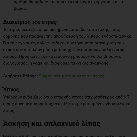
αριθμό θερμίδων, και άρα στο ισοζύγιο ενέργειας και το
βάρος.
Διαχείριση του στρες
Το στρες σχετίζεται με αυξημένα επίπεδα κορτιζόλης, μίας
ορμόνης που προάγει την αποθήκευση του λίπους ενδοσπλαχνικά.
Για το λόγο αυτό, πολλοί ειδικοί συστήνουν τη διαχείριση του
στρες σαν επιπλέον μέσο μείωσης των επιπέδων σπλαχνικού
λίπους. Προς αυτή την κατεύθυνση μπορούν να βοηθήσουν ο
διαλογισμός, η yoga και διάφορες τεχνικής αναπνοής.
Διαβάστε Επίσης:
Πώς να αντιμετωπίσετε το στρες;
Ύπνος
Υπάρχουν ενδείξεις ότι ο επαρκής ύπνος (περισσότερες από 6-7
ώρες ύπνουν ημερησίως) σχετίζεται με μειωμένο ενδοκοιλιακό
λίπος.
Άσκηση και σπλαχνικό λίπος
Μελέτες δείχνουν ότι η επίδραση της άσκησης στο σπλαχνικό