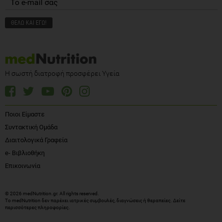
Η σωστή διατροφή προσφέρει Υγεία
Ποιοι Είμαστε
Συντακτική Ομάδα
Διαιτολογικά Γραφεία
e- Βιβλιοθήκη
Επικοινωνία
© 2026 medNutrition.gr. All rights reserved.
Το medNutrition δεν παρέχει ιατρικές συμβουλές, διαγνώσεις ή θεραπείες.
Δείτε
περισσότερες πληροφορίες
.