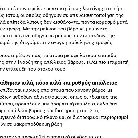
άτομα έχουν υψηλές συγκεντρώσεις λεπτίνης στο αίμα
 ιστού, οι οποίες οδηγούν σε απευαισθητοποίηση της
ηλά επίπεδα λίπους δεν αισθάνονται πάντα κορεσμό μετά
υν τροφή. Με την μείωση του βάρους, μειώνεται
ου κατά κανόνα οδηγεί σε μείωση των επιπέδων της
σειρά της διεγείρει την ανάγκη πρόσληψης τροφής.
 υποστηρίζουν πως τα άτομα με υψηλότερα επίπεδα
ς στην έναρξη της απώλειας βάρους, είναι πιο επιρρεπή
ην επίτευξη του στόχου τους.
χάθηκαν κιλά, πόσα κιλά και ρυθμός απώλειας
πίζονται κυρίως από άτομα που χάνουν βάρος με
οξων μεθόδων αδυνατίσματος, όπως οι «δίαιτες της
τύπου, προκαλούν μεν δραματική απώλεια, αλλά δεν
μη απώλεια βάρους και διατήρησή του. Στις
γιεινό διατροφικό πλάνο και οι διατροφικοί περιορισμοί
τούν σε μακροπρόθεσμη βάση.
υνατόν να προκληθεί στερητικό σύνδρομο και