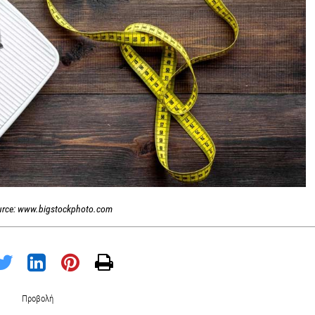
urce: www.bigstockphoto.com
Προβολή