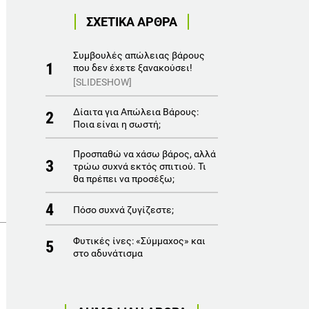
ΣΧΕΤΙΚΑ ΑΡΘΡΑ
Συμβουλές απώλειας βάρους
1
που δεν έχετε ξανακούσει!
[SLIDESHOW]
Δίαιτα για Aπώλεια Bάρους:
2
Ποια είναι η σωστή;
Προσπαθώ να χάσω βάρος, αλλά
3
τρώω συχνά εκτός σπιτιού. Τι
θα πρέπει να προσέξω;
4
Πόσο συχνά ζυγίζεστε;
Φυτικές ίνες: «Σύμμαχος» και
5
στο αδυνάτισμα