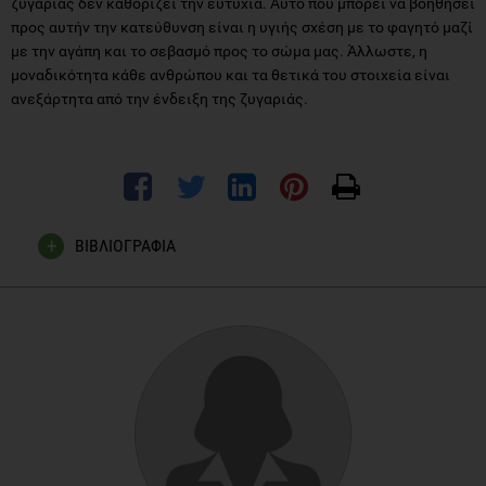
ζυγαριάς δεν καθορίζει την ευτυχία. Αυτό που μπορεί να βοηθήσει
προς αυτήν την κατεύθυνση είναι η υγιής σχέση με το φαγητό μαζί
με την αγάπη και το σεβασμό προς το σώμα μας. Άλλωστε, η
μοναδικότητα κάθε ανθρώπου και τα θετικά του στοιχεία είναι
ανεξάρτητα από την ένδειξη της ζυγαριάς.
ΒΙΒΛΙΟΓΡΑΦΙΑ
To weigh or not to weigh: The relationship between self-
weighing behavior and body image among adults, Klos LA,
Esser VE, Kessler MM. Body Image. 2012 Aug 10.
An fMRI study of self-reflection about body image: Sex
differences, Tyler E. Owens, Mark D. Allen, Diane L. Spangler.
Personality and Individual Differences Volume 48, Issue 7,
May 2010, Pages 849–854