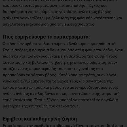
έχει συσχετιστεί με μειωμένη αυτοπεποίθηση, άγχος και
δυσαρέσκεια για το σώμα στις γυναίκες, ενώ στους άνδρες
φαίνεται να σχετίζεται με βελτίωση της φυσικής κατάστασης και
μεγαλύτερη ικανοποίηση από την εικόνα σώματος.
Πως ερμηνεύουμε τα συμπεράσματα;
Ωστόσο δεν πρέπει να βιαστούμε να βγάλουμε συμπεράσματα!
Στους άνδρες η ερμηνεία δεν είναι όσο απλή φαίνεται, δεδομένου
πως εκείνοι που ασχολούνται με τη βελτίωση της φυσική τους
κατάστασης -τη βελτίωση, δηλαδή, της εικόνας σώματός τους-
μοιάζουν στις συμπεριφορές τους με τις γυναίκες που
προσπαθούν να χάσουν βάρος. Κατά κάποιον τρόπο, οι εν λόγω
γυναίκες αντιλαμβάνονται το βάρος τους ως συνιστώσα της
ελκυστικότητας τους και μέρος του αυτο-προσδιορισμού τους,
ενώ οι άνδρες αντιλαμβάνονται ως συνιστώσα αυτής τη φυσική
τους κατάσταση. Έτσι η ζύγιση μπορεί να αποτελεί το εργαλείο
μέτρησης της επίτευξης του στόχου τους.
Εφηβεία και καθημερινή ζύγιση
Ειδικότερα στην εφηβεία η καθημερινή ζύγιση κρίνεται ιδιαίτερα