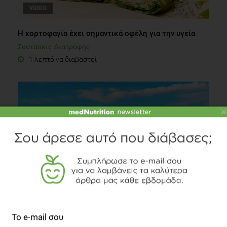
VIDEO
Η χορτοφαγία έχει σημαντικά οφέλη για την υγεία
Συστάσεις Διατροφής
1 λεπτό να διαβαστεί
×
Κρυμμένες θερμίδες που κάνουν τη δίαιτα...ναυάγιο
Δίαιτα
3 λεπτά να διαβαστεί