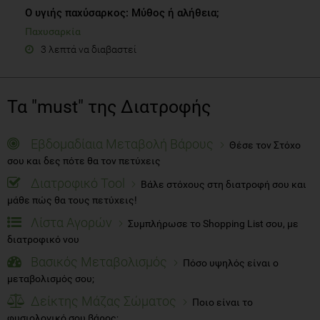
O υγιής παχύσαρκος: Μύθος ή αλήθεια;
Παχυσαρκία
3 λεπτά να διαβαστεί
Τα "must" της Διατροφής
Εβδομαδίαια Μεταβολή Βάρους
Θέσε τον Στόχο
σου και δες πότε θα τον πετύχεις
Διατροφικό Tool
Βάλε στόχους στη διατροφή σου και
μάθε πώς θα τους πετύχεις!
Λίστα Αγορών
Συμπλήρωσε το Shopping List σου, με
διατροφικό νου
Βασικός Μεταβολισμός
Πόσο υψηλός είναι ο
μεταβολισμός σου;
Δείκτης Μάζας Σώματος
Ποιο είναι το
φυσιολογικό σου βάρος;