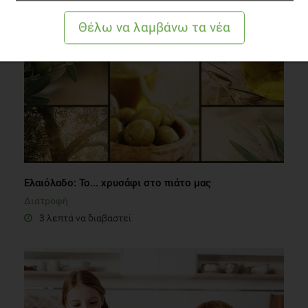
Ελαιόλαδο: Το... χρυσάφι στο πιάτο μας
Διατροφή
3 λεπτά να διαβαστεί