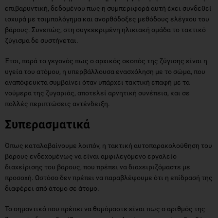
επιβαρυντική, δεδομένου πως η συμπεριφορά αυτή έχει συνδεθεί
ισχυρά με τσιμπολόγημα και ανορθόδοξες μεθόδους ελέγχου του
βάρους. Συνεπώς, στη συγκεκριμένη ηλικιακή ομάδα το τακτικό
ζύγισμα δε συστήνεται.
Έτσι, παρά το γεγονός πως ο αρχικός σκοπός της ζύγισης είναι η
υγεία του ατόμου, η υπερβάλλουσα ενασχόληση με το σώμα, που
αναπόφευκτα συμβαίνει όταν υπάρχει τακτική επαφή με τα
νούμερα της ζυγαριάς, αποτελεί αρνητική συνέπεια, και σε
πολλές περιπτώσεις αντένδειξη.
Συπερασματικά
Όπως καταλαβαίνουμε λοιπόν, η τακτική αυτοπαρακολούθηση του
βάρους ενδεχομένως να είναι αμφιλεγόμενο εργαλείο
διαχείρισης του βάρους, που πρέπει να διαχειριζόμαστε με
προσοχή. Ωστόσο δεν πρέπει να παραβλέψουμε ότι η επίδρασή της
διαφέρει από άτομο σε άτομο.
Το σημαντικό που πρέπει να θυμόμαστε είναι πως ο αριθμός της