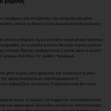
ια βάρους
ες τροφίμων, και επιτρέπουν την κατανάλωση μόνο
ούπες. Αυτές οι δίαιτες είναι αρχικά αποτελεσματικές,
ι απώλεια βάρους, όμως για πόσο καιρό μπορεί κάποιος
αναφερθεί, ότι η απώλεια κιλών θα είναι κυρίως μυϊκού
ιας τέτοιας δίαιτας επιβαρύνεται η υγεία, αφού η σωστή
ία τροφών από όλες τις ομάδες τροφίμων.
ωση μόνο χυμών, μόνο φρούτων και λαχανικών ή μόνο
ν την χρήση διουρητικών συμπληρωμάτων ή
ότι καθαρίζουν το συκώτι. Η αποτοξίνωση δεν είναι
 όργανα, όπως το συκώτι, τα νεφρά και το ανοσοποιητικό
ωση του οργανισμού. Ένα είδος ακίνδυνης αποτοξίνωσης,
ι να αποτοξινωθεί, μπορεί για ένα χρονικό διάστημα να