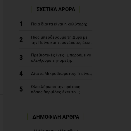
ΣΧΕΤΙΚΑ ΑΡΘΡΑ
1
Ποια δίαιτα είναι η καλύτερη;
Πώς μπερδεύουμε τη Δίψα με
2
την Πείνα και τι συνέπειες έχει;
Πρεβιοτικές ίνες - μπορούμε να
3
ελέγξουμε την όρεξη;
4
Δίαιτα Μικροβιώματος: Τι είναι;
Ολοκλήρωσε την πρόταση:
5
πόσες θερμίδες έχει το...;
ΔΗΜΟΦΙΛΗ ΑΡΘΡΑ