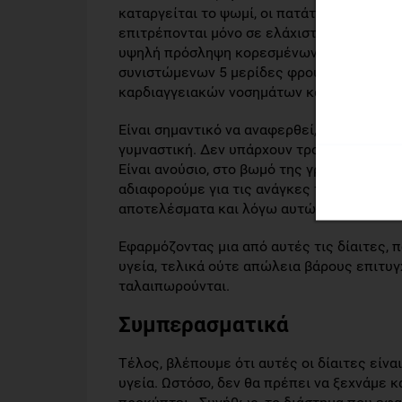
καταργείται το ψωμί, οι πατάτες, τα ζυμαρι
επιτρέπονται μόνο σε ελάχιστες ποσότητες.
υψηλή πρόσληψη κορεσμένων λιπαρών. Επί
συνιστώμενων 5 μερίδες φρούτων και λαχ
καρδιαγγειακών νοσημάτων και στην προστ
Είναι σημαντικό να αναφερθεί, ότι ο μόνος 
γυμναστική. Δεν υπάρχουν τροφές ή άλλα σ
Είναι ανούσιο, στο βωμό της γρήγορης απώ
αδιαφορούμε για τις ανάγκες τους σώματός
αποτελέσματα και λόγω αυτών (των υποσ
Εφαρμόζοντας μια από αυτές τις δίαιτες, π
υγεία, τελικά ούτε απώλεια βάρους επιτυγχ
ταλαιπωρούνται.
Συμπερασματικά
Τέλος, βλέπουμε ότι αυτές οι δίαιτες είνα
υγεία. Ωστόσο, δεν θα πρέπει να ξεχνάμε 