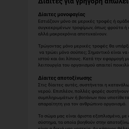
Δίαιτες για γρήγορη απώλε
Δίαιτες μονοφαγίας
Εστιάζουν μόνο σε μερικές τροφές ή ομάδ
συγκεκριμένων τροφίμων, όπως φρούτα ή σ
αλλά μακροχρόνια αποτυχαίνουν.
Τρώγοντας μόνο μερικές τροφές θα υπάρξε
να τρώει μόνο σούπες; Σημαντικό είναι να 
ιστού και όχι λίπους. Κατά την εφαρμογή μ
λειτουργία του οργανισμού απαιτεί ποικιλ
Δίαιτες αποτοξίνωσης
Στις δίαιτες αυτές, συστήνεται η κατανάλ
νερού. Επιπλέον, πολλές φορές συστήνου
συμπληρωμάτων ή βοτάνων που υποτίθεται 
απαραίτητη για τον ανθρώπινο οργανισμό.
Το σώμα μας είναι άριστα εξοπλισμένο, με
σύστημα, τα οποία βοηθούν στην αποτοξίν
είναι η δικιά μας νηστεία. Αν κάποιος θέλε