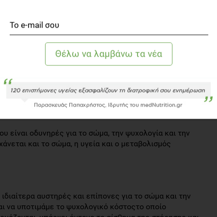
κά, το ρύζι και τα δημητριακά. Τα φρούτα και τα λαχανικά
 Αυτός ο τρόπος σίτισης, είναι πιθανό να οδηγήσει σε
σης, πρακτικά δεν επιτρέπει την κατανάλωση των
ανικών, που βοηθούν στη μείωση της εμφάνισης των
ασία από διάφορους τύπους καρκίνου.
τρόπος για να επιτευχθεί το «κάψιμο» του λίπους, είναι η
κευάσματα, τα οποία να μπορούν να κάψουν το λίπος.
λειας βάρους και θέτοντας άπιαστους στόχους, να
 μας. Οι δίαιτες αυτές, υπόσχονται ανέφικτα
χέσεων) υπάρχουν ακόμα.
ου είναι οδυνηρές για το σώμα, την ψυχολογία και την
άνεται και το σώμα, η υγεία και ο μεταβολισμός
ι ιδιαίτερα αυστηρές και επίπονες για το σώμα και την
και να υποτιμάμε το ψυχολογικό κόστοςτο οποίο