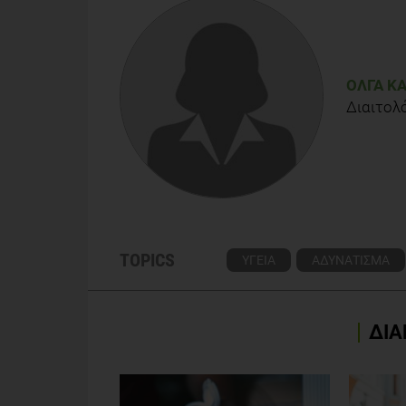
ΌΛΓΑ Κ
Διαιτολ
TOPICS
ΥΓΕΙΑ
ΑΔΥΝΑΤΙΣΜΑ
ΔΙΑ