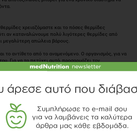
όντα.
 θερμίδες χρειαζόμαστε και το πόσες θερμίδες
ότι αν καταναλώνουμε πολύ λιγότερες θερμίδες από
αι μεγαλύτερη απώλεια βάρους.
ι το αντίθετο από το αναμενόμενο. Ο οργανισμός, για να
του. Για να το πετύχει αυτό, προσαρμόζει τον
 αποτέλεσμα είναι, το άτομο να μην τρώει, αλλά να μην
 τρώει κανονικά, ο μεταβολισμός του δεν προσαρμόζεται
ρμίδες από πριν, το γνωστό ως σύνδρομο yo-yo. Το
αι κυρίως υγρά και μυϊκή μάζα, ενώ τα κιλά που θα
μα της στέρησης κι αυτό έχει σαν αποτέλεσμα να μην έχει
έχει ούτε και ενέργεια.
ή, βασίζεται στην κατανάλωση κρέατος. Στην δίαιτα αυτή