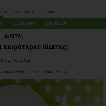
RTAL
ΔΙΑΙΤΟΛΟΓΟΣ
E-SHOP
ές
Εφαρμογές
Ενημέρωση
ΔΙΑΙΤΑ
ι χειρότερες δίαιτες;
 Όλγας Κακουλίδη
3 λεπτά να διαβαστεί
20607 Προβολές