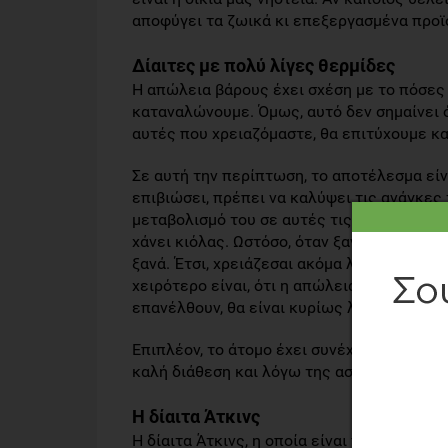
αποφύγει τα ζωικά κι επεξεργασμένα προϊ
Δίαιτες με πολύ λίγες θερμίδες
Η απώλεια βάρους έχει σχέση με το πόσες
καταναλώνουμε. Όμως, αυτό δεν σημαίνει 
αυτές που χρειαζόμαστε, θα επιτύχουμε κ
Σε αυτή την περίπτωση, το αποτέλεσμα είνα
επιβιώσει, πρέπει να καλύψει τις ανάγκες 
μεταβολισμό του σε αυτές τις συνθήκες. Το
χάνει κιόλας. Ωστόσο, όταν ξαναρχίζει να
ξανά. Έτσι, χρειάζεσαι ακόμα λιγότερες θε
χειρότερο είναι, ότι η απώλεια βάρους είν
επανέλθουν, θα είναι κυρίως λίπος.
Επιπλέον, το άτομο έχει συνέχεια το αίσθη
καλή διάθεση και λόγω της ασιτίας να μην 
Η δίαιτα Άτκινς
Η δίαιτα Άτκινς, η οποία είναι πολύ γνωστ