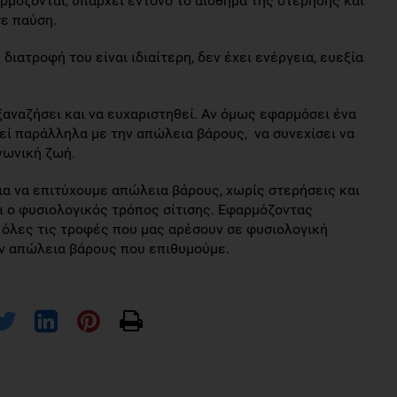
ρμόζονται, υπάρχει έντονο το αίσθημα της στέρησης και
σε παύση.
διατροφή του είναι ιδιαίτερη, δεν έχει ενέργεια, ευεξία
 ξαναζήσει και να ευχαριστηθεί. Αν όμως εφαρμόσει ένα
ί παράλληλα με την απώλεια βάρους, να συνεχίσει να
ινωνική ζωή.
ια να επιτύχουμε απώλεια βάρους, χωρίς στερήσεις και
αι ο φυσιολογικός τρόπος σίτισης. Εφαρμόζοντας
όλες τις τροφές που μας αρέσουν σε φυσιολογική
ην απώλεια βάρους που επιθυμούμε.