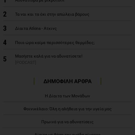
2
Τα ναι και τα όχι στην απώλεια βάρους
3
Δίαιτα Atkins - Ατκινς
4
Ποια ώρα καίμε περισσότερες θερμίδες;
Μασήστε καλά για να αδυνατίσετε!
5
[PODCAST]
ΔΗΜΟΦΙΛΗ ΑΡΘΡΑ
Η Δίαιτα των Μονάδων
Φοινικέλαιο: Όλη η αλήθεια για την υγεία μας
Πρωινά για να αδυνατίσεις
Δίαιτα με βάση την ομάδα αίματος