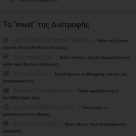
Τα "must" της Διατροφής
Εβδομαδίαια Μεταβολή Βάρους
Θέσε τον Στόχο
σου και δες πότε θα τον πετύχεις
Διατροφικό Tool
Βάλε στόχους στη διατροφή σου και
μάθε πώς θα τους πετύχεις!
Λίστα Αγορών
Συμπλήρωσε το Shopping List σου, με
διατροφικό νου
Βασικός Μεταβολισμός
Πόσο υψηλός είναι ο
μεταβολισμός σου;
Δείκτης Μάζας Σώματος
Ποιο είναι το
φυσιολογικό σου βάρος;
Λεξικό Διατροφής
Βρες όλους τους διατροφικούς
ορισμούς