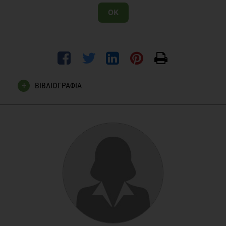
OK
ΒΙΒΛΙΟΓΡΑΦΙΑ
Rolls BJ. What is the role of portion control in weight
management? Int J Obes (Lond). 2014 Jul;38 Suppl 1:S1-8
Muckelbauer R, Sarganas G, Grüneis A, Müller-Nordhorn J.
Association between water consumption and body weight
outcomes: a systematic review. Am J Clin Nutr. 2013
Aug;98(2):282-99
St-Onge MP. The role of sleep duration in the regulation of
energy balance: effects on energy intakes and expenditure. J
Clin Sleep Med. 2013 Jan 15;9(1):73-80