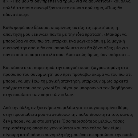
ε;», «Πες μου τι δεν πρέπει να τρώω για να αδυνατίσω» και άλλα
πολλά τα οποία συνοψίζονται στο αιώνιο ερώτημα, «Πως θα
αδυνατίσω;».
Κάθε φορά που δέχομαι επομένως αυτές τις ερωτήσεις η
απάντηση μου ξεκινάει πάντα με την ίδια πρόταση. «Μακάρι να
μπορούσα να σου πω ότι υπάρχει ένα μαγικό χάπι ή μία μαγική
συνταγή την οποία θα σου αποκάλυπτα και θα ξένοιαζες μία για
πάντα από τα περιττά κιλά σου. Δυστυχώς όμως, δεν υπάρχει»...
Και κάπου εκεί παρατηρώ την απογοήτευση ζωγραφισμένη στο
πρόσωπο του συνομιλητή μου πριν προλάβω ακόμα να του πω ότι
μπορεί να μην έχω τη μαγική απάντηση, υπάρχουν όμως αρκετά
πράγματα που αν τα γνωρίζει, σίγουρα μπορούν να τον βοηθήσουν
στην απώλεια των περιττών κιλών.
Από την άλλη, αν ξεκινήσω να μιλάω για το συγκεκριμένο θέμα,
στην προσπάθειά μου να αναλύσω την πολυπλοκότητά του, κανείς
δεν μπορεί να με σταματήσει. Όσο περισσότερο μιλάω, τόσες
περισσότερες απορίες γεννιούνται και στο τέλος δεν είμαι
σίγουρη κατά πόσο ο συνομιλητής μου έχει αφομοιώσει την ουσία