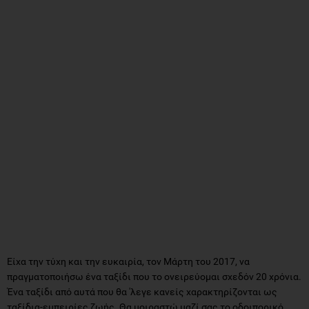
Είχα την τύχη και την ευκαιρία, τον Μάρτη του 2017, να
πραγματοποιήσω ένα ταξίδι που το ονειρεύομαι σχεδόν 20 χρόνια.
Ένα ταξίδι από αυτά που θα 'λεγε κανείς χαρακτηρίζονται ως
ταξίδια-εμπειρίες ζωής. Θα μοιραστώ μαζί σας το οδοιπορικό