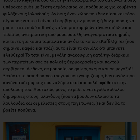
Τόσο στο Reykjavik όσο και στην ενδοχώρα, παντού θα συναντήσεις
υπέροχες pubs με ζεστή ατμόσφαιρα και πρόθυμους για κουβέντα
φιλόξενους Ισλανδούς. Αν δεις έναν χώρο που δεν είσαι και τόσο
σίγουρος για το τί είναι, τί σερβίρει, αν μπορείς ή δεν μπορείς να
μπεις, τότε πολύ πιθανόν, να 'ναι μια χαμηλών τόνων απ' έξω και
τελείως ανατρεπτική από μέσα pub. Ως αναγνωριστικό σημάδι,
κοιτάξτε για καμιά ταμπέλα και αν δείτε κάπου «Kaffi Og Te» (που
σημαίνει καφές και τσάι), αυτό είναι το σινιάλο ότι μπαίνετε
ελεύθερα! Το τσάι είναι μεγάλη ανακούφιση κατά την διάρκεια
των περιπάτων σας σε πολικές θερμοκρασίες και παντού
σερβίρεται άφθονο, σε μουσεία, σε gallery, ακόμα και σε μαγαζιά!
Ξεχάστε τα brand-names τσαγιού που γνωρίζουμε, δεν συνάντησα
κανένα τσάι μάρκας που να ξέρω εκεί και απλά αφέθητε στην
απόλαυσή του. Δυστυχώς μόνο, το μέλι είναι αγαθό καθόλου
δημοφιλές στους Ισλανδούς (πού να βρεθούν άλλωστε τα
λουλούδια και οι μέλισσες στους παγετώνες..) και δεν θα το
βρείτε πουθενά.