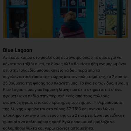
Blue Lagoon
Αν έχετε κάπου στο μυαλό σας ένα όνειρο όπως το είχα εγώ να
κάνετε το ταξίδι αυτό, το δίχως άλλο θα είστε ήδη ενημερωμένοι
ότι στην Ισλανδία μπορεί κανείς να δει, πέρα από το
συγκλονιστικό τοπίο της χώρας και τον πολιτισμό της, τα 2 από τα
25 θαύματα της φύσης του πλανήτη μας. Το ένα εκ των δυο, είναι η
Blue Lagoon, μια γεωθερμική λίμνη που έχει σχηματιστεί σ' ένα
ηφαιστειακό πεδίο στην περιοχή ενός από τους πολλούς
ενεργούς ηφαιστειακούς κρατήρες του νησιού. Η θερμοκρασία
της λίμνης κυμαίνεται στο εύρος 37-75°C και ανακυκλώνει
ολόκληρο τον όγκο του νερού της ανά 2 ημέρες. Είναι μοναδική η
εμπειρία να κολυμπήσεις εκεί! Εγώ προσωπικά επέλεξα να
κολυμπήσω νύχτα και γύρω χιόνιζε ασταμάτητα.