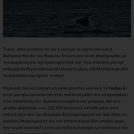
Τέλος, απλά ευχήσου να 'ναι η τύχη με το μέρος σου και η
θαλάσσια πανίδα του Βόρειου Ατλαντικού να σε αποζημιώσει με
την εμφάνιση και την δραστηριότητά της. Εγώ επέλεξα για την
εκδρομή αυτή μια σχετικά ηλιόλουστη μέρα, εξοπλίστηκα με όλα
τα παραπάνω και ήμουν τυχερή!
Πέρα από την καταπληκτική εμπειρία στον ωκεανό, το Reykjavik
είναι μια πρωτεύουσα που έχει πολλά να μάθει και να προσφέρει
στον επισκέπτη του. Αραιοκατοικημένο και γραφικό, σαν ένα
μεγάλο ψαροχώρι των 220.000 κατοίκων, εκτεθειμένο στον
πολικό ήλιο που 'ναι όλη μέρα ιδιαίτερα χαμηλά και παρ' όλες τις
χαμηλές θερμοκρασίες και τον άστατο καιρό (δεν υπήρχε μέρα
που να μην χιονίσει!), είναι μια πόλη ευτυχισμένων κατοίκων και