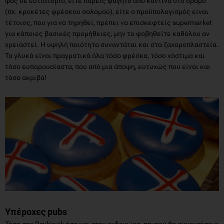
φας σε εστιατόριο, είτε πάρεις φαγητό από καντίνα στο δρόμο
(πχ. κροκέτες φρέσκου σολομού), είτε ο προϋπολογισμός είναι
τέτοιος, που για να τηρηθεί, πρέπει να επισκεφτείς supermarket
για κάποιες βασικές προμήθειες, μην το φοβηθείτε καθόλου αν
χρειαστεί. Η υψηλή ποιότητα συναντάται και στα ζαχαροπλαστεία.
Τα γλυκά είναι πραγματικά όλα τόσο φρέσκα, τόσο νόστιμα και
τόσο ευπαρουσίαστα, που από μια άποψη, ευτυχώς που είναι και
τόσο ακριβά!
Υπέροχες pubs