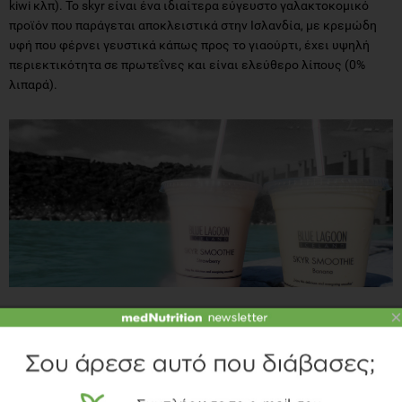
kiwi κλπ). Το skyr είναι ένα ιδιαίτερα εύγευστο γαλακτοκομικό
προϊόν που παράγεται αποκλειστικά στην Ισλανδία, με κρεμώδη
υφή που φέρνει γευστικά κάπως προς το γιαούρτι, έχει υψηλή
περιεκτικότητα σε πρωτεΐνες και είναι ελεύθερο λίπους (0%
λιπαρά).
×
Κλείνοντας αυτό το οδοιπορικό, που όπως υποσχέθηκα δεν θα
ήταν απλά ένας γαστρονομικός οδηγός αλλά και κάτι παραπάνω,
θα κάνω μια σύντομη μνεία στο δεύτερο από τα δυο θαύματα της
φύσης, που μπορεί κανείς (καιρού και τύχης θέλοντος) να δει
στην Ισλανδία. Αυτό δεν είναι άλλο φυσικά, από το Βόρειο Σέλας ή