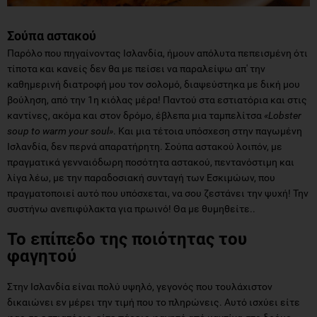
Σούπα αστακού
Παρόλο που πηγαίνοντας Ισλανδία, ήμουν απόλυτα πεπεισμένη ότι
τίποτα και κανείς δεν θα με πείσει να παραλείψω απ' την
καθημερινή διατροφή μου τον σολομό, διαψεύστηκα με δική μου
βούληση, από την 1η κιόλας μέρα! Παντού στα εστιατόρια και στις
καντίνες, ακόμα και στον δρόμο, έβλεπα μια ταμπελίτσα
«Lobster
soup to warm your soul»
. Και μια τέτοια υπόσχεση στην παγωμένη
Ισλανδία, δεν περνά απαρατήρητη. Σούπα αστακού λοιπόν, με
πραγματικά γενναιόδωρη ποσότητα αστακού, πεντανόστιμη και
λίγα λέω, με την παραδοσιακή συνταγή των Εσκιμώων, που
πραγματοποιεί αυτό που υπόσχεται, να σου ζεστάνει την ψυχή! Την
συστήνω ανεπιφύλακτα για πρωινό! Θα με θυμηθείτε..
Το επίπεδο της ποιότητας του
φαγητού
Στην Ισλανδία είναι πολύ υψηλό, γεγονός που τουλάχιστον
δικαιώνει εν μέρει την τιμή που το πληρώνεις. Αυτό ισχύει είτε