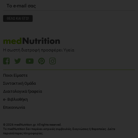
Η σωστή διατροφή προσφέρει Υγεία
Ποιοι Είμαστε
Συντακτική Ομάδα
Διαιτολογικά Γραφεία
e- Βιβλιοθήκη
Επικοινωνία
© 2026 medNutrition.gr. All rights reserved.
Το medNutrition δεν παρέχει ιατρικές συμβουλές, διαγνώσεις ή θεραπείες.
Δείτε
περισσότερες πληροφορίες
.