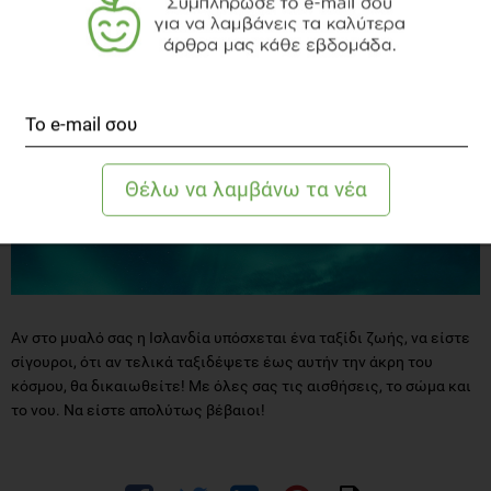
αλλιώς Aurora Borealis ή απλά η πιο καθηλωτική και εντυπωσιακή
παράσταση της φύσης.
Αν στο μυαλό σας η Ισλανδία υπόσχεται ένα ταξίδι ζωής, να είστε
σίγουροι, ότι αν τελικά ταξιδέψετε έως αυτήν την άκρη του
κόσμου, θα δικαιωθείτε! Με όλες σας τις αισθήσεις, το σώμα και
το νου. Να είστε απολύτως βέβαιοι!