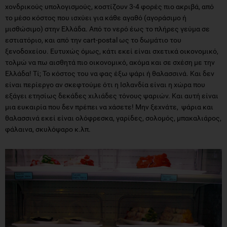
χονδρικούς υπολογισμούς, κοστίζουν 3-4 φορές πιο ακριβά, από
το μέσο κόστος που ισχύει για κάθε αγαθό (αγοράσιμο ή
μισθώσιμο) στην Ελλάδα. Από το νερό έως το πλήρες γεύμα σε
εστιατόριο, και από την cart-postal ως το δωμάτιο του
ξενοδοχείου. Ευτυχώς όμως, κάτι εκεί είναι σχετικά οικονομικό,
τολμώ να πω αισθητά πιο οικονομικό, ακόμα και σε σχέση με την
Ελλάδα! Τί; Το κόστος του να φας έξω ψάρι ή θαλασσινά. Και δεν
είναι περίεργο αν σκεφτούμε ότι η Ισλανδία είναι η χώρα που
εξάγει ετησίως δεκάδες χιλιάδες τόνους ψαριών. Και αυτή είναι
μια ευκαιρία που δεν πρέπει να χάσετε! Μην ξεχνάτε, ψάρια και
θαλασσινά εκεί είναι ολόφρεσκα, γαρίδες, σολομός, μπακαλιάρος,
φάλαινα, σκυλόψαρο κ.λπ.