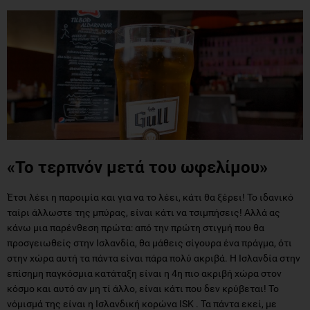
«Το τερπνόν μετά του ωφελίμου»
Έτσι λέει η παροιμία και για να το λέει, κάτι θα ξέρει! Το ιδανικό
ταίρι άλλωστε της μπύρας, είναι κάτι να τσιμπήσεις! Αλλά ας
κάνω μια παρένθεση πρώτα: από την πρώτη στιγμή που θα
προσγειωθείς στην Ισλανδία, θα μάθεις σίγουρα ένα πράγμα, ότι
στην χώρα αυτή τα πάντα είναι πάρα πολύ ακριβά. Η Ισλανδία στην
επίσημη παγκόσμια κατάταξη είναι η 4η πιο ακριβή χώρα στον
κόσμο και αυτό αν μη τί άλλο, είναι κάτι που δεν κρύβεται! Το
νόμισμά της είναι η Ισλανδική κορώνα ISK . Τα πάντα εκεί, με