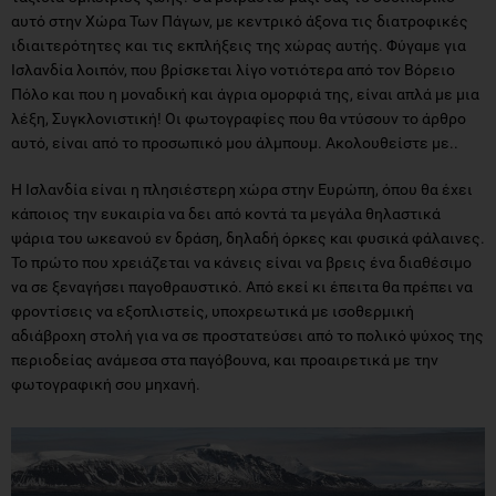
αυτό στην Χώρα Των Πάγων, με κεντρικό άξονα τις διατροφικές
ιδιαιτερότητες και τις εκπλήξεις της χώρας αυτής. Φύγαμε για
Ισλανδία λοιπόν, που βρίσκεται λίγο νοτιότερα από τον Βόρειο
Πόλο και που η μοναδική και άγρια ομορφιά της, είναι απλά με μια
λέξη, Συγκλονιστική! Οι φωτογραφίες που θα ντύσουν το άρθρο
αυτό, είναι από το προσωπικό μου άλμπουμ. Ακολουθείστε με..
Η Ισλανδία είναι η πλησιέστερη χώρα στην Ευρώπη, όπου θα έχει
κάποιος την ευκαιρία να δει από κοντά τα μεγάλα θηλαστικά
ψάρια του ωκεανού εν δράση, δηλαδή όρκες και φυσικά φάλαινες.
Το πρώτο που χρειάζεται να κάνεις είναι να βρεις ένα διαθέσιμο
να σε ξεναγήσει παγοθραυστικό. Από εκεί κι έπειτα θα πρέπει να
φροντίσεις να εξοπλιστείς, υποχρεωτικά με ισοθερμική
αδιάβροχη στολή για να σε προστατεύσει από το πολικό ψύχος της
περιοδείας ανάμεσα στα παγόβουνα, και προαιρετικά με την
φωτογραφική σου μηχανή.