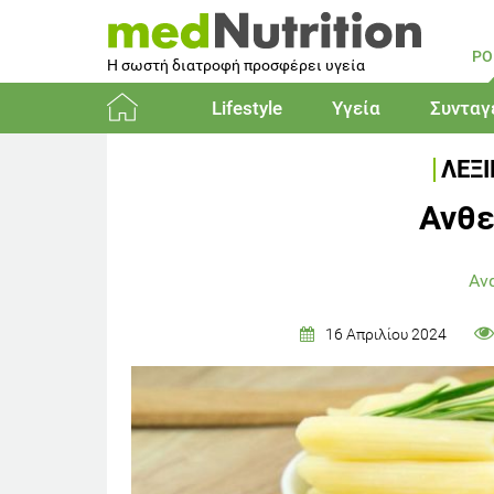
PO
Η σωστή διατροφή προσφέρει υγεία
Lifestyle
Υγεία
Συνταγ
Αρχική
ΛΕΞ
Ανθε
Αν
16 Απριλίου 2024