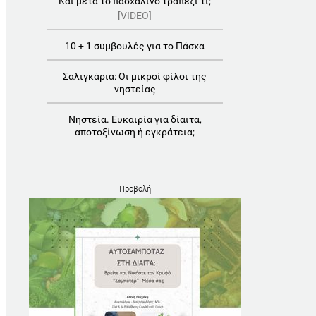
Και μετά το πασχαλινό τραπέζι τι;
[VIDEO]
10 + 1 συμβουλές για το Πάσχα
Σαλιγκάρια: Οι μικροί φίλοι της
νηστείας
Νηστεία. Ευκαιρία για δίαιτα,
αποτοξίνωση ή εγκράτεια;
Προβολή