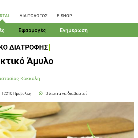
RTAL
ΔΙΑΙΤΟΛΟΓΟΣ
E-SHOP
ές
Εφαρμογές
Ενημέρωση
ΙΚΟ ΔΙΑΤΡΟΦΗΣ
κτικό Άμυλο
αστασίας Κόκκαλη
3 λεπτά να διαβαστεί
12210 Προβολές