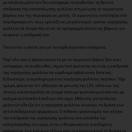
μετανάλση μελετών δεν κατάφερε να αναδείξει τη θετική
επίδραση της κατανάλωσης ψυλλίου στη μείωση το σωματικού
βάρους και της περιφέρειας μέσης. Οι ερευνητές κατέληξαν στο
συμπέρασμα ότι ίσως χρειάζεται μεγαλύτερος χρόνος χορήγησης
ψυλλίου σε άτομα που είναι σε πρόγραμμα απώλειας βάρους για
να φανεί η επίδρασή του.
Ποια είναι η σχέση του με τα καρδιαγγειακά νοσήματα;
Παρ’ όλο που η άμεση σχέση το με το σωματικό βάρος δεν έχει
καταφέρει να αναδειχθεί, σημαντική φαίνεται να είναι η επίδρασή
της χορήγησης ψυλλίου σε καρδιομεταβολικούς δείκτες.
Ειδικότερα, η συμπληρωματική χορήγηση ψυλλίου, περίπου 10g/
ημέρα, φαίνεται ότι οδήγησε σε μείωση της LDL αλλά και της
ολικής χοληστερόλης σε άτομα τόσο με φυσιολογικά όσο και με
αυξημένα επίπεδα λιπιδίων στο αίμα. Μάλιστα, μετανάλυση
μελετών έδειξε ότι η χορήγηση ψυλλίου ενισχύει τη δράση των
αντιλιπιδαιμικών φαρμάκων. Ο πιθανός μηχανισμός που εξηγεί
την επίδραση της χορήγησης ψυλλίου στα επίπεδα της
χοληστερόλης στο αίμα, είναι η δέσμευση και η αυξημένη
απέκκριση των χολικών οξέων από τα κόπρανα κατά τη διάρκεια