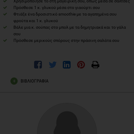
Χρησιμοποίησε το στη μαγειρική σου, όπως μέσα σε σάλτσες
Πρόσθεσε 1 κ. γλυκού μέσα στο γιαούρτι σου
Φτιάξε ένα δροσιστικό smoothie με τα αγαπημένα σου
φρούτα και 1 κ. γλυκού
Βάλε μια κ. σούπας στο μπολ με τα δημητριακά και το γάλα
σου
Πρόσθεσε μερικούς σπόρους στην πράσινη σαλάτα σου
ΒΙΒΛΙΟΓΡΑΦΙΑ
BRUM, J., RAMSEY, D., MCRORIE, J., BAUER, B. & KOPECKY,
S. L. 2018. Meta-Analysis of Usefulness of Psyllium Fiber as
Adjuvant Antilipid Therapy to Enhance Cholesterol Lowering
Efficacy of Statins. Am J Cardiol, 122, 1169-1174.
BRUM, J. M., GIBB, R. D., PETERS, J. C. & MATTES, R. D. 2016.