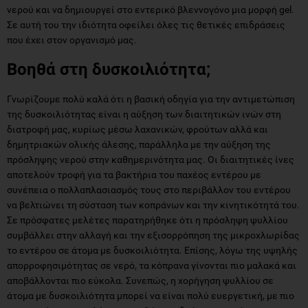
νερού και να δημιουργεί στο εντερικό βλεννογόνο μια μορφή gel.
Σε αυτή του την ιδιότητα οφείλει όλες τις θετικές επιδράσεις
που έχει στον οργανισμό μας.
Βοηθά στη δυσκοιλιότητα;
Γνωρίζουμε πολύ καλά ότι η βασική οδηγία για την αντιμετώπιση
της δυσκοιλιότητας είναι η αύξηση των διαιτητικών ινών στη
διατροφή μας, κυρίως μέσω λαχανικών, φρούτων αλλά και
δημητριακών ολικής άλεσης, παράλληλα με την αύξηση της
πρόσληψης νερού στην καθημερινότητα μας. Οι διαιτητικές ίνες
αποτελούν τροφή για τα βακτήρια του παχέος εντέρου με
συνέπεια ο πολλαπλασιασμός τους στο περιβάλλον του εντέρου
να βελτιώνει τη σύσταση των κοπράνων και την κινητικότητά του.
Σε πρόσφατες μελέτες παρατηρήθηκε ότι η πρόσληψη ψυλλίου
συμβάλλει στην αλλαγή και την εξισορρόπηση της μικροχλωρίδας
το εντέρου σε άτομα με δυσκοιλιότητα. Επίσης, λόγω της υψηλής
απορροφησιμότητας σε νερό, τα κόπρανα γίνονται πιο μαλακά και
αποβάλλονται πιο εύκολα. Συνεπώς, η χορήγηση ψυλλίου σε
άτομα με δυσκοιλιότητα μπορεί να είναι πολύ ευεργετική, με πιο