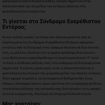
μακροχρόνια αποτελέσματα καθώς επιδρά σημαντικά στην
αποκατάσταση της χλωρίδας του εντέρου αλλά και στη
φυσιολογική λειτουργία της.
Τι γίνεται στο Σύνδρομο Ευερέθιστου
Εντέρου;
Αν και πολλές φορές τα άτομα που ταλαιπωρούνται από τα
συμπτώματα του Συνδρόμου Ευερέθιστου Εντέρου αφαιρούν
εντελώς από τη διατροφή τους τρόφιμα πλούσια σε διαιτητικές
ίνες, οι μελέτες δείχνουν ότι η υψηλή πρόσληψη διαιτητικών
ινών βελτιώνουν μακροπρόθεσμα τη συμπτωματολογία. Γι’ αυτό
το λόγο η σταδιακή αύξηση τούς στην καθημερινή διατροφή είναι
σημαντική. Ο κύριος μηχανισμός είναι η αποκατάσταση και η
φυσιολογική λειτουργία της μικροχλωρίδας του παχέος εντέρου.
Όσον αφορά το ψύλλιο, τα επιστημονικά δεδομένα δεν είναι
πλήρως αποσαφηνισμένα, όμως φαίνεται ότι η χορήγηση ψυλλίου
στα πλαίσια αύξησης της κατανάλωσης διαιτητικών ινών, μπορεί
να είναι ευεργετική, ιδιαίτερα σε άτομα με δυσκοιλιότητα.
Μας χορταίνει;