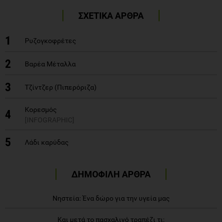
ΣΧΕΤΙΚΑ ΑΡΘΡΑ
1
Ρυζογκοφρέτες
2
Βαρέα Μέταλλα
3
Τζίντζερ (Πιπερόριζα)
Κορεσμός
4
[INFOGRAPHIC]
5
Λάδι καρύδας
ΔΗΜΟΦΙΛΗ ΑΡΘΡΑ
Νηστεία: Ένα δώρο για την υγεία μας
Και μετά το πασχαλινό τραπέζι τι;