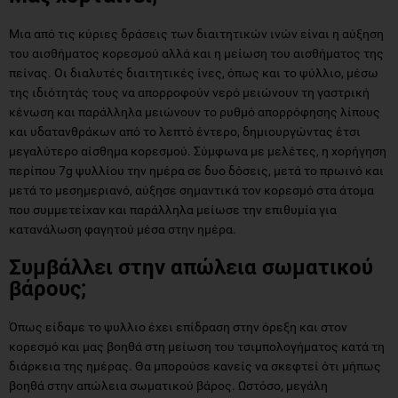
Μια από τις κύριες δράσεις των διαιτητικών ινών είναι η αύξηση
του αισθήματος κορεσμού αλλά και η μείωση του αισθήματος της
πείνας. Οι διαλυτές διαιτητικές ίνες, όπως και το ψύλλιο, μέσω
της ιδιότητάς τους να απορροφούν νερό μειώνουν τη γαστρική
κένωση και παράλληλα μειώνουν το ρυθμό απορρόφησης λίπους
και υδατανθράκων από το λεπτό έντερο, δημιουργώντας έτσι
μεγαλύτερο αίσθημα κορεσμού. Σύμφωνα με μελέτες, η χορήγηση
περίπου 7g ψυλλίου την ημέρα σε δυο δόσεις, μετά το πρωινό και
μετά το μεσημεριανό, αύξησε σημαντικά τον κορεσμό στα άτομα
που συμμετείχαν και παράλληλα μείωσε την επιθυμία για
κατανάλωση φαγητού μέσα στην ημέρα.
Συμβάλλει στην απώλεια σωματικού
βάρους;
Όπως είδαμε το ψυλλιο έχει επίδραση στην όρεξη και στον
κορεσμό και μας βοηθά στη μείωση του τσιμπολογήματος κατά τη
διάρκεια της ημέρας. Θα μπορούσε κανείς να σκεφτεί ότι μήπως
βοηθά στην απώλεια σωματικού βάρος. Ωστόσο, μεγάλη