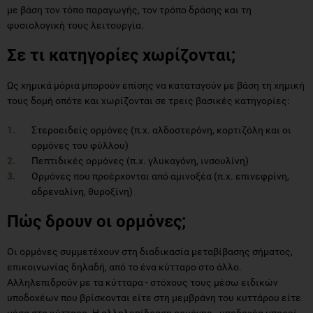
με βάση τον τόπο παραγωγής, τον τρόπο δράσης και τη
φυσιολογική τους λειτουργία.
Σε τι κατηγορίες χωρίζονται;
Ως χημικά μόρια μπορούν επίσης να καταταγούν με βάση τη χημική
τους δομή οπότε και χωρίζονται σε τρεις βασικές κατηγορίες:
Στεροειδείς ορμόνες (π.χ. αλδοστερόνη, κορτιζόλη και οι
ορμόνες του φύλλου)
Πεπτιδικές ορμόνες (π.χ. γλυκαγόνη, ινσουλίνη)
Ορμόνες που προέρχονται από αμινοξέα (π.χ. επινεφρίνη,
αδρεναλίνη, θυροξίνη)
Πώς δρουν οι ορμόνες;
Οι ορμόνες συμμετέχουν στη διαδικασία μεταβίβασης σήματος,
επικοινωνίας δηλαδή, από το ένα κύτταρο στο άλλο.
Αλληλεπιδρούν με τα κύτταρα - στόχους τους μέσω ειδικών
υποδοχέων που βρίσκονται είτε στη μεμβράνη του κυττάρου είτε
μέσα στο κύτταρο. Η αλληλεπίδραση ορμόνης - υποδοχέα μπορεί