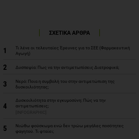
ΣΧΕΤΙΚΑ ΑΡΘΡΑ
Τι λένε οι τελευταίες Έρευνες για το ΣΕΕ (Φαρμακευτική
1
Αγωγή)
2
Δυσπεψία: Πως να την αντιμετωπίσεις Διατροφικά;
Nερό: Ποια η συμβολή του στην αντιμετώπιση της
3
δυσκοιλιότητας;
Δυσκοιλιότητα στην εγκυμοσύνη: Πώς να την
4
αντιμετωπίσεις;
[INFOGRAPHIC]
Νιώθω φούσκωμα ενώ δεν τρώω μεγάλες ποσότητες
5
φαγητού. Τι φταίει;