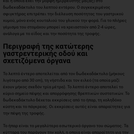
και η οποία έχει την μορφή ημίρρευστης μάζας) στο
δωδεκαδάκτυλο του λεπτού εντέρου. Ο συγκεκριμένος
σφιγκτήρας επιτρέπει την διέλευση ποσότητας του γαστρικού
χυμού, μόνο ενός κουταλιού του γλυκού την φορά. Για το πλήρες
γέμισμα του στομάχου μπορεί να χρειαστούν από 2-4 ώρες,
ανάλογα με το είδος και την ποσότητα της τροφής.
Περιγραφή της κατώτερης
γαστρεντερικής οδού και
σχετιζόμενα όργανα
Το λεπτό έντερο αποτελείται από τον δωδεκαδάκτυλο (μήκους
λιγότερο από 30 cm), τη νήστιδα και τον ειλεό (τα οποία μαζί
έχουν μήκος σχεδόν τρία μέτρα). Το λεπτό έντερο αποτελεί το
κύριο σημείο πέψης και απορρόφησης θρεπτικών συστατικών. Το
δωδεκαδάκτυλο δέχεται εκκρίσεις από το ήπαρ, τη χοληδόχο
κύστη και το πάγκρεας. Οι εκκρίσεις αυτές είναι απαραίτητες για
την πέψη της τροφής.
Το ήπαρ είναι το μεγαλύτερο εσωτερικό όργανο του σώματος. Τα
κύτταρα του παράγουν την χολή, η οποία είναι απαραίτητη για την