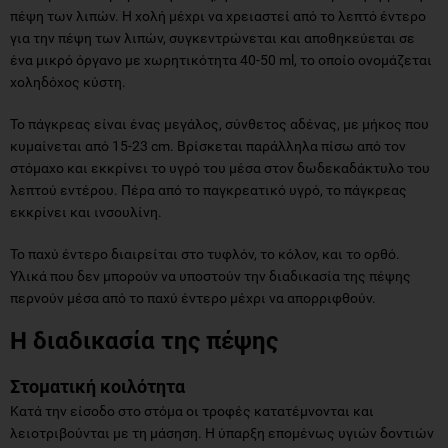
πέψη των λιπών. Η χολή μέχρι να χρειαστεί από το λεπτό έντερο
για την πέψη των λιπών, συγκεντρώνεται και αποθηκεύεται σε
ένα μικρό όργανο με χωρητικότητα 40-50 ml, το οποίο ονομάζεται
χοληδόχος κύστη.
To πάγκρεας είναι ένας μεγάλος, σύνθετος αδένας, με μήκος που
κυμαίνεται από 15-23 cm. Βρίσκεται παράλληλα πίσω από τον
στόμαχο και εκκρίνει το υγρό του μέσα στον δωδεκαδάκτυλο του
λεπτού εντέρου. Πέρα από το παγκρεατικό υγρό, το πάγκρεας
εκκρίνει και ινσουλίνη.
To παχύ έντερο διαιρείται στο τυφλόν, το κόλον, και το ορθό.
Υλικά που δεν μπορούν να υποστούν την διαδικασία της πέψης
περνούν μέσα από το παχύ έντερο μέχρι να απορριφθούν.
Η διαδικασία της πέψης
Στοματική κοιλότητα
Κατά την είσοδο στο στόμα οι τροφές κατατέμνονται και
λειοτριβούνται με τη μάσηση. Η ύπαρξη επομένως υγιών δοντιών