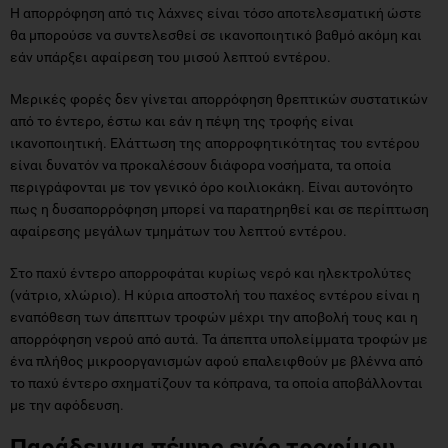
Η απορρόφηση από τις λάχνες είναι τόσο αποτελεσματική ώστε
θα μπορούσε να συντελεσθεί σε ικανοποιητικό βαθμό ακόμη και
εάν υπάρξει αφαίρεση του μισού λεπτού εντέρου.
Μερικές φορές δεν γίνεται απορρόφηση θρεπτικών συστατικών
από το έντερο, έστω και εάν η πέψη της τροφής είναι
ικανοποιητική. Ελάττωση της απορροφητικότητας του εντέρου
είναι δυνατόν να προκαλέσουν διάφορα νοσήματα, τα οποία
περιγράφονται με τον γενικό όρο κοιλιοκάκη. Είναι αυτονόητο
πως η δυσαπορρόφηση μπορεί να παρατηρηθεί και σε περίπτωση
αφαίρεσης μεγάλων τμημάτων του λεπτού εντέρου.
Στο παχύ έντερο απορροφάται κυρίως νερό και ηλεκτρολύτες
(νάτριο, χλώριο). Η κύρια αποστολή του παχέος εντέρου είναι η
εναπόθεση των άπεπτων τροφών μέχρι την αποβολή τους και η
απορρόφηση νερού από αυτά. Τα άπεπτα υπολείμματα τροφών με
ένα πλήθος μικροοργανισμών αφού επαλειφθούν με βλέννα από
το παχύ έντερο σχηματίζουν τα κόπρανα, τα οποία αποβάλλονται
με την αφόδευση.
Παράδειγμα πέψης ενός τροφίμου