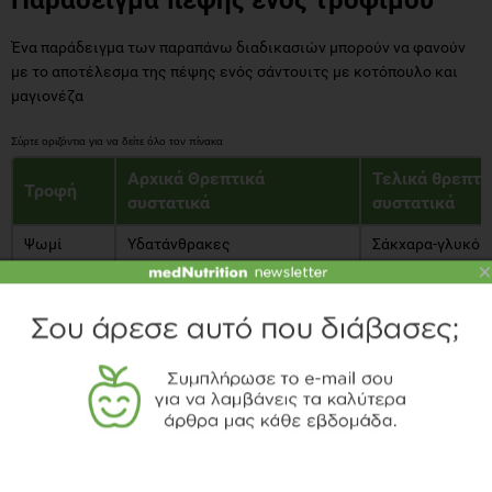
Ένα παράδειγμα των παραπάνω διαδικασιών μπορούν να φανούν
με το αποτέλεσμα της πέψης ενός σάντουιτς με κοτόπουλο και
μαγιονέζα
Αρχικά Θρεπτικά
Τελικά θρεπτι
Τ
ροφή
συστατικά
συστατικά
Ψωμί
Υδατάνθρακες
Σάκχαρα-γλυκόζ
×
Κοτόπουλο
Πρωτεΐνες
Αμινοξέα
Μαγιονέζα
Λίπος
Λιπαρά οξέα και
Όπως φαίνεται, τα αρχικά θρεπτικά συστατικά των τροφίμων
μετατρέπονται στους αντίστοιχους μεταβολίτες με την βοήθεια
των ενζύμων και των πεπτικών εκκρίσεων, οι οποίοι στην
συνέχεια μπορούν να απορροφηθούν από το λεπτό έντερο.