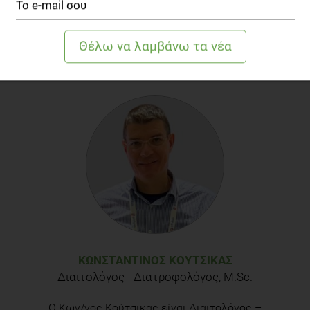
ΚΩΝΣΤΑΝΤΊΝΟΣ ΚΟΎΤΣΙΚΑΣ
Διαιτολόγος - Διατροφολόγος, Μ.Sc.
Ο Κων/νος Κούτσικας είναι Διαιτολόγος –