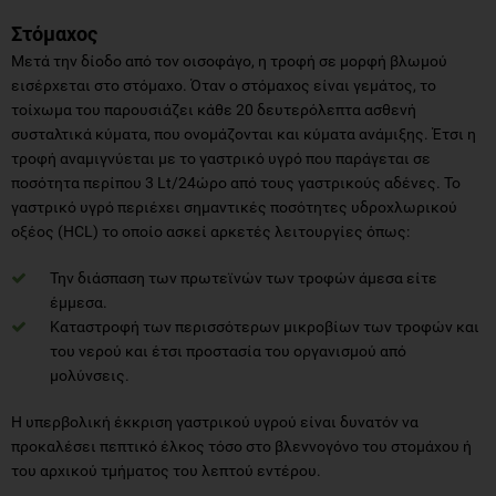
Στόμαχος
Μετά την δίοδο από τον οισοφάγο, η τροφή σε μορφή βλωμού
εισέρχεται στο στόμαχο. Όταν ο στόμαχος είναι γεμάτος, το
τοίχωμα του παρουσιάζει κάθε 20 δευτερόλεπτα ασθενή
συσταλτικά κύματα, που ονομάζονται και κύματα ανάμιξης. Έτσι η
τροφή αναμιγνύεται με το γαστρικό υγρό που παράγεται σε
ποσότητα περίπου 3 Lt/24ώρο από τους γαστρικούς αδένες. Το
γαστρικό υγρό περιέχει σημαντικές ποσότητες υδροχλωρικού
οξέος (HCL) το οποίο ασκεί αρκετές λειτουργίες όπως:
Την διάσπαση των πρωτεϊνών των τροφών άμεσα είτε
έμμεσα.
Καταστροφή των περισσότερων μικροβίων των τροφών και
του νερού και έτσι προστασία του οργανισμού από
μολύνσεις.
Η υπερβολική έκκριση γαστρικού υγρού είναι δυνατόν να
προκαλέσει πεπτικό έλκος τόσο στο βλεννογόνο του στομάχου ή
του αρχικού τμήματος του λεπτού εντέρου.