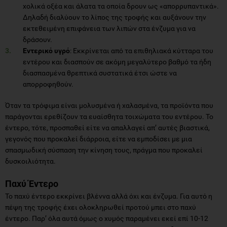
χολικά οξέα και άλατα τα οποία δρουν ως «απορρυπαντικά».
Δηλαδή διαλύουν το λίπος της τροφής και αυξάνουν την
εκτεθειμένη επιφάνεια των λιπών στα ένζυμα για να
δράσουν.
Εντερικό υγρό
: Εκκρίνεται από τα επιθηλιακά κύτταρα του
εντέρου και διασπούν σε ακόμη μεγαλύτερο βαθμό τα ήδη
διασπασμένα θρεπτικά συστατικά έτσι ώστε να
απορροφηθούν.
Όταν τα τρόφιμα είναι μολυσμένα ή χαλασμένα, τα προϊόντα που
παράγονται ερεθίζουν τα ευαίσθητα τοιχώματα του εντέρου. Το
έντερο, τότε, προσπαθεί είτε να απαλλαγεί απ’ αυτές βιαστικά,
γεγονός που προκαλεί διάρροια, είτε να εμποδίσει με μια
σπασμωδική σύσπαση την κίνηση τους, πράγμα που προκαλεί
δυσκοιλιότητα.
Παχύ Έντερο
Το παχύ έντερο εκκρίνει βλέννα αλλά όχι και ένζυμα. Για αυτό η
πέψη της τροφής έχει ολοκληρωθεί προτού μπει στο παχύ
έντερο. Παρ’ όλα αυτά όμως ο χυμός παραμένει εκεί επί 10-12