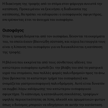
Η διακίνηση της τροφής από το στόμα στον φάρυγγα συνιστά την
κατάποση. Προκειμένου να ξεκινήσει η διαδικασία της
κατάποσης, θα πρέπει να χαλαρώσει ο οισοφαγικός σφιγκτήρας,
επιτρέποντας έτσι το άνοιγμα του οισοφάγου.
Οισοφάγος
Όταν η τροφή διέρχεται από τον οισοφάγο, δέχονται τα εκκρίματα
του, τα οποία έχουν βλεννώδη σύσταση, και κύρια λειτουργία τους
είναι η λίπανση του οισοφάγου για να διευκολύνεται η κατάποση
της τροφής.
Η βλέννα που εκκρίνεται από τους σύνθετους αδένες του
κατώτερου οισοφάγου εμποδίζει την βλάβη του από τα γαστρικά
υγρά του στομάχου, που πολλές φορές παλινδρομούν προς τα άνω
(που βρίσκεται το κατώτερο τμήμα του οισοφάγου) και
ονομάζεται γαστροοισοφαγική παλινδρόμηση. Αυτό είναι δυνατόν
να συμβεί λόγω χαλάρωσης του κατώτερου οισοφαγικού
σφιγκτήρα. Το κάπνισμα, η κατανάλωση σοκολάτας, τροφίμων
υψηλής περιεκτικότητας σε λίπη, αλκοόλ και αρωματικών φυτών
όπως ο δυόσμος μπορούν να οδηγήσουν σε αυτήν την κατάσταση.