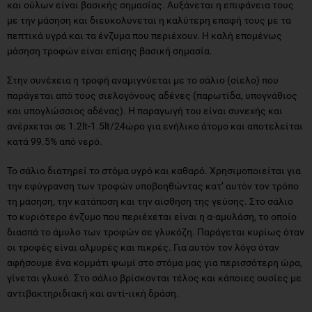
και ούλων είναι βασικής σημασίας. Αυξάνεται η επιφάνεια τους
με την μάσηση και διευκολύνεται η καλύτερη επαφή τους με τα
πεπτικά υγρά και τα ένζυμα που περιέχουν. Η καλή επομένως
μάσηση τροφών είναι επίσης βασική σημασία.
Στην συνέχεια η τροφή αναμιγνύεται με το σάλιο (σίελο) που
παράγεται από τους σιελογόνους αδένες (παρωτίδα, υπογνάθιος
και υπογλώσσιος αδένας). Η παραγωγή του είναι συνεχής και
ανέρχεται σε 1.2lt-1.5lt/24ώρο για ενήλικο άτομο και αποτελείται
κατά 99.5% από νερό.
Το σάλιο διατηρεί το στόμα υγρό και καθαρό. Χρησιμοποιείται για
την εφύγρανση των τροφών υποβοηθώντας κατ’ αυτόν τον τρόπο
τη μάσηση, την κατάποση και την αίσθηση της γεύσης. Στο σάλιο
το κυριότερο ένζυμο που περιέχεται είναι η α-αμυλάση, το οποίο
διασπά το άμυλο των τροφών σε γλυκόζη. Παράγεται κυρίως όταν
οι τροφές είναι αλμυρές και πικρές. Για αυτόν τον λόγο όταν
αφήσουμε ένα κομμάτι ψωμί στο στόμα μας για περισσότερη ώρα,
γίνεται γλυκό. Στο σάλιο βρίσκονται τέλος και κάποιες ουσίες με
αντιβακτηριδιακή και αντί-ιική δράση.