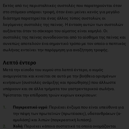
Εκτός από τις περισταλτικές συστολές που παρατηρούνται όταν
στο στόμαχο υπάρχει τροφή, όταν έχει μείνει κενός για μεγάλο
διάστημα παρατηρείται ένας άλλος τύπος συστολών, οι
λεγόμενες συστολές της πείνας. Η ένταση αυτών των συστολών
αυξάνεται όταν το σάκχαρο του αίματος είναι χαμηλό. Οι
συστολές της πείνας συνοδεύονται από το αίσθημα της πείνας και
συνεπώς αποτελούν ένα σημαντικό τρόπο με τον οποίο ο πεπτικός
σωλήνας εντείνει την παρόρμηση για αναζήτηση τροφής.
Λεπτό έντερο
Μετά την είσοδο του χυμού στο λεπτό έντερο, ο χυμός
αναμιγνύεται και κινείται σε αυτό με την βοήθεια ορισμένων
κινήσεων (συστολές ανάμιξης και προώθησης) που άλλωστε
υπάρχουν και σε άλλα τμήματα του γαστρεντερικού σωλήνα.
Υφίσταται την επίδραση τριών κυρίων εκκρίσεων:
Παγκρεατικό υγρό
: Περιέχει ένζυμα που είναι υπεύθυνα για
την πέψη των πρωτεϊνών (πρωτέασες), υδατανθράκων (α-
αμυλάση) και λιπών (παγκρεατική λιπάση).
Χολή
: Περιέχει κάποια συστατικά τα οποία ονομάζονται