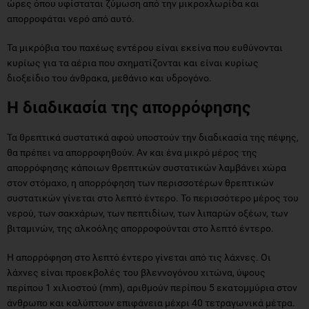
ώρες όπου υφίσταται ζύμωση από την μικροχλωρίδα και
απορροφάται νερό από αυτό.
Τα μικρόβια του παχέως εντέρου είναι εκείνα που ευθύνονται
κυρίως για τα αέρια που σχηματίζονται και είναι κυρίως
διοξείδιο του άνθρακα, μεθάνιο και υδρογόνο.
Η διαδικασία της απορρόφησης
Τα θρεπτικά συστατικά αφού υποστούν την διαδικασία της πέψης,
θα πρέπει να απορροφηθούν. Αν και ένα μικρό μέρος της
απορρόφησης κάποιων θρεπτικών συστατικών λαμβάνει χώρα
στον στόμαχο, η απορρόφηση των περισσοτέρων θρεπτικών
συστατικών γίνεται στο λεπτό έντερο. Το περισσότερο μέρος του
νερού, των σακχάρων, των πεπτιδίων, των λιπαρών οξέων, των
βιταμινών, της αλκοόλης απορροφούνται στο λεπτό έντερο.
Η απορρόφηση στο λεπτό έντερο γίνεται από τις λάχνες. Οι
λάχνες είναι προεκβολές του βλεννογόνου χιτώνα, ύψους
περίπου 1 χιλιοστού (mm), αριθμούν περίπου 5 εκατομμύρια στον
άνθρωπο και καλύπτουν επιφάνεια μέχρι 40 τετραγωνικά μέτρα.