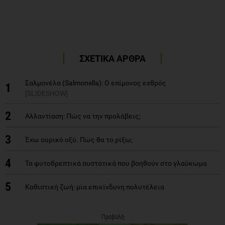
ΣΧΕΤΙΚΑ ΑΡΘΡΑ
Σαλμονέλα (Salmonella): Ο επίμονος εχθρός
1
[SLIDESHOW]
2
Αλλαντίαση: Πώς να την προλάβεις;
3
Έχω ουρικό οξύ. Πώς θα το ρίξω;
4
Τα φυτοθρεπτικά συστατικά που βοηθούν στο γλαύκωμα
5
Καθιστική ζωή: μία επικίνδυνη πολυτέλεια
Προβολή