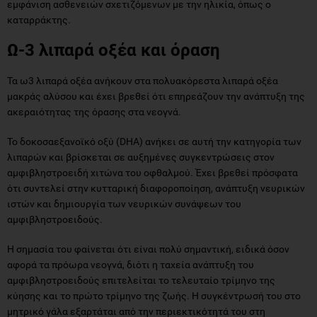
εμφάνιση ασθενειών σχετιζόμενων με την ηλικία, όπως ο
καταρράκτης.
Ω-3 λιπαρά οξέα και όραση
Τα ω3 λιπαρά οξέα ανήκουν στα πολυακόρεστα λιπαρά οξέα
μακράς αλύσου και έχει βρεθεί ότι επηρεάζουν την ανάπτυξη της
ακεραιότητας της όρασης στα νεογνά.
Το δοκοσαεξανοϊκό οξύ (DHA) ανήκει σε αυτή την κατηγορία των
λιπαρών και βρίσκεται σε αυξημένες συγκεντρώσεις στον
αμφιβληστροειδή χιτώνα του οφθαλμού. Έχει βρεθεί πρόσφατα
ότι συντελεί στην κυτταρική διαφοροποίηση, ανάπτυξη νευρικών
ιστών και δημιουργία των νευρικών συνάψεων του
αμφιβληστροειδούς.
Η σημασία του φαίνεται ότι είναι πολύ σημαντική, ειδικά όσον
αφορά τα πρόωρα νεογνά, διότι η ταχεία ανάπτυξη του
αμφιβληστροειδούς επιτελείται το τελευταίο τρίμηνο της
κύησης και το πρώτο τρίμηνο της ζωής. Η συγκέντρωσή του στο
μητρικό γάλα εξαρτάται από την περιεκτικότητά του στη