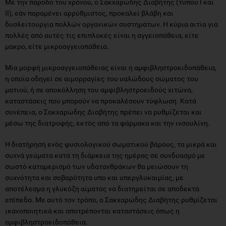
Με την πάροδο του χρόνου, ο Σακχαρώδης Διαβήτης (τύπου Ι και
ΙΙ), εάν παραμένει αρρύθμιστος, προκαλεί βλάβη και
δυσλειτουργία πολλών οργανικών συστημάτων. Η κύρια αιτία για
πολλές από αυτές τις επιπλοκές είναι η αγγειοπάθεια, είτε
μακρο, είτε μικροαγγειοπάθεια.
Μία μορφή μικροαγγειοπάθειας είναι η αμφιβληστροειδοπάθεια,
η οποία οδηγεί σε αιμορραγίες του υαλώδους σώματος του
ματιού, ή σε αποκόλληση του αμφιβληστροειδούς χιτώνα,
καταστάσεις που μπορούν να προκαλέσουν τύφλωση. Κατά
συνέπεια, ο Σακχαρώδης Διαβήτης πρέπει να ρυθμίζεται και
μέσω της διατροφής, εκτός από τα φάρμακα και την ινσουλίνη.
Η διατήρηση ενός φυσιολογικού σωματικού βάρους, τα μικρά και
συχνά γεύματα κατά τη διάρκεια της ημέρας σε συνδυασμό με
σωστό καταμερισμό των υδατανθράκων θα μειώσουν τη
συχνότητα και σοβαρότητα υπο και υπεργλυκαιμίας, με
αποτέλεσμα η γλυκόζη αίματος να διατηρείται σε αποδεκτά
επίπεδα. Με αυτό τον τρόπο, ο Σακχαρώδης Διαβήτης ρυθμίζεται
ικανοποιητικά και αποτρέπονται καταστάσεις όπως η
αμφιβληστροειδοπάθεια.