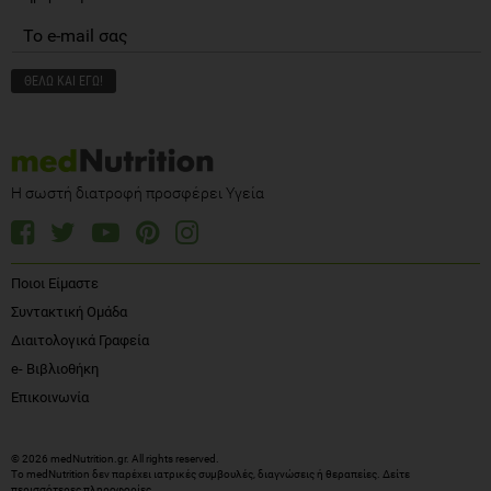
Η σωστή διατροφή προσφέρει Υγεία
Ποιοι Είμαστε
Συντακτική Ομάδα
Διαιτολογικά Γραφεία
e- Βιβλιοθήκη
Επικοινωνία
© 2026 medNutrition.gr. All rights reserved.
Το medNutrition δεν παρέχει ιατρικές συμβουλές, διαγνώσεις ή θεραπείες.
Δείτε
περισσότερες πληροφορίες
.