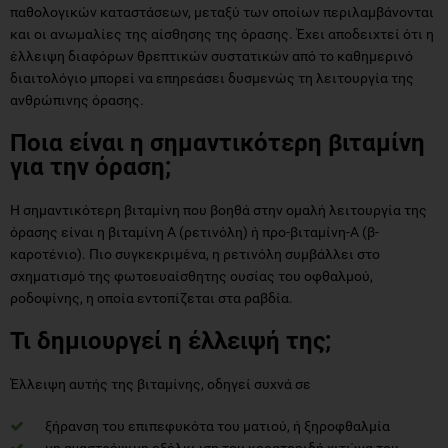
παθολογικών καταστάσεων, μεταξύ των οποίων περιλαμβάνονται
και οι ανωμαλίες της αίσθησης της όρασης. Έχει αποδειχτεί ότι η
έλλειψη διαφόρων θρεπτικών συστατικών από το καθημερινό
διαιτολόγιο μπορεί να επηρεάσει δυσμενώς τη λειτουργία της
ανθρώπινης όρασης.
Ποια είναι η σημαντικότερη βιταμίνη
για την όραση;
Η σημαντικότερη βιταμίνη που βοηθά στην ομαλή λειτουργία της
όρασης είναι η βιταμίνη Α (ρετινόλη) ή προ-βιταμίνη-Α (β-
καροτένιο). Πιο συγκεκριμένα, η ρετινόλη συμβάλλει στο
σχηματισμό της φωτοευαίσθητης ουσίας του οφθαλμού,
ροδοψίνης, η οποία εντοπίζεται στα ραβδία.
Τι δημιουργεί η έλλειψή της;
Έλλειψη αυτής της βιταμίνης, οδηγεί συχνά σε
ξήρανση του επιπεφυκότα του ματιού, ή ξηροφθαλμία
μη αναστρέψιμη εξέλκωση του κερατοειδή χιτώνα του