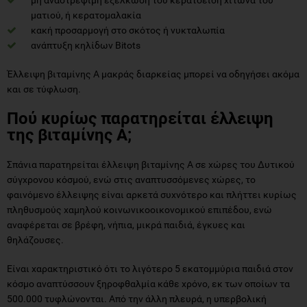
ματιού, ή κερατομαλακία
κακή προσαρμογή στο σκότος ή νυκταλωπία
ανάπτυξη κηλίδων Bitots
Έλλειψη βιταμίνης Α μακράς διαρκείας μπορεί να οδηγήσει ακόμα
και σε τύφλωση.
Πού κυρίως παρατηρείται έλλειψη
της βιταμίνης Α;
Σπάνια παρατηρείται έλλειψη βιταμίνης Α σε χώρες του Δυτικού
σύγχρονου κόσμού, ενώ στις αναπτυσσόμενες χώρες, το
φαινόμενο έλλειψης είναι αρκετά συχνότερο και πλήττει κυρίως
πληθυσμούς χαμηλού κοινωνικοοικονομικού επιπέδου, ενώ
αναφέρεται σε βρέφη, νήπια, μικρά παιδιά, έγκυες και
θηλάζουσες.
Είναι χαρακτηριστικό ότι το λιγότερο 5 εκατομμύρια παιδιά στον
κόσμο αναπτύσσουν ξηροφθαλμία κάθε χρόνο, εκ των οποίων τα
500.000 τυφλώνονται. Από την άλλη πλευρά, η υπερβολική