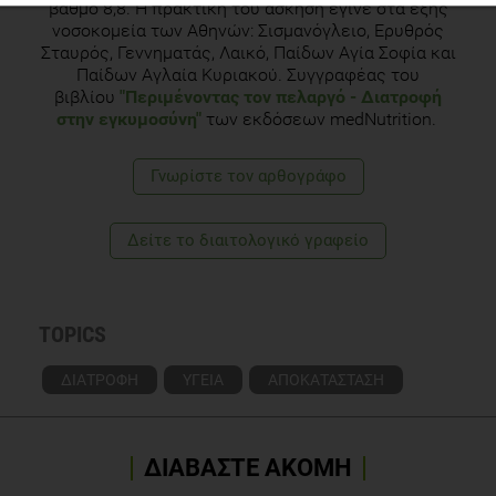
βαθμό 8,8. Η πρακτική του άσκηση έγινε στα εξής
νοσοκομεία των Αθηνών: Σισμανόγλειο, Ερυθρός
Σταυρός, Γεννηματάς, Λαικό, Παίδων Αγία Σοφία και
Παίδων Αγλαία Κυριακού. Συγγραφέας του
βιβλίου
"Περιμένοντας τον πελαργό - Διατροφή
στην εγκυμοσύνη"
των εκδόσεων medNutrition.
Γνωρίστε τoν αρθογράφο
Δείτε το διαιτολογικό γραφείο
TOPICS
ΔΙΑΤΡΟΦΗ
ΥΓΕΙΑ
ΑΠΟΚΑΤΑΣΤΑΣΗ
ΔΙΑΒΑΣΤΕ ΑΚΟΜΗ