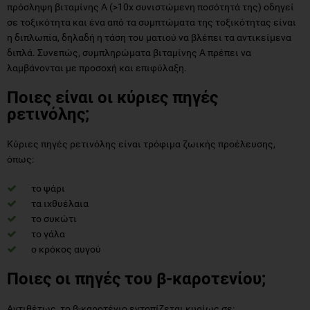
πρόσληψη βιταμίνης Α (>10χ συνιστώμενη ποσότητά της) οδηγεί
σε τοξικότητα και ένα από τα συμπτώματα της τοξικότητας είναι
η διπλωπία, δηλαδή η τάση του ματιού να βλέπει τα αντικείμενα
διπλά. Συνεπώς, συμπληρώματα βιταμίνης Α πρέπει να
λαμβάνονται με προσοχή και επιφύλαξη.
Ποιες είναι οι κύριες πηγές
ρετινόλης;
Κύριες πηγές ρετινόλης είναι τρόφιμα ζωικής προέλευσης,
όπως:
το ψάρι
τα ιχθυέλαια
το συκώτι
το γάλα
ο κρόκος αυγού
Ποιες οι πηγές του β-καροτενίου;
Αντιθέτως, το β-καροτένιο εντοπίζεται κυρίως σε: