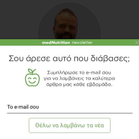
×
ΑΒΡΑΆΜ ΚΆΖΗΣ
Κλινικός Διαιτολόγος - Διατροφολόγος, M.Sc.
Γεννήθηκε στην Αθήνα στις 13/05/1977. Σπούδασε
στο Tμήμα Επιστήμης Διαιτολογίας-Διατροφής του
Χαροκοπείου Πανεπιστημίου Αθηνών, από όπου και
αποφοίτησε στις 07/2001 με βαθμό 8,3.
Ολοκλήρωσε τις μεταπτυχιακές του σπουδές στην
κατεύθυνση Κλινικής Διαιτολογίας του
Χαροκοπείου Πανεπιστημίου στις 10/2003, με