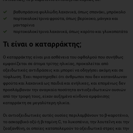
βαθυπράσινα φυλλώδη λαχανικά, όπως σπανάκι, μπρόκολο
πορτοκαλοκίτρινα φρούτα, όπως βερίκοκο, μάνγκο και
μανταρίνια
πορτοκαλοκίτρινα λαχανικά, όπως καρότο και γλυκοπατάτα
Τι είναι ο καταρράκτης;
Ο καταρράκτης είναι μια ασθένεια του οφθαλμού που συνήθως
εμφανίζεται σε άτομα τρίτης ηλικίας, προκαλείται από
οξειδωτικές αντιδράσεις και μπορεί να οδηγήσει ακόμη και σε
τύφλωση. Έχει παρατηρηθεί ότι άνθρωποι που δεν κατανάλωναν
φρούτα και λαχανικά ως παιδιά και ενήλικες, και επομένως δεν
προσλάμβαναν την αναγκαία ποσότητα αντιοξειδωτικών ουσιών
από την τροφή τους, είχαν αυξημένο κίνδυνο εμφάνισης
καταρράκτη σε μεγαλύτερη ηλικία.
Οι αντιοξειδωτικές αυτές ουσίες περιλαμβάνουν το β-καροτένιο,
το ασκορβικό οξύ ή βιταμίνη C, το λυκοπένιο, την λουτεΐνη και την
ζεαξανθίνη, οι οποίες καταπολεμούν το οξειδωτικό στρες και την