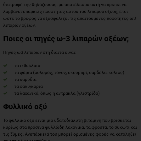
διατροφή της θηλάζουσας, με αποτέλεσμα αυτή να πρέπει να
λαμβάνει επαρκείς ποσότητες αυτού του λιπαρού οξέος, έτσι
ώστε το βρέφος να εξασφαλίζει τις απαιτούμενες ποσότητες ω3
λιπαρών οξέων.
Ποιες οι πηγές ω-3 λιπαρών οξέων;
Πηγές ω3 λιπαρών στη δίαιτα είναι:
τα ιχθυέλαια
τα ψάρια (σολομός, τόνος, σκουμπρί, σαρδέλα, κολιός)
τα καρύδια
τα σαλιγκάρια
τα λαχανικά, όπως η αντράκλα (γλιστρίδα)
Φυλλικό οξύ
Το φυλλικό οξύ είναι μια υδατοδιαλυτή βιταμίνη που βρίσκεται
κυρίως στα πράσινα φυλλώδη λαχανικά, τα φρούτα, το συκώτι και
τις ζύμες. Ανεπάρκειά του μπορεί ορισμένες φορές να καταλήξει
σε οπτική νευροπάθεια.