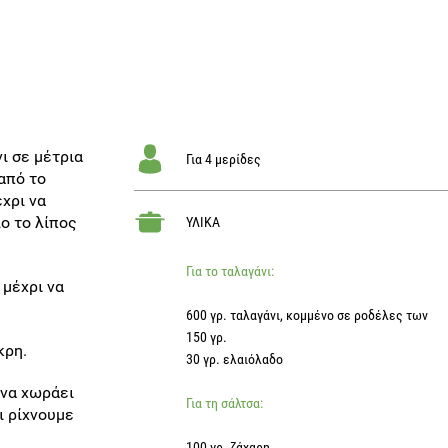
ι σε μέτρια
Για 4 μερίδες
από το
χρι να
ο το λίπος
ΥΛΙΚΑ
Για το ταλαγάνι:
μέχρι να
600 γρ. ταλαγάνι, κομμένο σε ροδέλες των
150 γρ.
κρη.
30 γρ. ελαιόλαδο
 να χωράει
Για τη σάλτσα:
ι ρίχνουμε
100 γρ. ζάχαρη