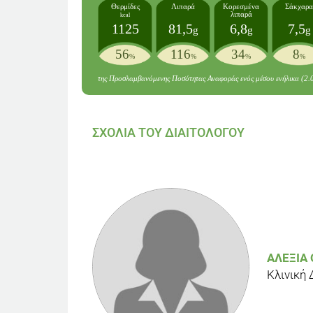
Θερμίδες
Λιπαρά
Κορεσμένα
Σάκχαρα
λιπαρά
kcal
1125
81,5
6,8
7,5
g
g
g
56
116
34
8
%
%
%
%
της Προσλαμβανόμενης Ποσότητας Αναφοράς ενός μέσου ενήλικα (2.
ΣΧΟΛΙΑ ΤΟΥ ΔΙΑΙΤΟΛΟΓΟΥ
ΑΛΕΞΊΑ
Κλινική 