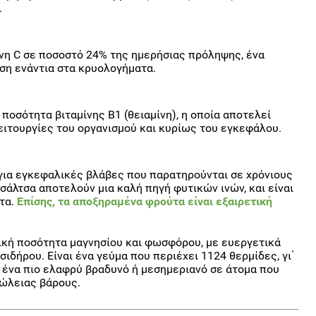
.
ίνη C σε ποσοστό 24% της ημερήσιας πρόληψης, ένα
ση ενάντια στα κρυολογήματα.
ποσότητα βιταμίνης Β1 (θειαμίνη), η οποία αποτελεί
ειτουργίες του οργανισμού και κυρίως του εγκεφάλου.
 για εγκεφαλικές βλάβες που παρατηρούνται σε χρόνιους
 σάλτσα αποτελούν μια καλή πηγή φυτικών ινών, και είναι
ητα.
Επίσης, τα αποξηραμένα φρούτα είναι εξαιρετική
τική ποσότητα μαγνησίου και φωσφόρου, με ευεργετικά
σιδήρου. Είναι ένα γεύμα που περιέχει 1124 θερμίδες, γι΄
ε ένα πιο ελαφρύ βραδυνό ή μεσημεριανό σε άτομα που
ώλειας βάρους.