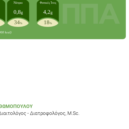
Νάτριο
Φυτικές Ίνες
0,8
4,2
g
g
34
18
%
%
000 kcal)
 ΘΩΜΟΠΟΎΛΟΥ
Διαιτολόγος - Διατροφολόγος, M.Sc.